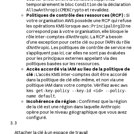
temporairement le bloc
de la déclaration
Condition
et revalidez.
AllowAnthropicCMEKCrypto
Politiques de contrôle des ressources (RCP) :
Si
votre organisation AWS possède une RCP qui refuse
les opérations KMS lorsque
ne
aws:PrincipalOrgID
correspond pas à votre organisation, elle bloque le
rôle inter-comptes d'Anthropic. La RCP a besoin
d'une exception pour cette clé ou pour l'ARN du rôle
d'Anthropic. Les politiques de contrôle de service ne
s'appliquent pas ici, car elles ne sont pas évaluées
pour les principaux externes appelant via des
politiques basées sur les ressources.
Accès accordé via IAM au lieu de la politique de
clé :
L'accès KMS inter-comptes doit être accordé
dans la politique de clé elle-même, et non via une
politique IAM dans votre compte. Vérifiez avec
aws
kms get-key-policy --key-id <id> --policy-
.
name default
Incohérence de région :
Confirmez que la région
de la clé est une région dans laquelle Anthropic
opère pour le niveau géographique que vous avez
configuré.
3
Attacher la clé à un espace de travail