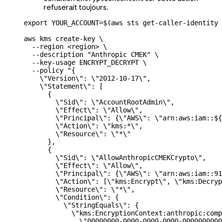
refuserait toujours.
export
 YOUR_ACCOUNT
=
$(
aws
 sts
 get-caller-identity
 
aws
 kms
 create-key
 \
  --region
 <
regio
n
>
 \
  --description
 "Anthropic CMEK"
 \
  --key-usage
 ENCRYPT_DECRYPT
 \
  --policy
 "{
    \"
Version
\"
: 
\"
2012-10-17
\"
,
    \"
Statement
\"
: [
      {
        \"
Sid
\"
: 
\"
AccountRootAdmin
\"
,
        \"
Effect
\"
: 
\"
Allow
\"
,
        \"
Principal
\"
: {
\"
AWS
\"
: 
\"
arn:aws:iam::${
        \"
Action
\"
: 
\"
kms:*
\"
,
        \"
Resource
\"
: 
\"
*
\"
      },
      {
        \"
Sid
\"
: 
\"
AllowAnthropicCMEKCrypto
\"
,
        \"
Effect
\"
: 
\"
Allow
\"
,
        \"
Principal
\"
: {
\"
AWS
\"
: 
\"
arn:aws:iam::9
        \"
Action
\"
: [
\"
kms:Encrypt
\"
, 
\"
kms:Decryp
        \"
Resource
\"
: 
\"
*
\"
,
        \"
Condition
\"
: {
          \"
StringEquals
\"
: {
            \"
kms:EncryptionContext:anthropic:comp
              \"
00000000-0000-0000-0000-0000000000