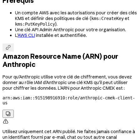
Prérequis
Un compte AWS avec les autorisations pour créer des clés
KMS et définir des politiques de clé (
et
kms:CreateKey
).
kms:PutKeyPolicy
Une clé API Admin Anthropic pour votre organisation.
L'
AWS CLI
installée et authentifiée.

Amazon Resource Name (ARN) pour
Anthropic
Pour qu'Anthropic utilise votre clé de chiffrement, vous devez
donner au rôle IAM d'Anthropic une clé KMS qu'il peut utiliser
pour chiffrer les données. L'ARN pour Anthropic CMEK est :
arn:aws:iam::915198916910:role/anthropic-cmek-client-
us


Utilisez uniquement cet ARN publié. Ne faites jamais confiance à
un identifiant fourni par e-mail, chat ou tout autre canal