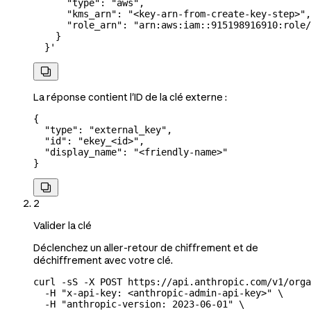
      "type": "aws",
      "kms_arn": "<key-arn-from-create-key-step>",
      "role_arn": "arn:aws:iam::915198916910:role/
    }
  }'

La réponse contient l'ID de la clé externe :
{
  "type"
: 
"external_key"
,
  "id"
: 
"ekey_<id>"
,
  "display_name"
: 
"<friendly-name>"
}

2
Valider la clé
Déclenchez un aller-retour de chiffrement et de
déchiffrement avec votre clé.
curl
 -sS
 -X
 POST
 https://api.anthropic.com/v1/orga
  -H
 "x-api-key: <anthropic-admin-api-key>"
 \
  -H
 "anthropic-version: 2023-06-01"
 \