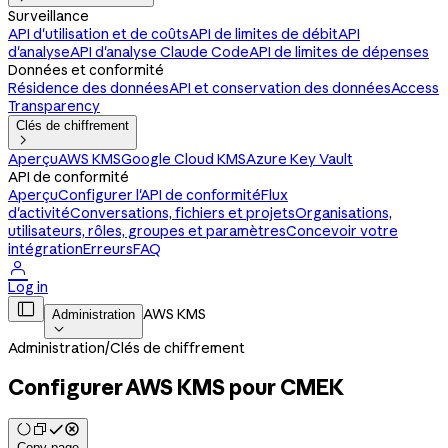
Surveillance
API d'utilisation et de coûts
API de limites de débit
API
d'analyse
API d'analyse Claude Code
API de limites de dépenses
Données et conformité
Résidence des données
API et conservation des données
Access
Transparency
Clés de chiffrement

Aperçu
AWS KMS
Google Cloud KMS
Azure Key Vault
API de conformité
Aperçu
Configurer l'API de conformité
Flux
d'activité
Conversations, fichiers et projets
Organisations,
utilisateurs, rôles, groupes et paramètres
Concevoir votre
intégration
Erreurs
FAQ

Log in

AWS KMS
Administration

Administration
/
Clés de chiffrement
Configurer AWS KMS pour CMEK
Copy page