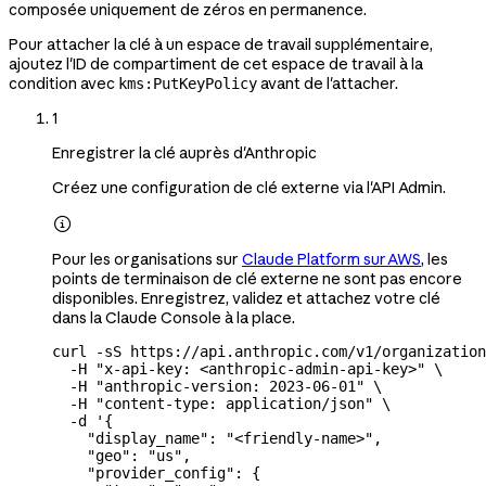
composée uniquement de zéros en permanence.
Pour attacher la clé à un espace de travail supplémentaire,
ajoutez l'ID de compartiment de cet espace de travail à la
condition avec
avant de l'attacher.
kms:PutKeyPolicy
1
Enregistrer la clé auprès d'Anthropic
Créez une configuration de clé externe via l'API Admin.

Pour les organisations sur
Claude Platform sur AWS
, les
points de terminaison de clé externe ne sont pas encore
disponibles. Enregistrez, validez et attachez votre clé
dans la Claude Console à la place.
curl
 -sS
 https://api.anthropic.com/v1/organization
  -H
 "x-api-key: <anthropic-admin-api-key>"
 \
  -H
 "anthropic-version: 2023-06-01"
 \
  -H
 "content-type: application/json"
 \
  -d
 '{
    "display_name": "<friendly-name>",
    "geo": "us",
    "provider_config": {