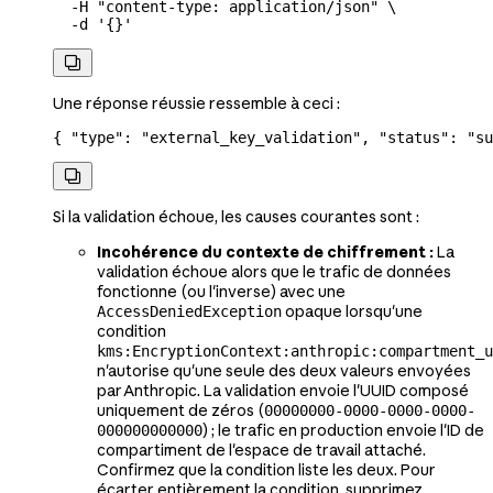
  -H
 "content-type: application/json"
 \
  -d
 '{}'

Une réponse réussie ressemble à ceci :
{ 
"type"
: 
"external_key_validation"
, 
"status"
: 
"su

Si la validation échoue, les causes courantes sont :
Incohérence du contexte de chiffrement :
La
validation échoue alors que le trafic de données
fonctionne (ou l'inverse) avec une
opaque lorsqu'une
AccessDeniedException
condition
kms:EncryptionContext:anthropic:compartment_u
n'autorise qu'une seule des deux valeurs envoyées
par Anthropic. La validation envoie l'UUID composé
uniquement de zéros (
00000000-0000-0000-0000-
) ; le trafic en production envoie l'ID de
000000000000
compartiment de l'espace de travail attaché.
Confirmez que la condition liste les deux. Pour
écarter entièrement la condition, supprimez