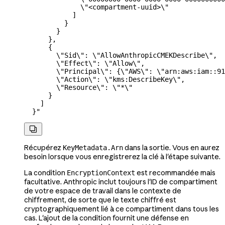
              \"
<compartment-uuid>
\"
            ]
          }
        }
      },
      {
        \"
Sid
\"
: 
\"
AllowAnthropicCMEKDescribe
\"
,
        \"
Effect
\"
: 
\"
Allow
\"
,
        \"
Principal
\"
: {
\"
AWS
\"
: 
\"
arn:aws:iam::9
        \"
Action
\"
: 
\"
kms:DescribeKey
\"
,
        \"
Resource
\"
: 
\"
*
\"
      }
    ]
  }"

Récupérez
dans la sortie. Vous en aurez
KeyMetadata.Arn
besoin lorsque vous enregistrerez la clé à l'étape suivante.
La condition
est recommandée mais
EncryptionContext
facultative. Anthropic inclut toujours l'ID de compartiment
de votre espace de travail dans le contexte de
chiffrement, de sorte que le texte chiffré est
cryptographiquement lié à ce compartiment dans tous les
cas. L'ajout de la condition fournit une défense en