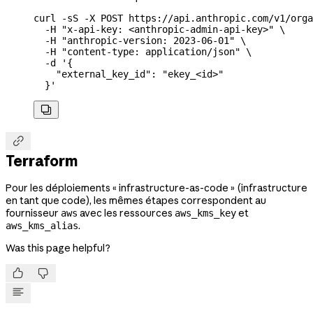
curl
 -sS
 -X
 POST
 https://api.anthropic.com/v1/orga
  -H
 "x-api-key: <anthropic-admin-api-key>"
 \
  -H
 "anthropic-version: 2023-06-01"
 \
  -H
 "content-type: application/json"
 \
  -d
 '{
    "external_key_id": "ekey_<id>"
  }'


Terraform
Pour les déploiements « infrastructure-as-code » (infrastructure
en tant que code), les mêmes étapes correspondent au
fournisseur
avec les ressources
et
aws
aws_kms_key
.
aws_kms_alias
Was this page helpful?

