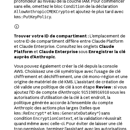
profondeur au niveau de la couche IAM. Pour commencer
sans elle, omettez le bloc
de la déclaration
Condition
et ajoutez-le plus tard avec
AllowAnthropicCMEKCrypto
.
kms:PutKeyPolicy

Trouver votre ID de compartiment :
L'emplacement de
votre ID de compartiment diffère entre Claude Platform
et Claude Enterprise. Consultez les onglets
Claude
Platform
et
Claude Enterprise
sous
Enregistrer la clé
auprès d'Anthropic
.
Vous pouvez également créer la clé depuis la console
AWS. Choisissez une clé symétrique avec l'usage de clé
chiffrement et déchiffrement, une clé mono-région et une
origine de matériel de clé KMS. L'assistant de création de
clé valide une politique de clé à son étape
Review
: si vous
ajoutez l'ID de compte d'Anthropic
sous les
915198916910
autorisations d'utilisation de la clé à cet endroit, la
politique générée accorde à l'ensemble du compte
Anthropic des actions plus larges (telles que
et
) sans
kms:ReEncrypt*
kms:GenerateDataKey*
condition
, et la validation réussirait
EncryptionContext
quand même avec celle-ci. Pour éviter de laisser une clé
trop permissive, terminez l'assistant avec les autorisations