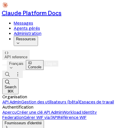
Claude Platform Docs
Messages
Agents gérés
Administration
Ressources


API reference

Français
Log in
Console




Search
⌘K
Organisation
API Admin
Gestion des utilisateurs (bêta)
Espaces de travail
Authentification
Aperçu
Créer une clé API Admin
Workload Identity
Federation
Gérer WIF via l'API
Référence WIF
Fournisseurs d'identité
