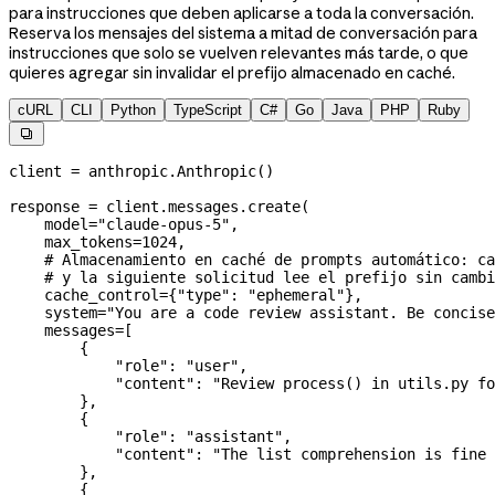
para instrucciones que deben aplicarse a toda la conversación.
Reserva los mensajes del sistema a mitad de conversación para
instrucciones que solo se vuelven relevantes más tarde, o que
quieres agregar sin invalidar el prefijo almacenado en caché.
cURL
CLI
Python
TypeScript
C#
Go
Java
PHP
Ruby

client 
=
 anthropic.Anthropic()
response 
=
 client.messages.create(
    model
=
"claude-opus-5"
,
    max_tokens
=
1024
,
    # Almacenamiento en caché de prompts automático: ca
    # y la siguiente solicitud lee el prefijo sin cambi
    cache_control
=
{
"type"
: 
"ephemeral"
},
    system
=
"You are a code review assistant. Be concise
    messages
=
[
        {
            "role"
: 
"user"
,
            "content"
: 
"Review process() in utils.py fo
        },
        {
            "role"
: 
"assistant"
,
            "content"
: 
"The list comprehension is fine 
        },
        {