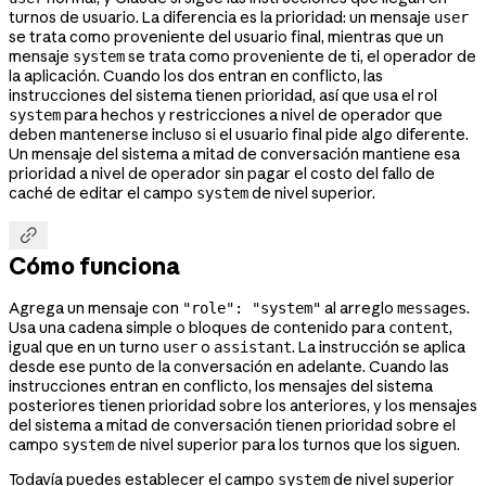
turnos de usuario. La diferencia es la prioridad: un mensaje
user
se trata como proveniente del usuario final, mientras que un
mensaje
se trata como proveniente de ti, el operador de
system
la aplicación. Cuando los dos entran en conflicto, las
instrucciones del sistema tienen prioridad, así que usa el rol
para hechos y restricciones a nivel de operador que
system
deben mantenerse incluso si el usuario final pide algo diferente.
Un mensaje del sistema a mitad de conversación mantiene esa
prioridad a nivel de operador sin pagar el costo del fallo de
caché de editar el campo
de nivel superior.
system

Cómo funciona
Agrega un mensaje con
al arreglo
.
"role": "system"
messages
Usa una cadena simple o bloques de contenido para
,
content
igual que en un turno
o
. La instrucción se aplica
user
assistant
desde ese punto de la conversación en adelante. Cuando las
instrucciones entran en conflicto, los mensajes del sistema
posteriores tienen prioridad sobre los anteriores, y los mensajes
del sistema a mitad de conversación tienen prioridad sobre el
campo
de nivel superior para los turnos que los siguen.
system
Todavía puedes establecer el campo
de nivel superior
system