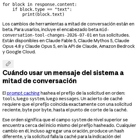
for
 block 
in
 response.content:
    if
 block.type 
==
 "text"
:
        print
(block.text)
Los cambios de herramientas a mitad de conversación están en
beta. Para usarlos, incluye el encabezado beta
mid-
en tus solicitudes.
conversation-tool-changes-2026-07-01
Están disponibles en Claude Fable 5, Claude Mythos 5, Claude
Opus 4.8 y Claude Opus 5, en la API de Claude, Amazon Bedrock
y Google Cloud.

Cuándo usar un mensaje del sistema a
mitad de conversación
El
prompt caching
hashea el prefijo de la solicitud en orden:
, luego
, luego
. Un acierto de caché
tools
system
messages
requiere que el prefijo coincida exactamente con una solicitud
reciente, byte por byte, hasta el punto de corte de la caché.
Ese orden significa que el campo
de nivel superior se
system
encuentra cerca del inicio mismo del prefijo hasheado. Cualquier
cambio en él, incluso agregar una oración, produce un hash
diferente, y la solicitud falla la caché para la indicación del