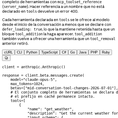
completo de herramientas con
mcp_toolset_reference
(
). Hacer referencia a un nombre que no está
server_name
declarado en
devuelve un error 400.
tools
Cada herramienta declarada en
se le ofrece al modelo
tools
desde el inicio de la conversación a menos que se declare con
, lo que la mantiene retenida hasta que un
defer_loading: true
bloque
la haga aparecer.
tool_addition
tool_addition
también vuelve a ofrecer una herramienta que un
tool_removal
anterior retiró.
cURL
CLI
Python
TypeScript
C#
Go
Java
PHP
Ruby

client 
=
 anthropic.Anthropic()
response 
=
 client.beta.messages.create(
    model
=
"claude-opus-5"
,
    max_tokens
=
1024
,
    betas
=
[
"mid-conversation-tool-changes-2026-07-01"
],
    # El conjunto completo de herramientas se declara d
    # el prefijo en caché permanece intacto.
    tools
=
[
        {
            "name"
: 
"get_weather"
,
            "description"
: 
"Get the current weather for
            "input_schema"
: {