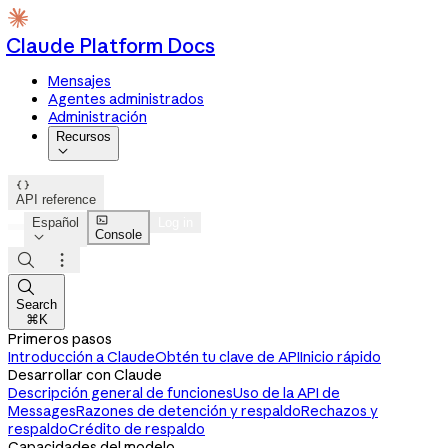
Claude Platform Docs
Mensajes
Agentes administrados
Administración
Recursos


API reference

Español
Log in
Console




Search
⌘K
Primeros pasos
Introducción a Claude
Obtén tu clave de API
Inicio rápido
Desarrollar con Claude
Descripción general de funciones
Uso de la API de
Messages
Razones de detención y respaldo
Rechazos y
respaldo
Crédito de respaldo
Capacidades del modelo