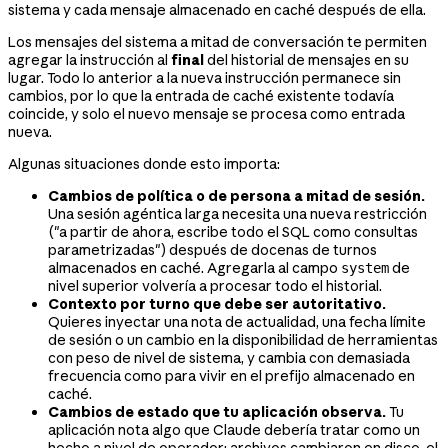
sistema y cada mensaje almacenado en caché después de ella.
Los mensajes del sistema a mitad de conversación te permiten
agregar la instrucción al
final
del historial de mensajes en su
lugar. Todo lo anterior a la nueva instrucción permanece sin
cambios, por lo que la entrada de caché existente todavía
coincide, y solo el nuevo mensaje se procesa como entrada
nueva.
Algunas situaciones donde esto importa:
Cambios de política o de persona a mitad de sesión.
Una sesión agéntica larga necesita una nueva restricción
("a partir de ahora, escribe todo el SQL como consultas
parametrizadas") después de docenas de turnos
almacenados en caché. Agregarla al campo
de
system
nivel superior volvería a procesar todo el historial.
Contexto por turno que debe ser autoritativo.
Quieres inyectar una nota de actualidad, una fecha límite
de sesión o un cambio en la disponibilidad de herramientas
con peso de nivel de sistema, y cambia con demasiada
frecuencia como para vivir en el prefijo almacenado en
caché.
Cambios de estado que tu aplicación observa.
Tu
aplicación nota algo que Claude debería tratar como un
hecho a nivel de operador: archivos cambiaron en disco, el