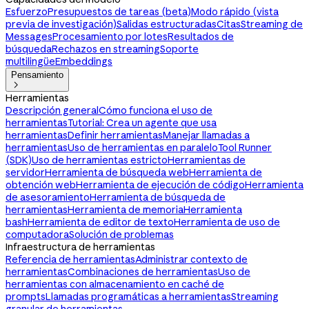
Esfuerzo
Presupuestos de tareas (beta)
Modo rápido (vista
previa de investigación)
Salidas estructuradas
Citas
Streaming de
Messages
Procesamiento por lotes
Resultados de
búsqueda
Rechazos en streaming
Soporte
multilingüe
Embeddings
Pensamiento

Herramientas
Descripción general
Cómo funciona el uso de
herramientas
Tutorial: Crea un agente que usa
herramientas
Definir herramientas
Manejar llamadas a
herramientas
Uso de herramientas en paralelo
Tool Runner
(SDK)
Uso de herramientas estricto
Herramientas de
servidor
Herramienta de búsqueda web
Herramienta de
obtención web
Herramienta de ejecución de código
Herramienta
de asesoramiento
Herramienta de búsqueda de
herramientas
Herramienta de memoria
Herramienta
bash
Herramienta de editor de texto
Herramienta de uso de
computadora
Solución de problemas
Infraestructura de herramientas
Referencia de herramientas
Administrar contexto de
herramientas
Combinaciones de herramientas
Uso de
herramientas con almacenamiento en caché de
prompts
Llamadas programáticas a herramientas
Streaming