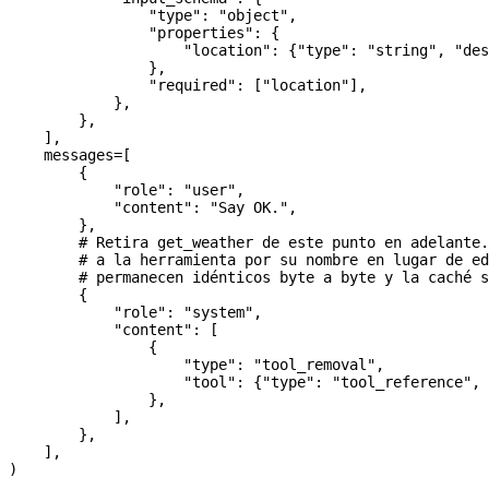
                "type"
: 
"object"
,
                "properties"
: {
                    "location"
: {
"type"
: 
"string"
, 
"des
                },
                "required"
: [
"location"
],
            },
        },
    ],
    messages
=
[
        {
            "role"
: 
"user"
,
            "content"
: 
"Say OK."
,
        },
        # Retira get_weather de este punto en adelante.
        # a la herramienta por su nombre en lugar de e
        # permanecen idénticos byte a byte y la caché s
        {
            "role"
: 
"system"
,
            "content"
: [
                {
                    "type"
: 
"tool_removal"
,
                    "tool"
: {
"type"
: 
"tool_reference"
, 
                },
            ],
        },
    ],
)