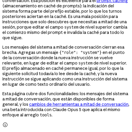
conversación. Esa posición es excelente para el
prompt caching
(almacenamiento en caché de prompts): la indicación del
sistema forma parte del prefijo estable, por lo que los turnos
posteriores aciertan en la caché. Es una mala posición para
instrucciones que solo descubres que necesitas a mitad de una
sesión, porque editar el campo
de nivel superior cambia
system
el comienzo mismo del prompt e invalida la caché para todo lo
que sigue.
Los mensajes del sistema a mitad de conversación cierran esa
brecha. Agregas un mensaje
en el punto
{"role": "system"}
de la conversación donde la nueva instrucción se vuelve
relevante, en lugar de editar el campo
de nivel superior.
system
El prefijo almacenado en caché permanece igual, por lo que la
siguiente solicitud todavía lo lee desde la caché, y la nueva
instrucción se sigue aplicando como una instrucción del sistema
en lugar de como texto ordinario del usuario.
Esta página cubre dos funcionalidades: los mensajes del sistema
a mitad de conversación, que están disponibles de forma
general, y los
cambios de herramientas a mitad de conversación
,
una beta introducida con Claude Opus 5 que aplica el mismo
enfoque al arreglo
.
tools
