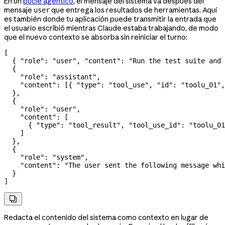
En un
bucle agéntico
, el mensaje del sistema va después del
mensaje
que entrega los resultados de herramientas. Aquí
user
es también donde tu aplicación puede transmitir la entrada que
el usuario escribió mientras Claude estaba trabajando, de modo
que el nuevo contexto se absorba sin reiniciar el turno:
[
  { 
"role"
: 
"user"
, 
"content"
: 
"Run the test suite and 
  {
    "role"
: 
"assistant"
,
    "content"
: [{ 
"type"
: 
"tool_use"
, 
"id"
: 
"toolu_01"
,
  },
  {
    "role"
: 
"user"
,
    "content"
: [
      { 
"type"
: 
"tool_result"
, 
"tool_use_id"
: 
"toolu_01
    ]
  },
  {
    "role"
: 
"system"
,
    "content"
: 
"The user sent the following message whi
  }
]

Redacta el contenido del sistema como contexto en lugar de