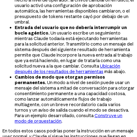
usuario activó una configuración de aprobación
automática, las herramientas disponibles cambiaron, o el
presupuesto de tokens restante cayó por debajo de un
umbral.
Entrada del usuario que no debería interrumpir un
bucle agéntico.
Un usuario escribe un seguimiento
mientras Claude todavía está ejecutando herramientas
para la solicitud anterior. Transmitirlo como un mensaje del
sistema después del siguiente resultado de herramienta
permite que Claude incorpore la nueva entrada al trabajo
que ya está haciendo, en lugar de tratarla como una
solicitud nueva a la que cambiar. Consulta
Ubicación
después de los resultados de herramientas
más abajo.
Cambios de modo que otorgan permisos
permanentes.
Un modo a nivel de sesión puede usar un
mensaje del sistema a mitad de conversación para otorgar
consentimiento permanente a una capacidad costosa,
como lanzar automáticamente flujos de trabajo
multiagente, con un breve recordatorio cada varios
turnos y un aviso de salida cuando el modo se desactiva.
Para un ejemplo desarrollado, consulta
Construye un
modo de orquestación
.
En todos estos casos podrías poner la instrucción en un mensaje
normal, y Claude sí sigue las instrucciones que llegan en
user