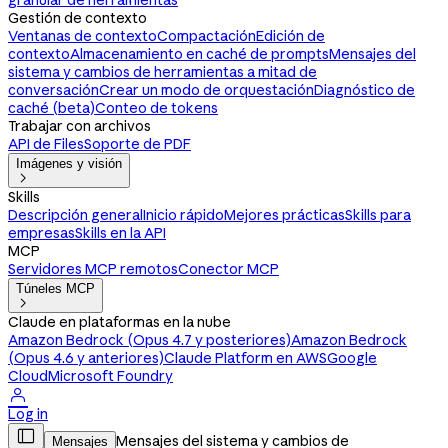
granular de herramientas
Gestión de contexto
Ventanas de contexto
Compactación
Edición de
contexto
Almacenamiento en caché de prompts
Mensajes del
sistema y cambios de herramientas a mitad de
conversación
Crear un modo de orquestación
Diagnóstico de
caché (beta)
Conteo de tokens
Trabajar con archivos
API de Files
Soporte de PDF
Imágenes y visión

Skills
Descripción general
Inicio rápido
Mejores prácticas
Skills para
empresas
Skills en la API
MCP
Servidores MCP remotos
Conector MCP
Túneles MCP

Claude en plataformas en la nube
Amazon Bedrock (Opus 4.7 y posteriores)
Amazon Bedrock
(Opus 4.6 y anteriores)
Claude Platform en AWS
Google
Cloud
Microsoft Foundry

Log in

Mensajes del sistema y cambios de
Mensajes