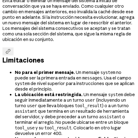
Evita editar o eliminar un mensaje del sistema a mitad de
conversación que ya se haya enviado. Como cualquier otro
cambio en mensajes anteriores, eso invalida la caché desde ese
punto en adelante. Si la instrucción necesita evolucionar, agrega
un nuevo mensaje del sistema en lugar de reescribir el anterior.
Los mensajes del sistema consecutivos se aceptan y se tratan
como una sola sección del sistema, que sigue la misma regla de
ubicación en su conjunto.

Limitaciones
No para el primer mensaje.
Un mensaje
no
system
puede ser la primera entrada en
. Usa el campo
messages
de nivel superior para instrucciones que se aplican
system
desde el principio.
La ubicación está restringida.
Un mensaje
debe
system
seguir inmediatamente a un turno
(incluyendo un
user
turno
que lleva bloques
) o a un turno
user
tool_result
que termina en un resultado de herramienta
assistant
del servidor, y debe preceder a un turno
o
assistant
terminar el arreglo. No puede ubicarse entre un bloque
y su
. Colocarlo en otro lugar
tool_use
tool_result
devuelve un error 400.