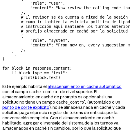
            "role"
: 
"user"
,
            "content"
: 
"Now review the calling code tha
        },
        # El revisor se da cuenta a mitad de la sesión
        # cumplir también la estricta política de tipad
        # instrucción aquí mantiene los turnos anterior
        # prefijo almacenado en caché por la solicitud 
        {
            "role"
: 
"system"
,
            "content"
: 
"From now on, every suggestion m
        },
    ],
)
for
 block 
in
 response.content:
    if
 block.type 
==
 "text"
:
        print
(block.text)
Este ejemplo habilita el
almacenamiento en caché automático
con el campo
de nivel superior. El
cache_control
almacenamiento en caché de prompts es opcional: si una
solicitud no tiene un campo
(automático o un
cache_control
punto de corte explícito
), no se almacena nada en caché y cada
solicitud paga el precio regular de tokens de entrada por la
conversación completa. Con el almacenamiento en caché
habilitado, agregar el mensaje del sistema deja los turnos ya
almacenados en caché sin cambios, por lo que la solicitud que