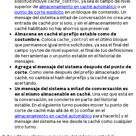
solicitud incluye
, ya sea el campo de nivel
cache_control
superior de
almacenamiento en caché automático
o un
punto de corte explícito
en un bloque de contenido. Un
mensaje del sistema a mitad de conversación no crea una
entrada de caché por sí solo, y sin el almacenamiento en
caché habilitado no hay ahorros que preservar.
Almacena en caché el prefijo estable como de
costumbre.
Coloca
en el último bloque
cache_control
que permanece igual entre solicitudes, ya sea el final del
campo
de nivel superior, el final de tus definiciones
system
de herramientas o un punto estable en el historial de
mensajes.
Agrega el mensaje del sistema después del punto de
corte.
Como viene después del prefijo almacenado en
caché, no cambia el hash del prefijo y la caché sigue
acertando.
Un mensaje del sistema a mitad de conversación es
en sí mismo almacenable en caché.
Una vez que está en
la conversación, se convierte en parte del historial
estable. En el siguiente turno puedes mover tu punto de
corte de caché más allá de él (o confiar en el
almacenamiento en caché automático
para hacerlo) y el
mensaje del sistema se lee desde la caché como cualquier
otro turno.