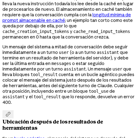
lleva la nueva instrucción todavía los lee desde la caché en lugar
de procesarlos de nuevo. El almacenamiento en caché también
requiere que la conversación cumpla con la
longitud mínima de
prompt almacenable en caché
; un ejemplo tan corto como este
queda por debajo de ella, por lo que
y
cache_creation_input_tokens
cache_read_input_tokens
permanecen en 0 hasta que la conversación crezca.
Un mensaje del sistema a mitad de conversación debe seguir
inmediatamente a un turno
(o a un turno
que
user
assistant
termine en un resultado de herramienta del servidor), y debe
ser la última entrada en
o estar seguido
messages
inmediatamente por un turno
. Un mensaje
que
assistant
user
lleva bloques
cuenta: en un bucle agéntico puedes
tool_result
colocar el mensaje del sistema justo después de los resultados
de herramientas, antes del siguiente turno de Claude. Cualquier
otra posición, incluyendo entre un bloque
de
tool_use
y el
que lo responde, devuelve un error
assistant
tool_result
400.

Ubicación después de los resultados de
herramientas