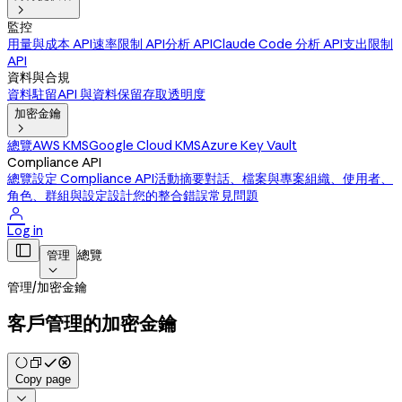

監控
用量與成本 API
速率限制 API
分析 API
Claude Code 分析 API
支出限制
API
資料與合規
資料駐留
API 與資料保留
存取透明度
加密金鑰

總覽
AWS KMS
Google Cloud KMS
Azure Key Vault
Compliance API
總覽
設定 Compliance API
活動摘要
對話、檔案與專案
組織、使用者、
角色、群組與設定
設計您的整合
錯誤
常見問題

Log in

總覽
管理

管理
/
加密金鑰
客戶管理的加密金鑰
Copy page
