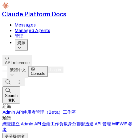
Claude Platform Docs
Messages
Managed Agents
管理
資源


API reference

繁體中文
Log in
Console




Search
⌘K
組織
Admin API
使用者管理（Beta）
工作區
驗證
總覽
建立 Admin API 金鑰
工作負載身分聯盟
透過 API 管理 WIF
WIF 參
考
身分提供者