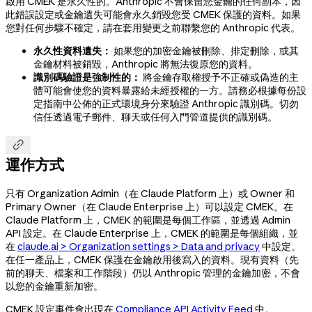
啟用 CMEK 是永久性的。Anthropic 不會保留您金鑰的任何副本，因
此錯誤設定或金鑰遺失可能會永久銷毀您受 CMEK 保護的資料。如果
您對任何步驟不確定，請在套用變更之前聯繫您的 Anthropic 代表。
永久性資料遺失：
如果您的加密金鑰被刪除、排定刪除，或其
金鑰材料被銷毀，Anthropic 將無法復原您的資料。
識別碼驗證是強制性的：
將金鑰存取權授予不正確或偽造的主
體可能會使您的資料暴露給未經授權的一方。請務必根據每份設
定指南中公佈的正式環境身分來驗證 Anthropic 識別碼。切勿
信任透過電子郵件、聊天或任何入門管道提供的識別碼。

運作方式
只有 Organization Admin（在 Claude Platform 上）或 Owner 和
Primary Owner（在 Claude Enterprise 上）可以設定 CMEK。在
Claude Platform 上，CMEK 的範圍是每個工作區，並透過 Admin
API 設定。在 Claude Enterprise 上，CMEK 的範圍是每個組織，並
在
claude.ai > Organization settings > Data and privacy
中設定。
在任一產品上，CMEK 保護在金鑰啟用後寫入的資料。現有資料（先
前的聊天、檔案和工作階段）仍以 Anthropic 管理的金鑰加密，不會
以您的金鑰重新加密。
CMEK 設定事件會出現在
Compliance API Activity Feed
中。