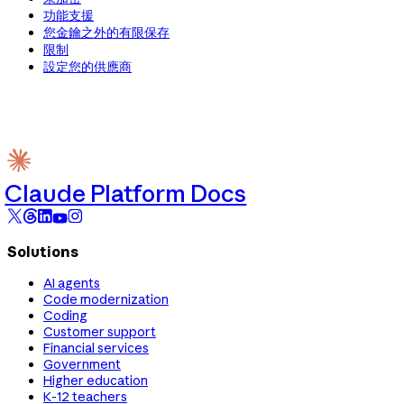
功能支援
您金鑰之外的有限保存
限制
設定您的供應商
Claude Platform Docs
Solutions
AI agents
Code modernization
Coding
Customer support
Financial services
Government
Higher education
K-12 teachers