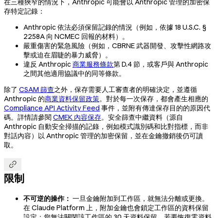
在三種狹窄的情況下，Anthropic 可能會以 Anthropic 管理的加密保
存特定記錄：
Anthropic 依法必須保留記錄的情況（例如，依據 18 U.S.C. §
2258A 向 NCMEC 回報的材料）。
嚴重傷害的緊急風險（例如，CBRNE 武器開發、攻擊性網路攻
擊或迫在眉睫的暴力威脅）。
違反 Anthropic
商業服務條款
第 D.4 節，或客戶與 Anthropic
之間其他適用協議中的同等條款。
除了
CSAM 篩查
之外，保存需要人工審查者的明確決定，並遵循
Anthropic 的
商業資料保留政策
。對於每一次保存，都會產生相應的
Compliance API Activity Feed
事件，並附有傳達保存目的的原因代
碼。詳情請參閱
CMEK 內容保存
。安全篩查中繼資料（源自
Anthropic 自動安全掃描的記錄，例如模式識別碼和比對指標，而非
對話內容）以 Anthropic 管理的加密保留，並在金鑰撤銷後仍可讀
取。

限制
不可逆的操作：
一旦金鑰附加到工作區，就無法分離或更換。
在 Claude Platform 上，附加金鑰也會鎖定工作區的資料保留
設定：您無法關閉該工作區的 30 天資料保留，若要恢復零資料