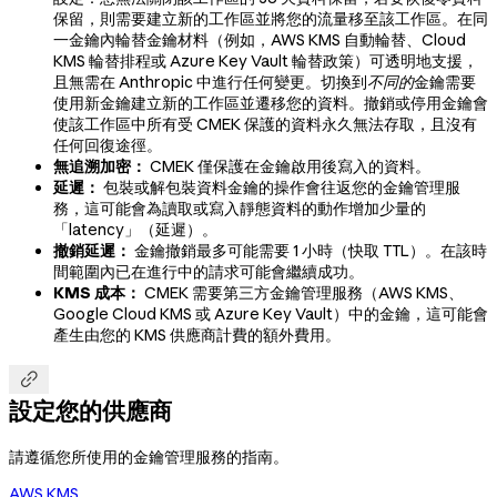
保留，則需要建立新的工作區並將您的流量移至該工作區。在同
一金鑰內輪替金鑰材料（例如，AWS KMS 自動輪替、Cloud
KMS 輪替排程或 Azure Key Vault 輪替政策）可透明地支援，
且無需在 Anthropic 中進行任何變更。切換到
不同的
金鑰需要
使用新金鑰建立新的工作區並遷移您的資料。撤銷或停用金鑰會
使該工作區中所有受 CMEK 保護的資料永久無法存取，且沒有
任何回復途徑。
無追溯加密：
CMEK 僅保護在金鑰啟用後寫入的資料。
延遲：
包裝或解包裝資料金鑰的操作會往返您的金鑰管理服
務，這可能會為讀取或寫入靜態資料的動作增加少量的
「latency」（延遲）。
撤銷延遲：
金鑰撤銷最多可能需要 1 小時（快取 TTL）。在該時
間範圍內已在進行中的請求可能會繼續成功。
KMS 成本：
CMEK 需要第三方金鑰管理服務（AWS KMS、
Google Cloud KMS 或 Azure Key Vault）中的金鑰，這可能會
產生由您的 KMS 供應商計費的額外費用。

設定您的供應商
請遵循您所使用的金鑰管理服務的指南。
AWS KMS