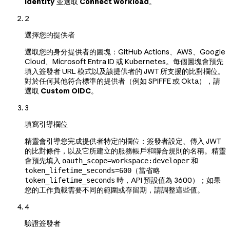
identity
並選取
Connect workload
。
2
選擇您的提供者
選取您的身分提供者的圖塊：GitHub Actions、AWS、Google
Cloud、Microsoft Entra ID 或 Kubernetes。每個圖塊會預先
填入簽發者 URL 模式以及該提供者的 JWT 所支援的比對欄位。
對於任何其他符合標準的提供者（例如 SPIFFE 或 Okta），請
選取
Custom OIDC
。
3
填寫引導欄位
精靈會引導您完成提供者特定的欄位：簽發者設定、傳入 JWT
的比對條件，以及它所建立的服務帳戶和聯合規則的名稱。精靈
會預先填入
和
oauth_scope=workspace:developer
（當省略
token_lifetime_seconds=600
時，API 預設值為 3600）；如果
token_lifetime_seconds
您的工作負載需要不同的範圍或存留期，請調整這些值。
4
驗證簽發者