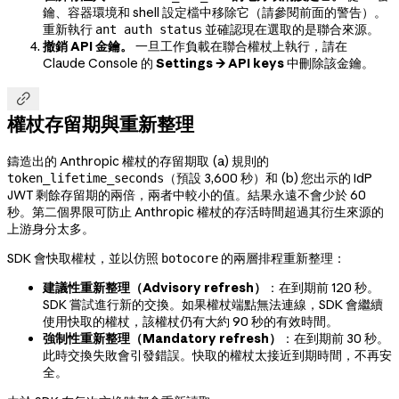
鑰、容器環境和 shell 設定檔中移除它（請參閱前面的警告）。
重新執行
並確認現在選取的是聯合來源。
ant auth status
撤銷 API 金鑰。
一旦工作負載在聯合權杖上執行，請在
Claude Console 的
Settings → API keys
中刪除該金鑰。

權杖存留期與重新整理
鑄造出的 Anthropic 權杖的存留期取 (a) 規則的
（預設 3,600 秒）和 (b) 您出示的 IdP
token_lifetime_seconds
JWT 剩餘存留期的兩倍，兩者中較小的值。結果永遠不會少於 60
秒。第二個界限可防止 Anthropic 權杖的存活時間超過其衍生來源的
上游身分太多。
SDK 會快取權杖，並以仿照
的兩層排程重新整理：
botocore
建議性重新整理（Advisory refresh）
：在到期前 120 秒。
SDK 嘗試進行新的交換。如果權杖端點無法連線，SDK 會繼續
使用快取的權杖，該權杖仍有大約 90 秒的有效時間。
強制性重新整理（Mandatory refresh）
：在到期前 30 秒。
此時交換失敗會引發錯誤。快取的權杖太接近到期時間，不再安
全。