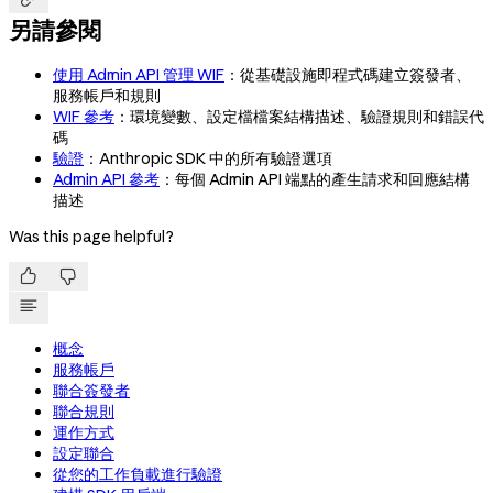
另請參閱
使用 Admin API 管理 WIF
：從基礎設施即程式碼建立簽發者、
服務帳戶和規則
WIF 參考
：環境變數、設定檔檔案結構描述、驗證規則和錯誤代
碼
驗證
：Anthropic SDK 中的所有驗證選項
Admin API 參考
：每個 Admin API 端點的產生請求和回應結構
描述
Was this page helpful?


概念
服務帳戶
聯合簽發者
聯合規則
運作方式
設定聯合
從您的工作負載進行驗證