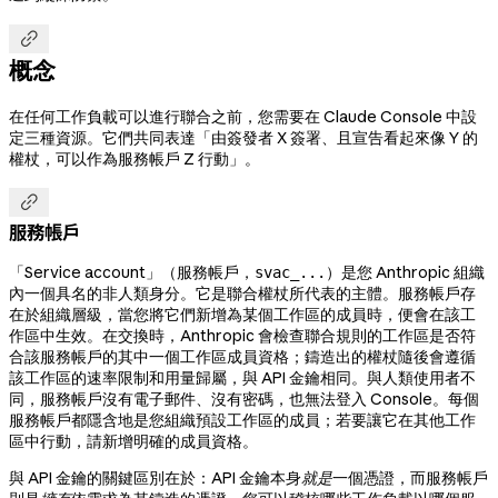

概念
在任何工作負載可以進行聯合之前，您需要在 Claude Console 中設
定三種資源。它們共同表達「由簽發者 X 簽署、且宣告看起來像 Y 的
權杖，可以作為服務帳戶 Z 行動」。

服務帳戶
「Service account」（服務帳戶，
）是您 Anthropic 組織
svac_...
內一個具名的非人類身分。它是聯合權杖所代表的主體。服務帳戶存
在於組織層級，當您將它們新增為某個工作區的成員時，便會在該工
作區中生效。在交換時，Anthropic 會檢查聯合規則的工作區是否符
合該服務帳戶的其中一個工作區成員資格；鑄造出的權杖隨後會遵循
該工作區的速率限制和用量歸屬，與 API 金鑰相同。與人類使用者不
同，服務帳戶沒有電子郵件、沒有密碼，也無法登入 Console。每個
服務帳戶都隱含地是您組織預設工作區的成員；若要讓它在其他工作
區中行動，請新增明確的成員資格。
與 API 金鑰的關鍵區別在於：API 金鑰本身
就是
一個憑證，而服務帳戶