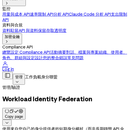

監控
用量與成本 API
速率限制 API
分析 API
Claude Code 分析 API
支出限制
API
資料與合規
資料駐留
API 與資料保留
存取透明度
加密金鑰

Compliance API
總覽
設定 Compliance API
活動摘要
對話、檔案與專案
組織、使用者、
角色、群組與設定
設計您的整合
錯誤
常見問題

Log in

工作負載身分聯盟
管理

管理
/
驗證
Workload Identity Federation
Copy page

使用來自您自己的身分提供者的短期身分權杖（而非長期靜態 API 金