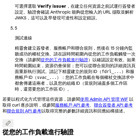
可選擇選取
Verify issuer
，在建立任何資源之前試運行簽發者
設定。驗證會確認 Anthropic 能夠從您輸入的 URL 擷取並解析
JWKS，這可以及早發現可達性和設定錯誤。
5
測試連線
精靈會建立簽發者、服務帳戶和聯合規則，然後在 15 分鐘內監
聽成功的權杖交換。請在該時間範圍內從您的工作負載觸發一次
交換（請參閱
從您的工作負載進行驗證
）以確認設定有效。如果
時間範圍結束，資源仍會保留；您可以從聯合規則的詳細資訊頁
面重新執行測試。請記下精靈建立的規則 ID（
）和服
fdrl_...
務帳戶 ID（
）：您的工作負載在每個權杖交換請求中
svac_...
都會傳遞這兩者，以及您的組織 ID（當規則涵蓋多個工作區
時，還需要您的工作區 ID）。
若要以程式化方式管理這些資源，請參閱
使用 Admin API 管理 WIF
以
取得 curl 逐步說明，或參閱
服務帳戶 API 參考
、
聯合簽發者 API 參考
和
聯合規則 API 參考
以取得完整的參數詳細資訊和回應結構描述。

從您的工作負載進行驗證