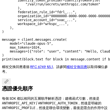
        identity_token_provider
=
IdentityTokenFile(
            "/var/run/secrets/anthropic.com/token"
        ),
        federation_rule_id
=
"fdrl_..."
,
        organization_id
=
"00000000-0000-0000-0000-000000
        service_account_id
=
"svac_..."
,
        workspace_id
=
"wrkspc_..."
,
    ),
)
message 
=
 client.messages.create(
    model
=
"claude-opus-5"
,
    max_tokens
=
1024
,
    messages
=
[{
"role"
: 
"user"
, 
"content"
: 
"Hello, Claud
)
print
(
next
(block.text 
for
 block 
in
 message.content 
if
 b
權杖交換回應遵循
RFC 6749 §5.1
。請參閱
權杖交換回應
以取得欄位參
考。

憑證優先順序
每個 SDK 都以相同的五層順序解析憑證：建構函式引數，然後是
/
，然後是明確的
ANTHROPIC_API_KEY
ANTHROPIC_AUTH_TOKEN
，然後是聯合環境變數，最後是隱含的作用中設
ANTHROPIC_PROFILE