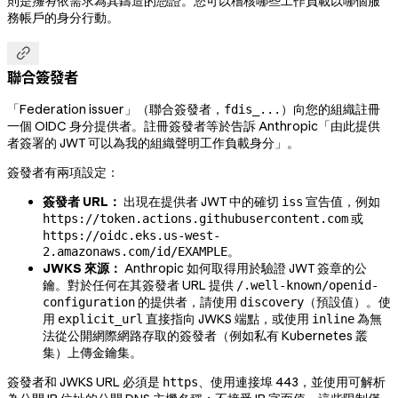
則是
擁有
依需求為其鑄造的憑證。您可以稽核哪些工作負載以哪個服
務帳戶的身分行動。

聯合簽發者
「Federation issuer」（聯合簽發者，
）向您的組織註冊
fdis_...
一個 OIDC 身分提供者。註冊簽發者等於告訴 Anthropic「由此提供
者簽署的 JWT 可以為我的組織聲明工作負載身分」。
簽發者有兩項設定：
簽發者 URL：
出現在提供者 JWT 中的確切
宣告值，例如
iss
或
https://token.actions.githubusercontent.com
https://oidc.eks.us-west-
。
2.amazonaws.com/id/EXAMPLE
JWKS 來源：
Anthropic 如何取得用於驗證 JWT 簽章的公
鑰。對於任何在其簽發者 URL 提供
/.well-known/openid-
的提供者，請使用
（預設值）。使
configuration
discovery
用
直接指向 JWKS 端點，或使用
為無
explicit_url
inline
法從公開網際網路存取的簽發者（例如私有 Kubernetes 叢
集）上傳金鑰集。
簽發者和 JWKS URL 必須是
、使用連接埠 443，並使用可解析
https