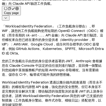
鑰）向 Claude API 驗證工作負載。
Copy page

「Workload Identity Federation」（工作負載身分聯合），即
WIF，讓您的工作負載能夠使用短期的 OpenID Connect（OIDC）權
杖（而非長期的
API 金鑰）向 Claude API 進行驗證。這
sk-ant-...
些權杖來自您已經在運作的身分提供者（identity provider，即
IdP）：AWS IAM、Google Cloud，或任何符合標準的 OIDC 簽發
者，例如 GitHub Actions、Kubernetes、SPIFFE、Microsoft Entra
ID 或 Okta。
您的工作負載出示由您的身分提供者簽署的 JWT。Anthropic 會根據
您在 Claude Console 中設定的信任規則進行驗證，並回傳一個繫結
到您組織中某個服務帳戶的短期 Anthropic 存取權杖。沒有需要鑄
造、儲存在 CI 中、輪替或可能外洩的靜態密鑰。
Workload Identity Federation 透過以幾分鐘內就會過期（而非永不
過期）的權杖取代靜態 API 金鑰，強化您的安全態勢。但它本身並不
是完整的安全解決方案：聯合驗證的強度取決於簽署 JWT 的上游身分
提供者。請將 Workload Identity Federation 與您的 IdP 已支援的控
制措施（工作負載身分繫結、條件式存取、稽核日誌）搭配使用，以
達到縱深防禦。