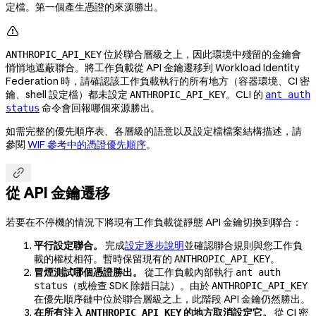
定檔。第一個產生憑證的來源勝出。

位於聯合層級之上，因此環境中殘留的金鑰會
ANTHROPIC_API_KEY
悄悄地遮蔽聯合。將工作負載從 API 金鑰遷移到 Workload Identity
Federation 時，請確認該工作負載執行的所有地方（容器環境、CI 密
鑰、shell 設定檔）都未設定
。CLI 的
ANTHROPIC_API_KEY
ant auth
命令會回報哪個來源勝出。
status
如需完整的優先順序表、各層級的語意以及設定檔檔案結構描述，請
參閱
WIF 參考中的憑證優先順序
。

從 API 金鑰遷移
若要在不停機的情況下將現有工作負載從靜態 API 金鑰切換到聯合：
平行設定聯合。
完成
設定逐步說明
並確認聯合規則與您工作負
載的權杖相符。暫時保留現有的
。
ANTHROPIC_API_KEY
冒煙測試哪個憑證勝出。
從工作負載內部執行
ant auth
（或檢查 SDK 除錯日誌）。由於
status
ANTHROPIC_API_KEY
在優先順序鏈中位於聯合層級之上，此階段 API 金鑰仍然勝出。
在所有注入
的地方取消設定它。
從 CI 密
ANTHROPIC_API_KEY