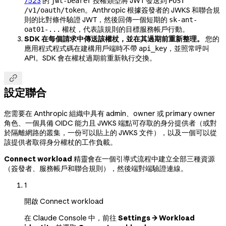
7523
的
授權類型將 JWT 發送到
jwt-bearer
POST
。Anthropic 根據簽發者的 JWKS 和聯合規
/v1/oauth/token
則的比對條件驗證 JWT，然後回傳一個短期的
sk-ant-
權杖，代表該規則的目標服務帳戶行動。
oat01-...
SDK 在每個請求中傳送該權杖，並在其過期前重新整理。
您的
應用程式程式碼在建構用戶端時不帶
，並照常呼叫
api_key
API。SDK 會在權杖過期前重新執行交換。

設定聯合
您需要在 Anthropic 組織中具有 admin、owner 或 primary owner
角色、一個具備 OIDC 能力且 JWKS 端點可存取的身分提供者（或對
於隔離網路的叢集，一份可以貼上的 JWKS 文件），以及一個可以從
該提供者取得身分權杖的工作負載。
Connect workload
精靈會在一個引導式流程中建立全部三種資源
（簽發者、服務帳戶和聯合規則），然後端對端驗證連線。
1
開啟 Connect workload
在 Claude Console 中，前往
Settings → Workload