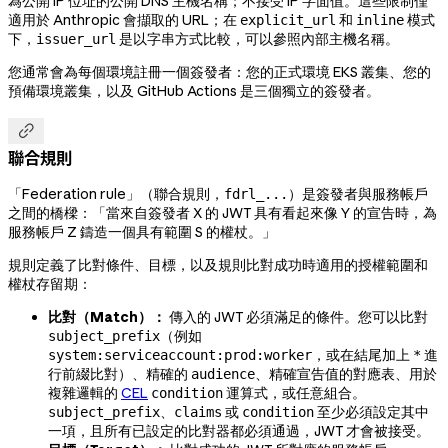
為公開 IP 位址的公開 DNS 主機名稱；不接受 IP 字面值。這些限制僅
適用於 Anthropic 會擷取的 URL；在
和
模式
explicit_url
inline
下，
是以字串方式比較，可以參照內部主機名稱。
issuer_url
您通常會為每個環境註冊一個簽發者：您的正式環境 EKS 叢集、您的
預備環境叢集，以及 GitHub Actions 是三個獨立的簽發者。

聯合規則
「Federation rule」（聯合規則，
）是簽發者與服務帳戶
fdrl_...
之間的橋樑：「當來自簽發者 X 的 JWT 具有看起來像 Y 的宣告時，為
服務帳戶 Z 鑄造一個具有範圍 S 的權杖。」
規則定義了比對條件、目標，以及規則比對成功時適用的授權範圍和
權杖存留期：
比對（Match）：
傳入的 JWT 必須滿足的條件。您可以比對
（例如
subject_prefix
，或在結尾加上
進
system:serviceaccount:prod:worker
*
行前綴比對）、精確的
、精確宣告值的對應表、用於
audience
複雜邏輯的
CEL
運算式，或任意組合。
condition
、
或
至少必須設定其中
subject_prefix
claims
condition
一項，且所有已設定的比對器都必須通過，JWT 才會被接受。