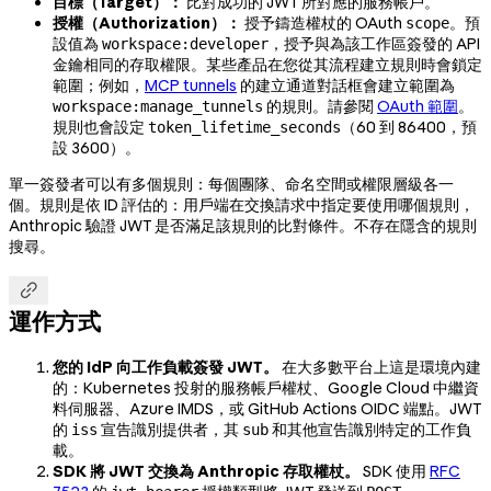
目標（Target）：
比對成功的 JWT 所對應的服務帳戶。
授權（Authorization）：
授予鑄造權杖的 OAuth
。預
scope
設值為
，授予與為該工作區簽發的 API
workspace:developer
金鑰相同的存取權限。某些產品在您從其流程建立規則時會鎖定
範圍；例如，
MCP tunnels
的建立通道對話框會建立範圍為
的規則。請參閱
OAuth 範圍
。
workspace:manage_tunnels
規則也會設定
（60 到 86400，預
token_lifetime_seconds
設 3600）。
單一簽發者可以有多個規則：每個團隊、命名空間或權限層級各一
個。規則是依 ID 評估的：用戶端在交換請求中指定要使用哪個規則，
Anthropic 驗證 JWT 是否滿足該規則的比對條件。不存在隱含的規則
搜尋。

運作方式
您的 IdP 向工作負載簽發 JWT。
在大多數平台上這是環境內建
的：Kubernetes 投射的服務帳戶權杖、Google Cloud 中繼資
料伺服器、Azure IMDS，或 GitHub Actions OIDC 端點。JWT
的
宣告識別提供者，其
和其他宣告識別特定的工作負
iss
sub
載。
SDK 將 JWT 交換為 Anthropic 存取權杖。
SDK 使用
RFC