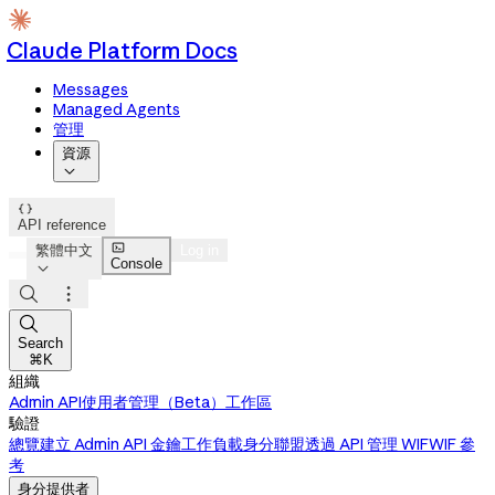
Claude Platform Docs
Messages
Managed Agents
管理
資源


API reference

繁體中文
Log in
Console




Search
⌘K
組織
Admin API
使用者管理（Beta）
工作區
驗證
總覽
建立 Admin API 金鑰
工作負載身分聯盟
透過 API 管理 WIF
WIF 參
考
身分提供者