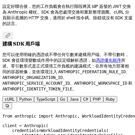
設定好聯合後，您的工作負載會在執行階段將其 IdP 簽發的 JWT 交換
為 Anthropic 權杖。SDK 會為您處理交換和重新整理迴圈。cURL 分
頁顯示底層的 HTTP 交換，適用於 shell 指令碼、除錯或沒有 SDK 支援
的語言。

建構 SDK 用戶端
您可以使用明確的憑證或不帶任何引數來建構用戶端。不帶引數時，
SDK 會從環境變數或作用中的設定檔解析憑證，如
憑證優先順序
所
述。零引數形式是正式環境工作負載的建議模式：在所有地方部署相
同的容器映像，並依環境注入
、
ANTHROPIC_FEDERATION_RULE_ID
、
ANTHROPIC_ORGANIZATION_ID
、
和
ANTHROPIC_SERVICE_ACCOUNT_ID
ANTHROPIC_WORKSPACE_ID
。
ANTHROPIC_IDENTITY_TOKEN_FILE
cURL
Python
TypeScript
Go
Java
C#
PHP
Ruby

from
 anthropic 
import
 Anthropic, WorkloadIdentityCreden
client 
=
 Anthropic(
    credentials
=
WorkloadIdentityCredentials(