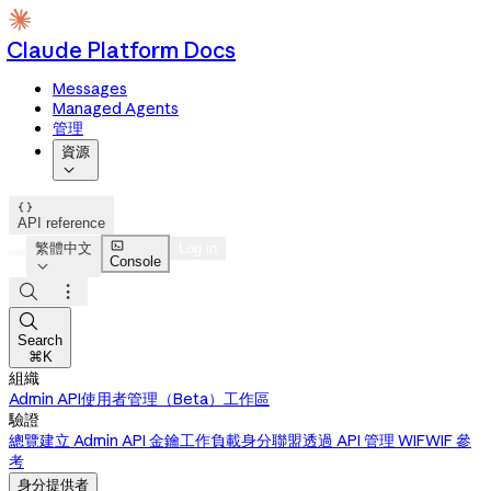
Claude Platform Docs
Messages
Managed Agents
管理
資源


API reference

繁體中文
Log in
Console




Search
⌘K
組織
Admin API
使用者管理（Beta）
工作區
驗證
總覽
建立 Admin API 金鑰
工作負載身分聯盟
透過 API 管理 WIF
WIF 參
考
身分提供者