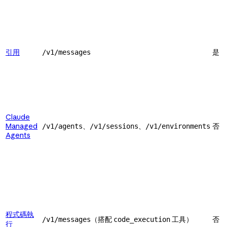
引用
是
/v1/messages
Claude
Managed
、
、
否
/v1/agents
/v1/sessions
/v1/environments
Agents
程式碼執
（搭配
工具）
否
/v1/messages
code_execution
行