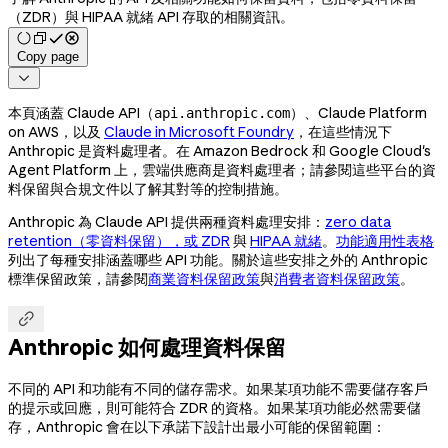
（ZDR）與 HIPAA 就緒 API 存取的相關資訊。
Copy page

本頁涵蓋 Claude API（
）、Claude Platform
api.anthropic.com
on AWS，以及
Claude in Microsoft Foundry
，在這些情況下
Anthropic 是資料處理者。在 Amazon Bedrock 和 Google Cloud's
Agent Platform 上，雲端供應商是資料處理者；請參閱這些平台的資
料保留與合規文件以了解其對等的控制措施。
Anthropic 為 Claude API 提供兩種資料處理安排：
zero data
retention（零資料保留），或 ZDR
與
HIPAA 就緒
。
功能適用性表格
列出了每種安排涵蓋哪些 API 功能。關於這些安排之外的 Anthropic
標準保留政策，請參閱
商業資料保留政策
與
消費者資料保留政策
。

Anthropic 如何處理資料保留
不同的 API 和功能有不同的儲存需求。如果某項功能不需要儲存客戶
的提示或回應，則可能符合 ZDR 的資格。如果某項功能必然需要儲
存，Anthropic 會在以下承諾下設計出最小可能的保留範圍：