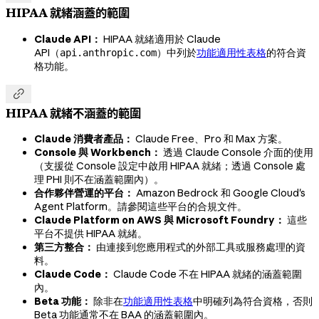
HIPAA 就緒涵蓋的範圍
Claude API：
HIPAA 就緒適用於 Claude
API（
）中列於
功能適用性表格
的符合資
api.anthropic.com
格功能。

HIPAA 就緒不涵蓋的範圍
Claude 消費者產品：
Claude Free、Pro 和 Max 方案。
Console 與 Workbench：
透過 Claude Console 介面的使用
（支援從 Console 設定中啟用 HIPAA 就緒；透過 Console 處
理 PHI 則不在涵蓋範圍內）。
合作夥伴營運的平台：
Amazon Bedrock 和 Google Cloud's
Agent Platform。請參閱這些平台的合規文件。
Claude Platform on AWS 與 Microsoft Foundry：
這些
平台不提供 HIPAA 就緒。
第三方整合：
由連接到您應用程式的外部工具或服務處理的資
料。
Claude Code：
Claude Code 不在 HIPAA 就緒的涵蓋範圍
內。
Beta 功能：
除非在
功能適用性表格
中明確列為符合資格，否則
Beta 功能通常不在 BAA 的涵蓋範圍內。