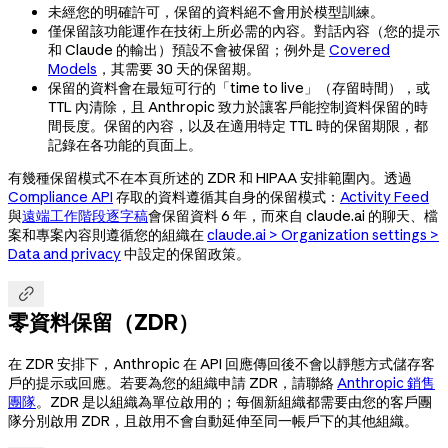
未經您的明確許可，保留的資料絕不會用於模型訓練。
僅保留該功能運作在技術上所必需的內容。對話內容（您的提示
和 Claude 的輸出）預設不會被保留；例外是
Covered
Models
，其需要 30 天的保留期。
保留的資料會在最短可行的「time to live」（存留時間），或
TTL 內清除，且 Anthropic 致力於讓客戶能控制資料保留的時
間長度。保留的內容，以及在適用特定 TTL 時的保留期限，都
記錄在各功能的頁面上。
有幾種保留模式不在本頁所述的 ZDR 和 HIPAA 安排範圍內。透過
Compliance API
存取的資料遵循其自身的保留模式：
Activity Feed
與
遠端工作階段逐字稿
會保留資料 6 年，而來自 claude.ai 的聊天、檔
案和專案內容則遵循您的組織在
claude.ai > Organization settings >
Data and privacy
中設定的保留政策。

零資料保留（ZDR）
在 ZDR 安排下，Anthropic 在 API 回應傳回後不會以靜態方式儲存客
戶的提示或回應。若要為您的組織申請 ZDR，請聯絡
Anthropic 銷售
團隊
。ZDR 是以組織為單位啟用的；每個新組織都需要由您的客戶團
隊分別啟用 ZDR，且啟用不會自動延伸至同一帳戶下的其他組織。