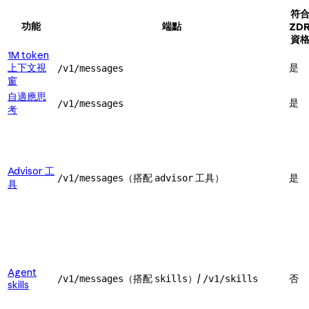
符
功能
端點
ZD
資
1M token
上下文視
是
/v1/messages
窗
自適應思
是
/v1/messages
考
Advisor 工
（搭配
工具）
是
/v1/messages
advisor
具
Agent
（搭配
）/
否
/v1/messages
skills
/v1/skills
skills