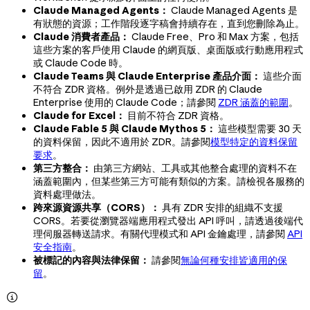
Claude Managed Agents：
Claude Managed Agents 是
有狀態的資源；工作階段逐字稿會持續存在，直到您刪除為止。
Claude 消費者產品：
Claude Free、Pro 和 Max 方案，包括
這些方案的客戶使用 Claude 的網頁版、桌面版或行動應用程式
或 Claude Code 時。
Claude Teams 與 Claude Enterprise 產品介面：
這些介面
不符合 ZDR 資格。例外是透過已啟用 ZDR 的 Claude
Enterprise 使用的 Claude Code；請參閱
ZDR 涵蓋的範圍
。
Claude for Excel：
目前不符合 ZDR 資格。
Claude Fable 5 與 Claude Mythos 5：
這些模型需要 30 天
的資料保留，因此不適用於 ZDR。請參閱
模型特定的資料保留
要求
。
第三方整合：
由第三方網站、工具或其他整合處理的資料不在
涵蓋範圍內，但某些第三方可能有類似的方案。請檢視各服務的
資料處理做法。
跨來源資源共享（CORS）：
具有 ZDR 安排的組織不支援
CORS。若要從瀏覽器端應用程式發出 API 呼叫，請透過後端代
理伺服器轉送請求。有關代理模式和 API 金鑰處理，請參閱
API
安全指南
。
被標記的內容與法律保留：
請參閱
無論何種安排皆適用的保
留
。
