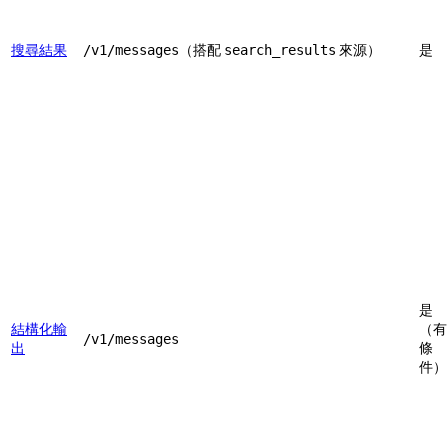
搜尋結果
（搭配
來源）
是
/v1/messages
search_results
是
結構化輸
（有
/v1/messages
出
條
件）