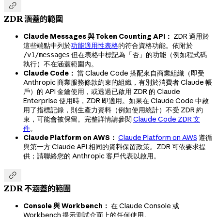

ZDR 涵蓋的範圍
Claude Messages 與 Token Counting API：
ZDR 適用於
這些端點中列於
功能適用性表格
的符合資格功能。依附於
但在表格中標記為「否」的功能（例如程式碼
/v1/messages
執行）不在涵蓋範圍內。
Claude Code：
當 Claude Code 搭配來自商業組織（即受
Anthropic 商業服務條款約束的組織，有別於消費者 Claude 帳
戶）的 API 金鑰使用，或透過已啟用 ZDR 的 Claude
Enterprise 使用時，ZDR 即適用。如果在 Claude Code 中啟
用了指標記錄，則生產力資料（例如使用統計）不受 ZDR 約
束，可能會被保留。完整詳情請參閱
Claude Code ZDR 文
件
。
Claude Platform on AWS：
Claude Platform on AWS
遵循
與第一方 Claude API 相同的資料保留政策。ZDR 可依要求提
供；請聯絡您的 Anthropic 客戶代表以啟用。

ZDR 不涵蓋的範圍
Console 與 Workbench：
在 Claude Console 或
Workbench 提示測試介面上的任何使用。