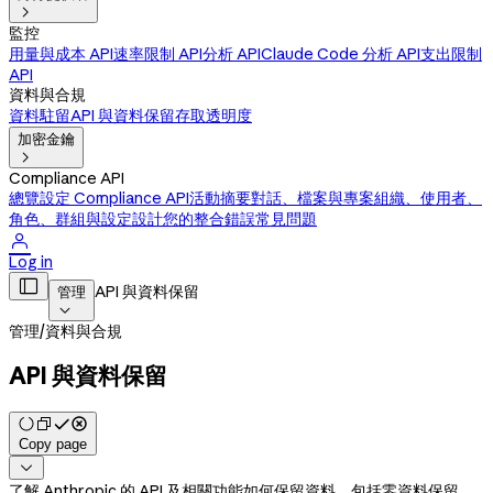

監控
用量與成本 API
速率限制 API
分析 API
Claude Code 分析 API
支出限制
API
資料與合規
資料駐留
API 與資料保留
存取透明度
加密金鑰

Compliance API
總覽
設定 Compliance API
活動摘要
對話、檔案與專案
組織、使用者、
角色、群組與設定
設計您的整合
錯誤
常見問題

Log in

API 與資料保留
管理

管理
/
資料與合規
API 與資料保留
Copy page

了解 Anthropic 的 API 及相關功能如何保留資料，包括零資料保留