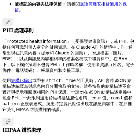
被標記的內容與法律保留：
請參閱
無論何種安排皆適用的保
留
。

PHI 處理準則
「Protected health information」（受保護健康資訊），或 PHI，包
括任何可識別個人身分的健康資訊。在 Claude API 的情境中，PHI 通
常出現在訊息內容（提示和 Claude 的回應）、附加檔案（圖片、
PDF），以及與訊息內容相關聯的檔案名稱或中繼資料中。在 BAA
下，以下欄位預期不包含 PHI：工作區名稱、使用者資訊（姓名、電子
郵件、電話號碼）、帳單資料和支援工單。
使用
結構化輸出
或帶有
的工具時，API 會將 JSON 結
strict: true
構描述編譯為與訊息內容分開快取的文法。這些快取的結構描述不會
獲得與提示和回應相同的 PHI 保護。**請勿在 JSON 結構描述定義中
包含 PHI。**此限制適用於結構描述屬性名稱、
值、
值和
enum
const
正規表達式。病患特定資訊應僅出現在訊息內容中，在那裡
pattern
它受到 HIPAA 防護措施的保護。

HIPAA 錯誤處理