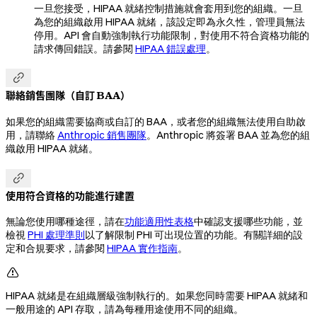
一旦您接受，HIPAA 就緒控制措施就會套用到您的組織。一旦
為您的組織啟用 HIPAA 就緒，該設定即為永久性，管理員無法
停用。API 會自動強制執行功能限制，對使用不符合資格功能的
請求傳回錯誤。請參閱
HIPAA 錯誤處理
。

聯絡銷售團隊（自訂 BAA）
如果您的組織需要協商或自訂的 BAA，或者您的組織無法使用自助啟
用，請聯絡
Anthropic 銷售團隊
。Anthropic 將簽署 BAA 並為您的組
織啟用 HIPAA 就緒。

使用符合資格的功能進行建置
無論您使用哪種途徑，請在
功能適用性表格
中確認支援哪些功能，並
檢視
PHI 處理準則
以了解限制 PHI 可出現位置的功能。有關詳細的設
定和合規要求，請參閱
HIPAA 實作指南
。

HIPAA 就緒是在組織層級強制執行的。如果您同時需要 HIPAA 就緒和
一般用途的 API 存取，請為每種用途使用不同的組織。