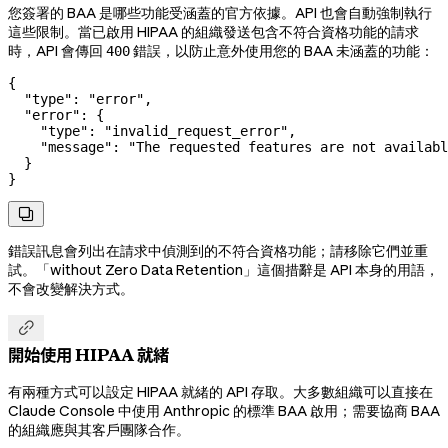
您簽署的 BAA 是哪些功能受涵蓋的官方依據。API 也會自動強制執行
這些限制。當已啟用 HIPAA 的組織發送包含不符合資格功能的請求
時，API 會傳回
錯誤，以防止意外使用您的 BAA 未涵蓋的功能：
400
{
  "type"
: 
"error"
,
  "error"
: {
    "type"
: 
"invalid_request_error"
,
    "message"
: 
"The requested features are not availabl
  }
}

錯誤訊息會列出在請求中偵測到的不符合資格功能；請移除它們並重
試。「without Zero Data Retention」這個措辭是 API 本身的用語，
不會改變解決方式。

開始使用 HIPAA 就緒
有兩種方式可以設定 HIPAA 就緒的 API 存取。大多數組織可以直接在
Claude Console 中使用 Anthropic 的標準 BAA 啟用；需要協商 BAA
的組織應與其客戶團隊合作。