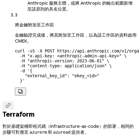
Anthropic 服務主體，或將 Anthropic 的輸出範圍新增
至該原則的具名位置。
3
將金鑰附加至工作區
金鑰驗證完成後，將其附加至工作區，以為該工作區的資料啟用
CMEK。
curl
 -sS
 -X
 POST
 https://api.anthropic.com/v1/orga
  -H
 "x-api-key: <anthropic-admin-api-key>"
 \
  -H
 "anthropic-version: 2023-06-01"
 \
  -H
 "content-type: application/json"
 \
  -d
 '{
    "external_key_id": "ekey_<id>"
  }'


Terraform
對於基礎架構即程式碼（infrastructure-as-code）的部署，相同的
步驟可對應至
和
提供者。
azurerm
azuread