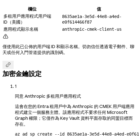
欄位
值
多租用戶應用程式用戶端
8635ae1a-3e5d-44e8-a4ed-
ID（美國）
e0f614466f87
應用程式顯示名稱
anthropic-cmek-client-us

僅使用此已公佈的用戶端 ID 和顯示名稱。切勿信任透過電子郵件、聊
天或任何入門管道提供的識別碼。

加密金鑰設定
1
同意 Anthropic 多租用戶應用程式
這會在您的 Entra 租用戶中為 Anthropic 的 CMEK 用戶端應用
程式建立一個服務主體。該應用程式不要求任何 Microsoft
Graph 權限；它僅作為 Key Vault 資料平面存取的同盟目標而
存在。
az
 ad
 sp
 create
 --id
 8635ae1a-3e5d-44e8-a4ed-e0f61