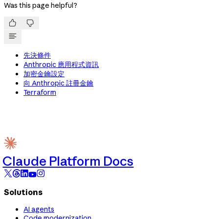
Was this page helpful?


先決條件
Anthropic 應用程式資訊
加密金鑰設定
向 Anthropic 註冊金鑰
Terraform
Claude Platform Docs
Solutions
AI agents
Code modernization