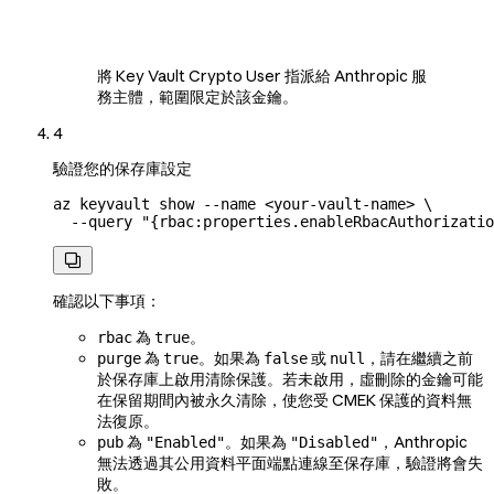
將 Key Vault Crypto User 指派給 Anthropic 服
務主體，範圍限定於該金鑰。
4
驗證您的保存庫設定
az
 keyvault
 show
 --name
 <
your-vault-nam
e
>
 \
  --query
 "{rbac:properties.enableRbacAuthorizatio

確認以下事項：
為
。
rbac
true
為
。如果為
或
，請在繼續之前
purge
true
false
null
於保存庫上啟用清除保護。若未啟用，虛刪除的金鑰可能
在保留期間內被永久清除，使您受 CMEK 保護的資料無
法復原。
為
。如果為
，Anthropic
pub
"Enabled"
"Disabled"
無法透過其公用資料平面端點連線至保存庫，驗證將會失
敗。