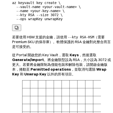
az
 keyvault
 key
 create
 \
  --vault-name
 <
your-vault-nam
e
>
 \
  --name
 <
your-key-nam
e
>
 \
  --kty
 RSA
 --size
 3072
 \
  --ops
 wrapKey
 unwrapKey

若要使用 HSM 支援的金鑰，請使用
（需要
--kty RSA-HSM
Premium SKU 的保存庫）。軟體保護的 RSA 金鑰對此整合而言
是可接受的。
從 Portal 開啟您的 Key Vault，選取
Keys
，然後選取
Generate/Import
。將金鑰類型設為 RSA，大小設為 3072 或
更大。若要將金鑰限制為僅能包裝和解除包裝，請開啟金鑰版
本，捲動至
Permitted operations
，並取消勾選除
Wrap
Key
和
Unwrap Key
以外的所有項目。