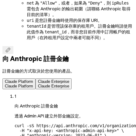
為
，或者，如果為
，則
net
"Allow"
"Deny"
ipRules
需包含 Anthropic 的輸出範圍（請聯絡 Anthropic 取得
目前的清單）。
是您註冊金鑰時使用的保存庫 URI。
uri
是管理該保存庫的租用戶。註冊金鑰時請使用
tenantId
此值作為
，而非您目前作用中訂用帳戶的租
tenant_id
用戶（在跨租用戶設定中兩者可能不同）。

向 Anthropic 註冊金鑰
註冊金鑰的方式取決於您使用的產品。
Claude Platform
Claude Enterprise
Claude Platform
Claude Enterprise
1
向 Anthropic 註冊金鑰
透過 Admin API 建立外部金鑰設定。
curl
 -sS
 https://api.anthropic.com/v1/organization
  -H
 "x-api-key: <anthropic-admin-api-key>"
 \
  -H
 "anthropic-version: 2023-06-01"
 \