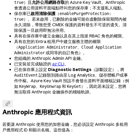
）且
允許公用網路存取
的 Azure Key Vault。Anthropic
true
會透過公用資料平面端點呼叫您的保存庫；不支援私人端點。
保存庫已
啟用清除保護
（
enablePurgeProtection:
）。若未啟用，已刪除的金鑰可能在虛刪除保留期間內被
true
永久清除，導致您受 CMEK 保護的資料發生不可逆的遺失。清
除保護一旦啟用即無法停用。
具有在保存庫中建立金鑰以及在其上指派 RBAC 角色的權限。
具有在您的 Entra 租用戶中建立服務主體的權限
（
、
Application Administrator
Cloud Application
或同等的自訂角色）。
Administrator
您組織的 Anthropic Admin API 金鑰。
已安裝並完成驗證的
CLI
。
az
已在保存庫上設定
Diagnostic Settings
（診斷設定），將
記錄類別路由至 Log Analytics、儲存體帳戶或事
AuditEvent
件中樞。Azure Key Vault 預設不會發出資料平面稽核記錄（例
如
、
和
），因此若未設定，您將
KeyWrap
KeyUnwrap
KeyGet
無法取得 Anthropic 金鑰操作的稽核軌跡。

Anthropic 應用程式資訊
若要讓 Anthropic 使用您的加密金鑰，您必須設定 Anthropic 多租用
戶應用程式 ID 和顯示名稱。這些值為：