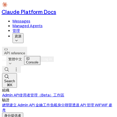
Claude Platform Docs
Messages
Managed Agents
管理
資源


API reference

繁體中文
Log in
Console




Search
⌘K
組織
Admin API
使用者管理（Beta）
工作區
驗證
總覽
建立 Admin API 金鑰
工作負載身分聯盟
透過 API 管理 WIF
WIF 參
考
身分提供者