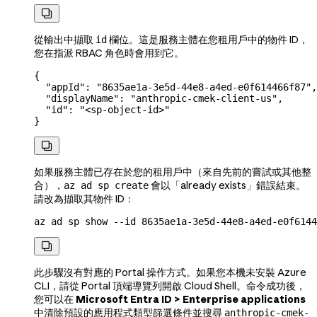

從輸出中擷取
欄位。這是服務主體在您租用戶中的物件 ID，
id
您在指派 RBAC 角色時會用到它。
{
  "appId"
: 
"8635ae1a-3e5d-44e8-a4ed-e0f614466f87"
,
  "displayName"
: 
"anthropic-cmek-client-us"
,
  "id"
: 
"<sp-object-id>"
}

如果服務主體已存在於您的租用戶中（來自先前的嘗試或其他整
合），
會以「already exists」錯誤結束。
az ad sp create
請改為擷取其物件 ID：
az
 ad
 sp
 show
 --id
 8635ae1a-3e5d-44e8-a4ed-e0f6144

此步驟沒有對應的 Portal 操作方式。如果您本機未安裝 Azure
CLI，請從 Portal 頂端導覽列開啟 Cloud Shell。命令成功後，
您可以在
Microsoft Entra ID > Enterprise applications
中清除預設的應用程式類型篩選條件並搜尋
anthropic-cmek-