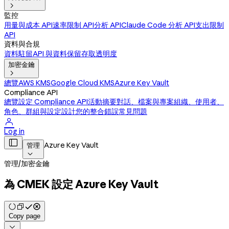

監控
用量與成本 API
速率限制 API
分析 API
Claude Code 分析 API
支出限制
API
資料與合規
資料駐留
API 與資料保留
存取透明度
加密金鑰

總覽
AWS KMS
Google Cloud KMS
Azure Key Vault
Compliance API
總覽
設定 Compliance API
活動摘要
對話、檔案與專案
組織、使用者、
角色、群組與設定
設計您的整合
錯誤
常見問題

Log in

Azure Key Vault
管理

管理
/
加密金鑰
為 CMEK 設定 Azure Key Vault
Copy page
