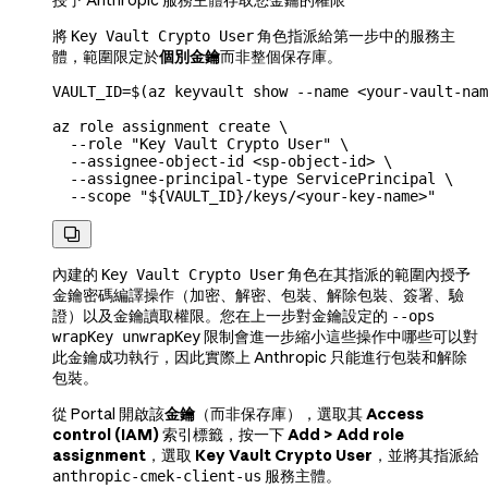
授予 Anthropic 服務主體存取您金鑰的權限
將
角色指派給第一步中的服務主
Key Vault Crypto User
體，範圍限定於
個別金鑰
而非整個保存庫。
VAULT_ID
=
$(
az
 keyvault
 show
 --name
 <
your-vault-nam
az
 role
 assignment
 create
 \
  --role
 "Key Vault Crypto User"
 \
  --assignee-object-id
 <
sp-object-i
d
>
 \
  --assignee-principal-type
 ServicePrincipal
 \
  --scope
 "${
VAULT_ID
}/keys/<your-key-name>"

內建的
角色在其指派的範圍內授予
Key Vault Crypto User
金鑰密碼編譯操作（加密、解密、包裝、解除包裝、簽署、驗
證）以及金鑰讀取權限。您在上一步對金鑰設定的
--ops
限制會進一步縮小這些操作中哪些可以對
wrapKey unwrapKey
此金鑰成功執行，因此實際上 Anthropic 只能進行包裝和解除
包裝。
從 Portal 開啟該
金鑰
（而非保存庫），選取其
Access
control (IAM)
索引標籤，按一下
Add > Add role
assignment
，選取
Key Vault Crypto User
，並將其指派給
服務主體。
anthropic-cmek-client-us