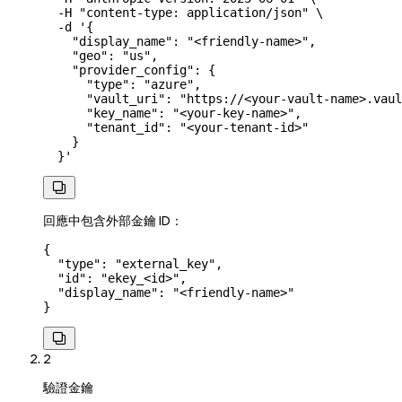
  -H
 "content-type: application/json"
 \
  -d
 '{
    "display_name": "<friendly-name>",
    "geo": "us",
    "provider_config": {
      "type": "azure",
      "vault_uri": "https://<your-vault-name>.vaul
      "key_name": "<your-key-name>",
      "tenant_id": "<your-tenant-id>"
    }
  }'

回應中包含外部金鑰 ID：
{
  "type"
: 
"external_key"
,
  "id"
: 
"ekey_<id>"
,
  "display_name"
: 
"<friendly-name>"
}

2
驗證金鑰