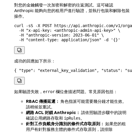
對您的金鑰觸發一次加密和解密的往返測試。這可確認
Anthropic 能夠向您的租用戶進行驗證，並執行包裝和解除包裝
操作。
curl
 -sS
 -X
 POST
 https://api.anthropic.com/v1/orga
  -H
 "x-api-key: <anthropic-admin-api-key>"
 \
  -H
 "anthropic-version: 2023-06-01"
 \
  -H
 "content-type: application/json"
 -d
 '{}'

成功的回應如下所示：
{ 
"type"
: 
"external_key_validation"
, 
"status"
: 
"su

如果驗證失敗，
欄位會描述問題。常見原因包括：
error
RBAC 傳播延遲：
角色指派可能需要幾分鐘才能生效。
請稍候並重試。
網路 ACL 封鎖 Anthropic：
請依照驗證步驟中的說明
確認公用網路存取和
。
ipRules
針對工作負載身分識別的條件式存取原則：
如果您的租
用戶有針對服務主體的條件式存取原則，請排除