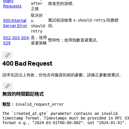
Many
推進您的游標。
after
Requests
之後
取決於
重試前請檢查
回應標
500 Internal
x-should-retry
x-
Server Error
頭。
should-
retry
是，使用
502, 503, 504,
暫時性；使用指數退避重試。
529
退避策略

400 Bad Request
請求在語法上有效，但包含伺服器拒絕的參數。請修正參數後重試。

無效的時間戳記格式
類型：
invalid_request_error
The `created_at.gte` parameter contains an invalid 
timestamp format. Timestamps must be provided in RFC 33
format e.g., "2024-03-01T00:00:00Z". Got 
"2024-01-01".