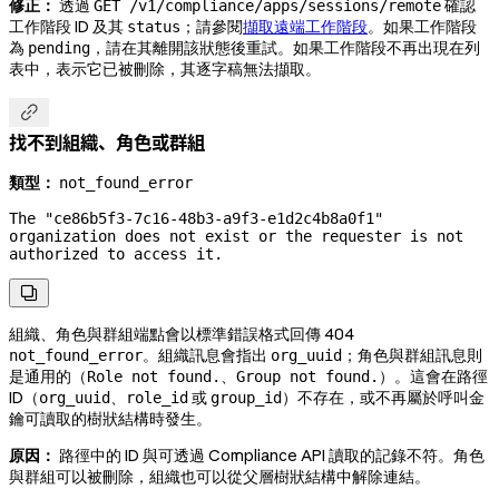
修正：
透過
確認
GET /v1/compliance/apps/sessions/remote
工作階段 ID 及其
；請參閱
擷取遠端工作階段
。如果工作階段
status
為
，請在其離開該狀態後重試。如果工作階段不再出現在列
pending
表中，表示它已被刪除，其逐字稿無法擷取。

找不到組織、角色或群組
類型：
not_found_error
The "ce86b5f3-7c16-48b3-a9f3-e1d2c4b8a0f1" 
organization does not exist or the requester is not 
authorized to access it.

組織、角色與群組端點會以標準錯誤格式回傳 404
。組織訊息會指出
；角色與群組訊息則
not_found_error
org_uuid
是通用的（
、
）。這會在路徑
Role not found.
Group not found.
ID（
、
或
）不存在，或不再屬於呼叫金
org_uuid
role_id
group_id
鑰可讀取的樹狀結構時發生。
原因：
路徑中的 ID 與可透過 Compliance API 讀取的記錄不符。角色
與群組可以被刪除，組織也可以從父層樹狀結構中解除連結。