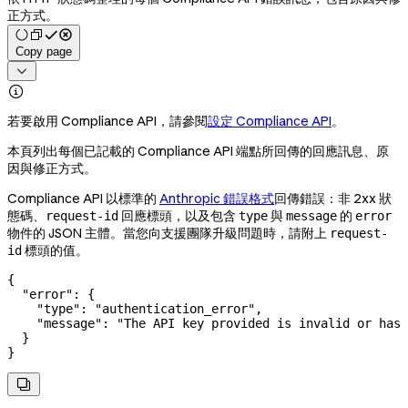
正方式。
Copy page


若要啟用 Compliance API，請參閱
設定 Compliance API
。
本頁列出每個已記載的 Compliance API 端點所回傳的回應訊息、原
因與修正方式。
Compliance API 以標準的
Anthropic 錯誤格式
回傳錯誤：非 2xx 狀
態碼、
回應標頭，以及包含
與
的
request-id
type
message
error
物件的 JSON 主體。當您向支援團隊升級問題時，請附上
request-
標頭的值。
id
{
  "error"
: {
    "type"
: 
"authentication_error"
,
    "message"
: 
"The API key provided is invalid or has 
  }
}
