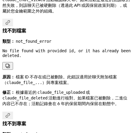
然失敗，則該聊天已被硬刪除（透過此 API 或因保留政策到期），或
屬於您金鑰範圍之外的組織。

找不到檔案
類型：
not_found_error
No file found with provided id, or it has already been 
deleted.

原因：
檔案 ID 不存在或已被刪除。此錯誤適用於聊天附加檔案
（
）與專案檔案。
claude_file_...
修正：
根據最近的
或
claude_file_uploaded
活動進行核對。如果檔案已被刪除，二進位
claude_file_deleted
內容已不存在；活動記錄會在 6 年的保留期間內保留在動態中。

找不到專案