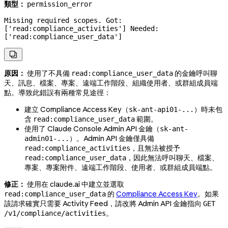
類型：
permission_error
Missing required scopes. Got: 
['read:compliance_activities'] Needed: 
['read:compliance_user_data']

原因：
使用了不具備
的金鑰呼叫聊
read:compliance_user_data
天、訊息、檔案、專案、
遠端工作階段、組織使用者、
或群組成員端
點。導致此錯誤有兩種常見途徑：
建立 Compliance Access Key（
）時未包
sk-ant-api01-...
含
範圍。
read:compliance_user_data
使用了 Claude Console Admin API 金鑰（
sk-ant-
）。Admin API 金鑰僅具備
admin01-...
，且無法被授予
read:compliance_activities
，因此無法呼叫聊天、檔案、
read:compliance_user_data
專案、專案附件、
遠端工作階段、使用者、
或群組成員端點。
修正：
使用在 claude.ai 中建立並選取
的
Compliance Access Key
。如果
read:compliance_user_data
該請求確實只需要 Activity Feed，請改將 Admin API 金鑰指向
GET
。
/v1/compliance/activities