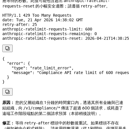
應等待的秒數。此值可能包含超出
anthropic-ratelimit-
的小幅安全邊際；請遵循
。
requests-reset
retry-after
HTTP
/
1.1
 429
 Too Many Requests
date
:
 Tue, 21 Apr 2026 14:38:02 GMT
retry-after
:
 25
anthropic-ratelimit-requests-limit
:
 600
anthropic-ratelimit-requests-remaining
:
 0
anthropic-ratelimit-requests-reset
:
 2026-04-21T14:38:25

{
  "error"
: {
    "type"
: 
"rate_limit_error"
,
    "message"
: 
"Compliance API rate limit of 600 reques
  }
}

原因：
您的父層組織在 1 分鐘的時間窗口內，透過其所有金鑰與已連
結組織，向
傳送了超過 600 個請求
，或耗盡了
/v1/compliance/*
遠端工作階段端點的第二個請求預算（本節稍後說明）
。
修正：
等待
標頭中的秒數後重試。如果標頭不存在
retry-after
（例如被中介程式移除），請改用指數退避（從 1 秒開始，倍增至最多