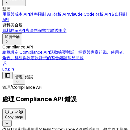

監控
用量與成本 API
速率限制 API
分析 API
Claude Code 分析 API
支出限制
API
資料與合規
資料駐留
API 與資料保留
存取透明度
加密金鑰

Compliance API
總覽
設定 Compliance API
活動摘要
對話、檔案與專案
組織、使用者、
角色、群組與設定
設計您的整合
錯誤
常見問題

Log in

錯誤
管理

管理
/
Compliance API
處理 Compliance API 錯誤
Copy page

依 HTTP 狀態碼整理的每個 Compliance API 錯誤訊息，包含原因與修