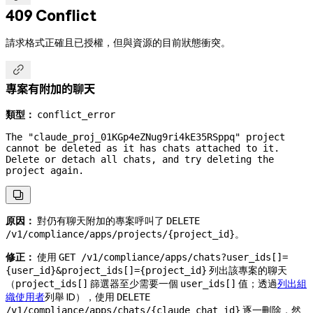
409 Conflict
請求格式正確且已授權，但與資源的目前狀態衝突。

專案有附加的聊天
類型：
conflict_error
The "claude_proj_01KGp4eZNug9ri4kE35RSppq" project 
cannot be deleted as it has chats attached to it. 
Delete or detach all chats, and try deleting the 
project again.

原因：
對仍有聊天附加的專案呼叫了
DELETE
。
/v1/compliance/apps/projects/{project_id}
修正：
使用
GET /v1/compliance/apps/chats?user_ids[]=
列出該專案的聊天
{user_id}&project_ids[]={project_id}
（
篩選器至少需要一個
值；透過
列出組
project_ids[]
user_ids[]
織使用者
列舉 ID），使用
DELETE
逐一刪除，然
/v1/compliance/apps/chats/{claude_chat_id}