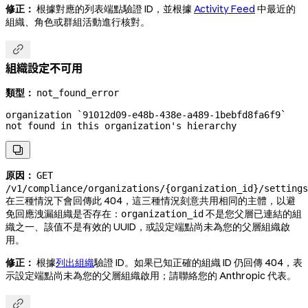
修正：
根據對應的列表端點驗證 ID，並根據
Activity Feed
中最近的
組織、角色或群組活動進行核對。

組織設定不可用
類型：
not_found_error
organization `91012d09-e48b-438e-a489-1bebfd8fa6f9` 
not found in this organization's hierarchy

原因：
GET
/v1/compliance/organizations/{organization_id}/settings
在三種情況下會回傳此 404，這三種情況刻意共用相同的主體，以避
免回應洩漏組織是否存在：
不是您父層已連結的組
organization_id
織之一、該值不是有效的 UUID，或設定端點尚未為您的父層組織啟
用。
修正：
根據
列出組織
驗證 ID。如果已知正確的組織 ID 仍回傳 404，表
示設定端點尚未為您的父層組織啟用；請聯絡您的 Anthropic 代表。
