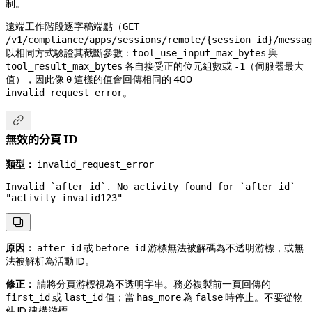
制。
遠端工作階段逐字稿端點（
GET
/v1/compliance/apps/sessions/remote/{session_id}/messag
以相同方式驗證其截斷參數：
與
tool_use_input_max_bytes
各自接受正的位元組數或
（伺服器最大
tool_result_max_bytes
-1
值），因此像
這樣的值會回傳相同的 400
0
。
invalid_request_error

無效的分頁 ID
類型：
invalid_request_error
Invalid `after_id`. No activity found for `after_id` 
"activity_invalid123"

原因：
或
游標無法被解碼為不透明游標，或無
after_id
before_id
法被解析為活動 ID。
修正：
請將分頁游標視為不透明字串。務必複製前一頁回傳的
或
值；當
為
時停止。不要從物
first_id
last_id
has_more
false
件 ID 建構游標。