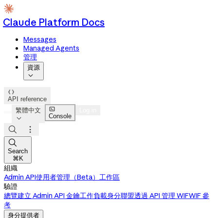
Claude Platform Docs
Messages
Managed Agents
管理
資源


API reference

繁體中文
Log in
Console




Search
⌘K
組織
Admin API
使用者管理（Beta）
工作區
驗證
總覽
建立 Admin API 金鑰
工作負載身分聯盟
透過 API 管理 WIF
WIF 參
考
身分提供者