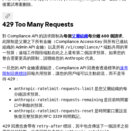
後重試專案刪除。

429 Too Many Requests
對 Compliance API 的請求限制為
每個
父層組織
每分鐘 600 個請求
。
此限制是父層之下所有金鑰（Compliance Access Key 與所有已連結
組織的 Admin API 金鑰）以及所有
端點共用的單
/v1/compliance/*
一預算；遠端工作階段端點在此之上還有第二個請求預算。如果您的
整合需要更高的限制，請聯絡您的 Anthropic 代表。
一旦您的 API 金鑰通過驗證，Compliance API 回應會透過標準的
速率
限制回應標頭
回報共用預算，讓您的用戶端可以主動節流，而不是等
待 429：
是您父層組織的每
anthropic-ratelimit-requests-limit
分鐘請求預算。
是目前時間窗
anthropic-ratelimit-requests-remaining
口中剩餘的預算。
是時間窗口重設並
anthropic-ratelimit-requests-reset
恢復完整預算的 RFC 3339 時間戳記。
429 回應也會帶有
標頭，其中包含傳送下一個請求之前
retry-after