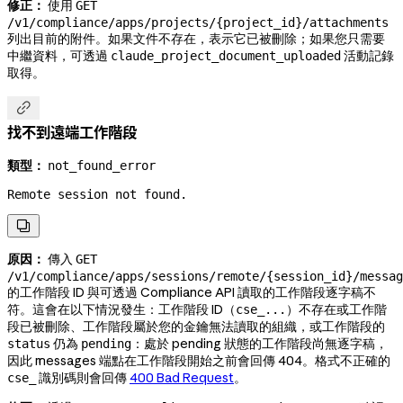
修正：
使用
GET
/v1/compliance/apps/projects/{project_id}/attachments
列出目前的附件。如果文件不存在，表示它已被刪除；如果您只需要
中繼資料，可透過
活動記錄
claude_project_document_uploaded
取得。

找不到遠端工作階段
類型：
not_found_error
Remote session not found.

原因：
傳入
GET
/v1/compliance/apps/sessions/remote/{session_id}/messag
的工作階段 ID 與可透過 Compliance API 讀取的工作階段逐字稿不
符。這會在以下情況發生：工作階段 ID（
）不存在或工作階
cse_...
段已被刪除、工作階段屬於您的金鑰無法讀取的組織，或工作階段的
仍為
：處於 pending 狀態的工作階段尚無逐字稿，
status
pending
因此 messages 端點在工作階段開始之前會回傳 404。格式不正確的
識別碼則會回傳
400 Bad Request
。
cse_