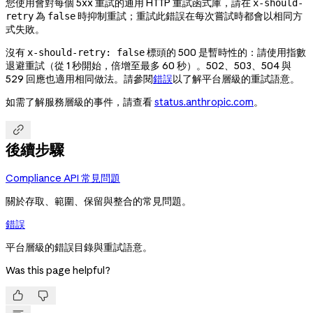
您使用會對每個 5xx 重試的通用 HTTP 重試函式庫，請在
x-should-
為
時抑制重試；重試此錯誤在每次嘗試時都會以相同方
retry
false
式失敗。
沒有
標頭的 500 是暫時性的：請使用指數
x-should-retry: false
退避重試（從 1 秒開始，倍增至最多 60 秒）。502、503、504 與
529 回應也適用相同做法。請參閱
錯誤
以了解平台層級的重試語意。
如需了解服務層級的事件，請查看
status.anthropic.com
。

後續步驟
Compliance API 常見問題
關於存取、範圍、保留與整合的常見問題。
錯誤
平台層級的錯誤目錄與重試語意。
Was this page helpful?

