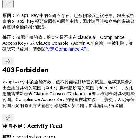

原因：
中的金鑰不存在、已被刪除或已被停用。缺失或空
x-api-key
白的
標頭會回傳相同的主體，因此請同時檢查您的密鑰儲
x-api-key
存庫與金鑰的撤銷狀態。
修正：
確認金鑰的值，檢查它是否未在 claude.ai（Compliance
Access Key）或 Claude Console（Admin API 金鑰）中被刪除，並
確認它已啟用。請參閱
設定 Compliance API
。

403 Forbidden
中的金鑰有效，但不具備端點所需的範圍。逐字訊息會列
x-api-key
出金鑰所具備的範圍（
）與端點所需的範圍（
），因此
Got:
Needed:
您無需重新檢查 Claude Console 或 claude.ai 即可確認金鑰具備哪些
範圍。Compliance Access Key 的範圍在建立後不可變更，因此每個
範圍不足的修正方式都會引導您建立新金鑰，而非編輯現有金鑰。

範圍不足：Activity Feed
類型：
permission_error