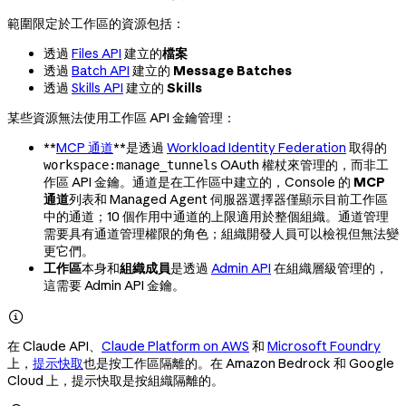
範圍限定於工作區的資源包括：
透過
Files API
建立的
檔案
透過
Batch API
建立的
Message Batches
透過
Skills API
建立的
Skills
某些資源無法使用工作區 API 金鑰管理：
**
MCP 通道
**是透過
Workload Identity Federation
取得的
OAuth 權杖來管理的，而非工
workspace:manage_tunnels
作區 API 金鑰。通道是在工作區中建立的，Console 的
MCP
通道
列表和 Managed Agent 伺服器選擇器僅顯示目前工作區
中的通道；10 個作用中通道的上限適用於整個組織。通道管理
需要具有通道管理權限的角色；組織開發人員可以檢視但無法變
更它們。
工作區
本身和
組織成員
是透過
Admin API
在組織層級管理的，
這需要 Admin API 金鑰。

在 Claude API、
Claude Platform on AWS
和
Microsoft Foundry
上，
提示快取
也是按工作區隔離的。在 Amazon Bedrock 和 Google
Cloud 上，提示快取是按組織隔離的。