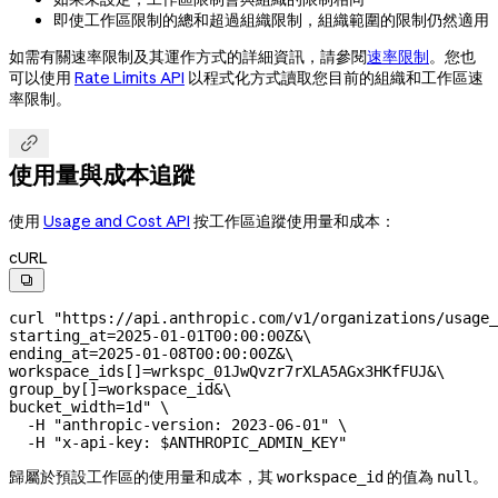
即使工作區限制的總和超過組織限制，組織範圍的限制仍然適用
如需有關速率限制及其運作方式的詳細資訊，請參閱
速率限制
。您也
可以使用
Rate Limits API
以程式化方式讀取您目前的組織和工作區速
率限制。

使用量與成本追蹤
使用
Usage and Cost API
按工作區追蹤使用量和成本：
cURL

curl
 "https://api.anthropic.com/v1/organizations/usage_
starting_at=2025-01-01T00:00:00Z&
\
ending_at=2025-01-08T00:00:00Z&
\
workspace_ids[]=wrkspc_01JwQvzr7rXLA5AGx3HKfFUJ&
\
group_by[]=workspace_id&
\
bucket_width=1d"
 \
  -H
 "anthropic-version: 2023-06-01"
 \
  -H
 "x-api-key: 
$ANTHROPIC_ADMIN_KEY
"
歸屬於預設工作區的使用量和成本，其
的值為
。
workspace_id
null