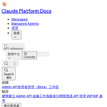
Claude Platform Docs
Messages
Managed Agents
管理
資源


API reference

繁體中文
Log in
Console




Search
⌘K
組織
Admin API
使用者管理（Beta）
工作區
驗證
總覽
建立 Admin API 金鑰
工作負載身分聯盟
透過 API 管理 WIF
WIF 參
考
身分提供者