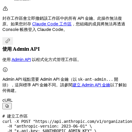

封存工作區會立即撤銷該工作區中的所有 API 金鑰。此操作無法復
原。如果您封存
Claude Code 工作區
，您組織的成員將無法再透過
Console 帳務登入 Claude Code。

使用 Admin API
使用
Admin API
以程式化方式管理工作區。

Admin API 端點需要 Admin API 金鑰（以
開
sk-ant-admin...
頭），這與標準 API 金鑰不同。請參閱
建立 Admin API 金鑰
以了解如
何佈建。
cURL

# 建立工作區
curl
 -X
 POST
 "https://api.anthropic.com/v1/organization
  -H
 "anthropic-version: 2023-06-01"
 \
  -H
 "x-api-key: 
$ANTHROPIC_ADMIN_KEY
"
 \