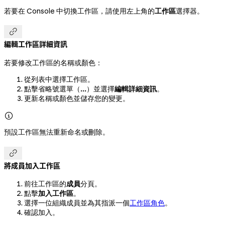
若要在 Console 中切換工作區，請使用左上角的
工作區
選擇器。

編輯工作區詳細資訊
若要修改工作區的名稱或顏色：
從列表中選擇工作區。
點擊省略號選單（
...
）並選擇
編輯詳細資訊
。
更新名稱或顏色並儲存您的變更。

預設工作區無法重新命名或刪除。

將成員加入工作區
前往工作區的
成員
分頁。
點擊
加入工作區
。
選擇一位組織成員並為其指派一個
工作區角色
。
確認加入。