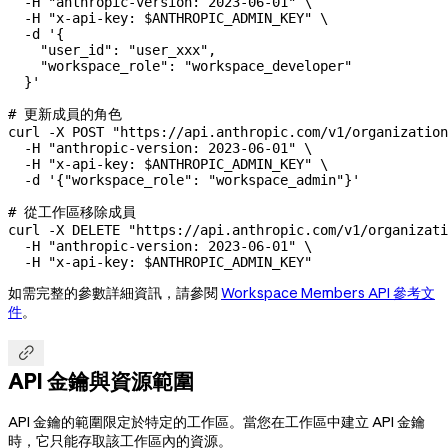
  -H
 "anthropic-version: 2023-06-01"
 \
  -H
 "x-api-key: 
$ANTHROPIC_ADMIN_KEY
"
 \
  -d
 '{
    "user_id": "user_xxx",
    "workspace_role": "workspace_developer"
  }'
# 更新成員的角色
curl
 -X
 POST
 "https://api.anthropic.com/v1/organization
  -H
 "anthropic-version: 2023-06-01"
 \
  -H
 "x-api-key: 
$ANTHROPIC_ADMIN_KEY
"
 \
  -d
 '{"workspace_role": "workspace_admin"}'
# 從工作區移除成員
curl
 -X
 DELETE
 "https://api.anthropic.com/v1/organizati
  -H
 "anthropic-version: 2023-06-01"
 \
  -H
 "x-api-key: 
$ANTHROPIC_ADMIN_KEY
"
如需完整的參數詳細資訊，請參閱
Workspace Members API 參考文
件
。

API 金鑰與資源範圍
API 金鑰的範圍限定於特定的工作區。當您在工作區中建立 API 金鑰
時，它只能存取該工作區內的資源。