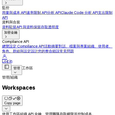

監控
用量與成本 API
速率限制 API
分析 API
Claude Code 分析 API
支出限制
API
資料與合規
資料駐留
API 與資料保留
存取透明度
加密金鑰

Compliance API
總覽
設定 Compliance API
活動摘要
對話、檔案與專案
組織、使用者、
角色、群組與設定
設計您的整合
錯誤
常見問題

Log in

工作區
管理

管理
/
組織
Workspaces
Copy page

使用工作區組織 API 金鑰、管理團隊存取權限並控制成本。