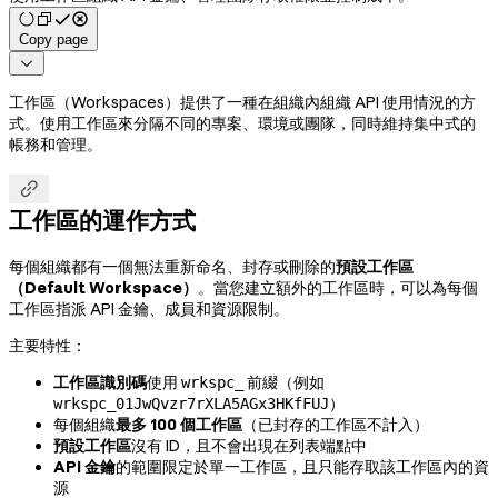
Copy page

工作區（Workspaces）提供了一種在組織內組織 API 使用情況的方
式。使用工作區來分隔不同的專案、環境或團隊，同時維持集中式的
帳務和管理。

工作區的運作方式
每個組織都有一個無法重新命名、封存或刪除的
預設工作區
（Default Workspace）
。當您建立額外的工作區時，可以為每個
工作區指派 API 金鑰、成員和資源限制。
主要特性：
工作區識別碼
使用
前綴（例如
wrkspc_
）
wrkspc_01JwQvzr7rXLA5AGx3HKfFUJ
每個組織
最多 100 個工作區
（已封存的工作區不計入）
預設工作區
沒有 ID，且不會出現在列表端點中
API 金鑰
的範圍限定於單一工作區，且只能存取該工作區內的資
源