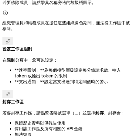
若要移除成員，請點擊其名稱旁邊的垃圾桶圖示。

組織管理員和帳務成員在擔任這些組織角色期間，無法從工作區中被
移除。

設定工作區限制
在
限制
分頁中，您可以設定：
**速率限制：**為每個模型層級設定每分鐘請求數、輸入
token 或輸出 token 的限制
**支出通知：**設定當支出達到特定閾值時的警示

封存工作區
若要封存工作區，請點擊省略號選單（
...
）並選擇
封存
。封存會：
保留歷史資料以供報告使用
停用該工作區及所有相關的 API 金鑰
無法復原