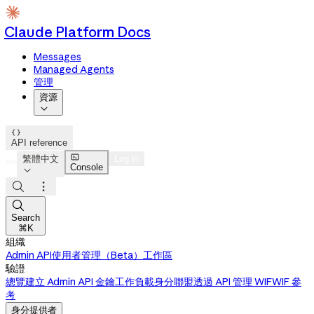
Claude Platform Docs
Messages
Managed Agents
管理
資源


API reference

繁體中文
Log in
Console




Search
⌘K
組織
Admin API
使用者管理（Beta）
工作區
驗證
總覽
建立 Admin API 金鑰
工作負載身分聯盟
透過 API 管理 WIF
WIF 參
考
身分提供者