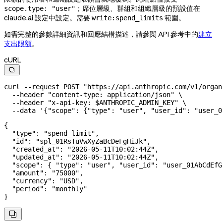
；席位層級、群組和組織層級的預設值在
scope.type: "user"
claude.ai 設定中設定。需要
範圍。
write:spend_limits
如需完整的參數詳細資訊和回應結構描述，請參閱 API 參考中的
建立
支出限額
。
cURL

curl
 --request
 POST
 "https://api.anthropic.com/v1/organ
  --header
 "content-type: application/json"
 \
  --header
 "x-api-key: 
$ANTHROPIC_ADMIN_KEY
"
 \
  --data
 '{"scope": {"type": "user", "user_id": "user_
{
  "type"
: 
"spend_limit"
,
  "id"
: 
"spl_01RsTuVwXyZaBcDeFgHiJk"
,
  "created_at"
: 
"2026-05-11T10:02:44Z"
,
  "updated_at"
: 
"2026-05-11T10:02:44Z"
,
  "scope"
: { 
"type"
: 
"user"
, 
"user_id"
: 
"user_01AbCdEfG
  "amount"
: 
"75000"
,
  "currency"
: 
"USD"
,
  "period"
: 
"monthly"
}
