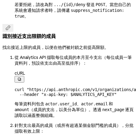
若要拒絕，請改為對
發送
。當您自己的
.../{id}/deny
POST
系統會通知請求者時，請傳遞
suppress_notification:
。
true

識別接近支出限額的成員
找出接近上限的成員，以便在他們被封鎖之前提高限額。
從 Analytics API 擷取每位成員的本月至今支出（每位成員一筆
資料列，預設依支出由高至低排序）：
cURL

curl
 "https://api.anthropic.com/v1/organizations/a
  --header
 "x-api-key: 
$ANALYTICS_API_KEY
"
每筆資料列包含
、
和
actor.user_id
actor.email
（成員的支出，以美分為單位）。透過
逐頁
amount
next_page
讀取以涵蓋整個組織。
針對支出最高的成員（或所有超過某個金額門檻的成員），分批
擷取有效上限：