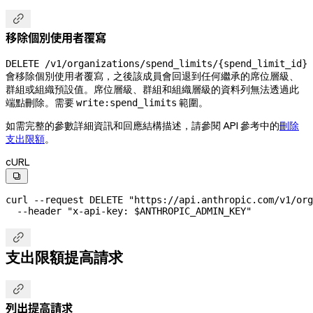

移除個別使用者覆寫
DELETE /v1/organizations/spend_limits/{spend_limit_id}
會移除個別使用者覆寫，之後該成員會回退到任何繼承的席位層級、
群組或組織預設值。席位層級、群組和組織層級的資料列無法透過此
端點刪除。需要
範圍。
write:spend_limits
如需完整的參數詳細資訊和回應結構描述，請參閱 API 參考中的
刪除
支出限額
。
cURL

curl
 --request
 DELETE
 "https://api.anthropic.com/v1/org
  --header
 "x-api-key: 
$ANTHROPIC_ADMIN_KEY
"

支出限額提高請求

列出提高請求