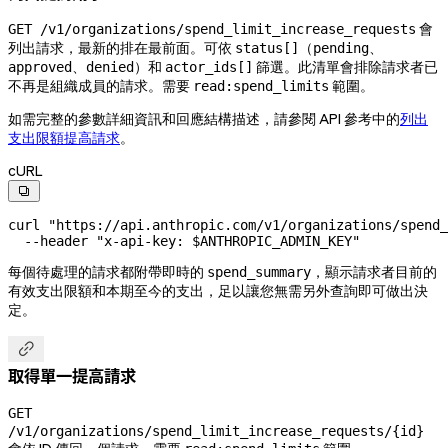
會
GET /v1/organizations/spend_limit_increase_requests
列出請求，最新的排在最前面。可依
（
、
status[]
pending
、
）和
篩選。此清單會排除請求者已
approved
denied
actor_ids[]
不再是組織成員的請求。需要
範圍。
read:spend_limits
如需完整的參數詳細資訊和回應結構描述，請參閱 API 參考中的
列出
支出限額提高請求
。
cURL

curl
 "https://api.anthropic.com/v1/organizations/spend_
  --header
 "x-api-key: 
$ANTHROPIC_ADMIN_KEY
"
每個待處理的請求都附帶即時的
，顯示請求者目前的
spend_summary
有效支出限額和本期至今的支出，足以讓您無需另外查詢即可做出決
定。

取得單一提高請求
GET
/v1/organizations/spend_limit_increase_requests/{id}