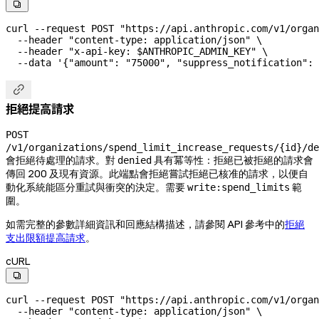

curl
 --request
 POST
 "https://api.anthropic.com/v1/organ
  --header
 "content-type: application/json"
 \
  --header
 "x-api-key: 
$ANTHROPIC_ADMIN_KEY
"
 \
  --data
 '{"amount": "75000", "suppress_notification": 

拒絕提高請求
POST
/v1/organizations/spend_limit_increase_requests/{id}/de
會拒絕待處理的請求。對
具有冪等性：拒絕已被拒絕的請求會
denied
傳回 200 及現有資源。此端點會拒絕嘗試拒絕已核准的請求，以便自
動化系統能區分重試與衝突的決定。需要
範
write:spend_limits
圍。
如需完整的參數詳細資訊和回應結構描述，請參閱 API 參考中的
拒絕
支出限額提高請求
。
cURL

curl
 --request
 POST
 "https://api.anthropic.com/v1/organ
  --header
 "content-type: application/json"
 \