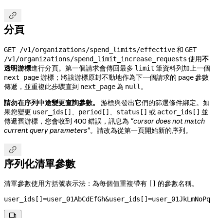

分頁
和
GET /v1/organizations/spend_limits/effective
GET
使用
不
/v1/organizations/spend_limit_increase_requests
透明游標
進行分頁。第一個請求會傳回最多
筆資料列加上一個
limit
游標；將該游標原封不動地作為下一個請求的
參數
next_page
page
傳遞，並重複此步驟直到
為
。
next_page
null
請勿在序列中途變更查詢參數。
游標與發出它們的篩選條件綁定。如
果您變更
、
、
或
並
user_ids[]
period[]
status[]
actor_ids[]
傳遞舊游標，您會收到 400 錯誤，訊息為
"cursor does not match
current query parameters"
。請改為從第一頁開始新的序列。

序列化清單參數
清單參數使用方括號表示法：為每個值重複帶有
的參數名稱。
[]
user_ids[]=user_01AbCdEfGh&user_ids[]=user_01JkLmNoPq
