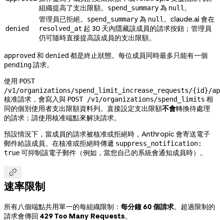
組織提高了支出限額。
為
。
spend_summary
null
管理員已拒絕。
為
。claude.ai 會在
spend_summary
null
起 30 天內隱藏該成員的請求按鈕；管理員
denied
resolved_at
仍可隨時直接提高該成員的支出限額。
和
都是終止狀態。每位成員同時最多只能有一個
approved
denied
請求。
pending
使用
POST
/v1/organizations/spend_limit_increase_requests/{id}/ap
核准請求，會寫入與
相
POST /v1/organizations/spend_limits
同的個別使用者支出限額資料列。直接設定支出限額
不會
轉換待處理
的請求；請使用核准端點來解決請求。
預設情況下，當成員的請求被核准或拒絕時，Anthropic 會寄送電子
郵件給該成員。在核准或拒絕時傳遞
suppress_notification:
可抑制該電子郵件（例如，當您自己的系統會通知成員時）。
true

速率限制
所有八個端點共用單一的每組織限制：
每分鐘 60 個請求
。超過限制的
請求會傳回
429 Too Many Requests
。