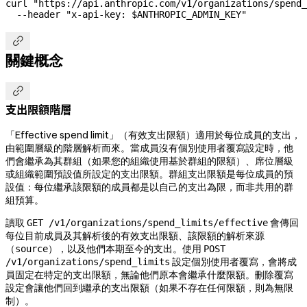
curl
 "https://api.anthropic.com/v1/organizations/spend_
  --header
 "x-api-key: 
$ANTHROPIC_ADMIN_KEY
"

關鍵概念

支出限額階層
「Effective spend limit」（有效支出限額）適用於每位成員的支出，
由範圍層級的階層解析而來。當成員沒有個別使用者覆寫設定時，他
們會繼承為其群組（如果您的組織使用基於群組的限額）、席位層級
或組織範圍預設值所設定的支出限額。群組支出限額是每位成員的預
設值：每位繼承該限額的成員都是以自己的支出為限，而非共用的群
組預算。
讀取
會傳回
GET /v1/organizations/spend_limits/effective
每位目前成員及其解析後的有效支出限額、該限額的解析來源
（
），以及他們本期至今的支出。使用
source
POST
設定個別使用者覆寫，會將成
/v1/organizations/spend_limits
員固定在特定的支出限額，無論他們原本會繼承什麼限額。刪除覆寫
設定會讓他們回到繼承的支出限額（如果不存在任何限額，則為無限
制）。