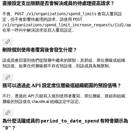
直接設定支出限額是否會解決成員的待處理提高請求？
不會。
會寫入覆寫設
POST /v1/organizations/spend_limits
定，但不會影響待處理的請求。請使用
POST
/v1/organizations/spend_limit_increase_requests/{id}/ap
在單一呼叫中解決請求並寫入覆寫設定。

刪除個別使用者覆寫後會發生什麼？
該成員會回退到他們從階層中繼承的限額：其群組、席位層級或組織
預設值。如果任何層級都不存在預設值，則該成員為無限制。

我可以透過此 API 設定席位層級或組織範圍的預設值嗎？
不行。透過此 API 只能寫入個別使用者覆寫。席位層級、群組和組織
層級的預設值在 claude.ai 組織設定中設定。

為什麼活躍成員的
有時會顯示為
period_to_date_spend
？
"0"