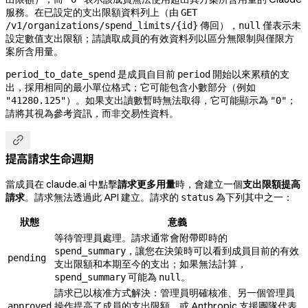
服務。在已設定的支出限額資料列上（由
GET
傳回），
僅表示未
/v1/organizations/spend_limits/{id}
null
設定數值支出限額；請讀取成員的有效資料列以區分無限制與僅限方
案所含用量。
是成員自目前
開始以來累積的支
period_to_date_spend
period
出，採用相同的最小單位格式；它可能包含小數部分（例如
）。如果支出讀數暫時無法取得，它可能顯示為
；
"41280.125"
"0"
請將其視為參考資訊，而非交易性資料。

提高請求生命週期
當成員在 claude.ai 中點擊
請求更多用量
時，會建立一個
支出限額提高
請求
。請求無法透過此 API 建立。請求的
為下列其中之一：
status
狀態
意義
等待管理員處理。請求通常會附帶即時的
，讓您在決策時可以看到成員目前的有效
spend_summary
pending
支出限額和本期至今的支出；如果無法計算，
可能為
。
spend_summary
null
請求已以核准方式解決：管理員明確核准、另一個管理員
操作提高了成員的支出限額，或 Anthropic 支援團隊代表
approved