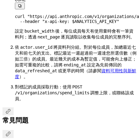

curl
 "https://api.anthropic.com/v1/organizations/a
  --header
 "x-api-key: 
$ANALYTICS_API_KEY
"
設定
後，每位成員每天有使用量時會有一筆資
bucket_width
料列；透過
逐頁讀取以收集每位成員的完整序列。
next_page
依
將資料列分組。對於每位成員，加總最近七
actor.user_id
天和前七天的支出。標記最近一週超過前一週達您所選倍數（例
如三倍）的成員。最近幾天的成本為暫定值，可能會向上修正；
如需可重複的比較，請將
設定為先前傳回的
ending_at
或更早的時間（請參閱
資料可用性與新鮮
data_refreshed_at
度
）。
對標記的成員採取行動：使用
POST
調整上限，或聯絡該成
/v1/organizations/spend_limits
員。

常見問題
