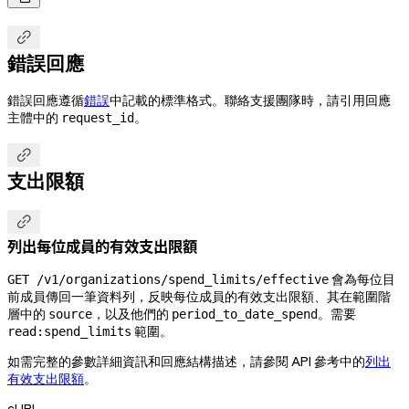

錯誤回應
錯誤回應遵循
錯誤
中記載的標準格式。聯絡支援團隊時，請引用回應
主體中的
。
request_id

支出限額

列出每位成員的有效支出限額
會為每位目
GET /v1/organizations/spend_limits/effective
前成員傳回一筆資料列，反映每位成員的有效支出限額、其在範圍階
層中的
，以及他們的
。需要
source
period_to_date_spend
範圍。
read:spend_limits
如需完整的參數詳細資訊和回應結構描述，請參閱 API 參考中的
列出
有效支出限額
。