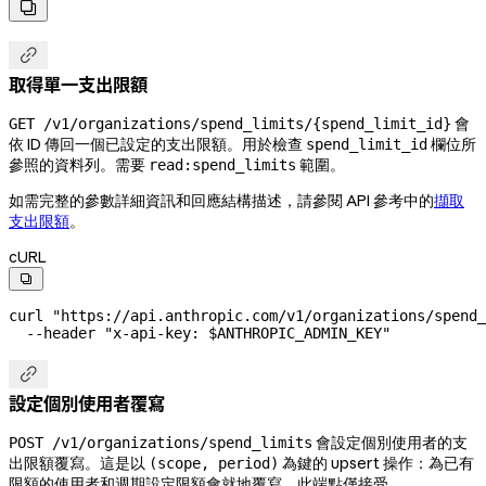


取得單一支出限額
會
GET /v1/organizations/spend_limits/{spend_limit_id}
依 ID 傳回一個已設定的支出限額。用於檢查
欄位所
spend_limit_id
參照的資料列。需要
範圍。
read:spend_limits
如需完整的參數詳細資訊和回應結構描述，請參閱 API 參考中的
擷取
支出限額
。
cURL

curl
 "https://api.anthropic.com/v1/organizations/spend_
  --header
 "x-api-key: 
$ANTHROPIC_ADMIN_KEY
"

設定個別使用者覆寫
會設定個別使用者的支
POST /v1/organizations/spend_limits
出限額覆寫。這是以
為鍵的 upsert 操作：為已有
(scope, period)
限額的使用者和週期設定限額會就地覆寫。此端點僅接受