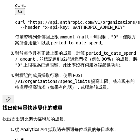
cURL

curl
 "https://api.anthropic.com/v1/organizations/s
  --header
 "x-api-key: 
$ANTHROPIC_ADMIN_KEY
"
每筆資料列會傳回上限
（
= 無限制，
= 僅限方
amount
null
"0"
案所含用量）以及
。
period_to_date_spend
對於每位具有正數上限的成員，計算
period_to_date_spend
，並標記達到或超過您門檻（例如 80%）的成員。將
/ amount
上限視為已達限額。此比率沒有伺服器端篩選功能。
"0"
對標記的成員採取行動：使用
POST
提高上限、核准現有的
/v1/organizations/spend_limits
待處理提高請求（如果有的話），或聯絡該成員。

找出使用量快速變化的成員
找出支出週比週大幅增加的成員。
從 Analytics API 擷取過去兩週每位成員的每日成本：
cURL