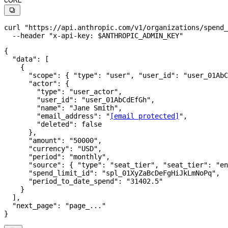
cURL

curl
 "https://api.anthropic.com/v1/organizations/spend_
  --header
 "x-api-key: 
$ANTHROPIC_ADMIN_KEY
"
{
  "data"
: [
    {
      "scope"
: { 
"type"
: 
"user"
, 
"user_id"
: 
"user_01AbC
      "actor"
: {
        "type"
: 
"user_actor"
,
        "user_id"
: 
"user_01AbCdEfGh"
,
        "name"
: 
"Jane Smith"
,
        "email_address"
: 
"
[email protected]
"
,
        "deleted"
: 
false
      },
      "amount"
: 
"50000"
,
      "currency"
: 
"USD"
,
      "period"
: 
"monthly"
,
      "source"
: { 
"type"
: 
"seat_tier"
, 
"seat_tier"
: 
"en
      "spend_limit_id"
: 
"spl_01XyZaBcDeFgHiJkLmNoPq"
,
      "period_to_date_spend"
: 
"31402.5"
    }
  ],
  "next_page"
: 
"page_..."
}