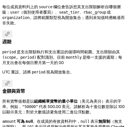
每位成員資料列上的
欄位會告訴您其支出限額解析自哪個層
source
級：
（個別使用者覆寫）、
、
或
user
seat_tier
rbac_group
。請將範圍類型視為開放集合；遇到未知值時應略過而
organization
非失敗。

週期
是支出限額執行和支出重設的循環時間範圍。支出限額由其
period
配對識別。目前
是唯一支援的週期；每
(scope, period)
monthly
月支出會在每個日曆月第一天的 00
UTC 重設。請將
視為開放集合。
period

金額與貨幣
所有貨幣值都是以
組織帳單貨幣的最小單位
（美元為美分）表示的字
串。例如，
代表 500.00 美元。請解析為十進位數並除以 100
"50000"
以顯示美元；對於大數值請避免使用二進位浮點數。
可為 null
。在成員的有效資料列中，
表示
無限制
（無支
amount
null
出限額），而
表示該成員無法使用超出其方案所含用量的 Claude
"0"