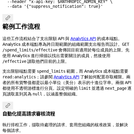
  --header
 "x-api-key: 
$ANTHROPIC_ADMIN_KEY
"
 \
  --data
 '{"suppress_notification": true}'

範例工作流程
這些工作流程結合了支出限額 API 與
Analytics API
的成本端點。
Analytics 成本端點專為跨日期範圍的組織範圍支出報告而設計。
GET
會傳回目前適用於每位成員的上限。先
/spend_limits/effective
使用 Analytics 進行掃描以找出需要關注的成員，然後使用
讀取他們目前的上限。
/effective
支出限額端點需要
範圍，而 Analytics 成本端點需要
spend_limits
；請參閱
Analytics API
了解如何配置存取權限。兩
read:analytics
者的所有貨幣值都是以最小單位（美分）表示的十進位字串。兩個 API
都使用不透明游標進行分頁。設定明確的
並透過
逐
limit
next_page
頁讀取直到其為
，以涵蓋整個組織。
null

自動化提高請求審核流程
執行排程工作，擷取待處理的請求、套用您組織的核准政策，並解決
每個請求。