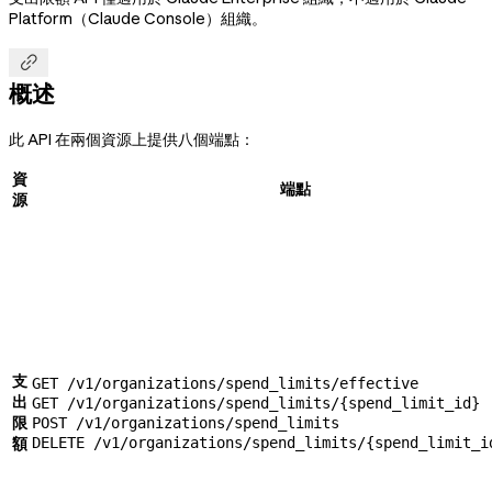
Platform（Claude Console）組織。

概述
此 API 在兩個資源上提供八個端點：
資
端點
源
支
GET /v1/organizations/spend_limits/effective
出
GET /v1/organizations/spend_limits/{spend_limit_id}
限
POST /v1/organizations/spend_limits
額
DELETE /v1/organizations/spend_limits/{spend_limit_i