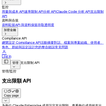

監控
用量與成本 API
速率限制 API
分析 API
Claude Code 分析 API
支出限制
API
資料與合規
資料駐留
API 與資料保留
存取透明度
加密金鑰

Compliance API
總覽
設定 Compliance API
活動摘要
對話、檔案與專案
組織、使用者、
角色、群組與設定
設計您的整合
錯誤
常見問題

Log in

支出限制 API
管理

管理
/
監控
支出限額 API
Copy page

為每位 Claude Enterprise 成員設定支出限額、查看每位成員的支出