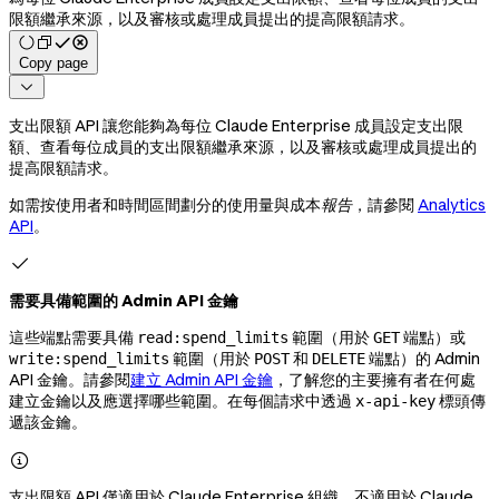
限額繼承來源，以及審核或處理成員提出的提高限額請求。
Copy page

支出限額 API 讓您能夠為每位 Claude Enterprise 成員設定支出限
額、查看每位成員的支出限額繼承來源，以及審核或處理成員提出的
提高限額請求。
如需按使用者和時間區間劃分的使用量與成本
報告
，請參閱
Analytics
API
。

需要具備範圍的 Admin API 金鑰
這些端點需要具備
範圍（用於
端點）或
read:spend_limits
GET
範圍（用於
和
端點）的 Admin
write:spend_limits
POST
DELETE
API 金鑰。請參閱
建立 Admin API 金鑰
，了解您的主要擁有者在何處
建立金鑰以及應選擇哪些範圍。在每個請求中透過
標頭傳
x-api-key
遞該金鑰。

支出限額 API 僅適用於 Claude Enterprise 組織，不適用於 Claude