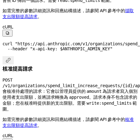
會依 ID 傳回一個請求。需要
範圍。
read:spend_limits
如需完整的參數詳細資訊和回應結構描述，請參閱 API 參考中的
擷取
支出限額提高請求
。
cURL

curl
 "https://api.anthropic.com/v1/organizations/spend_
  --header
 "x-api-key: 
$ANTHROPIC_ADMIN_KEY
"

核准提高請求
POST
/v1/organizations/spend_limit_increase_requests/{id}/ap
會核准待處理的請求：它會以管理員提供的
為請求者寫入個別
amount
使用者支出限額，並將請求轉換為
。請求本身不包含請求的
approved
金額；您在核准時提供新的支出限額。需要
範
write:spend_limits
圍。
如需完整的參數詳細資訊和回應結構描述，請參閱 API 參考中的
核准
支出限額提高請求
。
cURL