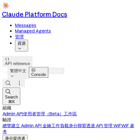
Claude Platform Docs
Messages
Managed Agents
管理
資源


API reference

繁體中文
Log in
Console




Search
⌘K
組織
Admin API
使用者管理（Beta）
工作區
驗證
總覽
建立 Admin API 金鑰
工作負載身分聯盟
透過 API 管理 WIF
WIF 參
考
身分提供者