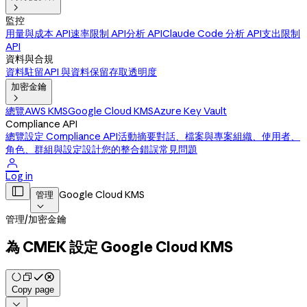

監控
用量與成本 API
速率限制 API
分析 API
Claude Code 分析 API
支出限制
API
資料與合規
資料駐留
API 與資料保留
存取透明度
加密金鑰

總覽
AWS KMS
Google Cloud KMS
Azure Key Vault
Compliance API
總覽
設定 Compliance API
活動摘要
對話、檔案與專案
組織、使用者、
角色、群組與設定
設計您的整合
錯誤
常見問題

Log in

Google Cloud KMS
管理

管理
/
加密金鑰
為 CMEK 設定 Google Cloud KMS
Copy page
