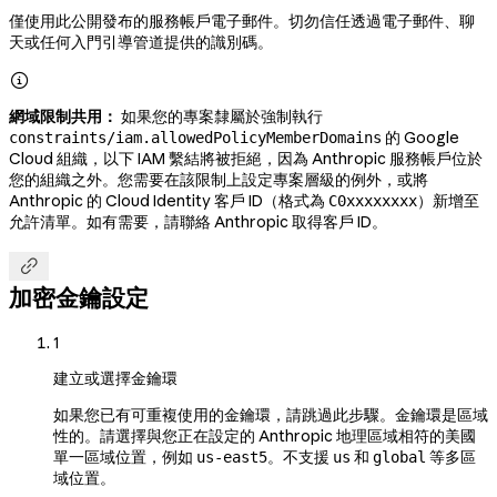
僅使用此公開發布的服務帳戶電子郵件。切勿信任透過電子郵件、聊
天或任何入門引導管道提供的識別碼。

網域限制共用：
如果您的專案隸屬於強制執行
的 Google
constraints/iam.allowedPolicyMemberDomains
Cloud 組織，以下 IAM 繫結將被拒絕，因為 Anthropic 服務帳戶位於
您的組織之外。您需要在該限制上設定專案層級的例外，或將
Anthropic 的 Cloud Identity 客戶 ID（格式為
）新增至
C0xxxxxxxx
允許清單。如有需要，請聯絡 Anthropic 取得客戶 ID。

加密金鑰設定
1
建立或選擇金鑰環
如果您已有可重複使用的金鑰環，請跳過此步驟。金鑰環是區域
性的。請選擇與您正在設定的 Anthropic 地理區域相符的美國
單一區域位置，例如
。不支援
和
等多區
us-east5
us
global
域位置。