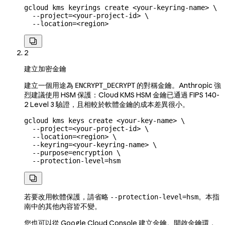
gcloud
 kms
 keyrings
 create
 <
your-keyring-nam
e
>
 \
  --project=
<
your-project-id
>
 \
  --location=
<
region
>

2
建立加密金鑰
建立一個用途為
的對稱金鑰。Anthropic 強
ENCRYPT_DECRYPT
烈建議使用 HSM 保護：Cloud KMS HSM 金鑰已通過 FIPS 140-
2 Level 3 驗證，且相較於軟體金鑰的成本差異很小。
gcloud
 kms
 keys
 create
 <
your-key-nam
e
>
 \
  --project=
<
your-project-id
>
 \
  --location=
<
region
>
 \
  --keyring=
<
your-keyring-name
>
 \
  --purpose=encryption
 \
  --protection-level=hsm

若要改用軟體保護，請省略
。本指
--protection-level=hsm
南中的其他內容皆不變。
您也可以從 Google Cloud Console 建立金鑰。開啟金鑰環，