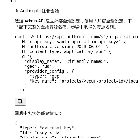
1
向 Anthropic 註冊金鑰
透過 Admin API 建立外部金鑰設定，使用「加密金鑰設定」下
「記下完整的金鑰資源名稱」步驟中取得的資源名稱。
curl
 -sS
 https://api.anthropic.com/v1/organization
  -H
 "x-api-key: <anthropic-admin-api-key>"
 \
  -H
 "anthropic-version: 2023-06-01"
 \
  -H
 "content-type: application/json"
 \
  -d
 '{
    "display_name": "<friendly-name>",
    "geo": "us",
    "provider_config": {
      "type": "gcp",
      "key_name": "projects/<your-project-id>/loca
    }
  }'

回應中包含外部金鑰 ID：
{
  "type"
: 
"external_key"
,
  "id"
: 
"ekey_<id>"
,
  "display_name"
: 
"<friendly-name>"