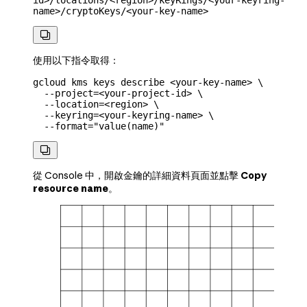
id>/locations/<region>/keyRings/<your-keyring-
name>/cryptoKeys/<your-key-name>

使用以下指令取得：
gcloud
 kms
 keys
 describe
 <
your-key-nam
e
>
 \
  --project=
<
your-project-id
>
 \
  --location=
<
region
>
 \
  --keyring=
<
your-keyring-name
>
 \
  --format=
"value(name)"

從 Console 中，開啟金鑰的詳細資料頁面並點擊
Copy
resource name
。