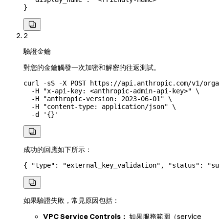
}

2
驗證金鑰
對您的金鑰觸發一次加密和解密的往返測試。
curl
 -sS
 -X
 POST
 https://api.anthropic.com/v1/orga
  -H
 "x-api-key: <anthropic-admin-api-key>"
 \
  -H
 "anthropic-version: 2023-06-01"
 \
  -H
 "content-type: application/json"
 \
  -d
 '{}'

成功的回應如下所示：
{ 
"type"
: 
"external_key_validation"
, 
"status"
: 
"su

如果驗證失敗，常見原因包括：
VPC Service Controls：
如果服務範圍（service