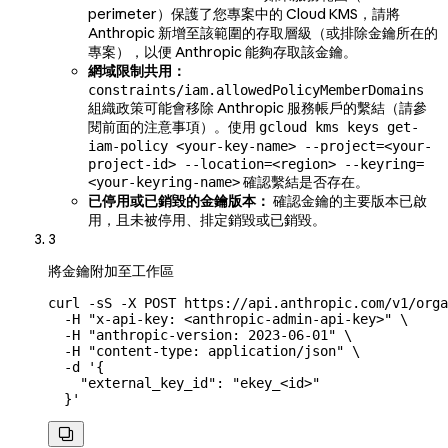
perimeter）保護了您專案中的 Cloud KMS，請將
Anthropic 新增至該範圍的存取層級（或排除金鑰所在的
專案），以便 Anthropic 能夠存取該金鑰。
網域限制共用：
constraints/iam.allowedPolicyMemberDomains
組織政策可能會移除 Anthropic 服務帳戶的繫結（請參
閱前面的注意事項）。使用
gcloud kms keys get-
iam-policy <your-key-name> --project=<your-
project-id> --location=<region> --keyring=
確認繫結是否存在。
<your-keyring-name>
已停用或已銷毀的金鑰版本：
確認金鑰的主要版本已啟
用，且未被停用、排定銷毀或已銷毀。
3
將金鑰附加至工作區
curl
 -sS
 -X
 POST
 https://api.anthropic.com/v1/orga
  -H
 "x-api-key: <anthropic-admin-api-key>"
 \
  -H
 "anthropic-version: 2023-06-01"
 \
  -H
 "content-type: application/json"
 \
  -d
 '{
    "external_key_id": "ekey_<id>"
  }'
