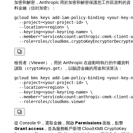
加密和解密，Anthropic 用於加密和解密保護您工作區資料的資
料金鑰（信封加密）：
gcloud
 kms
 keys
 add-iam-policy-binding
 <
your-key-n
  --project=
<
your-project-id
>
 \
  --location=
<
region
>
 \
  --keyring=
<
your-keyring-name
>
 \
  --member=
"serviceAccount:anthropic-cmek-client-u
  --role=roles/cloudkms.cryptoKeyEncrypterDecrypte

檢視者（Viewer），用於 Anthropic 在啟動時執行的中繼資料
讀取（
），以驗證金鑰的用途和演算法：
cryptoKeys.get
gcloud
 kms
 keys
 add-iam-policy-binding
 <
your-key-n
  --project=
<
your-project-id
>
 \
  --location=
<
region
>
 \
  --keyring=
<
your-keyring-name
>
 \
  --member=
"serviceAccount:anthropic-cmek-client-u
  --role=roles/cloudkms.viewer

從 Console 中，選取金鑰，開啟
Permissions
面板，點擊
Grant access
，並為服務帳戶新增 Cloud KMS CryptoKey