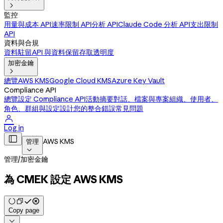

監控
用量與成本 API
速率限制 API
分析 API
Claude Code 分析 API
支出限制
API
資料與合規
資料駐留
API 與資料保留
存取透明度
加密金鑰

總覽
AWS KMS
Google Cloud KMS
Azure Key Vault
Compliance API
總覽
設定 Compliance API
活動摘要
對話、檔案與專案
組織、使用者、
角色、群組與設定
設計您的整合
錯誤
常見問題

Log in

AWS KMS
管理

管理
/
加密金鑰
為 CMEK 設定 AWS KMS
Copy page
