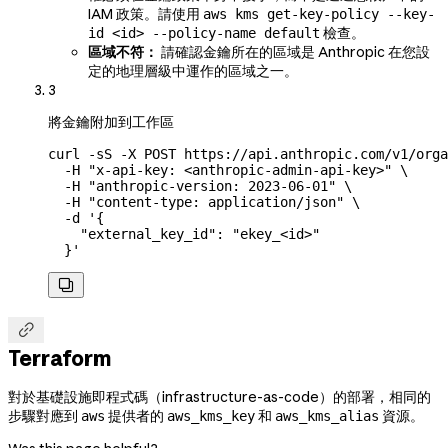
IAM 政策。請使用
aws kms get-key-policy --key-
檢查。
id <id> --policy-name default
區域不符：
請確認金鑰所在的區域是 Anthropic 在您設
定的地理層級中運作的區域之一。
3
將金鑰附加到工作區
curl
 -sS
 -X
 POST
 https://api.anthropic.com/v1/orga
  -H
 "x-api-key: <anthropic-admin-api-key>"
 \
  -H
 "anthropic-version: 2023-06-01"
 \
  -H
 "content-type: application/json"
 \
  -d
 '{
    "external_key_id": "ekey_<id>"
  }'


Terraform
對於基礎設施即程式碼（infrastructure-as-code）的部署，相同的
步驟對應到
提供者的
和
資源。
aws
aws_kms_key
aws_kms_alias