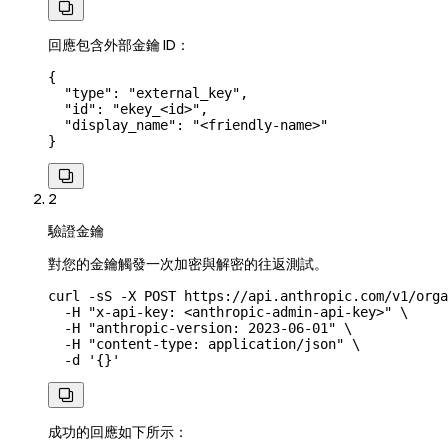

回應包含外部金鑰 ID：
{
  "type"
: 
"external_key"
,
  "id"
: 
"ekey_<id>"
,
  "display_name"
: 
"<friendly-name>"
}

2
驗證金鑰
對您的金鑰觸發一次加密與解密的往返測試。
curl
 -sS
 -X
 POST
 https://api.anthropic.com/v1/orga
  -H
 "x-api-key: <anthropic-admin-api-key>"
 \
  -H
 "anthropic-version: 2023-06-01"
 \
  -H
 "content-type: application/json"
 \
  -d
 '{}'

成功的回應如下所示：