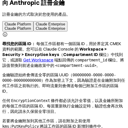
向 Anthropic 註冊金鑰
註冊金鑰的方式取決於您使用的產品。
Claude Platform
Claude Enterprise
Claude Platform
Claude Enterprise

尋找您的區隔 ID：
每個工作區都有一個區隔 ID，用於界定其 CMEK
資料的範圍。您可以在 Claude Console 的
Workspace >
Security > Encryption keys
（
Compartment ID
欄位）中找到
它，或讀取
Get Workspace
端點回傳的
欄位。將
compartment_id
該值替換到前述金鑰政策中的
。
<compartment-uuid>
金鑰驗證始終會傳送全零的區隔 UUID（
00000000-0000-0000-
）作為加密上下文，因為驗證是在金鑰附加到任
0000-000000000000
何工作區之前執行的。即時流量則會傳送每個已附加工作區的區隔
ID。
任何
條件都必須允許全零值，以及金鑰所附加
EncryptionContext
的每個工作區的區隔 ID。每當重新執行金鑰設定時，驗證也會再次執
行，因此請永久保留全零項目。
若要將金鑰附加到其他工作區，請在附加之前使用
將該工作區的區隔 ID 新增到條件中。
kms:PutKeyPolicy