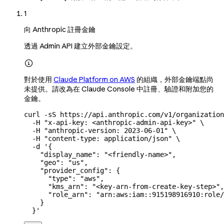
1
向 Anthropic 註冊金鑰
透過 Admin API 建立外部金鑰設定。

對於使用
Claude Platform on AWS
的組織，外部金鑰端點尚
未提供。請改為在 Claude Console 中註冊、驗證和附加您的
金鑰。
curl
 -sS
 https://api.anthropic.com/v1/organization
  -H
 "x-api-key: <anthropic-admin-api-key>"
 \
  -H
 "anthropic-version: 2023-06-01"
 \
  -H
 "content-type: application/json"
 \
  -d
 '{
    "display_name": "<friendly-name>",
    "geo": "us",
    "provider_config": {
      "type": "aws",
      "kms_arn": "<key-arn-from-create-key-step>",
      "role_arn": "arn:aws:iam::915198916910:role/
    }
  }'