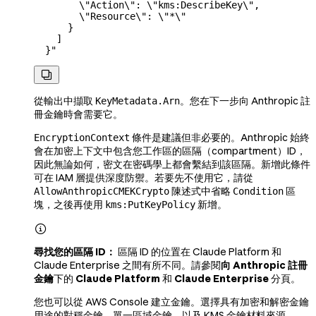
        \"
Action
\"
: 
\"
kms:DescribeKey
\"
,
        \"
Resource
\"
: 
\"
*
\"
      }
    ]
  }"

從輸出中擷取
。您在下一步向 Anthropic 註
KeyMetadata.Arn
冊金鑰時會需要它。
條件是建議但非必要的。Anthropic 始終
EncryptionContext
會在加密上下文中包含您工作區的區隔（compartment）ID，
因此無論如何，密文在密碼學上都會繫結到該區隔。新增此條件
可在 IAM 層提供深度防禦。若要先不使用它，請從
陳述式中省略
區
AllowAnthropicCMEKCrypto
Condition
塊，之後再使用
新增。
kms:PutKeyPolicy

尋找您的區隔 ID：
區隔 ID 的位置在 Claude Platform 和
Claude Enterprise 之間有所不同。請參閱
向 Anthropic 註冊
金鑰
下的
Claude Platform
和
Claude Enterprise
分頁。
您也可以從 AWS Console 建立金鑰。選擇具有加密和解密金鑰
用途的對稱金鑰、單一區域金鑰，以及 KMS 金鑰材料來源。