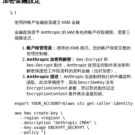
加密金鑰設定
1
使用跨帳戶金鑰政策建立 KMS 金鑰
金鑰政策授予 Anthropic 的 IAM 角色跨帳戶存取權限。需要三
個陳述式：
帳戶根管理員：
標準的 KMS 模式。您的帳戶保留完整的
管理控制權。
Anthropic 加密與解密：
和
kms:Encrypt
動作，Anthropic 使用這些動作來加密和
kms:Decrypt
解密保護您工作區資料的資料金鑰（信封加密）。
Anthropic 描述：
Anthropic 在啟動時執行的中繼資料
讀取。此項單獨授予，因為
沒有
DescribeKey
參數，所以對此動作設定
EncryptionContext
條件將永遠被拒絕。
EncryptionContext
export
 YOUR_ACCOUNT
=
$(
aws
 sts
 get-caller-identity
 
aws
 kms
 create-key
 \
  --region
 <
regio
n
>
 \
  --description
 "Anthropic CMEK"
 \
  --key-usage
 ENCRYPT_DECRYPT
 \
  --policy
 "{