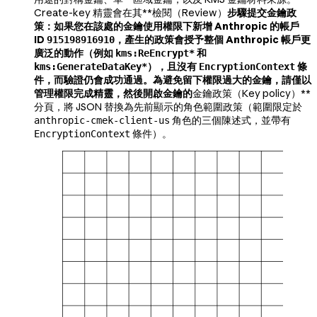
Create-key 精靈會在其**檢閱（Review）
步驟提交金鑰政
策：如果您在該處的金鑰使用權限下新增 Anthropic 的帳戶
ID
，產生的政策會授予整個 Anthropic 帳戶更
915198916910
廣泛的動作（例如
和
kms:ReEncrypt*
），且沒有
條
kms:GenerateDataKey*
EncryptionContext
件，而驗證仍會成功通過。為避免留下權限過大的金鑰，請僅以
管理權限完成精靈，然後開啟金鑰的
金鑰政策（Key policy）**
分頁，將 JSON 替換為先前顯示的角色範圍政策（範圍限定於
角色的三個陳述式，並帶有
anthropic-cmek-client-us
條件）。
EncryptionContext