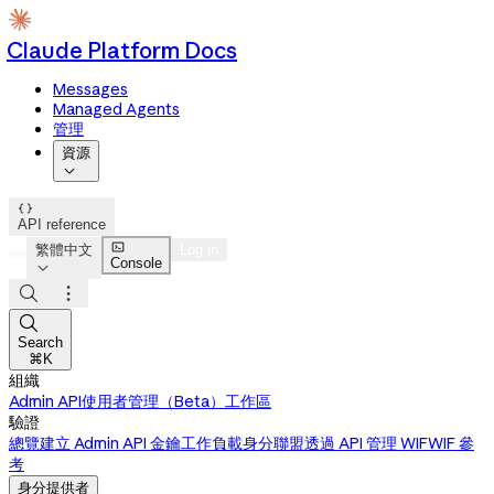
Claude Platform Docs
Messages
Managed Agents
管理
資源


API reference

繁體中文
Log in
Console




Search
⌘K
組織
Admin API
使用者管理（Beta）
工作區
驗證
總覽
建立 Admin API 金鑰
工作負載身分聯盟
透過 API 管理 WIF
WIF 參
考
身分提供者