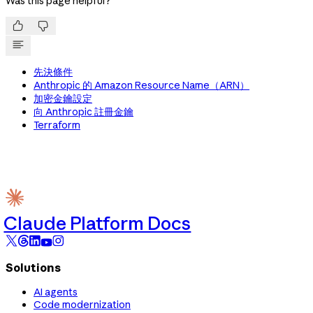
Was this page helpful?


先決條件
Anthropic 的 Amazon Resource Name（ARN）
加密金鑰設定
向 Anthropic 註冊金鑰
Terraform
Claude Platform Docs
Solutions
AI agents
Code modernization