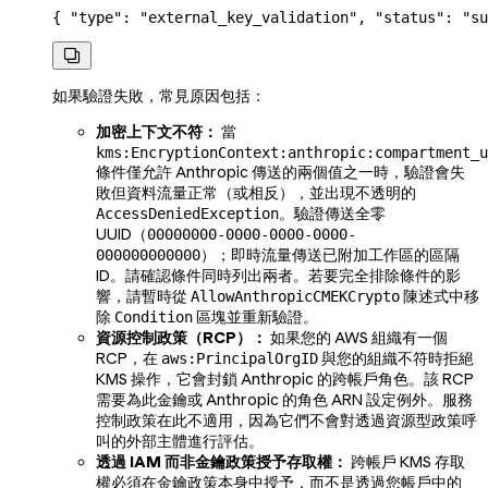
{ 
"type"
: 
"external_key_validation"
, 
"status"
: 
"su

如果驗證失敗，常見原因包括：
加密上下文不符：
當
kms:EncryptionContext:anthropic:compartment_u
條件僅允許 Anthropic 傳送的兩個值之一時，驗證會失
敗但資料流量正常（或相反），並出現不透明的
。驗證傳送全零
AccessDeniedException
UUID（
00000000-0000-0000-0000-
）；即時流量傳送已附加工作區的區隔
000000000000
ID。請確認條件同時列出兩者。若要完全排除條件的影
響，請暫時從
陳述式中移
AllowAnthropicCMEKCrypto
除
區塊並重新驗證。
Condition
資源控制政策（RCP）：
如果您的 AWS 組織有一個
RCP，在
與您的組織不符時拒絕
aws:PrincipalOrgID
KMS 操作，它會封鎖 Anthropic 的跨帳戶角色。該 RCP
需要為此金鑰或 Anthropic 的角色 ARN 設定例外。服務
控制政策在此不適用，因為它們不會對透過資源型政策呼
叫的外部主體進行評估。
透過 IAM 而非金鑰政策授予存取權：
跨帳戶 KMS 存取
權必須在金鑰政策本身中授予，而不是透過您帳戶中的