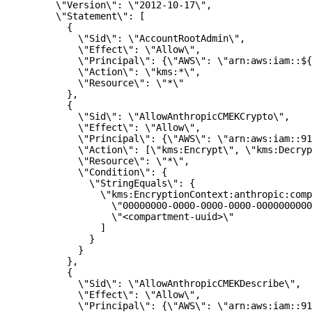
    \"
Version
\"
: 
\"
2012-10-17
\"
,
    \"
Statement
\"
: [
      {
        \"
Sid
\"
: 
\"
AccountRootAdmin
\"
,
        \"
Effect
\"
: 
\"
Allow
\"
,
        \"
Principal
\"
: {
\"
AWS
\"
: 
\"
arn:aws:iam::${
        \"
Action
\"
: 
\"
kms:*
\"
,
        \"
Resource
\"
: 
\"
*
\"
      },
      {
        \"
Sid
\"
: 
\"
AllowAnthropicCMEKCrypto
\"
,
        \"
Effect
\"
: 
\"
Allow
\"
,
        \"
Principal
\"
: {
\"
AWS
\"
: 
\"
arn:aws:iam::9
        \"
Action
\"
: [
\"
kms:Encrypt
\"
, 
\"
kms:Decryp
        \"
Resource
\"
: 
\"
*
\"
,
        \"
Condition
\"
: {
          \"
StringEquals
\"
: {
            \"
kms:EncryptionContext:anthropic:comp
              \"
00000000-0000-0000-0000-0000000000
              \"
<compartment-uuid>
\"
            ]
          }
        }
      },
      {
        \"
Sid
\"
: 
\"
AllowAnthropicCMEKDescribe
\"
,
        \"
Effect
\"
: 
\"
Allow
\"
,
        \"
Principal
\"
: {
\"
AWS
\"
: 
\"
arn:aws:iam::9