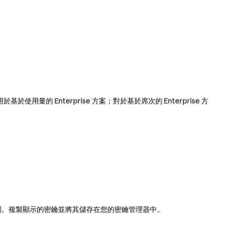
點適用於基於使用量的 Enterprise 方案；對於基於席次的 Enterprise 方
圍。複製顯示的密鑰並將其儲存在您的密鑰管理器中。