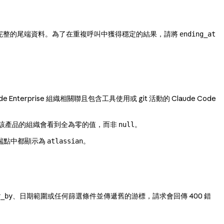
完整的尾端資料。為了在重複呼叫中獲得穩定的結果，請將
ending_at
prise 組織相關聯且包含工具使用或 git 活動的 Claude Code
未使用該產品的組織會看到全為零的值，而非
。
null
端點中都顯示為
。
atlassian
、日期範圍或任何篩選條件並傳遞舊的游標，請求會回傳 400 錯
r_by