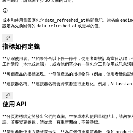
級的總計，請查詢至少 30 天前的日期。

成本和使用量回應包含
時間戳記。當省略
data_refreshed_at
endin
設定為先前回傳的
或更早的值。
data_refreshed_at

指標如何定義
**活躍使用者。**如果符合以下任一條件，使用者即被計為當日活躍：他們在 Cl
工作階段（本地或遠端），或者他們至少有一個包含工具使用或訊息活動的 
**每個產品的指標區塊。**每個產品的指標物件（例如，使用者活動記錄上的
**連接器名稱。**連接器名稱會跨來源進行正規化。例如，
Atlassian

使用 API
**分頁游標綁定於發出它們的查詢。**在成本和使用量端點上，請勿
誤。若要變更參數，請從第一頁重新開始，不帶游標。
**清單參數使用方括號表示法。**為每個值重複該參數，例如
product