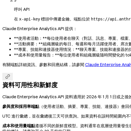
3
呼叫 API
在
標頭中傳遞金鑰。端點位於
x-api-key
https://api.anthr
Claude Enterprise Analytics API 提供：
**使用者活動：**每位使用者在聊天（對話、訊息、專案、檔案、art
**活動摘要：**組織層級的每日、每週和每月活躍使用者、席次
**專案、技能和連接器使用情況：**聊天專案、技能和連接器的
**成本和使用量報告：**每位使用者和組織層級隨時間變化的 token
有關端點詳細資訊、參數和回應結構，請參閱
Claude Enterprise An

資料可用性和新鮮度
Claude Enterprise Analytics API 資料適用於 2026 年 1 月 1 日或
參與度和採用率端點
（使用者活動、摘要、專案、技能、連接器）會回傳
UTC 進行彙總，並在彙總後三天可供查詢。如果資料在該時間範圍內不可
成本和使用量端點
遵循不同的新鮮度模型。資料通常在底層使用量發生後