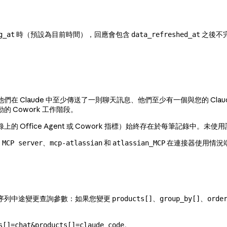
時（預設為目前時間），回應會包含
之後不
g_at
data_refreshed_at
aude 中至少傳送了一則聊天訊息、他們至少有一個與您的 Claude Enter
Cowork 工作階段。
 Office Agent 或 Cowork 指標）始終存在於每筆記錄中。
、
和
在連接器使用情況
 MCP server
mcp-atlassian
atlassian_MCP
在序列中途變更查詢參數：如果您變更
、
、
products[]
group_by[]
orde
。
s[]=chat&products[]=claude_code