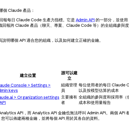
哪個 Claude 產品：
組織回報每日 Claude Code 生產力指標。它是
Admin API
的一部分，並使用 Ad
se 組織回報跨 Claude 產品（聊天、專案、Claude Code 等）的全組織參與度
頁說明哪個 API 適合您的組織，以及如何建立正確的金鑰。
誰可以建
建立位置
立
組織管理
每位使用者的每日 Claud
laude Console > Settings >
dmin keys
員
以及按模型估算的成本
主要擁有
全組織的參與度和採用率（
aude.ai > Organization settings
API
者
成本和使用量報告
lytics API，而 Analytics API 金鑰也無法呼叫 Admin API。兩個 AP
erprise，您可以佈建兩種金鑰，並將每個 API 用於其各自的資料。