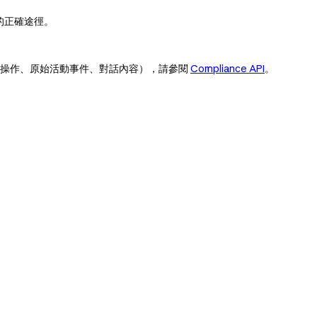
 組織的正確途徑。
者操作、原始活動事件、對話內容），請參閱
Compliance API
。