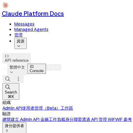
Claude Platform Docs
Messages
Managed Agents
管理
資源


API reference

繁體中文
Log in
Console




Search
⌘K
組織
Admin API
使用者管理（Beta）
工作區
驗證
總覽
建立 Admin API 金鑰
工作負載身分聯盟
透過 API 管理 WIF
WIF 參考
身分提供者
