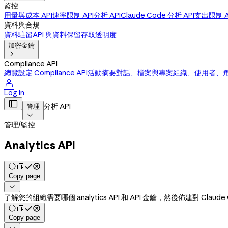
監控
用量與成本 API
速率限制 API
分析 API
Claude Code 分析 API
支出限制 A
資料與合規
資料駐留
API 與資料保留
存取透明度
加密金鑰

Compliance API
總覽
設定 Compliance API
活動摘要
對話、檔案與專案
組織、使用者、

Log in

分析 API
管理

管理
/
監控
Analytics API
Copy page

了解您的組織需要哪個 analytics API 和 API 金鑰，然後佈建對 Clau
Copy page