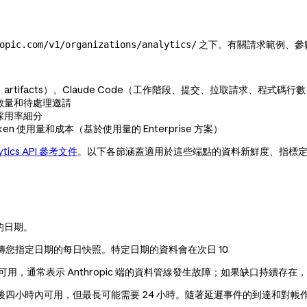
之下。有關請求範例、參
opic.com/v1/organizations/analytics/
ifacts）、Claude Code（工作階段、提交、拉取請求、程式碼行數
數量和待處理邀請
採用率細分
 使用量和成本（基於使用量的 Enterprise 方案）
alytics API 參考文件
。以下各節涵蓋適用於這些端點的資料新鮮度、指標
之後的日期。
您指定日期的每日快照。特定日期的資料會在次日 10
用，通常表示 Anthropic 端的資料管線發生故障；如果缺口持續存在
四小時內可用，但最長可能需要 24 小時。隨著延遲事件的到達和對帳作