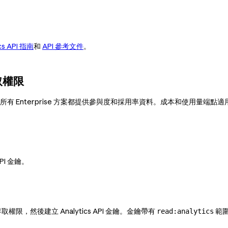
cs API 指南
和
API 參考文件
。
存取權限
prise 組織使用。所有 Enterprise 方案都提供參與度和採用率資料。成本和使用量端
PI 金鑰。
存取權限，然後建立 Analytics API 金鑰。金鑰帶有
範
read:analytics