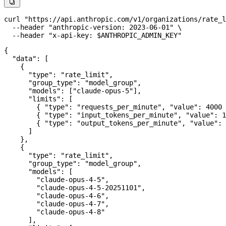

curl
 "https://api.anthropic.com/v1/organizations/rate_l
  --header
 "anthropic-version: 2023-06-01"
 \
  --header
 "x-api-key: 
$ANTHROPIC_ADMIN_KEY
"
{
  "data"
: [
    {
      "type"
: 
"rate_limit"
,
      "group_type"
: 
"model_group"
,
      "models"
: [
"claude-opus-5"
],
      "limits"
: [
        { 
"type"
: 
"requests_per_minute"
, 
"value"
: 
4000
 
        { 
"type"
: 
"input_tokens_per_minute"
, 
"value"
: 
1
        { 
"type"
: 
"output_tokens_per_minute"
, 
"value"
: 
      ]
    },
    {
      "type"
: 
"rate_limit"
,
      "group_type"
: 
"model_group"
,
      "models"
: [
        "claude-opus-4-5"
,
        "claude-opus-4-5-20251101"
,
        "claude-opus-4-6"
,
        "claude-opus-4-7"
,
        "claude-opus-4-8"
      ],