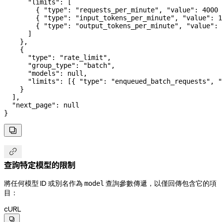
      "limits"
: [
        { 
"type"
: 
"requests_per_minute"
, 
"value"
: 
4000
 
        { 
"type"
: 
"input_tokens_per_minute"
, 
"value"
: 
1
        { 
"type"
: 
"output_tokens_per_minute"
, 
"value"
: 
      ]
    },
    {
      "type"
: 
"rate_limit"
,
      "group_type"
: 
"batch"
,
      "models"
: 
null
,
      "limits"
: [{ 
"type"
: 
"enqueued_batch_requests"
, 
"
    }
  ],
  "next_page"
: 
null
}


查詢特定模型的限制
將任何模型 ID 或別名作為
查詢參數傳遞，以僅回傳包含它的項
model
目：
cURL
