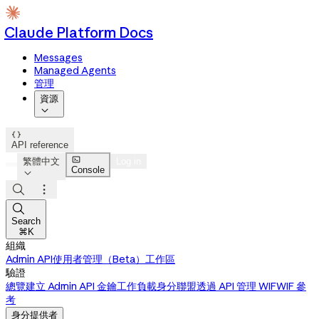
Claude Platform Docs
Messages
Managed Agents
管理
資源


API reference

繁體中文
Log in
Console




Search
⌘K
組織
Admin API
使用者管理（Beta）
工作區
驗證
總覽
建立 Admin API 金鑰
工作負載身分聯盟
透過 API 管理 WIF
WIF 參
考
身分提供者