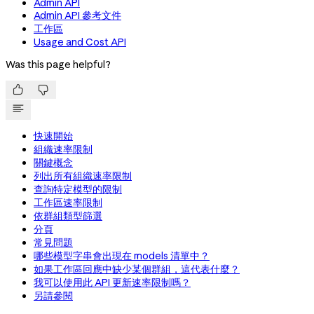
Admin API
Admin API 參考文件
工作區
Usage and Cost API
Was this page helpful?


快速開始
組織速率限制
關鍵概念
列出所有組織速率限制
查詢特定模型的限制
工作區速率限制
依群組類型篩選
分頁
常見問題
哪些模型字串會出現在 models 清單中？
如果工作區回應中缺少某個群組，這代表什麼？
我可以使用此 API 更新速率限制嗎？
另請參閱