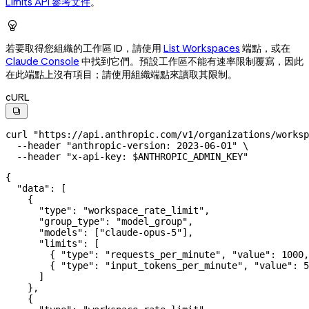
Limits API 參考文件
。

若要取得您組織的工作區 ID，請使用
List Workspaces
端點，或在
Claude Console
中找到它們。預設工作區不能有速率限制覆寫，因此
在此端點上沒有項目；請使用組織端點來讀取其限制。
cURL

curl
 "https://api.anthropic.com/v1/organizations/worksp
  --header
 "anthropic-version: 2023-06-01"
 \
  --header
 "x-api-key: 
$ANTHROPIC_ADMIN_KEY
"
{
  "data"
: [
    {
      "type"
: 
"workspace_rate_limit"
,
      "group_type"
: 
"model_group"
,
      "models"
: [
"claude-opus-5"
],
      "limits"
: [
        { 
"type"
: 
"requests_per_minute"
, 
"value"
: 
1000
,
        { 
"type"
: 
"input_tokens_per_minute"
, 
"value"
: 
5
      ]
    },
    {