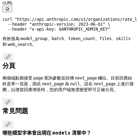
cURL

curl
 "https://api.anthropic.com/v1/organizations/rate_l
  --header
 "anthropic-version: 2023-06-01"
 \
  --header
 "x-api-key: 
$ANTHROPIC_ADMIN_KEY
"
有效值為
、
、
、
、
model_group
batch
token_count
files
skills
和
。
web_search

分頁
兩個端點都接受
查詢參數並回傳
欄位。目前回應始
page
next_page
終是單一頁面，因此
為
。請在
上進行迴
next_page
null
next_page
圈，以便當回應增長時，您的用戶端無需變更即可正確分頁。

常見問題

哪些模型字串會出現在
清單中？
models