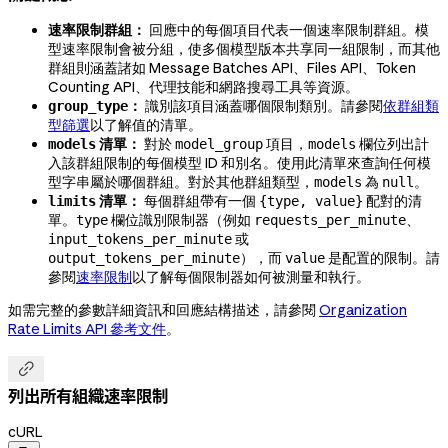
速率限制群組：
回應中的每個項目代表一個速率限制群組。模
型速率限制會被分組，使多個模型版本共享同一組限制，而其他
群組則涵蓋諸如 Message Batches API、Files API、Token
Counting API、代理技能和網路搜尋工具等資源。
：
識別該項目涵蓋哪個限制類別。請參閱
依群組類
group_type
型篩選
以了解值的清單。
清單：
對於
項目，
欄位列出計
models
model_group
models
入該群組限制的每個模型 ID 和別名。使用此清單來查詢任何模
型字串屬於哪個群組。對於其他群組類型，
為
。
models
null
清單：
每個群組帶有一個
配對的清
limits
{type, value}
單。
欄位識別限制器（例如
、
type
requests_per_minute
或
input_tokens_per_minute
），而
是配置的限制。請
output_tokens_per_minute
value
參閱
速率限制
以了解每個限制器如何被測量和執行。
如需完整的參數詳細資訊和回應結構描述，請參閱
Organization
Rate Limits API 參考文件
。

列出所有組織速率限制
cURL