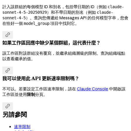
計入該群組的每個模型 ID 和別名，包括帶日期的 ID（例如
claude-
）和不帶日期的別名（例如
sonnet-4-5-20250929
claude-
）。查詢您傳遞給 Messages API 的任何模型字串，您會
sonnet-4-5
在恰好一個
項目中找到它。
model_group

如果工作區回應中缺少某個群組，這代表什麼？
該工作區對該群組沒有覆寫，並繼承組織層級的限制。查詢組織端點
以查看繼承的值。

我可以使用此 API 更新速率限制嗎？
不可以。若要設定工作區速率限制，請在
Claude Console
中開啟該
工作區並使用
限制
分頁。

另請參閱
速率限制