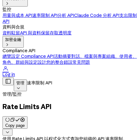

監控
用量與成本 API
速率限制 API
分析 API
Claude Code 分析 API
支出限制
API
資料與合規
資料駐留
API 與資料保留
存取透明度
加密金鑰

Compliance API
總覽
設定 Compliance API
活動摘要
對話、檔案與專案
組織、使用者、
角色、群組與設定
設計您的整合
錯誤
常見問題

Log in

速率限制 API
管理

管理
/
監控
Rate Limits API
Copy page

使用 Rate Limits API 以程式化方式查詢您組織的 API 速率限制。