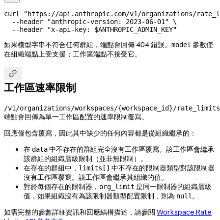
curl
 "https://api.anthropic.com/v1/organizations/rate_l
  --header
 "anthropic-version: 2023-06-01"
 \
  --header
 "x-api-key: 
$ANTHROPIC_ADMIN_KEY
"
如果模型字串不符合任何群組，端點會回傳 404 錯誤。
參數僅
model
在組織端點上受支援；工作區端點不接受它。

工作區速率限制
/v1/organizations/workspaces/{workspace_id}/rate_limits
端點會回傳為單一工作區配置的速率限制覆寫。
回應僅包含覆寫，因此其中缺少的任何內容都是從組織繼承的：
在
中不存在的群組完全沒有工作區覆寫。該工作區會繼承
data
該群組的組織層級限制（並非無限制）。
在存在的群組中，
中不存在的限制器類型對該限制器
limits[]
沒有工作區覆寫。該工作區會繼承其組織的值。
對於每個存在的限制器，
是同一限制器的組織層級
org_limit
值，如果組織沒有為該限制器類型配置限制，則為
。
null
如需完整的參數詳細資訊和回應結構描述，請參閱
Workspace Rate