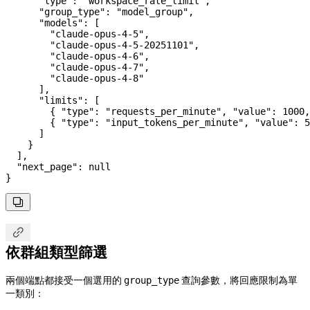
      "type"
: 
"workspace_rate_limit"
,
      "group_type"
: 
"model_group"
,
      "models"
: [
        "claude-opus-4-5"
,
        "claude-opus-4-5-20251101"
,
        "claude-opus-4-6"
,
        "claude-opus-4-7"
,
        "claude-opus-4-8"
      ],
      "limits"
: [
        { 
"type"
: 
"requests_per_minute"
, 
"value"
: 
1000
,
        { 
"type"
: 
"input_tokens_per_minute"
, 
"value"
: 
5
      ]
    }
  ],
  "next_page"
: 
null
}


依群組類型篩選
兩個端點都接受一個選用的
查詢參數，將回應限制為單
group_type
一類別：