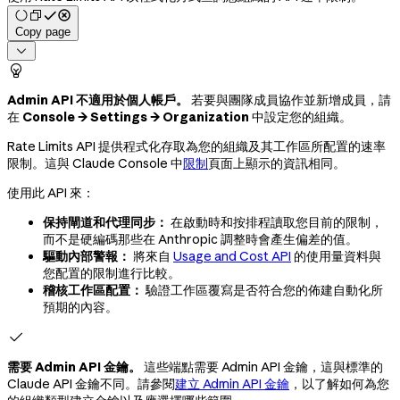
Copy page


Admin API 不適用於個人帳戶。
若要與團隊成員協作並新增成員，請
在
Console → Settings → Organization
中設定您的組織。
Rate Limits API 提供程式化存取為您的組織及其工作區所配置的速率
限制。這與 Claude Console 中
限制
頁面上顯示的資訊相同。
使用此 API 來：
保持閘道和代理同步：
在啟動時和按排程讀取您目前的限制，
而不是硬編碼那些在 Anthropic 調整時會產生偏差的值。
驅動內部警報：
將來自
Usage and Cost API
的使用量資料與
您配置的限制進行比較。
稽核工作區配置：
驗證工作區覆寫是否符合您的佈建自動化所
預期的內容。

需要 Admin API 金鑰。
這些端點需要 Admin API 金鑰，這與標準的
Claude API 金鑰不同。請參閱
建立 Admin API 金鑰
，以了解如何為您