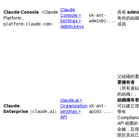
Claude
Claude Console
（Claude
具有
admi
Console >
sk-ant-
Platform，
角色的組織
Settings >
admin01-...
）
成員
platform.claude.com
Admin keys
父組織的
主
要擁有者
（所有連結
的組織）。
組織擁有者
claude.ai >
Claude
Organization
可以建立僅
sk-ant-
Enterprise
（
）
settings >
claude.ai
api01-...
帶有
API
Complian
API 範圍的
金鑰，且僅
限於其自己