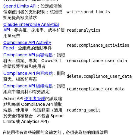
Spend Limits API
：設定或清除
個別使用者的支出限制；核准或
write:spend_limits
拒絕提高額度請求
Claude Enterprise Analytics
API
：參與度、採用率、成本和使
read:analytics
用量報告
Compliance API Activity
read:compliance_activities
Feed
：全組織的活動事件
Compliance API 內容端點
：讀取
聊天、檔案、專案
、Cowork 工
read:compliance_user_data
作階段逐字稿和使用者
Compliance API 內容端點
：刪除
delete:compliance_user_data
聊天、檔案和專案
Compliance API 組織端點
：讀取
read:compliance_org_data
組織中繼資料和有效設定
Admin API
使用者管理
的讀取端
點和每個 Compliance API 讀取
端點，使用單一唯讀範圍（適用
read:org_audit
於安全稽核整合；不包含 Spend
Limits 或 Analytics API）
在使用帶有這些範圍的金鑰之前，必須先為您的組織啟用