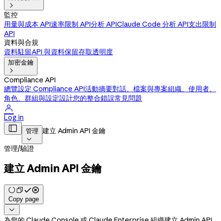

監控
用量與成本 API
速率限制 API
分析 API
Claude Code 分析 API
支出限制
API
資料與合規
資料駐留
API 與資料保留
存取透明度
加密金鑰

Compliance API
總覽
設定 Compliance API
活動摘要
對話、檔案與專案
組織、使用者、
角色、群組與設定
設計您的整合
錯誤
常見問題

Log in

建立 Admin API 金鑰
管理

管理
/
驗證
建立 Admin API 金鑰
Copy page

為您的 Claude Console 或 Claude Enterprise 組織建立 Admin API