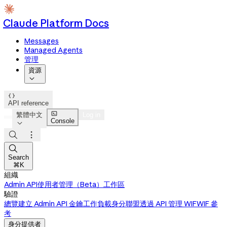
Claude Platform Docs
Messages
Managed Agents
管理
資源


API reference

繁體中文
Log in
Console




Search
⌘K
組織
Admin API
使用者管理（Beta）
工作區
驗證
總覽
建立 Admin API 金鑰
工作負載身分聯盟
透過 API 管理 WIF
WIF 參
考
身分提供者