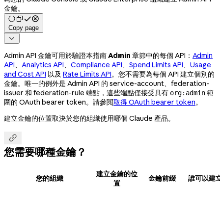
金鑰。
Copy page

Admin API 金鑰可用於驗證本指南
Admin
章節中的每個 API：
Admin
API
、
Analytics API
、
Compliance API
、
Spend Limits API
、
Usage
and Cost API
以及
Rate Limits API
。您不需要為每個 API 建立個別的
金鑰。唯一的例外是 Admin API 的 service-account、federation-
issuer 和 federation-rule 端點，這些端點僅接受具有
範
org:admin
圍的 OAuth bearer token。請參閱
取得 OAuth bearer token
。
建立金鑰的位置取決於您的組織使用哪個 Claude 產品。

您需要哪種金鑰？
建立金鑰的位
您的組織
金鑰前綴
誰可以建
置