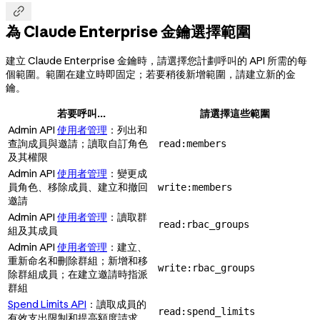

為 Claude Enterprise 金鑰選擇範圍
建立 Claude Enterprise 金鑰時，請選擇您計劃呼叫的 API 所需的每
個範圍。範圍在建立時即固定；若要稍後新增範圍，請建立新的金
鑰。
若要呼叫...
請選擇這些範圍
Admin API
使用者管理
：列出和
查詢成員與邀請；讀取自訂角色
read:members
及其權限
Admin API
使用者管理
：變更成
員角色、移除成員、建立和撤回
write:members
邀請
Admin API
使用者管理
：讀取群
read:rbac_groups
組及其成員
Admin API
使用者管理
：建立、
重新命名和刪除群組；新增和移
write:rbac_groups
除群組成員；在建立邀請時指派
群組
Spend Limits API
：讀取成員的
read:spend_limits
有效支出限制和提高額度請求