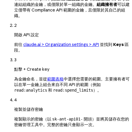
連結組織的金鑰，或僅限於單一組織的金鑰。
組織擁有者
可以建
立僅帶有 Compliance API 範圍的金鑰，且僅限於其自己的組
織。
2
開啟 API 設定
前往
claude.ai > Organization settings > API
並找到
Keys
區
段。
3
點擊 + Create key
為金鑰命名，並從
範圍表格
中選擇您需要的範圍。主要擁有者可
以在單一金鑰上組合來自不同 API 的範圍（例如
和
）。
read:analytics
read:spend_limits
4
複製並儲存密鑰
複製顯示的密鑰（以
開頭）並將其儲存在您的
sk-ant-api01-
密鑰管理工具中。完整的密鑰只會顯示一次。