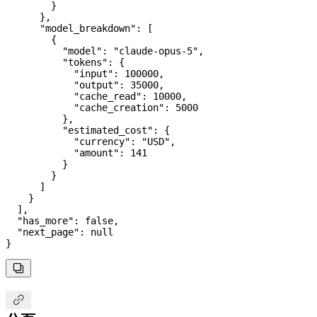
        }
      },
      "model_breakdown"
: [
        {
          "model"
: 
"claude-opus-5"
,
          "tokens"
: {
            "input"
: 
100000
,
            "output"
: 
35000
,
            "cache_read"
: 
10000
,
            "cache_creation"
: 
5000
          },
          "estimated_cost"
: {
            "currency"
: 
"USD"
,
            "amount"
: 
141
          }
        }
      ]
    }
  ],
  "has_more"
: 
false
,
  "next_page"
: 
null
}

