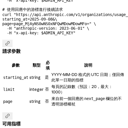
  -H
 "x-api-key: 
$ADMIN_API_KEY
"
# 使用回應中的游標進行後續請求
curl
 "https://api.anthropic.com/v1/organizations/usage_
starting_at=2025-09-08&
\
page=page_MjAyNS0wNS0xNFQwMDowMDowMFo="
 \
  -H
 "anthropic-version: 2023-06-01"
 \
  -H
 "x-api-key: 
$ADMIN_API_KEY
"

請求參數
必
參數
類型
說明
填
YYYY-MM-DD 格式的 UTC 日期；僅回傳
是
string
starting_at
此單一日期的指標
每頁的記錄數（預設：20，最大：
否
integer
limit
1000）
來自前一個回應的
欄位的不
next_page
否
string
page
透明游標權杖

可用指標