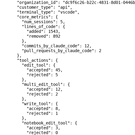
      "organization_id"
: 
"dc9f6c26-b22c-4831-8d01-0446b
      "customer_type"
: 
"api"
,
      "terminal_type"
: 
"vscode"
,
      "core_metrics"
: {
        "num_sessions"
: 
5
,
        "lines_of_code"
: {
          "added"
: 
1543
,
          "removed"
: 
892
        },
        "commits_by_claude_code"
: 
12
,
        "pull_requests_by_claude_code"
: 
2
      },
      "tool_actions"
: {
        "edit_tool"
: {
          "accepted"
: 
45
,
          "rejected"
: 
5
        },
        "multi_edit_tool"
: {
          "accepted"
: 
12
,
          "rejected"
: 
2
        },
        "write_tool"
: {
          "accepted"
: 
8
,
          "rejected"
: 
1
        },
        "notebook_edit_tool"
: {
          "accepted"
: 
3
,
          "rejected"
: 
0