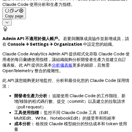
Claude Code 使用分析和生產力指標。
Copy page


Admin API 不適用於個人帳戶。
若要與團隊成員協作並新增成員，請
在
Console → Settings → Organization
中設定您的組織。
Claude Code Analytics Admin API 提供程式化存取 Claude Code 使
用者的每日彙總使用指標，讓組織能夠分析開發者生產力並建立自訂
儀表板。此 API 提供比基本
分析儀表板
更多的細節，且無需
OpenTelemetry 整合的複雜性。
此 API 讓您能夠更好地監控、分析和最佳化您的 Claude Code 採用情
況：
開發者生產力分析：
追蹤使用 Claude Code 的工作階段、新
增/移除的程式碼行數、提交（commit）以及建立的拉取請求
（pull request）
工具使用指標：
監控不同 Claude Code 工具（Edit、
MultiEdit、Write、NotebookEdit）的接受率和拒絕率
成本分析：
檢視按 Claude 模型細分的預估成本和 token 使用
量