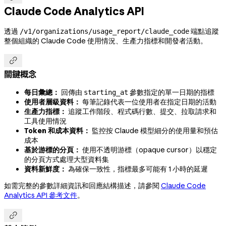
Claude Code Analytics API
透過
端點追蹤
/v1/organizations/usage_report/claude_code
整個組織的 Claude Code 使用情況、生產力指標和開發者活動。

關鍵概念
每日彙總：
回傳由
參數指定的單一日期的指標
starting_at
使用者層級資料：
每筆記錄代表一位使用者在指定日期的活動
生產力指標：
追蹤工作階段、程式碼行數、提交、拉取請求和
工具使用情況
Token 和成本資料：
監控按 Claude 模型細分的使用量和預估
成本
基於游標的分頁：
使用不透明游標（opaque cursor）以穩定
的分頁方式處理大型資料集
資料新鮮度：
為確保一致性，指標最多可能有 1 小時的延遲
如需完整的參數詳細資訊和回應結構描述，請參閱
Claude Code
Analytics API 參考文件
。
