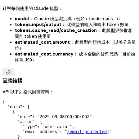
針對每個使用的 Claude 模型：
model：
Claude 模型識別碼（例如
）
claude-opus-5
tokens.input/output：
此模型的輸入和輸出 token 數量
tokens.cache_read/cache_creation：
此模型與快取相
關的 token 使用量
estimated_cost.amount：
此模型的預估成本（以美分為單
位）
estimated_cost.currency：
成本金額的貨幣代碼（目前始
終為
）
USD

回應結構
API 以下列格式回傳資料：
{
  "data"
: [
    {
      "date"
: 
"2025-09-08T00:00:00Z"
,
      "actor"
: {
        "type"
: 
"user_actor"
,
        "email_address"
: 
"
[email protected]
"
      },