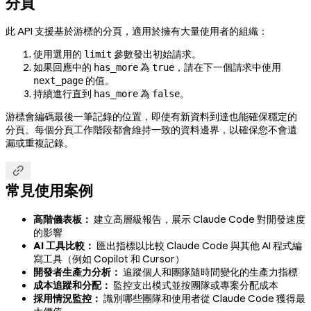
分頁
此 API 支援基於游標的分頁，適用於擁有大量使用者的組織：
使用選用的
參數發出初始請求。
limit
如果回應中的
為
，請在下一個請求中使用
has_more
true
的值。
next_page
持續進行直到
為
。
has_more
false
游標會編碼最後一筆記錄的位置，即使有新資料到達也能確保穩定的
分頁。每個分頁工作階段都會維持一致的資料邊界，以確保您不會遺
漏或重複記錄。

常見使用案例
高階儀表板：
建立高層級報告，展示 Claude Code 對開發速度
的影響
AI 工具比較：
匯出指標以比較 Claude Code 與其他 AI 程式編
寫工具（例如 Copilot 和 Cursor）
開發者生產力分析：
追蹤個人和團隊隨時間變化的生產力指標
成本追蹤和分配：
監控支出模式並按團隊或專案分配成本
採用情況監控：
識別哪些團隊和使用者從 Claude Code 獲得最