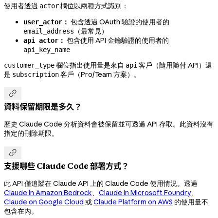
使用者透過
欄位以兩種方式識別：
actor
：
包含透過 OAuth 驗證的使用者的
user_actor
（最常見）
email_address
：
包含使用 API 金鑰驗證的使用者的
api_actor
api_key_name
欄位指出使用量是來自
客戶（隨用隨付 API）還
customer_type
api
是
客戶（Pro/Team 方案）。
subscription

資料保留期限是多久？
歷史 Claude Code 分析資料會被保留並可透過 API 存取。此資料沒有
指定的刪除期限。

支援哪些 Claude Code 部署方式？
此 API 僅追蹤在 Claude API 上的 Claude Code 使用情況。透過
Claude in Amazon Bedrock
、
Claude in Microsoft Foundry
、
Claude on Google Cloud
或
Claude Platform on AWS
的使用量不
包含在內。