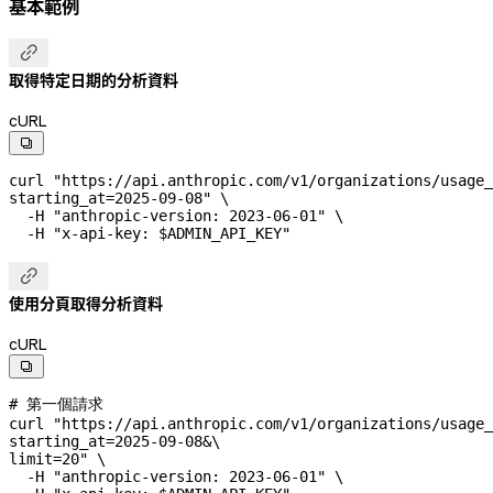
基本範例

取得特定日期的分析資料
cURL

curl
 "https://api.anthropic.com/v1/organizations/usage_
starting_at=2025-09-08"
 \
  -H
 "anthropic-version: 2023-06-01"
 \
  -H
 "x-api-key: 
$ADMIN_API_KEY
"

使用分頁取得分析資料
cURL

# 第一個請求
curl
 "https://api.anthropic.com/v1/organizations/usage_
starting_at=2025-09-08&
\
limit=20"
 \
  -H
 "anthropic-version: 2023-06-01"
 \