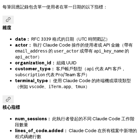
每筆回應記錄包含單一使用者在單一日期的以下指標：

維度
date：
RFC 3339 格式的日期（UTC 時間戳記）
actor：
執行 Claude Code 操作的使用者或 API 金鑰（帶有
的
或帶有
的
email_address
user_actor
api_key_name
）
api_actor
organization_id：
組織 UUID
customer_type：
客戶帳戶類型（
代表 API 客戶，
api
代表 Pro/Team 客戶）
subscription
terminal_type：
使用 Claude Code 的終端機或環境類型
（例如
、
、
）
vscode
iTerm.app
tmux

核心指標
num_sessions：
此執行者發起的不同 Claude Code 工作階
段數量
lines_of_code.added：
Claude Code 在所有檔案中新增的
程式碼總行數