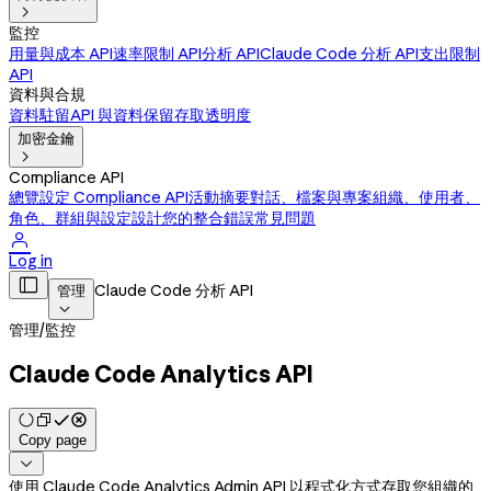

監控
用量與成本 API
速率限制 API
分析 API
Claude Code 分析 API
支出限制
API
資料與合規
資料駐留
API 與資料保留
存取透明度
加密金鑰

Compliance API
總覽
設定 Compliance API
活動摘要
對話、檔案與專案
組織、使用者、
角色、群組與設定
設計您的整合
錯誤
常見問題

Log in

Claude Code 分析 API
管理

管理
/
監控
Claude Code Analytics API
Copy page

使用 Claude Code Analytics Admin API 以程式化方式存取您組織的