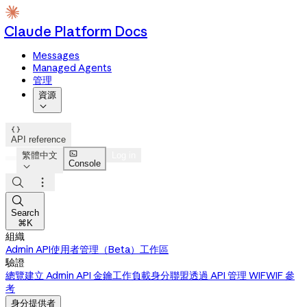
Claude Platform Docs
Messages
Managed Agents
管理
資源


API reference

繁體中文
Log in
Console




Search
⌘K
組織
Admin API
使用者管理（Beta）
工作區
驗證
總覽
建立 Admin API 金鑰
工作負載身分聯盟
透過 API 管理 WIF
WIF 參
考
身分提供者