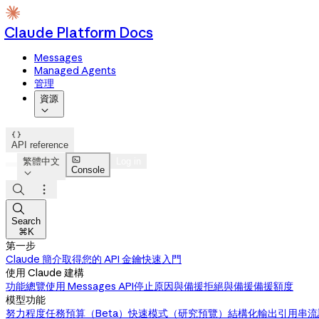
Claude Platform Docs
Messages
Managed Agents
管理
資源


API reference

繁體中文
Log in
Console




Search
⌘K
第一步
Claude 簡介
取得您的 API 金鑰
快速入門
使用 Claude 建構
功能總覽
使用 Messages API
停止原因與備援
拒絕與備援
備援額度
模型功能
努力程度
任務預算（Beta）
快速模式（研究預覽）
結構化輸出
引用
串流