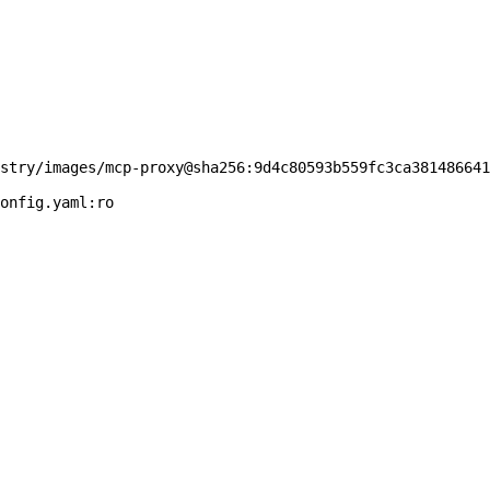
stry/images/mcp-proxy@sha256:9d4c80593b559fc3ca381486641
onfig.yaml:ro