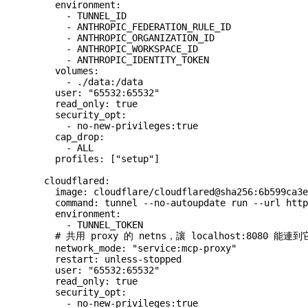
    environment:
      - TUNNEL_ID
      - ANTHROPIC_FEDERATION_RULE_ID
      - ANTHROPIC_ORGANIZATION_ID
      - ANTHROPIC_WORKSPACE_ID
      - ANTHROPIC_IDENTITY_TOKEN
    volumes:
      - ./data:/data
    user: "65532:65532"
    read_only: true
    security_opt:
      - no-new-privileges:true
    cap_drop:
      - ALL
    profiles: ["setup"]
  cloudflared:
    image: cloudflare/cloudflared@sha256:6b599ca3e
    command: tunnel --no-autoupdate run --url http
    environment:
      - TUNNEL_TOKEN
    # 共用 proxy 的 netns，讓 localhost:8080 能連
    network_mode: "service:mcp-proxy"
    restart: unless-stopped
    user: "65532:65532"
    read_only: true
    security_opt:
      - no-new-privileges:true