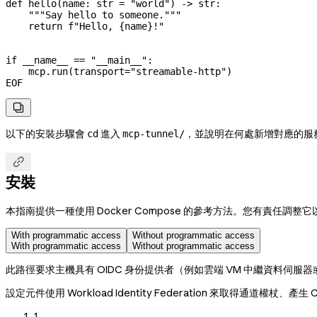
def hello(name: str = "world") -> str:
    """Say hello to someone."""
    return f"Hello, {name}!"
if __name__ == "__main__":
    mcp.run(transport="streamable-http")
EOF

以下的安裝步驟會
進入
，並說明在何處新增對應的服
cd
mcp-tunnel/

安裝
本指南提供一種使用 Docker Compose 的參考方法。您有責任調
With programmatic access
Without programmatic access
With programmatic access
Without programmatic access
此路徑要求主機具有 OIDC 身份提供者（例如雲端 VM 中繼資料伺服器或
設定元件使用 Workload Identity Federation 來取得通道權杖、產生
1