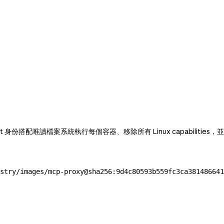
ot 身份搭配唯讀檔案系統執行每個容器、移除所有 Linux capabilitie
stry/images/mcp-proxy@sha256:9d4c80593b559fc3ca381486641