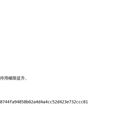
s，並停用權限提升。
8744fa94858b02a4d4a4cc52d423e732ccc81