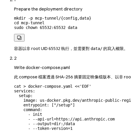
Prepare the deployment directory
mkdir
 -p
 mcp-tunnel/{config,data}
cd
 mcp-tunnel
sudo
 chown
 65532:65532
 data

容器以非 root UID
執行，並需要對
的寫入權限。
65532
data/
2
Write docker-compose.yaml
此 compose 檔案透過 SHA-256 摘要固定映像檔版本、以非 ro
cat
 >
 docker-compose.yaml
 <<
'EOF'
services:
  setup:
    image: us-docker.pkg.dev/anthropic-public-regi
    entrypoint: ["/setup"]
    command:
      - init
      - --api-url=https://api.anthropic.com
      - --output=dir:/data
      - --token-version=1