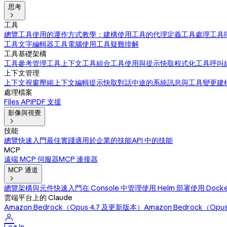
思考

工具
總覽
工具使用的運作方式
教學：建構使用工具的代理
定義工具
處理工具
工具
文字編輯器工具
電腦使用工具
疑難排解
工具基礎架構
工具參考
管理工具上下文
工具組合
工具使用與提示快取
程式化工具呼叫
上下文管理
上下文視窗
壓縮
上下文編輯
提示快取
對話中途的系統訊息與工具變更
建
處理檔案
Files API
PDF 支援
影像與視覺

技能
總覽
快速入門
最佳實踐
適用於企業的技能
API 中的技能
MCP
遠端 MCP 伺服器
MCP 連接器
MCP 通道

總覽
架構與元件
快速入門
在 Console 中管理
使用 Helm 部署
使用 Dock
雲端平台上的 Claude
Amazon Bedrock（Opus 4.7 及更新版本）
Amazon Bedrock（Op
