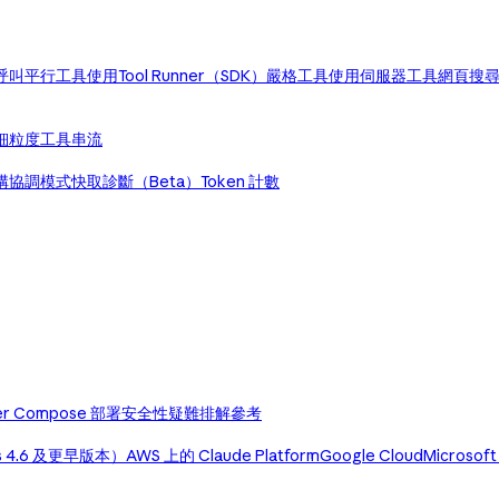
呼叫
平行工具使用
Tool Runner（SDK）
嚴格工具使用
伺服器工具
網頁搜
細粒度工具串流
構協調模式
快取診斷（Beta）
Token 計數
er Compose 部署
安全性
疑難排解
參考
us 4.6 及更早版本）
AWS 上的 Claude Platform
Google Cloud
Microsoft