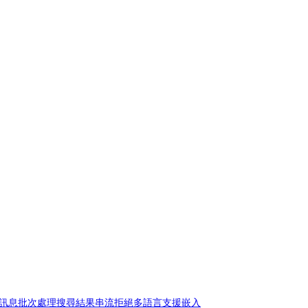
訊息
批次處理
搜尋結果
串流拒絕
多語言支援
嵌入