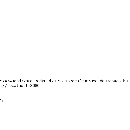
974349ead3286d178da61d291961182ec3fe9c505e1dd02c8ac31b0
://localhost:8080
到它。