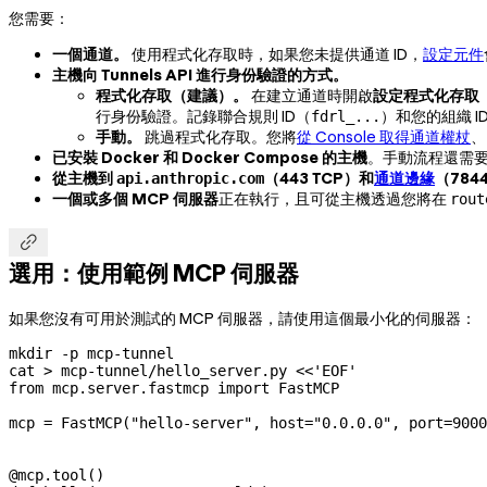
您需要：
一個通道。
使用程式化存取時，如果您未提供通道 ID，
設定元件
主機向 Tunnels API 進行身份驗證的方式。
程式化存取（建議）。
在建立通道時開啟
設定程式化存取
行身份驗證。記錄聯合規則 ID（
）和您的組織 I
fdrl_...
手動。
跳過程式化存取。您將
從 Console 取得通道權杖
、
已安裝 Docker 和 Docker Compose 的主機
。手動流程還需
從主機到
（443 TCP）和
通道邊緣
（784
api.anthropic.com
一個或多個 MCP 伺服器
正在執行，且可從主機透過您將在
rout

選用：使用範例 MCP 伺服器
如果您沒有可用於測試的 MCP 伺服器，請使用這個最小化的伺服器：
mkdir
 -p
 mcp-tunnel
cat
 >
 mcp-tunnel/hello_server.py
 <<
'EOF'
from mcp.server.fastmcp import FastMCP
mcp = FastMCP("hello-server", host="0.0.0.0", port=9000
@mcp.tool()