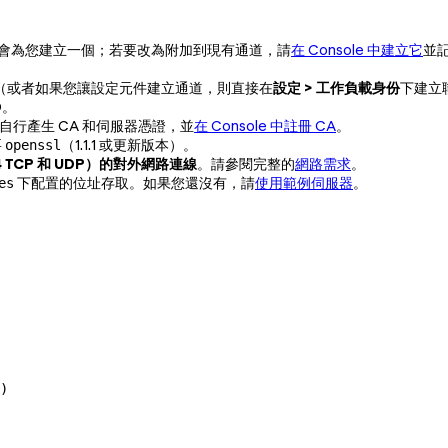
會為您建立一個；若要改為附加到現有通道，請
在 Console 中建立它
並記
（或者如果您讓設定元件建立通道，則直接在
設定 > 工作負載身份
下建立聯
D。
自行產生 CA 和伺服器憑證，並
在 Console 中註冊 CA
。
要
（1.1.1 或更新版本）。
openssl
4 TCP 和 UDP）的對外網路連線
。請參閱完整的
網路需求
。
下配置的位址存取。如果您還沒有，請
使用範例伺服器
。
es
)