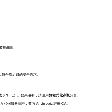
務和路由。
整它以符合您組織的安全需求。
 SPIFFE）。如果沒有，請改用
無程式化存取
分頁。
 CA 和伺服器憑證，並向 Anthropic 註冊 CA。