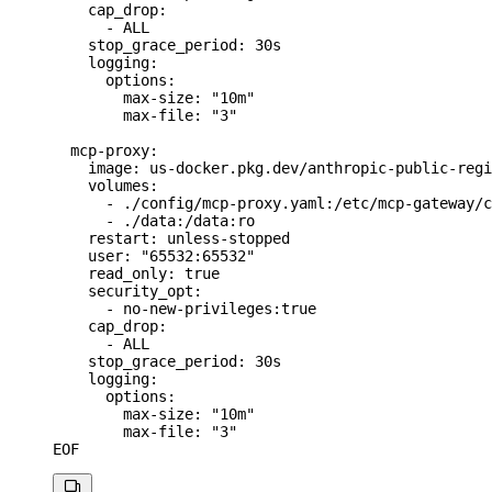
    cap_drop:
      - ALL
    stop_grace_period: 30s
    logging:
      options:
        max-size: "10m"
        max-file: "3"
  mcp-proxy:
    image: us-docker.pkg.dev/anthropic-public-regi
    volumes:
      - ./config/mcp-proxy.yaml:/etc/mcp-gateway/c
      - ./data:/data:ro
    restart: unless-stopped
    user: "65532:65532"
    read_only: true
    security_opt:
      - no-new-privileges:true
    cap_drop:
      - ALL
    stop_grace_period: 30s
    logging:
      options:
        max-size: "10m"
        max-file: "3"
EOF
