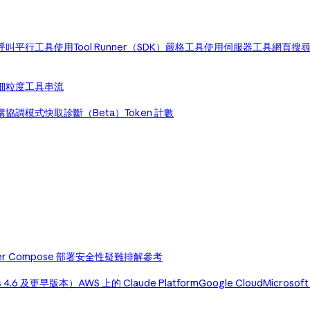
呼叫
平行工具使用
Tool Runner（SDK）
嚴格工具使用
伺服器工具
網頁搜
細粒度工具串流
構協調模式
快取診斷（Beta）
Token 計數
er Compose 部署
安全性
疑難排解
參考
us 4.6 及更早版本）
AWS 上的 Claude Platform
Google Cloud
Microsoft