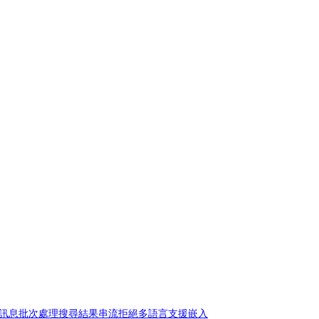
訊息
批次處理
搜尋結果
串流拒絕
多語言支援
嵌入