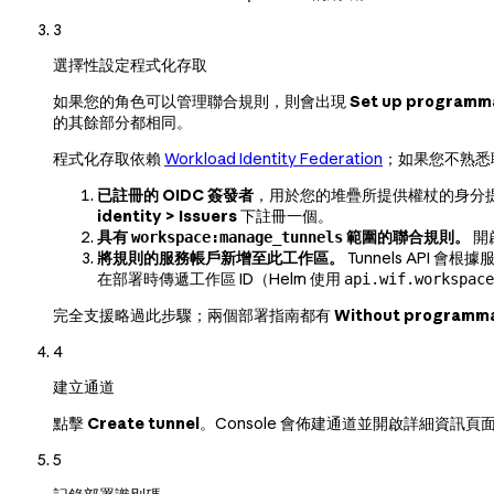
3
選擇性設定程式化存取
如果您的角色可以管理聯合規則，則會出現
Set up programm
的其餘部分都相同。
程式化存取依賴
Workload Identity Federation
；如果您不熟悉
已註冊的 OIDC 簽發者
，用於您的堆疊所提供權杖的身分提供者（例
identity > Issuers
下註冊一個。
具有
範圍的聯合規則。
開
workspace:manage_tunnels
將規則的服務帳戶新增至此工作區。
Tunnels AP
在部署時傳遞工作區 ID（Helm 使用
api.wif.workspace
完全支援略過此步驟；兩個部署指南都有
Without programma
4
建立通道
點擊
Create tunnel
。Console 會佈建通道並開啟詳細資訊頁
5