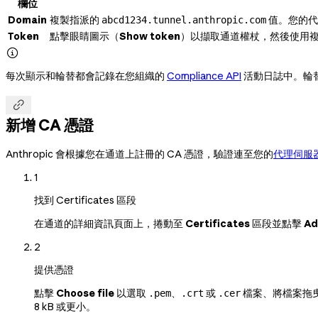
欄位
Domain
複製指派的
值。您的代
abcd1234.tunnel.anthropic.com
Token
點擊眼睛圖示（
Show token
）以擷取通道權杖，然後使用

每次顯示和輪替都會記錄在您組織的
Compliance API
活動日誌中。輪替

新增 CA 憑證
Anthropic 會根據您在通道上註冊的 CA 憑證，驗證連至您的
代理伺服
1
找到 Certificates 區段
在通道的詳細資訊頁面上，捲動至
Certificates
區段並點擊
Ad
2
提供憑證
點擊
Choose file
以選取
、
或
檔案、將檔案拖曳
.pem
.crt
.cer
8 kB 或更小。