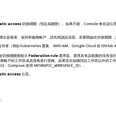
atic access
切換開關（預設為關閉）。如果不能，Console 會在
聯合簽發者、規則和服務帳戶，請先閱讀該頁面。若要開啟此切換開關，
如 Kubernetes 叢集、AWS IAM、Google Cloud 或 GitH
啟切換開關會顯示
Federation rule
選擇器。選擇具有該範圍的現有規
I 會根據服務帳戶的工作區成員資格進行授權。如果您在組織預設工作區以外的
，Compose 使用
）。
Id
ANTHROPIC_WORKSPACE_ID
tic access
分頁。
面。