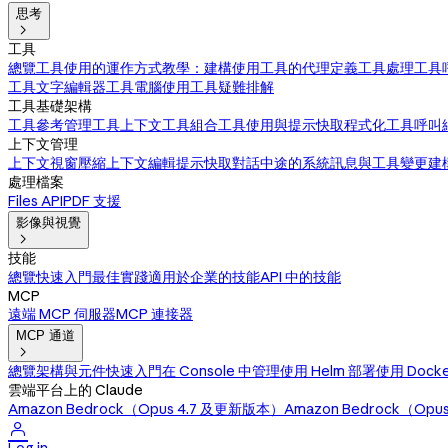
思考

工具
總覽
工具使用的運作方式
教學：建構使用工具的代理
定義工具
處理工具
工具
文字編輯器工具
電腦使用工具
疑難排解
工具基礎架構
工具參考
管理工具上下文
工具組合
工具使用與提示快取
程式化工具呼叫
上下文管理
上下文視窗
壓縮
上下文編輯
提示快取
對話中途的系統訊息與工具變更
建
處理檔案
Files API
PDF 支援
影像與視覺

技能
總覽
快速入門
最佳實踐
適用於企業的技能
API 中的技能
MCP
遠端 MCP 伺服器
MCP 連接器
MCP 通道

總覽
架構與元件
快速入門
在 Console 中管理
使用 Helm 部署
使用 Dock
雲端平台上的 Claude
Amazon Bedrock（Opus 4.7 及更新版本）
Amazon Bedrock（Op
