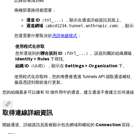
記錄部署識別碼
兩種部署路徑都需要：
通道 ID
（
），顯示在通道詳細資訊頁面上。
tnl_...
通道網域
（
），顯示
abcd1234.tunnel.anthropic.com
您還需要什麼取決於
憑證佈建模式
：
使用程式化存取
您所選規則的
聯合規則 ID
（
）。該規則屬於組織層級
fdrl_...
identity > Rules
下尋找。
組織 ID
（UUID），顯示在
Settings > Organization
下。
使用程式化存取時，您的堆疊會透過 Tunnels API 擷取通道
服器憑證到期前進行更新。
您的組織最多可以擁有 10 個作用中的通道。建立通道不會建立任何連

取得連線詳細資訊
開啟通道。詳細資訊頁面會顯示包含網域和權杖的
Connection
區段