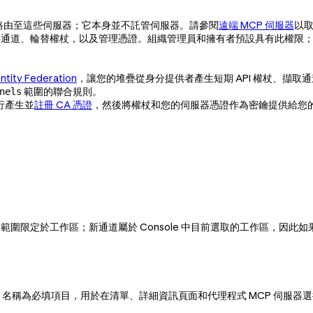
路由至這些伺服器；它本身並不託管伺服器。請參閱
遠端 MCP 伺服器
以
存通道、輪替權杖，以及管理憑證。組織管理員和擁有者預設具有此權限
：
ntity Federation
，讓您的堆疊從身分提供者產生短期 API 權杖、擷取
範圍的聯合規則。
nels
行產生並
註冊 CA 憑證
，然後將權杖和您的伺服器憑證作為密鑰提供給您
範圍限定於工作區；新通道屬於 Console 中目前選取的工作區，因
名稱為必填項目，用於在清單、詳細資訊頁面和代理程式 MCP 伺服器