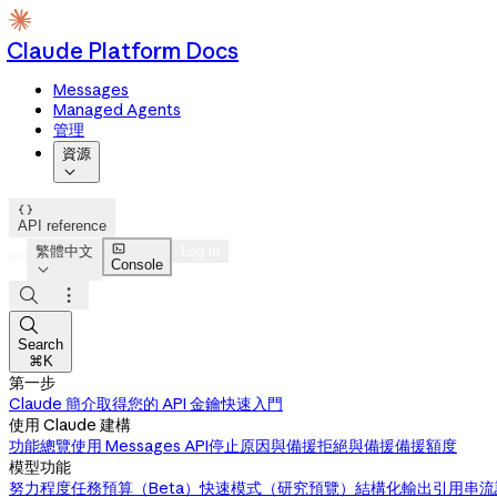
Claude Platform Docs
Messages
Managed Agents
管理
資源


API reference

繁體中文
Log in
Console




Search
⌘K
第一步
Claude 簡介
取得您的 API 金鑰
快速入門
使用 Claude 建構
功能總覽
使用 Messages API
停止原因與備援
拒絕與備援
備援額度
模型功能
努力程度
任務預算（Beta）
快速模式（研究預覽）
結構化輸出
引用
串流