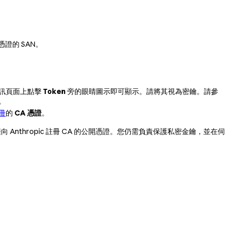
證的 SAN。
訊頁面上點擊
Token
旁的眼睛圖示即可顯示。請將其視為密鑰。請參
。
冊
的
CA 憑證
。
 Anthropic 註冊 CA 的公開憑證。您仍需負責保護私密金鑰，並在伺