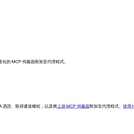
將通道化的 MCP 伺服器附加至代理程式。
 CA 憑證、取得通道權杖，以及將
上游 MCP 伺服器
附加至代理程式。
使用 