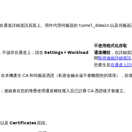
在通道詳細資訊頁面上。用作代理伺服器的
以及伺服器憑
tunnel_domain
不使用程式化存取
，不儲存在通道上；請在
Settings > Workload
通道權杖
，在詳細資
閱
取得連線詳細資訊
您產生並
在通道上註
權杖、在本機產生 CA 和伺服器憑證（私密金鑰永遠不會離開您的環境），並僅向
線；連線會在您的堆疊使用通道權杖撥入且已註冊 CA 憑證後才會建立。
，以及
Certificates
區段。