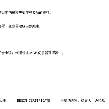
使目前的權杖失效並簽發新的權杖。
重新部署，並讓舊連線自然結束。
會出現在代理程式 MCP 伺服器選擇器中。
以及非
區塊的內容。檔案大小必須為
-----BEGIN CERTIFICATE-----