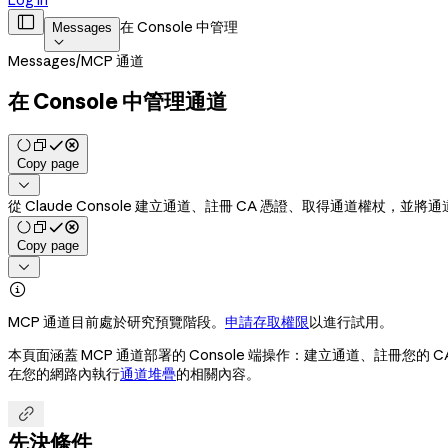
Log in

在 Console 中管理
Messages

Messages
/
MCP 通道
在 Console 中管理通道
Copy page

從 Claude Console 建立通道、註冊 CA 憑證、取得通道權杖，並
Copy page


MCP 通道目前處於研究預覽階段。
申請存取權限
以進行試用。
本頁面涵蓋 MCP 通道部署的 Console 端操作：建立通道、註冊您的
在您的網路內執行
通道堆疊
的相關內容。

先決條件