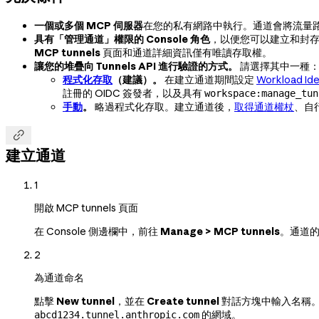
一個或多個 MCP 伺服器
在您的私有網路中執行。通道會將流量
具有「管理通道」權限的 Console 角色
，以便您可以建立和封
MCP tunnels
頁面和通道詳細資訊僅有唯讀存取權。
讓您的堆疊向 Tunnels API 進行驗證的方式。
請選擇其中一種
程式化存取
（建議）。
在建立通道期間設定
Workload Ide
註冊的 OIDC 簽發者，以及具有
workspace:manage_tun
手動
。
略過程式化存取。建立通道後，
取得通道權杖
、自

建立通道
1
開啟 MCP tunnels 頁面
在 Console 側邊欄中，前往
Manage > MCP tunnels
。通道的
2
為通道命名
點擊
New tunnel
，並在
Create tunnel
對話方塊中輸入名稱。
的網域。
abcd1234.tunnel.anthropic.com