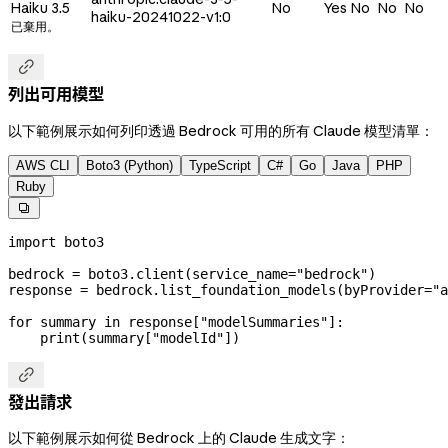
Haiku 3.5
No
Yes
No
No
No
haiku-20241022-v1:0
已棄用。

列出可用模型
以下範例展示如何列印透過 Bedrock 可用的所有 Claude 模型清單：
AWS CLI
Boto3 (Python)
TypeScript
C#
Go
Java
PHP
Ruby

import
 boto3
bedrock 
=
 boto3.client(
service_name
=
"bedrock"
)
response 
=
 bedrock.list_foundation_models(
byProvider
=
"a
for
 summary 
in
 response[
"modelSummaries"
]:
    print
(summary[
"modelId"
])

發出請求
以下範例展示如何從 Bedrock 上的 Claude 生成文字：