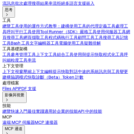
流訊息
批次處理
搜尋結果
串流拒絕
多語言支援
嵌入
思考

工具
總覽
工具使用的運作方式
教學：建構使用工具的代理
定義工具
處理工
具呼叫
平行工具使用
Tool Runner（SDK）
嚴格工具使用
伺服器工具
網
頁搜尋工具
網頁擷取工具
程式碼執行工具
顧問工具
工具搜尋工具
記憶
工具
Bash 工具
文字編輯器工具
電腦使用工具
疑難排解
工具基礎架構
工具參考
管理工具上下文
工具組合
工具使用與提示快取
程式化工具呼
叫
細粒度工具串流
上下文管理
上下文視窗
壓縮
上下文編輯
提示快取
對話中途的系統訊息與工具變更
建構協調模式
快取診斷（Beta）
Token 計數
處理檔案
Files API
PDF 支援
影像與視覺

技能
總覽
快速入門
最佳實踐
適用於企業的技能
API 中的技能
MCP
遠端 MCP 伺服器
MCP 連接器
MCP 通道
