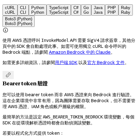
cURL
CLI
Python
TypeScript
C#
Go
Java
PHP
Ruby
cURL
CLI
Python
TypeScript
C#
Go
Java
PHP
Ruby
Boto3 (Python)
Boto3 (Python)

使用 AWS 憑證呼叫
API 需要 SigV4 請求簽章，其他分
InvokeModel
頁中的 SDK 會自動處理此事。如需可使用獨立 cURL 命令呼叫的
Bedrock 端點，請參閱
Amazon Bedrock 中的 Claude
。
如需更多詳細資訊，請參閱
用戶端 SDK
以及
官方 Bedrock 文件
。

Bearer token 驗證
您可以使用 bearer token 而非 AWS 憑證來向 Bedrock 進行驗證。
這在企業環境中非常有用，因為團隊需要存取 Bedrock，但不需要管
理 AWS 憑證、IAM 角色或帳戶層級的權限。
最簡單的方法是設定
環境變數，每個
AWS_BEARER_TOKEN_BEDROCK
SDK 在從環境解析憑證時都會自動偵測該變數。
若要以程式化方式提供 token：