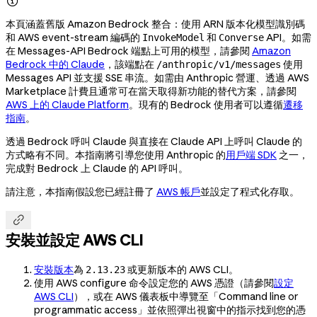

本頁涵蓋舊版 Amazon Bedrock 整合：使用 ARN 版本化模型識別碼
和 AWS event-stream 編碼的
和
API。如需
InvokeModel
Converse
在 Messages-API Bedrock 端點上可用的模型，請參閱
Amazon
Bedrock 中的 Claude
，該端點在
使用
/anthropic/v1/messages
Messages API 並支援 SSE 串流。如需由 Anthropic 營運、透過 AWS
Marketplace 計費且通常可在當天取得新功能的替代方案，請參閱
AWS 上的 Claude Platform
。現有的 Bedrock 使用者可以遵循
遷移
指南
。
透過 Bedrock 呼叫 Claude 與直接在 Claude API 上呼叫 Claude 的
方式略有不同。本指南將引導您使用 Anthropic 的
用戶端 SDK
之一，
完成對 Bedrock 上 Claude 的 API 呼叫。
請注意，本指南假設您已經註冊了
AWS 帳戶
並設定了程式化存取。

安裝並設定 AWS CLI
安裝版本
為
或更新版本的 AWS CLI。
2.13.23
使用 AWS configure 命令設定您的 AWS 憑證（請參閱
設定
AWS CLI
），或在 AWS 儀表板中導覽至「Command line or
programmatic access」並依照彈出視窗中的指示找到您的憑