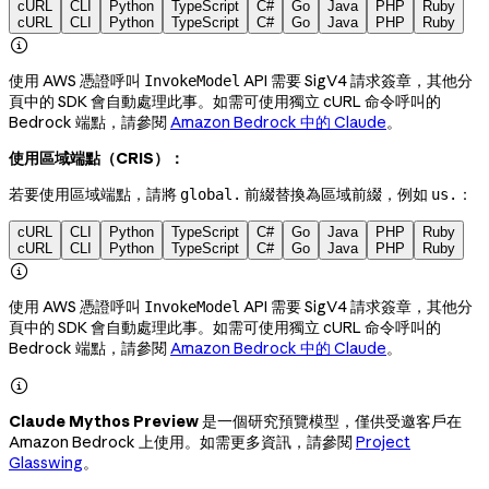
cURL
CLI
Python
TypeScript
C#
Go
Java
PHP
Ruby
cURL
CLI
Python
TypeScript
C#
Go
Java
PHP
Ruby

使用 AWS 憑證呼叫
API 需要 SigV4 請求簽章，其他分
InvokeModel
頁中的 SDK 會自動處理此事。如需可使用獨立 cURL 命令呼叫的
Bedrock 端點，請參閱
Amazon Bedrock 中的 Claude
。
使用區域端點（CRIS）：
若要使用區域端點，請將
前綴替換為區域前綴，例如
：
global.
us.
cURL
CLI
Python
TypeScript
C#
Go
Java
PHP
Ruby
cURL
CLI
Python
TypeScript
C#
Go
Java
PHP
Ruby

使用 AWS 憑證呼叫
API 需要 SigV4 請求簽章，其他分
InvokeModel
頁中的 SDK 會自動處理此事。如需可使用獨立 cURL 命令呼叫的
Bedrock 端點，請參閱
Amazon Bedrock 中的 Claude
。

Claude Mythos Preview
是一個研究預覽模型，僅供受邀客戶在
Amazon Bedrock 上使用。如需更多資訊，請參閱
Project
Glasswing
。