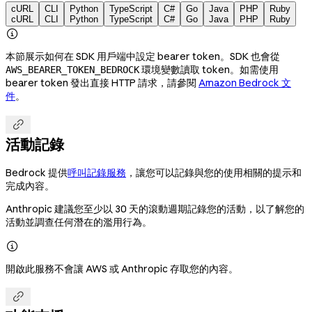
cURL
CLI
Python
TypeScript
C#
Go
Java
PHP
Ruby
cURL
CLI
Python
TypeScript
C#
Go
Java
PHP
Ruby

本節展示如何在 SDK 用戶端中設定 bearer token。SDK 也會從
環境變數讀取 token。如需使用
AWS_BEARER_TOKEN_BEDROCK
bearer token 發出直接 HTTP 請求，請參閱
Amazon Bedrock 文
件
。

活動記錄
Bedrock 提供
呼叫記錄服務
，讓您可以記錄與您的使用相關的提示和
完成內容。
Anthropic 建議您至少以 30 天的滾動週期記錄您的活動，以了解您的
活動並調查任何潛在的濫用行為。

開啟此服務不會讓 AWS 或 Anthropic 存取您的內容。
