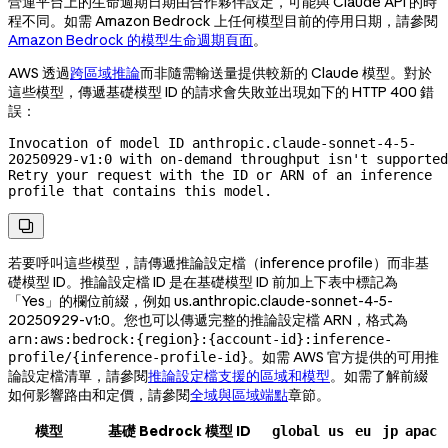
營運平台上的生命週期日期由合作夥伴設定，可能與 Claude API 的時
程不同。如需 Amazon Bedrock 上任何模型目前的停用日期，請參閱
Amazon Bedrock 的模型生命週期頁面
。
AWS 透過
跨區域推論
而非隨需輸送量提供較新的 Claude 模型。對於
這些模型，傳遞基礎模型 ID 的請求會失敗並出現如下的 HTTP 400 錯
誤：
Invocation of model ID anthropic.claude-sonnet-4-5-
20250929-v1:0 with 
on-demand
 throughput isn't supported
Retry your request with the ID or ARN of an inference 
profile that contains this model.

若要呼叫這些模型，請傳遞推論設定檔（inference profile）而非基
礎模型 ID。推論設定檔 ID 是在基礎模型 ID 前加上下表中標記為
「Yes」的欄位前綴，例如
us.anthropic.claude-sonnet-4-5-
20250929-v1:0
。您也可以傳遞完整的推論設定檔 ARN，格式為
arn:aws:bedrock:{region}:{account-id}:inference-
。如需 AWS 官方提供的可用推
profile/{inference-profile-id}
論設定檔清單，請參閱
推論設定檔支援的區域和模型
。如需了解前綴
如何影響路由和定價，請參閱
全域與區域端點
章節。
模型
基礎 Bedrock 模型 ID
global
us
eu
jp
apac