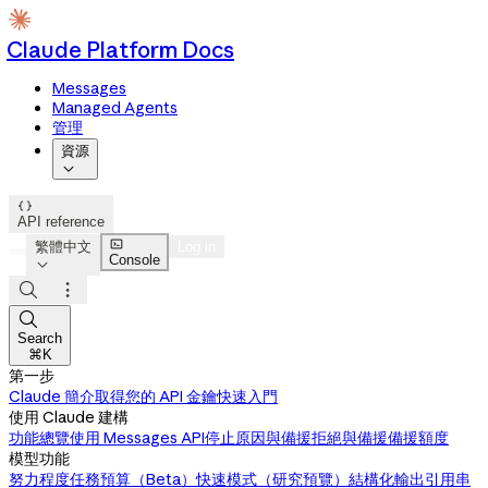
Claude Platform Docs
Messages
Managed Agents
管理
資源


API reference

繁體中文
Log in
Console




Search
⌘K
第一步
Claude 簡介
取得您的 API 金鑰
快速入門
使用 Claude 建構
功能總覽
使用 Messages API
停止原因與備援
拒絕與備援
備援額度
模型功能
努力程度
任務預算（Beta）
快速模式（研究預覽）
結構化輸出
引用
串