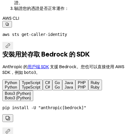
證。
驗證您的憑證是否正常運作：
AWS CLI

aws
 sts
 get-caller-identity

安裝用於存取 Bedrock 的 SDK
Anthropic 的
用戶端 SDK
支援 Bedrock。您也可以直接使用 AWS
SDK，例如
。
boto3
Python
TypeScript
C#
Go
Java
PHP
Ruby
Python
TypeScript
C#
Go
Java
PHP
Ruby
Boto3 (Python)
Boto3 (Python)
pip
 install
 -U
 "anthropic[bedrock]"

