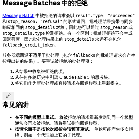
Message Batches 中的拒绝
Message Batch
中被拒绝的请求会以
result.type: "succeeded"
和
的形式返回。批处理结果携带与同步
stop_reason: "refusal"
响应相同的
对象，因此您可以通过
或
stop_details
stop_reason
检测拒绝。有一个区别：批处理拒绝不会生成
stop_details.type
回退额度，因此批处理结果上的
永远不会包含
stop_details
。
fallback_credit_token
服务器端回退不适用于批处理（包含
的批处理请求会产生
fallbacks
按项出错的结果）。要重试被拒绝的批处理项：
从结果中收集被拒绝的项。
从任何多轮历史中剥离 Claude Fable 5 的思考块。
将它们作为新批处理或直接请求在回退模型上重新提交。

常见陷阱
在不同的模型上重试。
将被拒绝的请求重新发送到同一个模型
通常会再次被拒绝。请将重试指向回退模型。
按请求而不是按轮次或按会话预算重试。
单轮可能产生多次拒
绝，例如一个代理加上它的子代理。