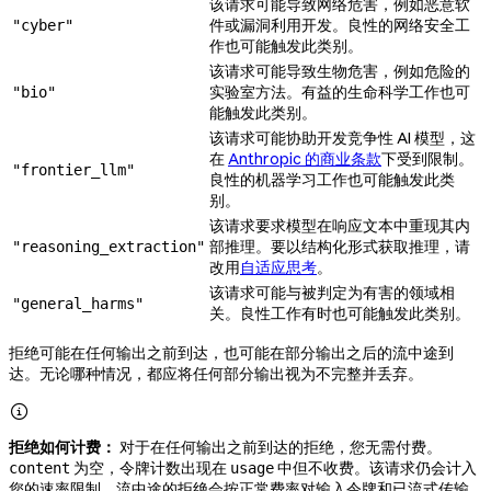
该请求可能导致网络危害，例如恶意软
件或漏洞利用开发。良性的网络安全工
"cyber"
作也可能触发此类别。
该请求可能导致生物危害，例如危险的
实验室方法。有益的生命科学工作也可
"bio"
能触发此类别。
该请求可能协助开发竞争性 AI 模型，这
在
Anthropic 的商业条款
下受到限制。
"frontier_llm"
良性的机器学习工作也可能触发此类
别。
该请求要求模型在响应文本中重现其内
部推理。要以结构化形式获取推理，请
"reasoning_extraction"
改用
自适应思考
。
该请求可能与被判定为有害的领域相
"general_harms"
关。良性工作有时也可能触发此类别。
拒绝可能在任何输出之前到达，也可能在部分输出之后的流中途到
达。无论哪种情况，都应将任何部分输出视为不完整并丢弃。

拒绝如何计费：
对于在任何输出之前到达的拒绝，您无需付费。
为空，令牌计数出现在
中但不收费。该请求仍会计入
content
usage
您的速率限制。流中途的拒绝会按正常费率对输入令牌和已流式传输