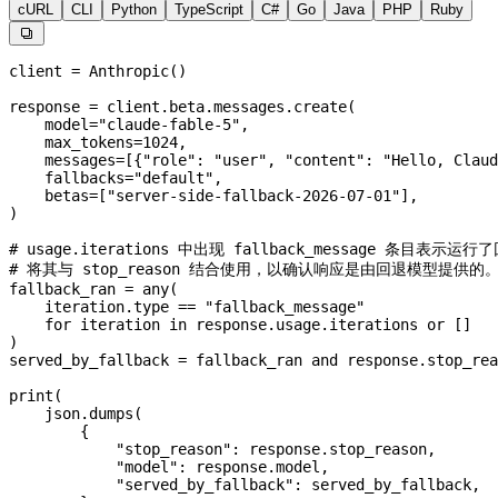
cURL
CLI
Python
TypeScript
C#
Go
Java
PHP
Ruby

client 
=
 Anthropic()
response 
=
 client.beta.messages.create(
    model
=
"claude-fable-5"
,
    max_tokens
=
1024
,
    messages
=
[{
"role"
: 
"user"
, 
"content"
: 
"Hello, Claud
    fallbacks
=
"default"
,
    betas
=
[
"server-side-fallback-2026-07-01"
],
)
# usage.iterations 中出现 fallback_message 条目表示运
# 将其与 stop_reason 结合使用，以确认响应是由回退模型提供的
fallback_ran 
=
 any
(
    iteration.type 
==
 "fallback_message"
    for
 iteration 
in
 response.usage.iterations 
or
 []
)
served_by_fallback 
=
 fallback_ran 
and
 response.stop_rea
print
(
    json.dumps(
        {
            "stop_reason"
: response.stop_reason,
            "model"
: response.model,
            "served_by_fallback"
: served_by_fallback,