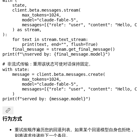
with
 (
    state,
    client.beta.messages.stream(
        max_tokens
=
1024
,
        model
=
"claude-fable-5"
,
        messages
=
[{
"role"
: 
"user"
, 
"content"
: 
"Hello, C
    ) 
as
 stream,
):
    for
 text 
in
 stream.text_stream:
        print
(text, 
end
=
""
, 
flush
=
True
)
    final_message 
=
 stream.get_final_message()
print
(
f
"
\n
served by: 
{
final_message.model
}
"
)
# 非流式传输：重用该状态可使对话保持固定。
with
 state:
    message 
=
 client.beta.messages.create(
        max_tokens
=
1024
,
        model
=
"claude-fable-5"
,
        messages
=
[{
"role"
: 
"user"
, 
"content"
: 
"Hello, C
    )
print
(
f
"served by: 
{
message.model
}
"
)

行为方式
重试按顺序遍历您的回退列表。如果某个回退模型自身也拒绝，
则将请求传递给下一个条目。