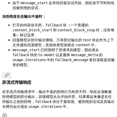
由于
会等待回退尝试开始，因此首字节时间包
message_start
括被拒绝的尝试。
当拒绝发生在输出中途时：
打开的内容块关闭，
块（一个普通的
fallback
和
对，没有增
content_block_start
content_block_stop
量）标记边界。
回退模型从部分输出继续。只有部分输出的
块会作为上下
text
文传递给回退模型；其他块类型保留在
中。
content
已经指明了所请求的模型，因此请从
message_start
块的
以及最终
的
fallback
to.model
message_delta
中的
条目读取提供服
usage.iterations
fallback_message
务的模型。

非流式传输响应
在非流式传输请求中，输出中途的拒绝行为有所不同：响应会省略被
拒绝模型的部分输出，回退模型从头开始作答。结果看起来像是在任
何输出之前的拒绝，
块位于最前面。被拒绝的尝试及其输出
fallback
令牌仍会出现在
中。
usage.iterations
