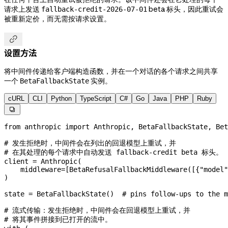
请求上发送
beta 标头，因此重试会
fallback-credit-2026-07-01
被重新定价，而无需按请求设置。

设置方法
将中间件传递给客户端构造函数，并在一个对话的各个请求之间共享
一个
实例。
BetaFallbackState
cURL
CLI
Python
TypeScript
C#
Go
Java
PHP
Ruby

from
 anthropic 
import
 Anthropic, BetaFallbackState, Bet
# 发生拒绝时，中间件会在列出的回退模型上重试，并
# 在其处理的每个请求中自动发送 fallback-credit beta 标头。
client 
=
 Anthropic(
    middleware
=
[BetaRefusalFallbackMiddleware([{
"model"
)
state 
=
 BetaFallbackState()  
# pins follow-ups to the m
# 流式传输：发生拒绝时，中间件会在回退模型上重试，并
# 将其事件拼接到已打开的流中。