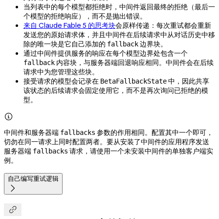
当列表中的每个模型都拒绝时，中间件返回最终的拒绝（最后一
个模型的拒绝响应），而不是抛出错误。
来自 Claude Fable 5 的思考块
会原样传递：每次重试都会重新
发送您的原始请求体，并且中间件在后续请求中从对话历史中移
除的唯一块是它自己添加的
边界块。
fallback
通过中间件提供服务的响应在每个模型边界处包含一个
内容块，与服务器端回退响应相同。中间件会在后续
fallback
请求中为您管理这些块。
接受请求的模型会记录在
中，因此共享
BetaFallbackState
该状态的后续请求会固定使用它，而不是再次询问已拒绝的模
型。

中间件和服务器端
参数的作用相同。配置其中一个即可，
fallbacks
切勿在同一请求上同时配置两者。要从安装了中间件的应用程序发送
服务器端
请求，请使用一个未安装中间件的单独客户端实
fallbacks
例。
自己编写重试逻辑

