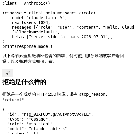
client 
=
 Anthropic()
response 
=
 client.beta.messages.create(
    model
=
"claude-fable-5"
,
    max_tokens
=
1024
,
    messages
=
[{
"role"
: 
"user"
, 
"content"
: 
"Hello, Claud
    fallbacks
=
"default"
,
    betas
=
[
"server-side-fallback-2026-07-01"
],
)
print
(response.model)
以下各节涵盖拒绝响应包含的内容、何时使用服务器端或客户端回
退，以及每种方式如何计费。

拒绝是什么样的
拒绝是一个成功的 HTTP 200 响应，带有
stop_reason:
：
"refusal"
{
  "id"
: 
"msg_01XFUDYJgAACzvnptvVoYEL"
,
  "type"
: 
"message"
,
  "role"
: 
"assistant"
,
  "model"
: 
"claude-fable-5"
,
  "content"
: [],