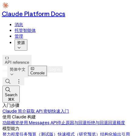
Claude Platform Docs
消息
托管智能体
管理
资源


API reference

简体中文
Log in
Console




Search
⌘K
入门步骤
Claude 简介
获取 API 密钥
快速入门
使用 Claude 构建
功能概览
使用 Messages API
停止原因与回退
拒绝与回退
回退额度
模型能力
努力程度
任务预算（测试版）
快速模式（研究预览）
结构化输出
引用