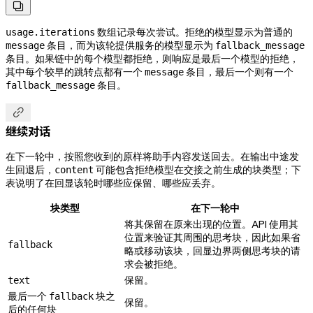

数组记录每次尝试。拒绝的模型显示为普通的
usage.iterations
条目，而为该轮提供服务的模型显示为
message
fallback_message
条目。如果链中的每个模型都拒绝，则响应是最后一个模型的拒绝，
其中每个较早的跳转点都有一个
条目，最后一个则有一个
message
条目。
fallback_message

继续对话
在下一轮中，按照您收到的原样将助手内容发送回去。在输出中途发
生回退后，
可能包含拒绝模型在交接之前生成的块类型；下
content
表说明了在回显该轮时哪些应保留、哪些应丢弃。
块类型
在下一轮中
将其保留在原来出现的位置。API 使用其
位置来验证其周围的思考块，因此如果省
fallback
略或移动该块，回显边界两侧思考块的请
求会被拒绝。
保留。
text
最后一个
块之
fallback
保留。
后的任何块