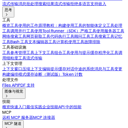
流式传输消息
批处理
搜索结果
流式传输拒绝
多语言支持
嵌入
思考

工具
概览
工具使用的工作原理
教程：构建使用工具的智能体
定义工具
处理
工具调用
并行工具使用
Tool Runner（SDK）
严格工具使用
服务器工具
网络搜索工具
网页获取工具
代码执行工具
顾问工具
工具搜索工具
记忆
工具
Bash 工具
文本编辑器工具
计算机使用工具
故障排除
工具基础设施
工具参考
管理工具上下文
工具组合
工具使用与提示缓存
程序化工具调
用
细粒度工具流式传输
上下文管理
上下文窗口
压缩
上下文编辑
提示缓存
对话中途的系统消息与工具变更
构建编排模式
缓存诊断（测试版）
Token 计数
处理文件
Files API
PDF 支持
图像与视觉

技能
概览
快速入门
最佳实践
企业技能
API 中的技能
MCP
远程 MCP 服务器
MCP 连接器
MCP 隧道