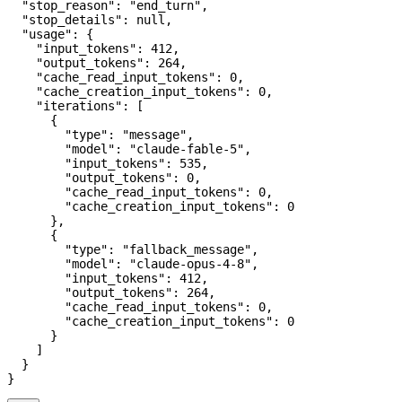
  "stop_reason"
: 
"end_turn"
,
  "stop_details"
: 
null
,
  "usage"
: {
    "input_tokens"
: 
412
,
    "output_tokens"
: 
264
,
    "cache_read_input_tokens"
: 
0
,
    "cache_creation_input_tokens"
: 
0
,
    "iterations"
: [
      {
        "type"
: 
"message"
,
        "model"
: 
"claude-fable-5"
,
        "input_tokens"
: 
535
,
        "output_tokens"
: 
0
,
        "cache_read_input_tokens"
: 
0
,
        "cache_creation_input_tokens"
: 
0
      },
      {
        "type"
: 
"fallback_message"
,
        "model"
: 
"claude-opus-4-8"
,
        "input_tokens"
: 
412
,
        "output_tokens"
: 
264
,
        "cache_read_input_tokens"
: 
0
,
        "cache_creation_input_tokens"
: 
0
      }
    ]
  }
}