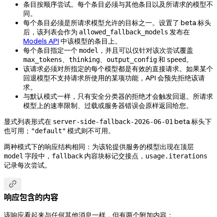
条目按顺序尝试。每个条目必须与其他条目以及所请求的模型不
同。
每个条目必须是所请求模型允许的目标之一。设置了 beta 标头
后，该列表会作为
发布在
allowed_fallback_models
Models API
中该模型的条目上。
每个条目指定一个
，并且可以仅针对该次尝试覆盖
model
、
、
和
。
max_tokens
thinking
output_config
speed
该请求必须对所指定的每个模型都是有效的直接请求。如果某个
回退模型不支持请求所使用的某项功能，API 会预先拒绝该请
求。
与默认模式一样，只有安全分类器的拒绝才会触发回退。所请求
模型上的速率限制、过载或服务器错误会原样返回给您。
显式列表形式在
beta 标头下
server-side-fallback-2026-06-01
也可用；
模式则不可用。
"default"
两种模式下的响应结构相同：为该轮提供服务的模型出现在顶层
字段中，
内容块标记交接点，
model
fallback
usage.iterations
记录每次尝试。

响应包含的内容
该响应看起来与任何其他消息一样，但有两个附加内容：