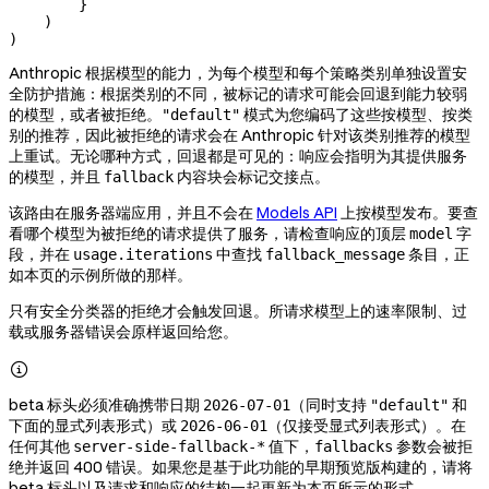
        }
    )
)
Anthropic 根据模型的能力，为每个模型和每个策略类别单独设置安
全防护措施：根据类别的不同，被标记的请求可能会回退到能力较弱
的模型，或者被拒绝。
模式为您编码了这些按模型、按类
"default"
别的推荐，因此被拒绝的请求会在 Anthropic 针对该类别推荐的模型
上重试。无论哪种方式，回退都是可见的：响应会指明为其提供服务
的模型，并且
内容块会标记交接点。
fallback
该路由在服务器端应用，并且不会在
Models API
上按模型发布。要查
看哪个模型为被拒绝的请求提供了服务，请检查响应的顶层
字
model
段，并在
中查找
条目，正
usage.iterations
fallback_message
如本页的示例所做的那样。
只有安全分类器的拒绝才会触发回退。所请求模型上的速率限制、过
载或服务器错误会原样返回给您。

beta 标头必须准确携带日期
（同时支持
和
2026-07-01
"default"
下面的显式列表形式）或
（仅接受显式列表形式）。在
2026-06-01
任何其他
值下，
参数会被拒
server-side-fallback-*
fallbacks
绝并返回 400 错误。如果您是基于此功能的早期预览版构建的，请将
beta 标头以及请求和响应的结构一起更新为本页所示的形式。