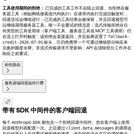
工具使用期间的拒绝：
已完成的工具工作不会阻止回退。当拒绝在服
务器工具（例如网络搜索或代码执行）在请求内执行完成后触发时，
回退尝试会继续进行：已完成的工具结果会被保留，并且回退模型可
以继续调用服务器工具。唯一不会重试的情况是：流式传输拒绝在任
何类型的工具使用块（客户端工具、服务器工具或 MCP 工具调用）仍
在流上打开时触发：该拒绝会直接返回，并且如果设置了
fallback-
标头，它仍然携带一个可通过继续部分响应来
credit-2026-07-01
兑换的额度令牌。非流式传输请求不受影响；API 会清除部分工作并在
响应之前重试。
粘性路由

服务器端回退如何计费


带有 SDK 中间件的客户端回退
每个 Anthropic SDK 都包含一个拒绝回退中间件。您在客户端上使用
回退模型列表配置一次。之后通过
的调用会
client.beta.messages
在任何平台上自动重试被拒绝的请求。该中间件还会在它处理的每个