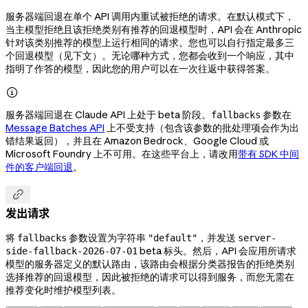
服务器端回退在单个 API 调用内重试被拒绝的请求。在默认模式下，
当主模型拒绝且该拒绝类别有推荐的回退模型时，API 会在 Anthropic
针对该类别推荐的模型上运行相同的请求。您也可以自行指定最多三
个回退模型（见下文）。无论哪种方式，您都会收到一个响应，其中
指明了作答的模型，因此您的用户可以在一次往返中获得答案。

服务器端回退在 Claude API 上处于 beta 阶段。
参数在
fallbacks
Message Batches API
上不受支持（包含该参数的批处理项会作为出
错结果返回），并且在 Amazon Bedrock、Google Cloud 或
Microsoft Foundry 上不可用。在这些平台上，请改用
带有 SDK 中间
件的客户端回退
。

发出请求
将
参数设置为字符串
，并发送
fallbacks
"default"
server-
beta 标头。然后，API 会应用所请求
side-fallback-2026-07-01
模型的服务器定义的默认路由，该路由会根据分类器报告的拒绝类别
选择推荐的回退模型，因此被拒绝的请求可以得到服务，而您无需在
推荐变化时维护模型列表。