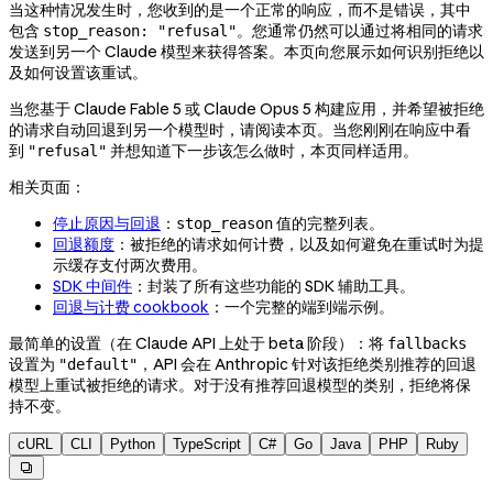
当这种情况发生时，您收到的是一个正常的响应，而不是错误，其中
包含
。您通常仍然可以通过将相同的请求
stop_reason: "refusal"
发送到另一个 Claude 模型来获得答案。本页向您展示如何识别拒绝以
及如何设置该重试。
当您基于 Claude Fable 5 或 Claude Opus 5 构建应用，并希望被拒绝
的请求自动回退到另一个模型时，请阅读本页。当您刚刚在响应中看
到
并想知道下一步该怎么做时，本页同样适用。
"refusal"
相关页面：
停止原因与回退
：
值的完整列表。
stop_reason
回退额度
：被拒绝的请求如何计费，以及如何避免在重试时为提
示缓存支付两次费用。
SDK 中间件
：封装了所有这些功能的 SDK 辅助工具。
回退与计费 cookbook
：一个完整的端到端示例。
最简单的设置（在 Claude API 上处于 beta 阶段）：将
fallbacks
设置为
，API 会在 Anthropic 针对该拒绝类别推荐的回退
"default"
模型上重试被拒绝的请求。对于没有推荐回退模型的类别，拒绝将保
持不变。
cURL
CLI
Python
TypeScript
C#
Go
Java
PHP
Ruby
