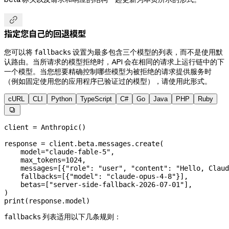

指定您自己的回退模型
您可以将
设置为最多包含三个模型的列表，而不是使用默
fallbacks
认路由。当所请求的模型拒绝时，API 会在相同的请求上运行链中的下
一个模型。当您想要精确控制哪些模型为被拒绝的请求提供服务时
（例如固定使用您的应用程序已验证过的模型），请使用此形式。
cURL
CLI
Python
TypeScript
C#
Go
Java
PHP
Ruby

client 
=
 Anthropic()
response 
=
 client.beta.messages.create(
    model
=
"claude-fable-5"
,
    max_tokens
=
1024
,
    messages
=
[{
"role"
: 
"user"
, 
"content"
: 
"Hello, Claud
    fallbacks
=
[{
"model"
: 
"claude-opus-4-8"
}],
    betas
=
[
"server-side-fallback-2026-07-01"
],
)
print
(response.model)
列表适用以下几条规则：
fallbacks