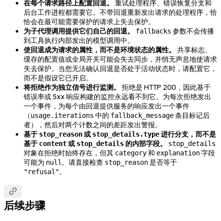
在每个请求路径上配置回退。
重试处理程序、错误恢复分支和
后台工作进程都需要它。不带回退重新发出请求的处理程序，恰
恰会在最可能需要保护的请求上失去保护。
为子代理调用提供它们自己的回退。
参数不会传播
fallbacks
到工具执行内部发出的模型调用中。
使回退成为请求的属性，而不是环境状态的属性。
共享标志、
缓存的配置值或全局开关可能会失去同步，并悄无声息地使请求
失去保护。当您无法确认回退是否处于活动状态时，请配置它，
而不是假设它已开启。
将拒绝作为独立信号进行监测。
拒绝是 HTTP 200，因此基于
错误率或 5xx 响应构建的监控永远看不到它。为每次拒绝发出
一个事件，为每个由回退提供服务的响应发出一个事件
（
中的
条目标记后
usage.iterations
fallback_message
者），然后对两个计数之间的差距发出警报。
基于
或
进行分支，而不是
stop_reason
stop_details.type
基于
或
的内部字段。
content
stop_details
stop_details
对象在拒绝时始终存在，但其
和
字段
category
explanation
可能为
。请直接检查
是否等于
null
stop_reason
。
"refusal"

后续步骤