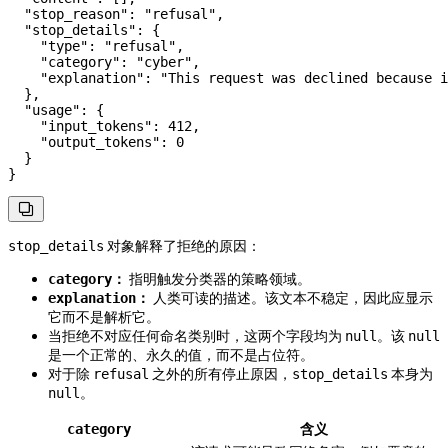
  "stop_reason"
: 
"refusal"
,
  "stop_details"
: {
    "type"
: 
"refusal"
,
    "category"
: 
"cyber"
,
    "explanation"
: 
"This request was declined because i
  },
  "usage"
: {
    "input_tokens"
: 
412
,
    "output_tokens"
: 
0
  }
}

对象解释了拒绝的原因：
stop_details
：
指明触发分类器的策略领域。
category
：
人类可读的描述。该文本不稳定，因此应显示
explanation
它而不是解析它。
当拒绝不对应任何命名类别时，这两个字段均为
。该
null
null
是一个正常的、永久的值，而不是占位符。
对于除
之外的所有停止原因，
本身为
refusal
stop_details
。
null
含义
category