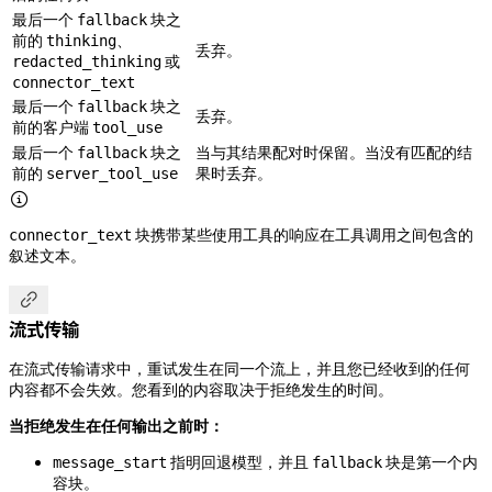
最后一个
块之
fallback
前的
、
thinking
丢弃。
或
redacted_thinking
connector_text
最后一个
块之
fallback
丢弃。
前的客户端
tool_use
最后一个
块之
当与其结果配对时保留。当没有匹配的结
fallback
前的
果时丢弃。
server_tool_use

块携带某些使用工具的响应在工具调用之间包含的
connector_text
叙述文本。

流式传输
在流式传输请求中，重试发生在同一个流上，并且您已经收到的任何
内容都不会失效。您看到的内容取决于拒绝发生的时间。
当拒绝发生在任何输出之前时：
指明回退模型，并且
块是第一个内
message_start
fallback
容块。