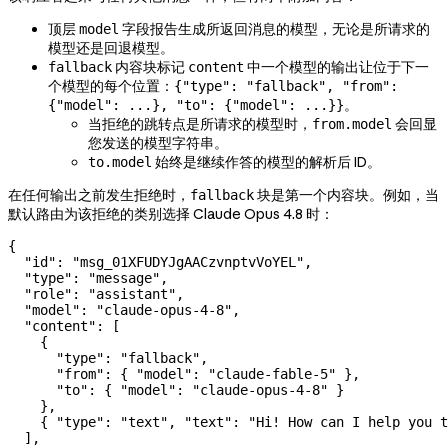
顶层
字段报告生成所返回消息的模型，无论是所请求的
model
模型还是回退模型。
内容块标记
中一个模型的输出让位于下一
fallback
content
个模型的每个位置：
{"type": "fallback", "from":
。
{"model": ...}, "to": {"model": ...}}
当拒绝的跳转点是所请求的模型时，
会回显
from.model
您发送的模型字符串。
始终是继续作答的模型的解析后 ID。
to.model
在任何输出之前发生拒绝时，
块是第一个内容块。例如，当
fallback
默认路由为该拒绝的类别选择 Claude Opus 4.8 时：
{
  "id"
: 
"msg_01XFUDYJgAACzvnptvVoYEL"
,
  "type"
: 
"message"
,
  "role"
: 
"assistant"
,
  "model"
: 
"claude-opus-4-8"
,
  "content"
: [
    {
      "type"
: 
"fallback"
,
      "from"
: { 
"model"
: 
"claude-fable-5"
 },
      "to"
: { 
"model"
: 
"claude-opus-4-8"
 }
    },
    { 
"type"
: 
"text"
, 
"text"
: 
"Hi! How can I help you t
  ],