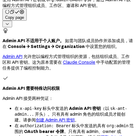
编程方式管理组织成员、工作区、邀请和 API 密钥。
Copy page


Admin API 不适用于个人账户。
如需与团队成员协作并添加成员，请
在
Console → Settings → Organization
中设置您的组织。
Admin API
允许您以编程方式管理组织的资源，包括组织成员、工作
区和 API 密钥。这为原本需要在
Claude Console
中手动配置的管理
任务提供了编程控制能力。

Admin API 需要特殊访问权限
Admin API 接受两种凭证：
在
标头中发送的
Admin API 密钥
（以
x-api-key
sk-ant-
开头）。只有具有 admin 角色的组织成员才能创
admin...
建。请参阅
创建 Admin API 密钥
。
在
标头中发送的具有
范
authorization: Bearer
org:admin
围的
OAuth bearer 令牌
。只有具有 admin、owner 或