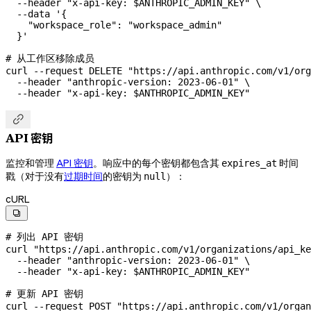
  --header
 "x-api-key: 
$ANTHROPIC_ADMIN_KEY
"
 \
  --data
 '{
    "workspace_role": "workspace_admin"
  }'
# 从工作区移除成员
curl
 --request
 DELETE
 "https://api.anthropic.com/v1/org
  --header
 "anthropic-version: 2023-06-01"
 \
  --header
 "x-api-key: 
$ANTHROPIC_ADMIN_KEY
"

API 密钥
监控和管理
API 密钥
。响应中的每个密钥都包含其
时间
expires_at
戳（对于没有
过期时间
的密钥为
）：
null
cURL

# 列出 API 密钥
curl
 "https://api.anthropic.com/v1/organizations/api_ke
  --header
 "anthropic-version: 2023-06-01"
 \
  --header
 "x-api-key: 
$ANTHROPIC_ADMIN_KEY
"
# 更新 API 密钥
curl
 --request
 POST
 "https://api.anthropic.com/v1/organ