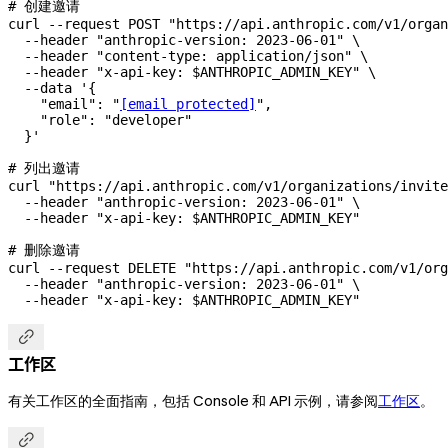
# 创建邀请
curl
 --request
 POST
 "https://api.anthropic.com/v1/organ
  --header
 "anthropic-version: 2023-06-01"
 \
  --header
 "content-type: application/json"
 \
  --header
 "x-api-key: 
$ANTHROPIC_ADMIN_KEY
"
 \
  --data
 '{
    "email": "
[email protected]
",
    "role": "developer"
  }'
# 列出邀请
curl
 "https://api.anthropic.com/v1/organizations/invite
  --header
 "anthropic-version: 2023-06-01"
 \
  --header
 "x-api-key: 
$ANTHROPIC_ADMIN_KEY
"
# 删除邀请
curl
 --request
 DELETE
 "https://api.anthropic.com/v1/org
  --header
 "anthropic-version: 2023-06-01"
 \
  --header
 "x-api-key: 
$ANTHROPIC_ADMIN_KEY
"

工作区
有关工作区的全面指南，包括 Console 和 API 示例，请参阅
工作区
。
