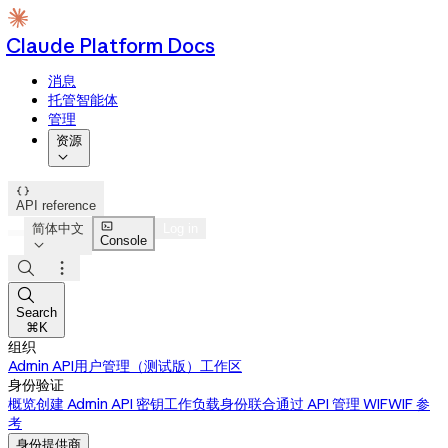
Claude Platform Docs
消息
托管智能体
管理
资源


API reference

简体中文
Log in
Console




Search
⌘K
组织
Admin API
用户管理（测试版）
工作区
身份验证
概览
创建 Admin API 密钥
工作负载身份联合
通过 API 管理 WIF
WIF 参
考
身份提供商