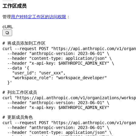
工作区成员
管理
用户对特定工作区的访问权限
：
cURL

# 将成员添加到工作区
curl
 --request
 POST
 "https://api.anthropic.com/v1/organ
  --header
 "anthropic-version: 2023-06-01"
 \
  --header
 "content-type: application/json"
 \
  --header
 "x-api-key: 
$ANTHROPIC_ADMIN_KEY
"
 \
  --data
 '{
    "user_id": "user_xxx",
    "workspace_role": "workspace_developer"
  }'
# 列出工作区成员
curl
 "https://api.anthropic.com/v1/organizations/worksp
  --header
 "anthropic-version: 2023-06-01"
 \
  --header
 "x-api-key: 
$ANTHROPIC_ADMIN_KEY
"
# 更新成员角色
curl
 --request
 POST
 "https://api.anthropic.com/v1/organ
  --header
 "anthropic-version: 2023-06-01"
 \
  --header
 "content-type: application/json"
 \