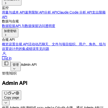

监控
用量与成本 API
速率限制 API
分析 API
Claude Code 分析 API
支出限额
API
数据与合规
数据驻留
API 与数据保留
访问透明度
加密密钥

合规 API
概览
设置合规 API
活动动态
聊天、文件与项目
组织、用户、角色、组与
设置
设计您的集成
错误
常见问题

Log in

Admin API
管理

管理
/
组织
Admin API
Copy page

使用 Admin API 密钥或
OAuth 令牌，通过 Admin API 以
org:admin