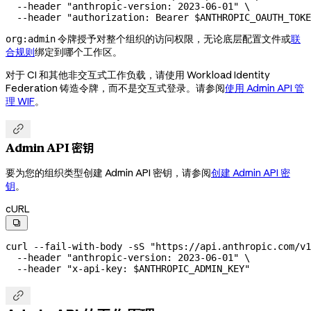
  --header
 "anthropic-version: 2023-06-01"
 \
  --header
 "authorization: Bearer 
$ANTHROPIC_OAUTH_TOKE
令牌授予对整个组织的访问权限，无论底层配置文件或
联
org:admin
合规则
绑定到哪个工作区。
对于 CI 和其他非交互式工作负载，请使用 Workload Identity
Federation 铸造令牌，而不是交互式登录。请参阅
使用 Admin API 管
理 WIF
。

Admin API 密钥
要为您的组织类型创建 Admin API 密钥，请参阅
创建 Admin API 密
钥
。
cURL

curl
 --fail-with-body
 -sS
 "https://api.anthropic.com/v1
  --header
 "anthropic-version: 2023-06-01"
 \
  --header
 "x-api-key: 
$ANTHROPIC_ADMIN_KEY
"
