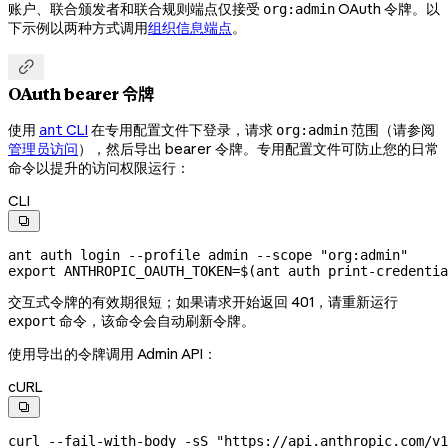
账户、联合颁发者和联合规则端点仅接受
OAuth 令牌。以
org:admin
下示例以两种方式调用
组织信息端点
。

OAuth bearer 令牌
使用
CLI
在专用配置文件下登录，请求
范围（请参阅
ant
org:admin
管理员访问
），然后导出 bearer 令牌。专用配置文件可防止您的日常
命令以提升的访问权限运行：
CLI

ant
 auth
 login
 --profile
 admin
 --scope
 "org:admin"
export
 ANTHROPIC_OAUTH_TOKEN
=
$(
ant
 auth
 print-credentia
交互式令牌的有效期很短；如果请求开始返回 401，请重新运行
命令，该命令会自动刷新令牌。
export
使用导出的令牌调用 Admin API：
cURL

curl
 --fail-with-body
 -sS
 "https://api.anthropic.com/v1