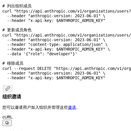
# 列出组织成员
curl
 "https://api.anthropic.com/v1/organizations/users?
  --header
 "anthropic-version: 2023-06-01"
 \
  --header
 "x-api-key: 
$ANTHROPIC_ADMIN_KEY
"
# 更新成员角色
curl
 "https://api.anthropic.com/v1/organizations/users/
  --header
 "anthropic-version: 2023-06-01"
 \
  --header
 "content-type: application/json"
 \
  --header
 "x-api-key: 
$ANTHROPIC_ADMIN_KEY
"
 \
  --data
 '{"role": "developer"}'
# 移除成员
curl
 --request
 DELETE
 "https://api.anthropic.com/v1/org
  --header
 "anthropic-version: 2023-06-01"
 \
  --header
 "x-api-key: 
$ANTHROPIC_ADMIN_KEY
"

组织邀请
您可以邀请用户加入组织并管理这些
邀请
。
cURL
