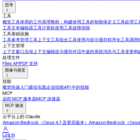
思考

工具
概览
工具使用的工作原理
教程：构建使用工具的智能体
定义工具
处理工
工具
文本编辑器工具
计算机使用工具
故障排除
工具基础设施
工具参考
管理工具上下文
工具组合
工具使用与提示缓存
程序化工具调用
上下文管理
上下文窗口
压缩
上下文编辑
提示缓存
对话中途的系统消息与工具变更
构
处理文件
Files API
PDF 支持
图像与视觉

技能
概览
快速入门
最佳实践
企业技能
API 中的技能
MCP
远程 MCP 服务器
MCP 连接器
MCP 隧道

云平台上的 Claude
Amazon Bedrock（Opus 4.7 及更高版本）
Amazon Bedrock（Op

Log in