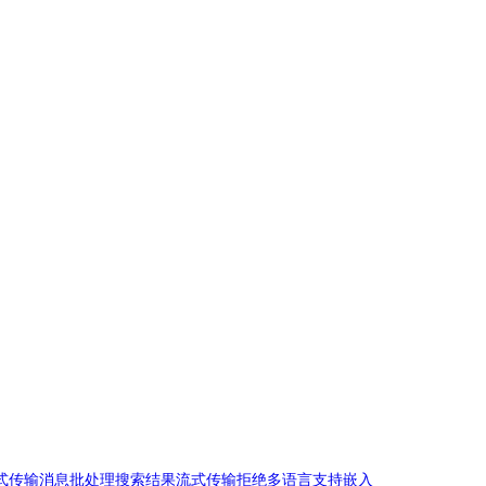
式传输消息
批处理
搜索结果
流式传输拒绝
多语言支持
嵌入