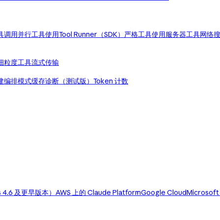
具调用
并行工具使用
Tool Runner（SDK）
严格工具使用
服务器工具
网络
细粒度工具流式传输
建编排模式
缓存诊断（测试版）
Token 计数
us 4.6 及更早版本）
AWS 上的 Claude Platform
Google Cloud
Microsoft