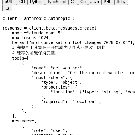
cURL
CLI
Python
TypeScript
C#
Go
Java
PHP
Ruby

client 
=
 anthropic.Anthropic()
response 
=
 client.beta.messages.create(
    model
=
"claude-opus-5"
,
    max_tokens
=
1024
,
    betas
=
[
"mid-conversation-tool-changes-2026-07-01"
],
    # 完整的工具集在一开始就声明且从不更改，因此
    # 缓存的前缀保持完整。
    tools
=
[
        {
            "name"
: 
"get_weather"
,
            "description"
: 
"Get the current weather for
            "input_schema"
: {
                "type"
: 
"object"
,
                "properties"
: {
                    "location"
: {
"type"
: 
"string"
, 
"des
                },
                "required"
: [
"location"
],
            },
        },
    ],
    messages
=
[
        {
            "role"
: 
"user"
,