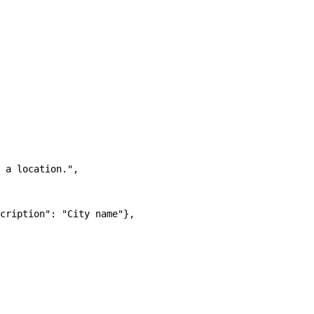
 a location."
,
cription"
: 
"City name"
},