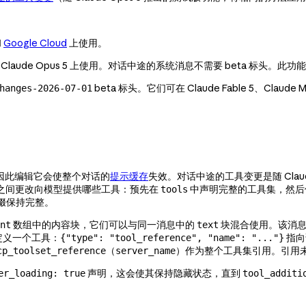
和
Google Cloud
上使用。
.8 和 Claude Opus 5 上使用。对话中途的系统消息不需要 beta 标头。此功
beta 标头。它们可在 Claude Fable 5、Claude My
hanges-2026-07-01
因此编辑它会使整个对话的
提示缓存
失效。对话中途的工具变更是随 Clau
之间更改向模型提供哪些工具：预先在
中声明完整的工具集，然
tools
缀保持完整。
数组中的内容块，它们可以与同一消息中的
块混合使用。该消息
nt
text
定义一个工具：
指向
{"type": "tool_reference", "name": "..."}
（
）作为整个工具集引用。引用
cp_toolset_reference
server_name
声明，这会使其保持隐藏状态，直到
er_loading: true
tool_additi