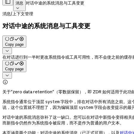

对话中途的系统消息与工具变更
消息

消息
/
上下文管理
对话中途的系统消息与工具变更
Copy page

在对话进行到一半时更改系统指令或工具可用性，而不会使之前的缓存
Copy page


关于"zero data retention"（零数据保留），即 ZDR 如何适用于
系统指令通常位于顶层
字段中，排在对话中所有消息之前。这
system
说，这个位置就不理想了，因为编辑顶层
字段会改变提示的最
system
对话中途的系统消息弥补了这一缺口。您可以在对话中新指令变得相关
而新指令仍然作为系统指令被应用，而不是作为普通的用户文本。
本页涵盖两个功能：对话中途的系统消息（已正式可用），以及
对话中