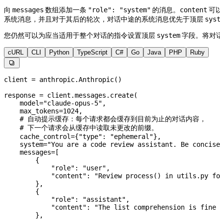
向
数组添加一条
的消息。
可
messages
"role": "system"
content
系统消息，并且对于其后的轮次，对话中途的系统消息优先于顶层
sys
您仍然可以为应当适用于整个对话的指令设置顶层
字段。将对
system
cURL
CLI
Python
TypeScript
C#
Go
Java
PHP
Ruby

client 
=
 anthropic.Anthropic()
response 
=
 client.messages.create(
    model
=
"claude-opus-5"
,
    max_tokens
=
1024
,
    # 自动提示缓存：每个请求都会缓存到目前为止的对话内容，
    # 下一个请求会从缓存中读取未更改的前缀。
    cache_control
=
{
"type"
: 
"ephemeral"
},
    system
=
"You are a code review assistant. Be concise
    messages
=
[
        {
            "role"
: 
"user"
,
            "content"
: 
"Review process() in utils.py fo
        },
        {
            "role"
: 
"assistant"
,
            "content"
: 
"The list comprehension is fine 
        },