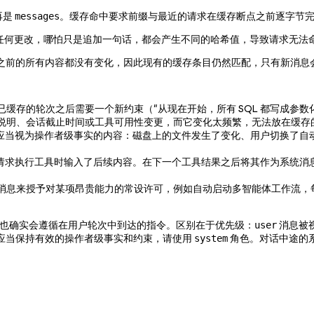
再是
。缓存命中要求前缀与最近的请求在缓存断点之前逐字节
messages
任何更改，哪怕只是追加一句话，都会产生不同的哈希值，导致请求无法
之前的所有内容都没有变化，因此现有的缓存条目仍然匹配，只有新消息
缓存的轮次之后需要一个新约束（"从现在开始，所有 SQL 都写成参数
说明、会话截止时间或工具可用性变更，而它变化太频繁，无法放在缓存
de 应当视为操作者级事实的内容：磁盘上的文件发生了变化、用户切换
上一个请求执行工具时输入了后续内容。在下一个工具结果之后将其作为系统消息
消息来授予对某项昂贵能力的常设许可，例如自动启动多智能体工作流，
de 也确实会遵循在用户轮次中到达的指令。区别在于优先级：
消息被
user
应当保持有效的操作者级事实和约束，请使用
角色。对话中途的
system