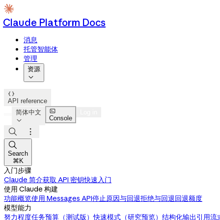
Claude Platform Docs
消息
托管智能体
管理
资源


API reference

简体中文
Log in
Console




Search
⌘K
入门步骤
Claude 简介
获取 API 密钥
快速入门
使用 Claude 构建
功能概览
使用 Messages API
停止原因与回退
拒绝与回退
回退额度
模型能力
努力程度
任务预算（测试版）
快速模式（研究预览）
结构化输出
引用
流