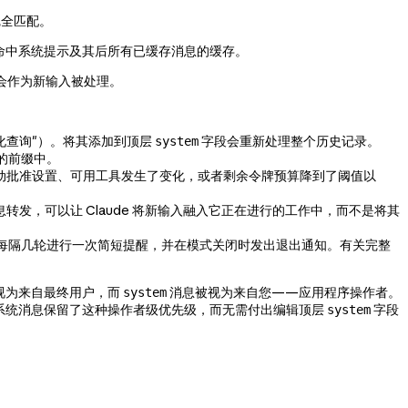
完全匹配。
命中系统提示及其后所有已缓存消息的缓存。
会作为新输入被处理。
化查询"）。将其添加到顶层
字段会重新处理整个历史记录。
system
的前缀中。
了自动批准设置、可用工具发生了变化，或者剩余令牌预算降到了阈值以
转发，可以让 Claude 将新输入融入它正在进行的工作中，而不是将其
每隔几轮进行一次简短提醒，并在模式关闭时发出退出通知。有关完整
视为来自最终用户，而
消息被视为来自您——应用程序操作者。
system
系统消息保留了这种操作者级优先级，而无需付出编辑顶层
字段
system