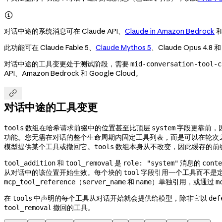

对话中途的系统消息可在 Claude API、
Claude in Amazon Bedrock
此功能可在 Claude Fable 5、
Claude Mythos 5
、Claude Opus 4
对话中途的工具变更处于测试阶段，需要
mid-conversation-tool-c
API、Amazon Bedrock 和 Google Cloud。

对话中途的工具变更
数组在哈希请求前缀中的位置甚至比顶层
字段更靠前，
tools
system
功能。您无需在对话的整个生命周期内固定工具列表，而是可以在轮次
模型提供某个工具或撤回它。
数组本身从不改变，因此缓存的前
tools
和
是
消息的
tool_addition
tool_removal
role: "system"
conte
从对话中的该位置开始生效。每个块的
字段引用一个工具而不是
tool
（
和
）单独引用，或通过
mcp_tool_reference
server_name
name
m
在
中声明的每个工具从对话开始就会提供给模型，除非它以
tools
def
撤回的工具。
tool_removal