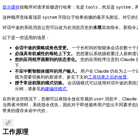
提示缓存
按顺序对请求前缀进行哈希：先是
，然后是
，
tools
system
这种顺序意味着顶层
字段位于哈希前缀的最开头附近。对它的
system
对话中途的系统消息让您可以改为在消息历史的
末尾
添加指令。新指令
以下是一些适用的场景：
会话中途的策略或角色变更。
一个长时间的智能体会话在数十个已
必须具有权威性的每轮上下文。
您想要以系统级权重注入新鲜度
您的应用程序观察到的状态变化。
您的应用程序注意到 Clau
下。
不应中断智能体循环的用户输入。
用户在 Claude 仍在为
视为需要切换到的新请求。参见下文的
工具结果之后的放置
。
授予常设权限的模式切换。
会话级模式可以使用对话中途的系统
示例，请参见
构建编排模式
。
在所有这些情况下，您都可以将指令放在常规的
消息中，Clau
user
当两者冲突时，系统指令优先，因此对于即使最终用户提出不同要求也
带来的缓存未命中代价。

工作原理