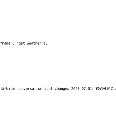
"name"
: 
"get_weather"
},
 标头
。它们可在 Claud
mid-conversation-tool-changes-2026-07-01