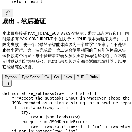
    return
 result

扇出，然后验证
扇出最多接受
个提示，通过日志运行它们，同
MAX_TOTAL_SUBTASKS
时最多有
个在执行中（PHP 版本为顺序执行），并
MAX_CONCURRENT
隔离失败，使一个出错的子智能体降级为一个错误字符串，而不是终
止整个运行。第一波完成后，第二波会复用相同的子智能体路径来尝
试反驳每个结果：每个验证者都会从源头重新推导这些论断，在不确
定时默认判定为被反驳。原始结果及其判定都会返回给编排器，以便
它能够综合权衡。
Python
TypeScript
C#
Go
Java
PHP
Ruby

def
 normalize_subtasks
(
raw
) -> list[
str
]:
    """Accept the subtasks input in whatever shape the 
    JSON-encoded as a single string, or a newline-separ
    if
 isinstance
(raw, 
str
):
        try
:
            raw 
=
 json.loads(raw)
        except
 json.JSONDecodeError:
            raw 
=
 raw.splitlines() 
if
 "
\n
"
 in
 raw 
else
 
    if
 not
 isinstance
(raw, 
list
):