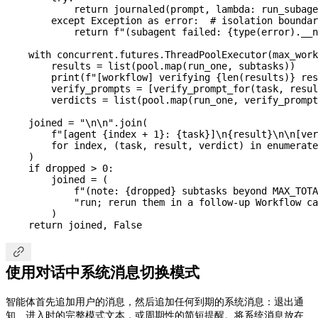
            return
 journaled(prompt, 
lambda
: run_subage
        except
 Exception
 as
 error:  
# isolation boundar
            return
 f
"(subagent failed: 
{
type
(error).
__n
    with
 concurrent.futures.ThreadPoolExecutor(
max_work
        results 
=
 list
(pool.map(run_one, subtasks))
        print
(
f
"[workflow] verifying 
{
len
(results)
}
 res
        verify_prompts 
=
 [verify_prompt_for(task, resul
        verdicts 
=
 list
(pool.map(run_one, verify_prompt
    joined 
=
 "
\n\n
"
.join(
        f
"[agent 
{
index 
+
 1
}
: 
{
task
}
]
\n
{
result
}
\n\n
[ver
        for
 index, (task, result, verdict) 
in
 enumerate
    )
    if
 dropped 
>
 0
:
        joined 
=
 (
            f
"(note: 
{
dropped
}
 subtasks beyond MAX_TOTA
            "run; rerun them in a follow-up Workflow ca
        )
    return
 joined, 
False

使用对话中系统消息切换模式
智能体首先追加用户的消息，然后追加任何到期的系统消息：退出通
知、进入时的完整模式文本，或周期性的简短提醒。将系统消息放在