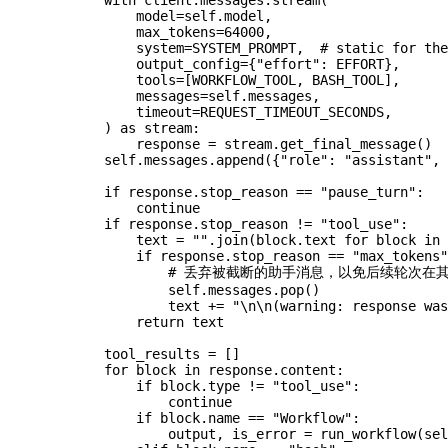
                model
=
self
.model,
                max_tokens
=
64000
,
                system
=
SYSTEM_PROMPT
,  
# static for the
                output_config
=
{
"effort"
: 
EFFORT
},
                tools
=
[
WORKFLOW_TOOL
, 
BASH_TOOL
],
                messages
=
self
.messages,
                timeout
=
REQUEST_TIMEOUT_SECONDS
,
            ) 
as
 stream:
                response 
=
 stream.get_final_message()
            self
.messages.append({
"role"
: 
"assistant"
, 
            if
 response.stop_reason 
==
 "pause_turn"
:
                continue
            if
 response.stop_reason 
!=
 "tool_use"
:
                text 
=
 ""
.join(block.text 
for
 block 
in
 
                if
 response.stop_reason 
==
 "max_tokens"
                    # 丢弃被截断的助手消息，以免后续轮
                    self
.messages.pop()
                    text 
+=
 "
\n\n
(warning: response was
                return
 text
            tool_results 
=
 []
            for
 block 
in
 response.content:
                if
 block.type 
!=
 "tool_use"
:
                    continue
                if
 block.name 
==
 "Workflow"
:
                    output, is_error 
=
 run_workflow(
sel