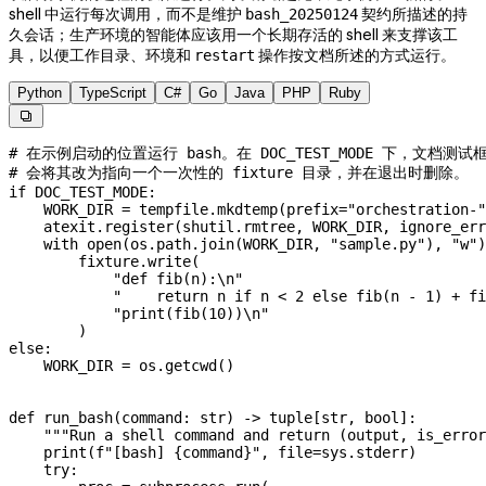
shell 中运行每次调用，而不是维护
契约所描述的持
bash_20250124
久会话；生产环境的智能体应该用一个长期存活的 shell 来支撑该工
具，以便工作目录、环境和
操作按文档所述的方式运行。
restart
Python
TypeScript
C#
Go
Java
PHP
Ruby

# 在示例启动的位置运行 bash。在 DOC_TEST_MODE 下，文档测试
# 会将其改为指向一个一次性的 fixture 目录，并在退出时删除。
if
 DOC_TEST_MODE
:
    WORK_DIR
 =
 tempfile.mkdtemp(
prefix
=
"orchestration-"
    atexit.register(shutil.rmtree, 
WORK_DIR
, 
ignore_err
    with
 open
(os.path.join(
WORK_DIR
, 
"sample.py"
), 
"w"
)
        fixture.write(
            "def fib(n):
\n
"
            "    return n if n < 2 else fib(n - 1) + fi
            "print(fib(10))
\n
"
        )
else
:
    WORK_DIR
 =
 os.getcwd()
def
 run_bash
(
command
: 
str
) -> tuple[
str
, 
bool
]:
    """Run a shell command and return (output, is_error
    print
(
f
"[bash] 
{
command
}
"
, 
file
=
sys.stderr)
    try
: