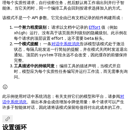
理每个实质性请求，自行侦察任务，然后默认将工作扇出到并行子智
能体。当它关闭时，同一个编排工具会回到按请求选择加入的方式。
该模式不是一个 API 参数。它完全由已有文档记录的组件构建而成：
一个努力程度级别：
请求以文档中记录的
Effort
值（例如
）运行。没有高于该页面所列级别的隐藏级别。此示例在
xhigh
每个请求的顶层设置 effort，这不需要 beta 标头。
一个模式提醒：
一条
对话中系统消息
告诉模型该模式处于激活
状态，每隔几轮发送一行简短的提醒，并在模式关闭时发送退出
通知。顶层的
字段永远不会改变，因此缓存的前缀保持
system
完整。
工具描述中的持续同意：
编排工具的描述声明，当模式开启
时，模型应为每个实质性任务编写并运行工作流，而无需事先询
问。

此示例使用对话中系统消息；有关支持它们的模型和平台，请参阅
对
话中系统消息
。扇出本身会成倍增加令牌使用量：单个请求可以产生
许多子智能体对话，因此请将该模式保留给值得付出此成本的工作。

设置循环