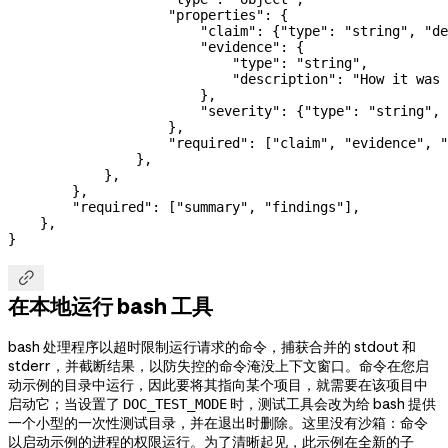
                    "properties"
: {
                        "claim"
: {
"type"
: 
"string"
, 
"de
                        "evidence"
: {
                            "type"
: 
"string"
,
                            "description"
: 
"How it was 
                        },
                        "severity"
: {
"type"
: 
"string"
, 
                    },
                    "required"
: [
"claim"
, 
"evidence"
, 
"
                },
            },
        },
        "required"
: [
"summary"
, 
"findings"
],
    },
}

在本地运行 bash 工具
bash 处理程序以超时限制运行请求的命令，捕获合并的 stdout 和
stderr，并截断结果，以防失控的命令淹没上下文窗口。命令在您启
动示例的目录中运行，因此要将其指向某个项目，就需要在该项目中
启动它；当设置了
时，测试工具会改为给 bash 提供
DOC_TEST_MODE
一个小型的一次性测试目录，并在退出时删除。这里没有沙箱：命令
以启动示例的进程的权限运行。为了清晰起见，此示例在全新的子