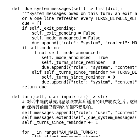
    def
 _due_system_messages
(
self
) -> list[
dict
]:
        """System messages owed on this turn: an exit n
        or a one-line refresher every TURNS_BETWEEN_REF
        due 
=
 []
        if
 self
._exit_pending:
            self
._exit_pending 
=
 False
            self
._mode_announced 
=
 False
            due.append({
"role"
: 
"system"
, 
"content"
: 
MO
        if
 self
.mode_on:
            if
 not
 self
._mode_announced:
                self
._mode_announced 
=
 True
                self
._turns_since_reminder 
=
 0
                due.append({
"role"
: 
"system"
, 
"content"
            elif
 self
._turns_since_reminder 
>=
 TURNS_BE
                self
._turns_since_reminder 
=
 0
                due.append({
"role"
: 
"system"
, 
"content"
        return
 due
    def
 turn
(
self
, 
user_input
: 
str
) -> 
str
:
        # 对话中途的系统消息紧跟在其所适用的用户轮次之后，这
        # 保持其前面已缓存的前缀不受影响。
        self
.messages.append({
"role"
: 
"user"
, 
"content"
        self
.messages.extend(
self
._due_system_messages(
        self
._turns_since_reminder 
+=
 1
        for
 _ 
in
 range
(
MAX_MAIN_TURNS
):
            with
 client.messages.stream(