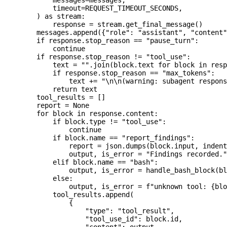
            messages
=
messages,
            timeout
=
REQUEST_TIMEOUT_SECONDS
,
        ) 
as
 stream:
            response 
=
 stream.get_final_message()
        messages.append({
"role"
: 
"assistant"
, 
"content"
        if
 response.stop_reason 
==
 "pause_turn"
:
            continue
        if
 response.stop_reason 
!=
 "tool_use"
:
            text 
=
 ""
.join(block.text 
for
 block 
in
 resp
            if
 response.stop_reason 
==
 "max_tokens"
:
                text 
+=
 "
\n\n
(warning: subagent respons
            return
 text
        tool_results 
=
 []
        report 
=
 None
        for
 block 
in
 response.content:
            if
 block.type 
!=
 "tool_use"
:
                continue
            if
 block.name 
==
 "report_findings"
:
                report 
=
 json.dumps(block.input, 
indent
                output, is_error 
=
 "Findings recorded."
            elif
 block.name 
==
 "bash"
:
                output, is_error 
=
 handle_bash_block(bl
            else
:
                output, is_error 
=
 f
"unknown tool: 
{
blo
            tool_results.append(
                {
                    "type"
: 
"tool_result"
,
                    "tool_use_id"
: block.id,