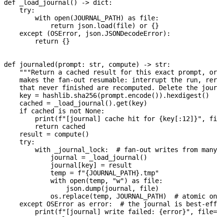
def
 _load_journal
() -> 
dict
:
    try
:
        with
 open
(
JOURNAL_PATH
) 
as
 file
:
            return
 json.load(
file
) 
or
 {}
    except
 (
OSError
, json.JSONDecodeError):
        return
 {}
def
 journaled
(
prompt
: 
str
, 
compute
) -> 
str
:
    """Return a cached result for this exact prompt, or
    makes the fan-out resumable: interrupt the run, rer
    that never finished are recomputed. Delete the jour
    key 
=
 hashlib.sha256(prompt.encode()).hexdigest()
    cached 
=
 _load_journal().get(key)
    if
 cached 
is
 not
 None
:
        print
(
f
"[journal] cache hit for 
{
key[:
12
]
}
"
, 
fi
        return
 cached
    result 
=
 compute()
    try
:
        with
 _journal_lock:  
# fan-out writes from many
            journal 
=
 _load_journal()
            journal[key] 
=
 result
            temp 
=
 f
"
{
JOURNAL_PATH
}
.tmp"
            with
 open
(temp, 
"w"
) 
as
 file
:
                json.dump(journal, 
file
)
            os.replace(temp, 
JOURNAL_PATH
)  
# atomic on
    except
 OSError
 as
 error:  
# the journal is best-eff
        print
(
f
"[journal] write failed: 
{
error
}
"
, 
file
=