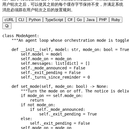
用户轮次之后，可以使其之前的每个缓存字节保持不变，并满足系统
消息必须跟在用户轮次之后的放置规则。
cURL
CLI
Python
TypeScript
C#
Go
Java
PHP
Ruby

class
 ModeAgent
:
    """An agent loop whose orchestration mode is toggl
    def
 __init__
(
self
, 
model
: 
str
, 
mode_on
: 
bool
 =
 True
        self
.model 
=
 model
        self
.mode_on 
=
 mode_on
        self
.messages: list[
dict
] 
=
 []
        self
._mode_announced 
=
 False
        self
._exit_pending 
=
 False
        self
._turns_since_reminder 
=
 0
    def
 set_mode
(
self
, 
mode_on
: 
bool
) -> 
None
:
        """Turn the mode on or off. The notice is deliv
        if
 mode_on 
==
 self
.mode_on:
            return
        if
 not
 mode_on:
            if
 self
._mode_announced:
                self
._exit_pending 
=
 True
        else
:
            self
._exit_pending 
=
 False
        self
.mode_on 
=
 mode_on