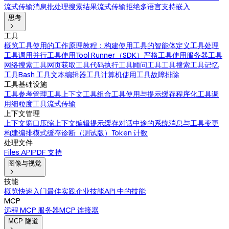
流式传输消息
批处理
搜索结果
流式传输拒绝
多语言支持
嵌入
思考

工具
概览
工具使用的工作原理
教程：构建使用工具的智能体
定义工具
处理
工具调用
并行工具使用
Tool Runner（SDK）
严格工具使用
服务器工具
网络搜索工具
网页获取工具
代码执行工具
顾问工具
工具搜索工具
记忆
工具
Bash 工具
文本编辑器工具
计算机使用工具
故障排除
工具基础设施
工具参考
管理工具上下文
工具组合
工具使用与提示缓存
程序化工具调
用
细粒度工具流式传输
上下文管理
上下文窗口
压缩
上下文编辑
提示缓存
对话中途的系统消息与工具变更
构建编排模式
缓存诊断（测试版）
Token 计数
处理文件
Files API
PDF 支持
图像与视觉

技能
概览
快速入门
最佳实践
企业技能
API 中的技能
MCP
远程 MCP 服务器
MCP 连接器
MCP 隧道