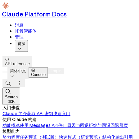
Claude Platform Docs
消息
托管智能体
管理
资源


API reference

简体中文
Log in
Console




Search
⌘K
入门步骤
Claude 简介
获取 API 密钥
快速入门
使用 Claude 构建
功能概览
使用 Messages API
停止原因与回退
拒绝与回退
回退额度
模型能力
努力程度
任务预算（测试版）
快速模式（研究预览）
结构化输出
引用