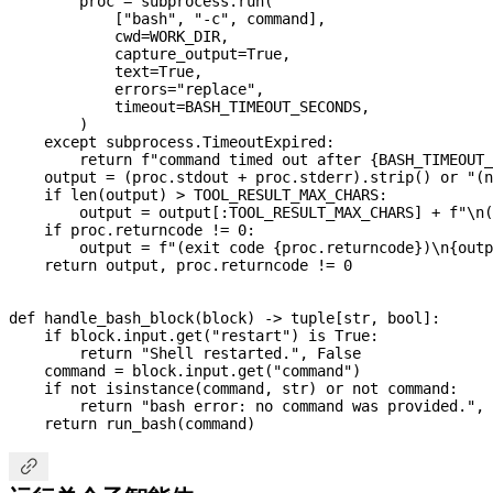
        proc 
=
 subprocess.run(
            [
"bash"
, 
"-c"
, command],
            cwd
=
WORK_DIR
,
            capture_output
=
True
,
            text
=
True
,
            errors
=
"replace"
,
            timeout
=
BASH_TIMEOUT_SECONDS
,
        )
    except
 subprocess.TimeoutExpired:
        return
 f
"command timed out after 
{
BASH_TIMEOUT_
    output 
=
 (proc.stdout 
+
 proc.stderr).strip() 
or
 "(n
    if
 len
(output) 
>
 TOOL_RESULT_MAX_CHARS
:
        output 
=
 output[:
TOOL_RESULT_MAX_CHARS
] 
+
 f
"
\n
(
    if
 proc.returncode 
!=
 0
:
        output 
=
 f
"(exit code 
{
proc.returncode
}
)
\n
{
outp
    return
 output, proc.returncode 
!=
 0
def
 handle_bash_block
(
block
) -> tuple[
str
, 
bool
]:
    if
 block.input.get(
"restart"
) 
is
 True
:
        return
 "Shell restarted."
, 
False
    command 
=
 block.input.get(
"command"
)
    if
 not
 isinstance
(command, 
str
) 
or
 not
 command:
        return
 "bash error: no command was provided."
, 
    return
 run_bash(command)
