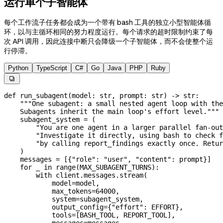
运行单个子智能体
每个工作流子任务都会成为一个带有 bash 工具的独立小型智能体循
环，以与主循环相同的努力程度运行。每个请求的超时限制约束了每
次 API 调用，因此连接中断只会降级一个子智能体，而不会使整个运
行停滞。
Python
TypeScript
C#
Go
Java
PHP
Ruby

def
 run_subagent
(
model
: 
str
, 
prompt
: 
str
) -> 
str
:
    """One subagent: a small nested agent loop with the
    Subagents inherit the main loop's effort level."""
    subagent_system 
=
 (
        "You are one agent in a larger parallel fan-out
        "Investigate it directly, using bash to check f
        "by calling report_findings exactly once. Retur
    )
    messages 
=
 [{
"role"
: 
"user"
, 
"content"
: prompt}]
    for
 _ 
in
 range
(
MAX_SUBAGENT_TURNS
):
        with
 client.messages.stream(
            model
=
model,
            max_tokens
=
64000
,
            system
=
subagent_system,
            output_config
=
{
"effort"
: 
EFFORT
},
            tools
=
[
BASH_TOOL
, 
REPORT_TOOL
],