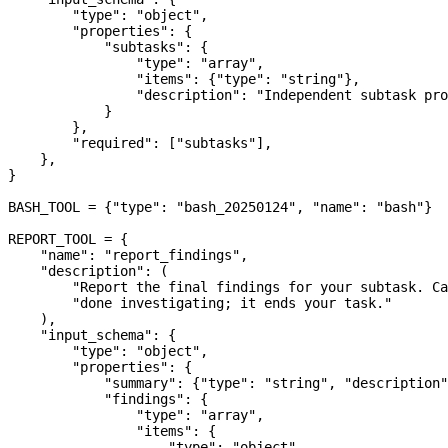
        "type"
: 
"object"
,
        "properties"
: {
            "subtasks"
: {
                "type"
: 
"array"
,
                "items"
: {
"type"
: 
"string"
},
                "description"
: 
"Independent subtask pro
            }
        },
        "required"
: [
"subtasks"
],
    },
}
BASH_TOOL
 =
 {
"type"
: 
"bash_20250124"
, 
"name"
: 
"bash"
}
REPORT_TOOL
 =
 {
    "name"
: 
"report_findings"
,
    "description"
: (
        "Report the final findings for your subtask. Ca
        "done investigating; it ends your task."
    ),
    "input_schema"
: {
        "type"
: 
"object"
,
        "properties"
: {
            "summary"
: {
"type"
: 
"string"
, 
"description"
            "findings"
: {
                "type"
: 
"array"
,
                "items"
: {
                    "type"
: 
"object"
,