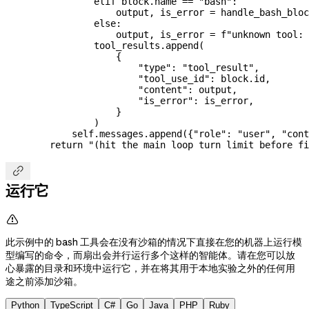
                elif
 block.name 
==
 "bash"
:
                    output, is_error 
=
 handle_bash_bloc
                else
:
                    output, is_error 
=
 f
"unknown tool: 
                tool_results.append(
                    {
                        "type"
: 
"tool_result"
,
                        "tool_use_id"
: block.id,
                        "content"
: output,
                        "is_error"
: is_error,
                    }
                )
            self
.messages.append({
"role"
: 
"user"
, 
"cont
        return
 "(hit the main loop turn limit before fi

运行它

此示例中的 bash 工具会在没有沙箱的情况下直接在您的机器上运行模
型编写的命令，而扇出会并行运行多个这样的智能体。请在您可以放
心暴露的目录和环境中运行它，并在将其用于本地实验之外的任何用
途之前添加沙箱。
Python
TypeScript
C#
Go
Java
PHP
Ruby