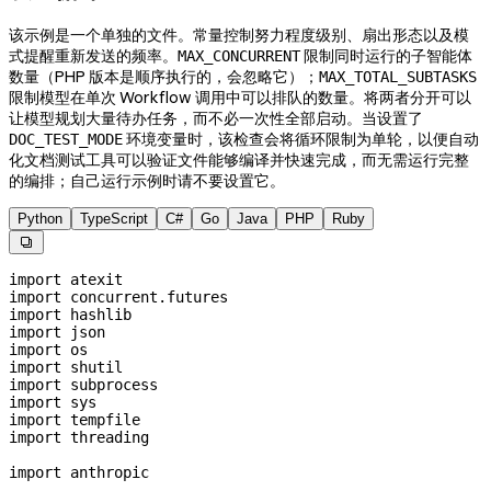
该示例是一个单独的文件。常量控制努力程度级别、扇出形态以及模
式提醒重新发送的频率。
限制同时运行的子智能体
MAX_CONCURRENT
数量（PHP 版本是顺序执行的，会忽略它）；
MAX_TOTAL_SUBTASKS
限制模型在单次 Workflow 调用中可以排队的数量。将两者分开可以
让模型规划大量待办任务，而不必一次性全部启动。当设置了
环境变量时，该检查会将循环限制为单轮，以便自动
DOC_TEST_MODE
化文档测试工具可以验证文件能够编译并快速完成，而无需运行完整
的编排；自己运行示例时请不要设置它。
Python
TypeScript
C#
Go
Java
PHP
Ruby

import
 atexit
import
 concurrent.futures
import
 hashlib
import
 json
import
 os
import
 shutil
import
 subprocess
import
 sys
import
 tempfile
import
 threading
import
 anthropic