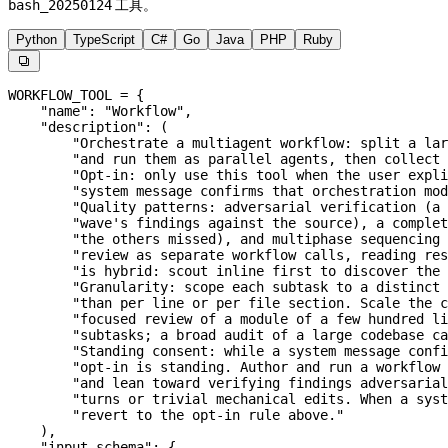
工具。
bash_20250124
Python
TypeScript
C#
Go
Java
PHP
Ruby

WORKFLOW_TOOL
 =
 {
    "name"
: 
"Workflow"
,
    "description"
: (
        "Orchestrate a multiagent workflow: split a lar
        "and run them as parallel agents, then collect 
        "Opt-in: only use this tool when the user expli
        "system message confirms that orchestration mod
        "Quality patterns: adversarial verification (a 
        "wave's findings against the source), a complet
        "the others missed), and multiphase sequencing 
        "review as separate workflow calls, reading res
        "is hybrid: scout inline first to discover the 
        "Granularity: scope each subtask to a distinct 
        "than per line or per file section. Scale the c
        "focused review of a module of a few hundred li
        "subtasks; a broad audit of a large codebase ca
        "Standing consent: while a system message confi
        "opt-in is standing. Author and run a workflow 
        "and lean toward verifying findings adversarial
        "turns or trivial mechanical edits. When a sys
        "revert to the opt-in rule above."
    ),
    "input_schema"
: {