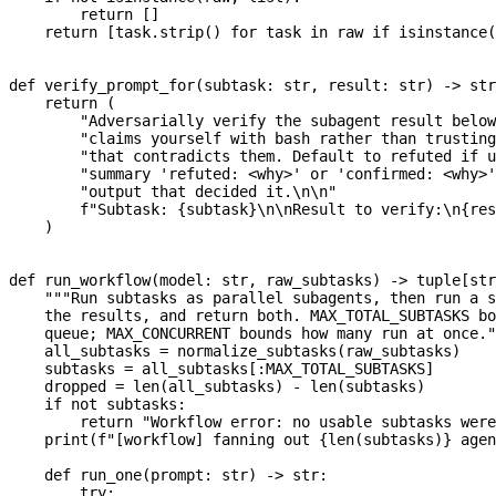
        return
 []
    return
 [task.strip() 
for
 task 
in
 raw 
if
 isinstance
(
def
 verify_prompt_for
(
subtask
: 
str
, 
result
: 
str
) -> 
str
    return
 (
        "Adversarially verify the subagent result below
        "claims yourself with bash rather than trusting
        "that contradicts them. Default to refuted if u
        "summary 'refuted: <why>' or 'confirmed: <why>'
        "output that decided it.
\n\n
"
        f
"Subtask: 
{
subtask
}
\n\n
Result to verify:
\n
{
res
    )
def
 run_workflow
(
model
: 
str
, 
raw_subtasks
) -> tuple[
str
    """Run subtasks as parallel subagents, then run a s
    the results, and return both. MAX_TOTAL_SUBTASKS bo
    queue; MAX_CONCURRENT bounds how many run at once."
    all_subtasks 
=
 normalize_subtasks(raw_subtasks)
    subtasks 
=
 all_subtasks[:
MAX_TOTAL_SUBTASKS
]
    dropped 
=
 len
(all_subtasks) 
-
 len
(subtasks)
    if
 not
 subtasks:
        return
 "Workflow error: no usable subtasks were
    print
(
f
"[workflow] fanning out 
{
len
(subtasks)
}
 agen
    def
 run_one
(
prompt
: 
str
) -> 
str
:
        try
: