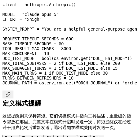
client 
=
 anthropic.Anthropic()
MODEL
 =
 "claude-opus-5"
EFFORT
 =
 "xhigh"
SYSTEM_PROMPT
 =
 "You are a helpful general-purpose agen
REQUEST_TIMEOUT_SECONDS
 =
 600
BASH_TIMEOUT_SECONDS
 =
 60
TOOL_RESULT_MAX_CHARS
 =
 8000
MAX_CONCURRENT
 =
 10
DOC_TEST_MODE
 =
 bool
(os.environ.get(
"DOC_TEST_MODE"
))
MAX_TOTAL_SUBTASKS
 =
 2
 if
 DOC_TEST_MODE
 else
 200
MAX_SUBAGENT_TURNS
 =
 1
 if
 DOC_TEST_MODE
 else
 15
MAX_MAIN_TURNS
 =
 1
 if
 DOC_TEST_MODE
 else
 30
TURNS_BETWEEN_REFRESHERS
 =
 10
JOURNAL_PATH
 =
 os.environ.get(
"ORCH_JOURNAL"
) 
or
 "orche

定义模式提醒
这些提醒刻意保持简短。它们切换模式并指向工具描述，重量级的指
令都放在那里。完整文本在模式开启时发送一次，简短提醒仅在经过
若干用户轮次后重新发送，退出通知在模式关闭时发送一次。