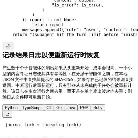
                    "content"
: output,
                    "is_error"
: is_error,
                }
            )
        if
 report 
is
 not
 None
:
            return
 report
        messages.append({
"role"
: 
"user"
, 
"content"
: too
    return
 "(subagent hit the turn limit before finishi

记录结果日志以便重新运行时恢复
产生数十个子智能体的扇出如果从头重新开始，成本会很高。一个小
型的内容寻址日志使其具有幂等性：在分派子智能体之前，在本地
JSON 文件中查找其提示的 SHA-256，如果存在已记录的结果则直接
返回。中断运行后重新运行，只有那些从未完成的子任务会被重新计
算。该日志在多次运行之间去重，而不是在单个扇出波次内去重；删
除日志文件即可重新开始。
Python
TypeScript
C#
Go
Java
PHP
Ruby

_journal_lock 
=
 threading.Lock()