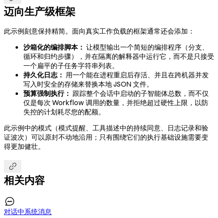
迈向生产级框架
此示例刻意保持精简。面向真实工作负载的框架通常还会添加：
沙箱化的编排脚本：
让模型输出一个简短的编排程序（分支、
循环和归约步骤），并在隔离的解释器中运行它，而不是只接受
一个扁平的子任务字符串列表。
持久化日志：
用一个能在进程重启后存活、并且在跨机器并发
写入时安全的存储来替换本地 JSON 文件。
预算强制执行：
跟踪整个会话中启动的子智能体总数，而不仅
仅是每次 Workflow 调用的数量，并拒绝超过硬性上限，以防
失控的计划耗尽您的配额。
此示例中的模式（模式提醒、工具描述中的持续同意、日志记录和验
证波次）可以原封不动地沿用；只有围绕它们的执行基础设施需要变
得更加健壮。

相关内容

对话中系统消息