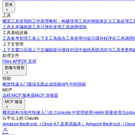
思考

工具
概览
工具使用的工作原理
教程：构建使用工具的智能体
定义工具
处理工
工具
文本编辑器工具
计算机使用工具
故障排除
工具基础设施
工具参考
管理工具上下文
工具组合
工具使用与提示缓存
程序化工具调用
上下文管理
上下文窗口
压缩
上下文编辑
提示缓存
对话中途的系统消息与工具变更
构
处理文件
Files API
PDF 支持
图像与视觉

技能
概览
快速入门
最佳实践
企业技能
API 中的技能
MCP
远程 MCP 服务器
MCP 连接器
MCP 隧道

概览
架构与组件
快速入门
在 Console 中管理
使用 Helm 部署
使用 Dock
云平台上的 Claude
Amazon Bedrock（Opus 4.7 及更高版本）
Amazon Bedrock（Op
