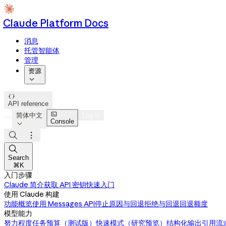
Claude Platform Docs
消息
托管智能体
管理
资源


API reference

简体中文
Log in
Console




Search
⌘K
入门步骤
Claude 简介
获取 API 密钥
快速入门
使用 Claude 构建
功能概览
使用 Messages API
停止原因与回退
拒绝与回退
回退额度
模型能力
努力程度
任务预算（测试版）
快速模式（研究预览）
结构化输出
引用
流