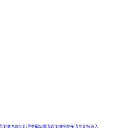
式传输消息
批处理
搜索结果
流式传输拒绝
多语言支持
嵌入