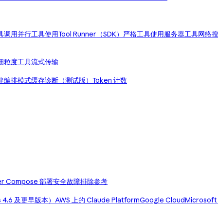
具调用
并行工具使用
Tool Runner（SDK）
严格工具使用
服务器工具
网络
细粒度工具流式传输
建编排模式
缓存诊断（测试版）
Token 计数
er Compose 部署
安全
故障排除
参考
us 4.6 及更早版本）
AWS 上的 Claude Platform
Google Cloud
Microsoft