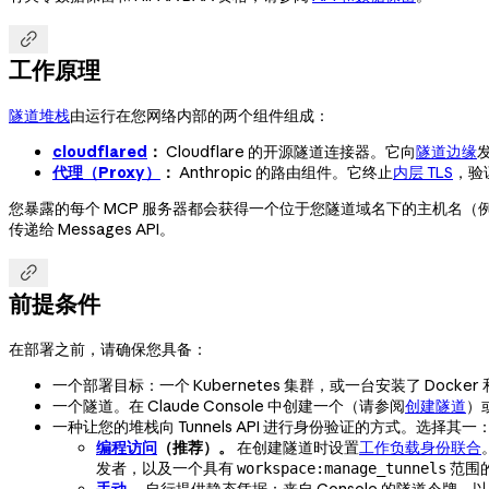

工作原理
隧道堆栈
由运行在您网络内部的两个组件组成：
cloudflared
：
Cloudflare 的开源隧道连接器。它向
隧道边缘
代理（Proxy）
：
Anthropic 的路由组件。它终止
内层 TLS
，验
您暴露的每个 MCP 服务器都会获得一个位于您隧道域名下的主机名（
传递给 Messages API。

前提条件
在部署之前，请确保您具备：
一个部署目标：一个 Kubernetes 集群，或一台安装了 Docker 和
一个隧道。在 Claude Console 中创建一个（请参阅
创建隧道
）或
一种让您的堆栈向 Tunnels API 进行身份验证的方式。选择其一
编程访问
（推荐）。
在创建隧道时设置
工作负载身份联合
发者，以及一个具有
范围
workspace:manage_tunnels
手动
。
自行提供静态凭据：来自 Console 的隧道令牌