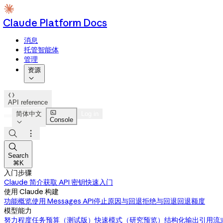
Claude Platform Docs
消息
托管智能体
管理
资源


API reference

简体中文
Log in
Console




Search
⌘K
入门步骤
Claude 简介
获取 API 密钥
快速入门
使用 Claude 构建
功能概览
使用 Messages API
停止原因与回退
拒绝与回退
回退额度
模型能力
努力程度
任务预算（测试版）
快速模式（研究预览）
结构化输出
引用
流