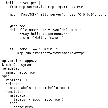
  hello_server.py: |
    from mcp.server.fastmcp import FastMCP
    mcp = FastMCP("hello-server", host="0.0.0.0", port=
    @mcp.tool()
    def hello(name: str = "world") -> str:
        """Say hello to someone."""
        return f"Hello, {name}!"
    if __name__ == "__main__":
        mcp.run(transport="streamable-http")
---
apiVersion: apps/v1
kind: Deployment
metadata:
  name: hello-mcp
spec:
  replicas: 1
  selector:
    matchLabels: { app: hello-mcp }
  template:
    metadata:
      labels: { app: hello-mcp }
    spec:
      containers: