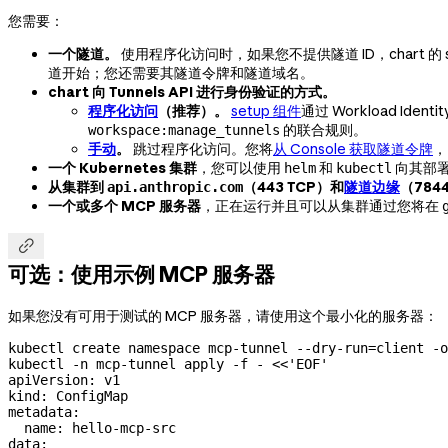
您需要：
一个隧道。
使用程序化访问时，如果您不提供隧道 ID，chart 的
道开始；您还需要其隧道令牌和隧道域名。
chart 向 Tunnels API 进行身份验证的方式。
程序化访问
（推荐）。
setup 组件
通过 Workload Id
的联合规则。
workspace:manage_tunnels
手动
。
跳过程序化访问。您将
从 Console 获取隧道令牌
，
一个 Kubernetes 集群
，您可以使用
和
向其部
helm
kubectl
从集群到
（443 TCP）和
隧道边缘
（784
api.anthropic.com
一个或多个 MCP 服务器
，正在运行并且可以从集群通过您将在

可选：使用示例 MCP 服务器
如果您没有可用于测试的 MCP 服务器，请使用这个最小化的服务器：
kubectl
 create
 namespace
 mcp-tunnel
 --dry-run=client
 -o
kubectl
 -n
 mcp-tunnel
 apply
 -f
 -
 <<
'EOF'
apiVersion: v1
kind: ConfigMap
metadata:
  name: hello-mcp-src
data: