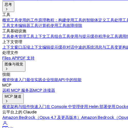
思考

工具
概览
工具使用的工作原理
教程：构建使用工具的智能体
定义工具
处理工
工具
文本编辑器工具
计算机使用工具
故障排除
工具基础设施
工具参考
管理工具上下文
工具组合
工具使用与提示缓存
程序化工具调用
上下文管理
上下文窗口
压缩
上下文编辑
提示缓存
对话中途的系统消息与工具变更
构
处理文件
Files API
PDF 支持
图像与视觉

技能
概览
快速入门
最佳实践
企业技能
API 中的技能
MCP
远程 MCP 服务器
MCP 连接器
MCP 隧道

概览
架构与组件
快速入门
在 Console 中管理
使用 Helm 部署
使用 Dock
云平台上的 Claude
Amazon Bedrock（Opus 4.7 及更高版本）
Amazon Bedrock（Op
