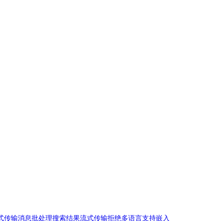
式传输消息
批处理
搜索结果
流式传输拒绝
多语言支持
嵌入