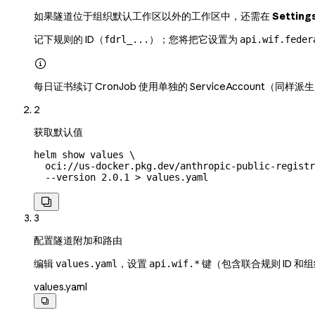
如果隧道位于组织默认工作区以外的工作区中，还需在
Setting
记下规则的 ID（
）；您将把它设置为
fdrl_...
api.wif.feder

每日证书续订 CronJob 使用单独的 ServiceAccount（同样派生
2
获取默认值
helm
 show
 values
 \
  oci://us-docker.pkg.dev/anthropic-public-registr
  --version
 2.0.1
 >
 values.yaml

3
配置隧道附加和路由
编辑
，设置
键（包含联合规则 ID 和组
values.yaml
api.wif.*
values.yaml
