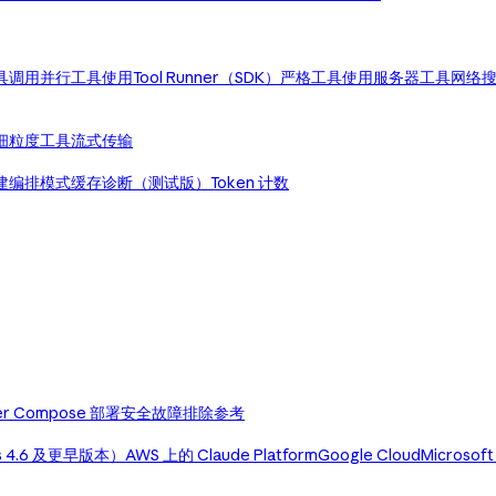
具调用
并行工具使用
Tool Runner（SDK）
严格工具使用
服务器工具
网络
细粒度工具流式传输
建编排模式
缓存诊断（测试版）
Token 计数
er Compose 部署
安全
故障排除
参考
us 4.6 及更早版本）
AWS 上的 Claude Platform
Google Cloud
Microsoft