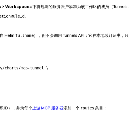
s > Workspaces
下将规则的服务账户添加为该工作区的成员（Tunnels
。
ationRuleId
自 Helm
），但不会调用 Tunnels API；它在本地续订证书，只需
fullname
y/charts/mcp-tunnel
 \
织 ID），并为每个
上游 MCP 服务器
添加一个
条目：
routes