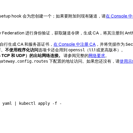
 setup hook 会为您创建一个；如果要附加到现有隧道，请
在 Console
entity Federation 进行身份验证，获取隧道令牌，生成 CA，将其注册到 
自行生成 CA 和服务器证书，
在 Console 中注册 CA
，并将凭据作为 Sec
署。
不使用程序化访问
选项卡还会用到
（1.1.1 或更高版本）。
openssl
4 TCP 和 UDP）的出站网络连接。
请参阅完整的
网络要求
。
下配置的地址访问。如果您还没有，请
使用示
gateway.config.routes
 yaml
 |
 kubectl
 apply
 -f
 -