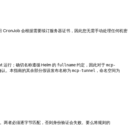
ic。每日 CronJob 会根据需要续订服务器证书，因此您无需手动处理任何机密
t 运行；确切名称遵循 Helm 的
约定，因此对于
fullname
mcp-
确认。本指南的其余部分假设发布名称为
，命名空间为
mcp-tunnel
。两者必须逐字节匹配，否则身份验证会失败。要么将规则的