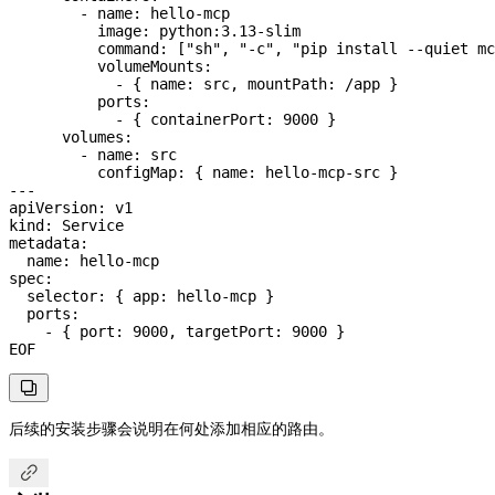
        - name: hello-mcp
          image: python:3.13-slim
          command: ["sh", "-c", "pip install --quiet m
          volumeMounts:
            - { name: src, mountPath: /app }
          ports:
            - { containerPort: 9000 }
      volumes:
        - name: src
          configMap: { name: hello-mcp-src }
---
apiVersion: v1
kind: Service
metadata:
  name: hello-mcp
spec:
  selector: { app: hello-mcp }
  ports:
    - { port: 9000, targetPort: 9000 }
EOF

后续的安装步骤会说明在何处添加相应的路由。
