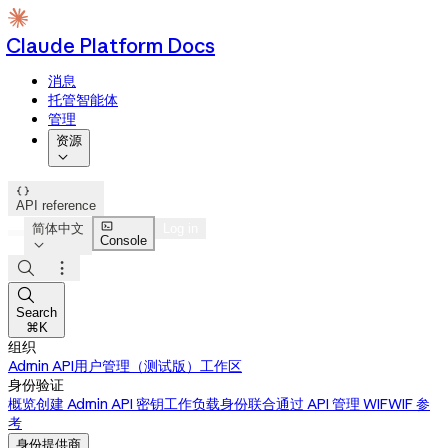
Claude Platform Docs
消息
托管智能体
管理
资源


API reference

简体中文
Log in
Console




Search
⌘K
组织
Admin API
用户管理（测试版）
工作区
身份验证
概览
创建 Admin API 密钥
工作负载身份联合
通过 API 管理 WIF
WIF 参
考
身份提供商