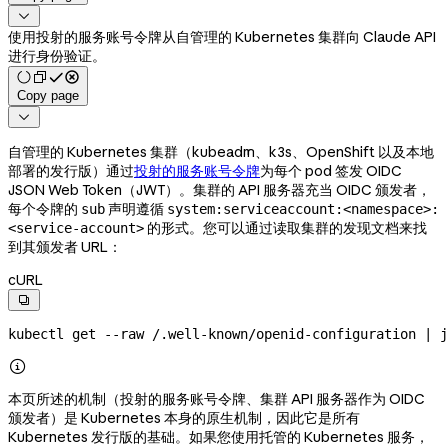

使用投射的服务账号令牌从自管理的 Kubernetes 集群向 Claude API
进行身份验证。
Copy page

自管理的 Kubernetes 集群（kubeadm、k3s、OpenShift 以及本地
部署的发行版）通过
投射的服务账号令牌
为每个 pod 签发 OIDC
JSON Web Token（JWT）。集群的 API 服务器充当 OIDC 颁发者，
每个令牌的
声明遵循
sub
system:serviceaccount:<namespace>:
的形式。您可以通过读取集群的发现文档来找
<service-account>
到其颁发者 URL：
cURL

kubectl
 get
 --raw
 /.well-known/openid-configuration
 |
 j

本页所述的机制（投射的服务账号令牌、集群 API 服务器作为 OIDC
颁发者）是 Kubernetes 本身的原生机制，因此它是所有
Kubernetes 发行版的基础。如果您使用托管的 Kubernetes 服务，