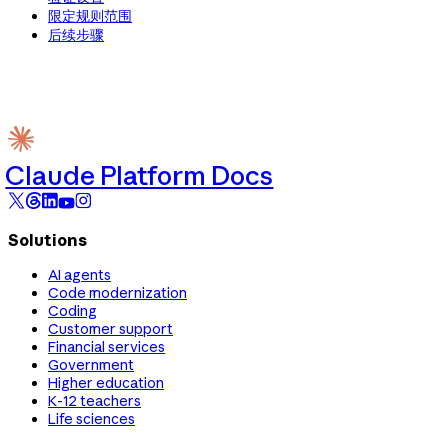
限定规则范围
后续步骤
Claude Platform Docs
Solutions
AI agents
Code modernization
Coding
Customer support
Financial services
Government
Higher education
K-12 teachers
Life sciences