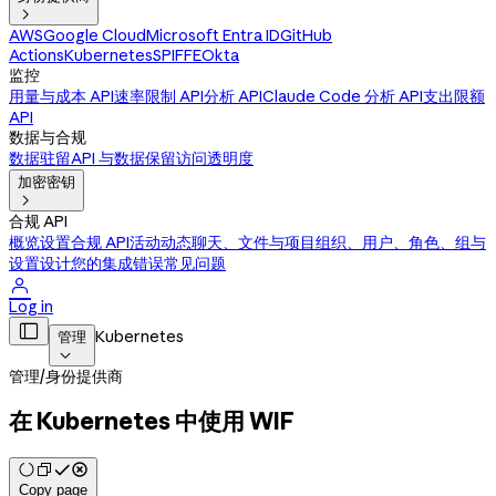

AWS
Google Cloud
Microsoft Entra ID
GitHub
Actions
Kubernetes
SPIFFE
Okta
监控
用量与成本 API
速率限制 API
分析 API
Claude Code 分析 API
支出限额
API
数据与合规
数据驻留
API 与数据保留
访问透明度
加密密钥

合规 API
概览
设置合规 API
活动动态
聊天、文件与项目
组织、用户、角色、组与
设置
设计您的集成
错误
常见问题

Log in

Kubernetes
管理

管理
/
身份提供商
在 Kubernetes 中使用 WIF
Copy page