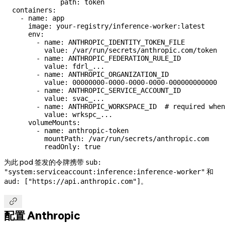
              path
: 
token
  containers
:
    - 
name
: 
app
      image
: 
your-registry/inference-worker:latest
      env
:
        - 
name
: 
ANTHROPIC_IDENTITY_TOKEN_FILE
          value
: 
/var/run/secrets/anthropic.com/token
        - 
name
: 
ANTHROPIC_FEDERATION_RULE_ID
          value
: 
fdrl_...
        - 
name
: 
ANTHROPIC_ORGANIZATION_ID
          value
: 
00000000-0000-0000-0000-000000000000
        - 
name
: 
ANTHROPIC_SERVICE_ACCOUNT_ID
          value
: 
svac_...
        - 
name
: 
ANTHROPIC_WORKSPACE_ID
  # required when
          value
: 
wrkspc_...
      volumeMounts
:
        - 
name
: 
anthropic-token
          mountPath
: 
/var/run/secrets/anthropic.com
          readOnly
: 
true
为此 pod 签发的令牌携带
sub:
和
"system:serviceaccount:inference:inference-worker"
。
aud: ["https://api.anthropic.com"]

配置 Anthropic