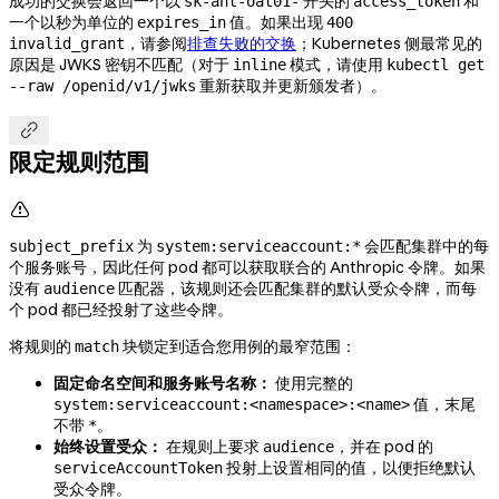
成功的交换会返回一个以
开头的
和
sk-ant-oat01-
access_token
一个以秒为单位的
值。如果出现
expires_in
400
，请参阅
排查失败的交换
；Kubernetes 侧最常见的
invalid_grant
原因是 JWKS 密钥不匹配（对于
模式，请使用
inline
kubectl get
重新获取并更新颁发者）。
--raw /openid/v1/jwks

限定规则范围

为
会匹配集群中的每
subject_prefix
system:serviceaccount:*
个服务账号，因此任何 pod 都可以获取联合的 Anthropic 令牌。如果
没有
匹配器，该规则还会匹配集群的默认受众令牌，而每
audience
个 pod 都已经投射了这些令牌。
将规则的
块锁定到适合您用例的最窄范围：
match
固定命名空间和服务账号名称：
使用完整的
值，末尾
system:serviceaccount:<namespace>:<name>
不带
。
*
始终设置受众：
在规则上要求
，并在 pod 的
audience
投射上设置相同的值，以便拒绝默认
serviceAccountToken
受众令牌。