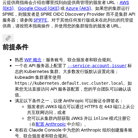
云提供商指南会介绍在哪里找到由提供商管理的颁发者 URL：
AWS
(EKS)
、
Google Cloud (GKE)
或
Azure (AKS)
。如果您的集群运行
SPIRE，则颁发者是 SPIRE OIDC Discovery Provider 而不是集群 API
服务器；请参阅
SPIFFE
。对于其他任何发行版或未在此列出的托管提
供商，请按照本指南操作，并使用您的集群报告的颁发者 URL。

前提条件
熟悉
WIF 概念
：服务账号、联合颁发者和联合规则。
一个在 API 服务器上配置了
标
--service-account-issuer
志的 Kubernetes 集群。大多数发行版默认设置此项；
kubeadm 集群通常使用
。如
https://kubernetes.default.svc.cluster.local
果您无法直接访问 API 服务器配置，您的平台团队可以确认该
值。
满足以下条件之一，以便 Anthropic 可以验证令牌签名：
颁发者的 JWKS 端点可以通过 HTTPS 在 443 端口上从公
共互联网访问，或者
您可以从集群内部获取 JWKS 并以
模式注册它
inline
（在
配置 Anthropic
中介绍）。
有权在 Claude Console 中为您的 Anthropic 组织创建服务账
号、联合颁发者和联合规则。