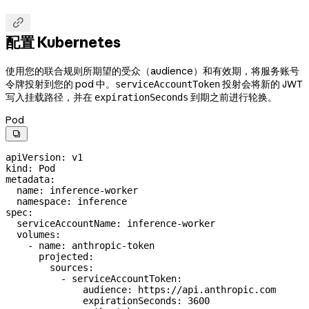

配置 Kubernetes
使用您的联合规则所期望的受众（audience）和有效期，将服务账号
令牌投射到您的 pod 中。
投射会将新的 JWT
serviceAccountToken
写入挂载路径，并在
到期之前进行轮换。
expirationSeconds
Pod

apiVersion
: 
v1
kind
: 
Pod
metadata
:
  name
: 
inference-worker
  namespace
: 
inference
spec
:
  serviceAccountName
: 
inference-worker
  volumes
:
    - 
name
: 
anthropic-token
      projected
:
        sources
:
          - 
serviceAccountToken
:
              audience
: 
https://api.anthropic.com
              expirationSeconds
: 
3600