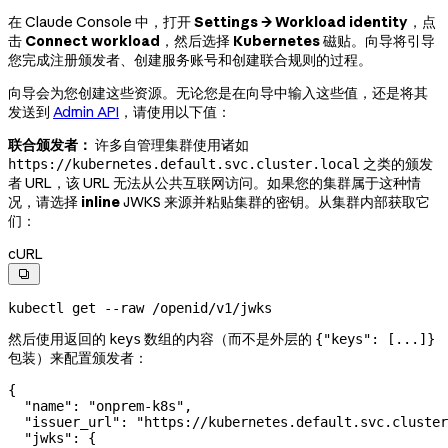
在 Claude Console 中，打开
Settings → Workload identity
，点
击
Connect workload
，然后选择
Kubernetes
磁贴。向导将引导
您完成注册颁发者、创建服务账号和创建联合规则的过程。
向导会为您创建这些资源。无论您是在向导中输入这些值，还是将其
发送到
Admin API
，请使用以下值：
联合颁发者：
许多自管理集群使用诸如
之类的颁发
https://kubernetes.default.svc.cluster.local
者 URL，该 URL 无法从公共互联网访问。如果您的集群属于这种情
况，请选择
inline
JWKS 来源并粘贴集群的密钥。从集群内部获取它
们：
cURL

kubectl
 get
 --raw
 /openid/v1/jwks
然后使用返回的
数组的内容（而不是外层的
keys
{"keys": [...]}
包装）来配置颁发者：
{
  "name"
: 
"onprem-k8s"
,
  "issuer_url"
: 
"https://kubernetes.default.svc.cluster
  "jwks"
: {