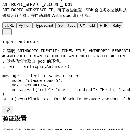
和
ANTHROPIC_SERVICE_ACCOUNT_ID
。有了这些配置，SDK 会在每次交换时从
ANTHROPIC_WORKSPACE_ID
磁盘读取令牌，并自动刷新 Anthropic 访问令牌。
cURL
Python
TypeScript
Go
Java
C#
CLI
PHP
Ruby

import
 anthropic
# 读取 ANTHROPIC_IDENTITY_TOKEN_FILE、ANTHROPIC_FEDERAT
# ANTHROPIC_ORGANIZATION_ID、ANTHROPIC_SERVICE_ACCOUNT
# 这些值均读取自 pod 的环境。
client 
=
 anthropic.Anthropic()
message 
=
 client.messages.create(
    model
=
"claude-opus-5"
,
    max_tokens
=
1024
,
    messages
=
[{
"role"
: 
"user"
, 
"content"
: 
"Hello, Claud
)
print
(
next
(block.text 
for
 block 
in
 message.content 
if
 b

验证设置