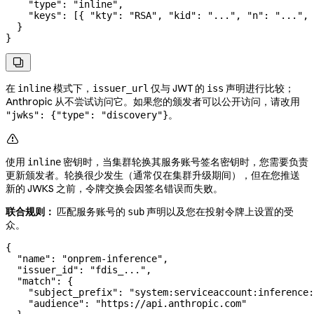
    "type"
: 
"inline"
,
    "keys"
: [{ 
"kty"
: 
"RSA"
, 
"kid"
: 
"..."
, 
"n"
: 
"..."
, 
  }
}

在
模式下，
仅与 JWT 的
声明进行比较；
inline
issuer_url
iss
Anthropic 从不尝试访问它。如果您的颁发者可以公开访问，请改用
。
"jwks": {"type": "discovery"}

使用
密钥时，当集群轮换其服务账号签名密钥时，您需要负责
inline
更新颁发者。轮换很少发生（通常仅在集群升级期间），但在您推送
新的 JWKS 之前，令牌交换会因签名错误而失败。
联合规则：
匹配服务账号的
声明以及您在投射令牌上设置的受
sub
众。
{
  "name"
: 
"onprem-inference"
,
  "issuer_id"
: 
"fdis_..."
,
  "match"
: {
    "subject_prefix"
: 
"system:serviceaccount:inference:
    "audience"
: 
"https://api.anthropic.com"