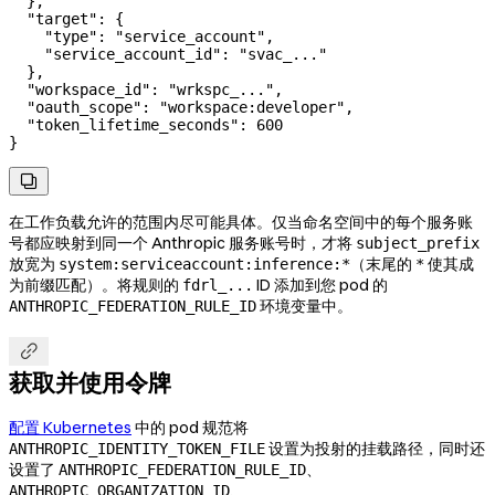
  },
  "target"
: {
    "type"
: 
"service_account"
,
    "service_account_id"
: 
"svac_..."
  },
  "workspace_id"
: 
"wrkspc_..."
,
  "oauth_scope"
: 
"workspace:developer"
,
  "token_lifetime_seconds"
: 
600
}

在工作负载允许的范围内尽可能具体。仅当命名空间中的每个服务账
号都应映射到同一个 Anthropic 服务账号时，才将
subject_prefix
放宽为
（末尾的
使其成
system:serviceaccount:inference:*
*
为前缀匹配）。将规则的
ID 添加到您 pod 的
fdrl_...
环境变量中。
ANTHROPIC_FEDERATION_RULE_ID

获取并使用令牌
配置 Kubernetes
中的 pod 规范将
设置为投射的挂载路径，同时还
ANTHROPIC_IDENTITY_TOKEN_FILE
设置了
、
ANTHROPIC_FEDERATION_RULE_ID
、
ANTHROPIC_ORGANIZATION_ID