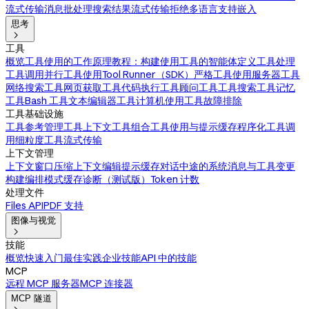
流式传输消息
批处理
搜索结果
流式传输拒绝
多语言支持
嵌入
思考

工具
概览
工具使用的工作原理
教程：构建使用工具的智能体
定义工具
处理
工具调用
并行工具使用
Tool Runner（SDK）
严格工具使用
服务器工具
网络搜索工具
网页获取工具
代码执行工具
顾问工具
工具搜索工具
记忆
工具
Bash 工具
文本编辑器工具
计算机使用工具
故障排除
工具基础设施
工具参考
管理工具上下文
工具组合
工具使用与提示缓存
程序化工具调
用
细粒度工具流式传输
上下文管理
上下文窗口
压缩
上下文编辑
提示缓存
对话中途的系统消息与工具变更
构建编排模式
缓存诊断（测试版）
Token 计数
处理文件
Files API
PDF 支持
图像与视觉

技能
概览
快速入门
最佳实践
企业技能
API 中的技能
MCP
远程 MCP 服务器
MCP 连接器
MCP 隧道