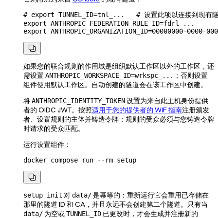
# export TUNNEL_ID=tnl_...   # 设置此项以连接到现有
export
 ANTHROPIC_FEDERATION_RULE_ID
=
fdrl_
...
export
 ANTHROPIC_ORGANIZATION_ID
=
00000000-0000-000

如果您的联合规则的作用域是组织默认工作区以外的工作区，还
需设置
；否则设置
ANTHROPIC_WORKSPACE_ID=wrkspc_...
组件使用默认工作区。自动创建的隧道会在该工作区中创建。
将
设置为来自此主机身份提供
ANTHROPIC_IDENTITY_TOKEN
者的 OIDC JWT。按照
适用于您的提供者的 WIF 指南
注册颁发
者、设置规则的主体并铸造令牌；规则的受众必须与您铸造令牌
时请求的受众匹配。
运行设置组件：
docker
 compose
 run
 --rm
 setup

对
是幂等的：重新运行它会重用已存储在
setup init
data/
那里的隧道 ID 和 CA，并且永远不会创建第二个隧道。只有当
为空或
已更改时，才会生成并注册新的
data/
TUNNEL_ID