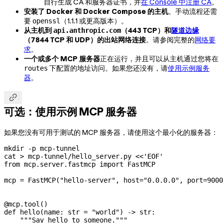
自行生成 CA 和服务器证书，并
在 Console 中注册 CA
。
安装了 Docker 和 Docker Compose 的主机
。手动流程还需
要
（1.1.1 或更高版本）。
openssl
从主机到
（443 TCP）和
隧道边缘
api.anthropic.com
（7844 TCP 和 UDP）的出站网络连接
。请参阅完整的
网络要
求
。
一个或多个 MCP 服务器
正在运行，并且可以从主机通过您将在
下配置的地址访问。如果您还没有，请
使用示例服务
routes
器
。

可选：使用示例 MCP 服务器
如果您没有可用于测试的 MCP 服务器，请使用这个最小化的服务器：
mkdir
 -p
 mcp-tunnel
cat
 >
 mcp-tunnel/hello_server.py
 <<
'EOF'
from mcp.server.fastmcp import FastMCP
mcp = FastMCP("hello-server", host="0.0.0.0", port=9000
@mcp.tool()
def hello(name: str = "world") -> str:
    """Say hello to someone."""