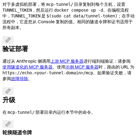
对于多虚拟机部署，将
目录复制到每个主机，设置
mcp-tunnel/
，然后运行
。在编程流程
TUNNEL_TOKEN
docker compose up -d
中，
是
；在手动
TUNNEL_TOKEN
$(sudo cat data/tunnel-token)
流程中，它是您从 Console 复制的值。相同的隧道令牌和证书适用于
所有副本。

验证部署
通过从 Anthropic 侧调用
上游 MCP 服务器
进行端到端验证：请参阅
使用隧道化的 MCP 服务器
。使用
示例 MCP 服务器
时，路由的 URL 为
。如果验证失败，请
https://echo.<your-tunnel-domain>/mcp
参阅
故障排除
。

升级
在
部署目录内运行本节中的命令。
mcp-tunnel/

轮换隧道令牌