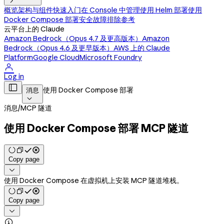

概览
架构与组件
快速入门
在 Console 中管理
使用 Helm 部署
使用
Docker Compose 部署
安全
故障排除
参考
云平台上的 Claude
Amazon Bedrock（Opus 4.7 及更高版本）
Amazon
Bedrock（Opus 4.6 及更早版本）
AWS 上的 Claude
Platform
Google Cloud
Microsoft Foundry

Log in

使用 Docker Compose 部署
消息

消息
/
MCP 隧道
使用 Docker Compose 部署 MCP 隧道
Copy page

使用 Docker Compose 在虚拟机上安装 MCP 隧道堆栈。
Copy page

