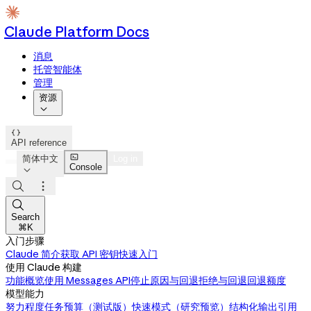
Claude Platform Docs
消息
托管智能体
管理
资源


API reference

简体中文
Log in
Console




Search
⌘K
入门步骤
Claude 简介
获取 API 密钥
快速入门
使用 Claude 构建
功能概览
使用 Messages API
停止原因与回退
拒绝与回退
回退额度
模型能力
努力程度
任务预算（测试版）
快速模式（研究预览）
结构化输出
引用