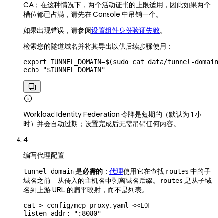
CA；在这种情况下，两个活动证书的上限适用，因此如果两个
槽位都已占满，请先在 Console 中吊销一个。
如果出现错误，请参阅
设置组件身份验证失败
。
检索您的隧道域名并将其导出以供后续步骤使用：
export
 TUNNEL_DOMAIN
=
$(
sudo
 cat
 data/tunnel-domain
echo
 "
$TUNNEL_DOMAIN
"


Workload Identity Federation 令牌是短期的（默认为 1 小
时）并会自动过期；设置完成后无需吊销任何内容。
4
编写代理配置
是
必需的
：
代理
使用它在查找
中的子
tunnel_domain
routes
域名之前，从传入的主机名中剥离域名后缀。
是从子域
routes
名到上游 URL 的扁平映射，而不是列表。
cat
 >
 config/mcp-proxy.yaml
 <<
EOF
listen_addr: ":8080"