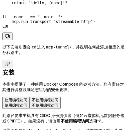
    return f"Hello, {name}!"
if __name__ == "__main__":
    mcp.run(transport="streamable-http")
EOF

以下安装步骤会
进入
，并说明在何处添加相应的服
cd
mcp-tunnel/
务和路由。

安装
本指南提供了一种使用 Docker Compose 的参考方法。您有责任对
其进行调整以满足您组织的安全要求。
使用编程访问
不使用编程访问
使用编程访问
不使用编程访问
此路径要求主机具有 OIDC 身份提供者（例如云虚拟机元数据服务器
或 SPIFFE）。如果没有，请改用
不使用编程访问
选项卡。