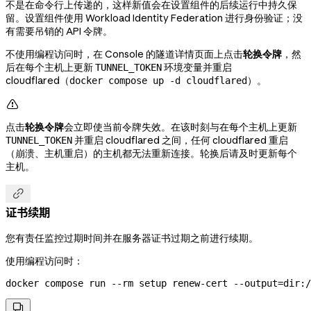
不是在命令行上传递的，这样新值会在设置组件的后续运行中持久保
留。设置组件使用 Workload Identity Federation 进行身份验证；没
有需要吊销的 API 令牌。
不使用编程访问时，在 Console 的隧道详情页面上点击
轮换令牌
，然
后在每个主机上更新
环境变量并重启
TUNNEL_TOKEN
cloudflared（
）。
docker compose up -d cloudflared

点击
轮换令牌
会立即使当前令牌失效。在该时刻与在每个主机上更新
并重启 cloudflared 之间，任何 cloudflared 重启
TUNNEL_TOKEN
（崩溃、主机重启）的主机都无法重新连接。轮换后请及时更新每个
主机。

证书续期
您有责任监控过期时间并在服务器证书过期之前进行续期。
使用编程访问时：
docker
 compose
 run
 --rm
 setup
 renew-cert
 --output=dir:/
