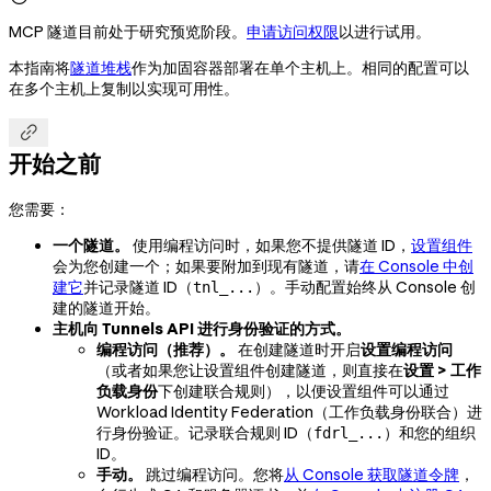
MCP 隧道目前处于研究预览阶段。
申请访问权限
以进行试用。
本指南将
隧道堆栈
作为加固容器部署在单个主机上。相同的配置可以
在多个主机上复制以实现可用性。

开始之前
您需要：
一个隧道。
使用编程访问时，如果您不提供隧道 ID，
设置组件
会为您创建一个；如果要附加到现有隧道，请
在 Console 中创
建它
并记录隧道 ID（
）。手动配置始终从 Console 创
tnl_...
建的隧道开始。
主机向 Tunnels API 进行身份验证的方式。
编程访问（推荐）。
在创建隧道时开启
设置编程访问
（或者如果您让设置组件创建隧道，则直接在
设置 > 工作
负载身份
下创建联合规则），以便设置组件可以通过
Workload Identity Federation（工作负载身份联合）进
行身份验证。记录联合规则 ID（
）和您的组织
fdrl_...
ID。
手动。
跳过编程访问。您将
从 Console 获取隧道令牌
，