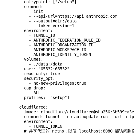
    entrypoint: ["/setup"]
    command:
      - init
      - --api-url=https://api.anthropic.com
      - --output=dir:/data
      - --token-version=1
    environment:
      - TUNNEL_ID
      - ANTHROPIC_FEDERATION_RULE_ID
      - ANTHROPIC_ORGANIZATION_ID
      - ANTHROPIC_WORKSPACE_ID
      - ANTHROPIC_IDENTITY_TOKEN
    volumes:
      - ./data:/data
    user: "65532:65532"
    read_only: true
    security_opt:
      - no-new-privileges:true
    cap_drop:
      - ALL
    profiles: ["setup"]
  cloudflared:
    image: cloudflare/cloudflared@sha256:6b599ca3e
    command: tunnel --no-autoupdate run --url http
    environment:
      - TUNNEL_TOKEN
    # 共享代理的 netns，以便 localhost:8080 能访问到