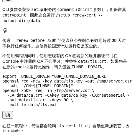
CLI 参数会替换
服务的
（即
参数），但保留其
setup
command
init
，因此这会运行
entrypoint
/setup renew-cert --
。
output=dir:/data

传递
可使该命令在剩余有效期超过 30 天时
--renew-before=720h
不执行任何操作。这使得按固定计划运行它是安全的。
不使用编程访问时，使用您现有的 CA 签署新的服务器证书（在
Console 中注册的 CA 不会更改）并替换
。如果您是
data/tls.crt
在新的 shell 中运行此操作，请先设置
。
TUNNEL_DOMAIN
export
 TUNNEL_DOMAIN
=
YOUR_TUNNEL_DOMAIN_HERE
openssl
 req
 -new
 -key
 data/tls.key
 -out
 /tmp/server.csr
  -subj
 "/CN=${
TUNNEL_DOMAIN
}"
openssl
 x509
 -req
 -in
 /tmp/server.csr
 \
  -CA
 data/ca.crt
 -CAkey
 data/ca.key
 -CAcreateserial
 \
  -out
 data/tls.crt
 -days
 90
 \
  -extfile
 data/tls.ext

在任一流程中，代理都会轮询
并自动重新加载它，因
tls.cert_file
此无需重启。