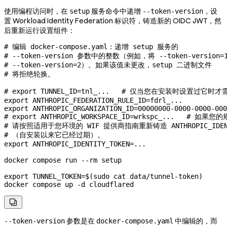
使用编程访问时，在
服务命令中递增
，设
setup
--token-version
置 Workload Identity Federation 标识符，铸造新的 OIDC JWT，然
后重新运行设置组件：
# 编辑 docker-compose.yaml：递增 setup 服务的
# --token-version 参数中的整数（例如，将 --token-version=
# --token-version=2）。如果该值未更改，setup 二进制文件
# 将拒绝轮换。
# export TUNNEL_ID=tnl_...   # 仅当您在安装时设置过它时
export
 ANTHROPIC_FEDERATION_RULE_ID
=
fdrl_
...
export
 ANTHROPIC_ORGANIZATION_ID
=
00000000-0000-0000-000
# export ANTHROPIC_WORKSPACE_ID=wrkspc_...   # 
# 请按照适用于您环境的 WIF 提供商指南重新铸造 ANTHROPIC_IDENT
# （自安装以来它已经过期）。
export
 ANTHROPIC_IDENTITY_TOKEN
=
...
docker
 compose
 run
 --rm
 setup
export
 TUNNEL_TOKEN
=
$(
sudo
 cat
 data/tunnel-token
)
docker
 compose
 up
 -d
 cloudflared

参数是在
中编辑的，而
--token-version
docker-compose.yaml