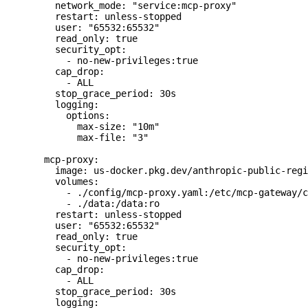
    network_mode: "service:mcp-proxy"
    restart: unless-stopped
    user: "65532:65532"
    read_only: true
    security_opt:
      - no-new-privileges:true
    cap_drop:
      - ALL
    stop_grace_period: 30s
    logging:
      options:
        max-size: "10m"
        max-file: "3"
  mcp-proxy:
    image: us-docker.pkg.dev/anthropic-public-regi
    volumes:
      - ./config/mcp-proxy.yaml:/etc/mcp-gateway/c
      - ./data:/data:ro
    restart: unless-stopped
    user: "65532:65532"
    read_only: true
    security_opt:
      - no-new-privileges:true
    cap_drop:
      - ALL
    stop_grace_period: 30s
    logging: