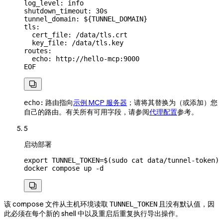
log_level: info
shutdown_timeout: 30s
tunnel_domain: ${
TUNNEL_DOMAIN
}
tls:
  cert_file: /data/tls.crt
  key_file: /data/tls.key
routes:
  echo: http://hello-mcp:9000
EOF

路由指向
示例 MCP 服务器
；请将其替换为（或添加）您
echo:
自己的路由。有关所有可用字段，请参阅
代理配置
参考。
5
启动部署
export
 TUNNEL_TOKEN
=
$(
sudo
 cat
 data/tunnel-token
)
docker
 compose
 up
 -d

该 compose 文件从主机环境读取
且没有默认值，因
TUNNEL_TOKEN
此必须在每个新的 shell 中以及重启后重复执行导出操作。