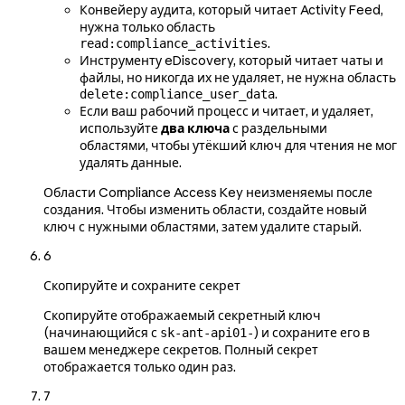
Конвейеру аудита, который читает Activity Feed,
нужна только область
.
read:compliance_activities
Инструменту eDiscovery, который читает чаты и
файлы, но никогда их не удаляет, не нужна область
.
delete:compliance_user_data
Если ваш рабочий процесс и читает, и удаляет,
используйте
два ключа
с раздельными
областями, чтобы утёкший ключ для чтения не мог
удалять данные.
Области Compliance Access Key неизменяемы после
создания. Чтобы изменить области, создайте новый
ключ с нужными областями, затем удалите старый.
6
Скопируйте и сохраните секрет
Скопируйте отображаемый секретный ключ
(начинающийся с
) и сохраните его в
sk-ant-api01-
вашем менеджере секретов. Полный секрет
отображается только один раз.
7