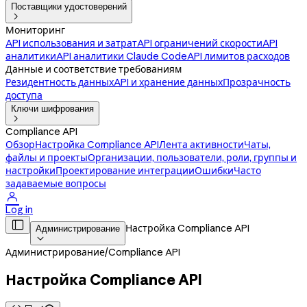
Поставщики удостоверений

Мониторинг
API использования и затрат
API ограничений скорости
API
аналитики
API аналитики Claude Code
API лимитов расходов
Данные и соответствие требованиям
Резидентность данных
API и хранение данных
Прозрачность
доступа
Ключи шифрования

Compliance API
Обзор
Настройка Compliance API
Лента активности
Чаты,
файлы и проекты
Организации, пользователи, роли, группы и
настройки
Проектирование интеграции
Ошибки
Часто
задаваемые вопросы

Log in

Настройка Compliance API
Администрирование

Администрирование
/
Compliance API
Настройка Compliance API