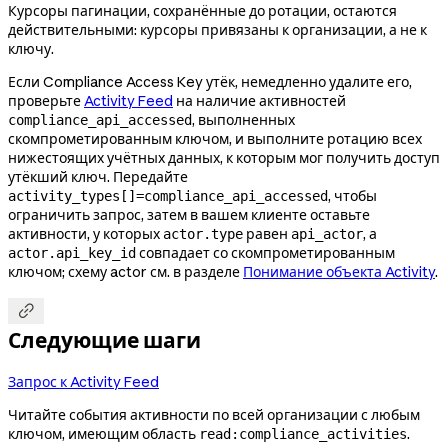
Курсоры пагинации, сохранённые до ротации, остаются
действительными: курсоры привязаны к организации, а не к
ключу.
Если Compliance Access Key утёк, немедленно удалите его,
проверьте
Activity Feed
на наличие активностей
, выполненных
compliance_api_accessed
скомпрометированным ключом, и выполните ротацию всех
нижестоящих учётных данных, к которым мог получить доступ
утёкший ключ. Передайте
, чтобы
activity_types[]=compliance_api_accessed
ограничить запрос, затем в вашем клиенте оставьте
активности, у которых
равен
, а
actor.type
api_actor
совпадает со скомпрометированным
actor.api_key_id
ключом; схему actor см. в разделе
Понимание объекта Activity
.

Следующие шаги
Запрос к Activity Feed
Читайте события активности по всей организации с любым
ключом, имеющим область
.
read:compliance_activities