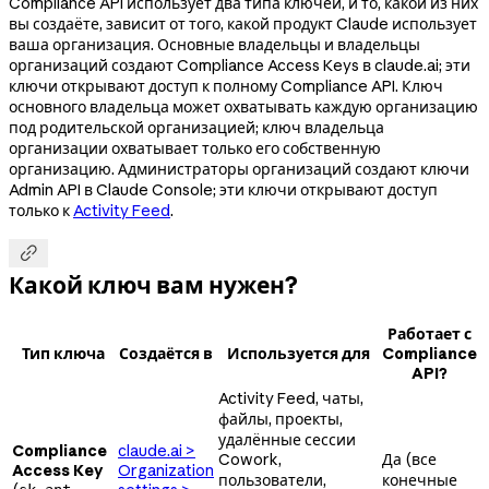
Compliance API использует два типа ключей, и то, какой из них
вы создаёте, зависит от того, какой продукт Claude использует
ваша организация. Основные владельцы и владельцы
организаций создают Compliance Access Keys в claude.ai; эти
ключи открывают доступ к полному Compliance API. Ключ
основного владельца может охватывать каждую организацию
под родительской организацией; ключ владельца
организации охватывает только его собственную
организацию. Администраторы организаций создают ключи
Admin API в Claude Console; эти ключи открывают доступ
только к
Activity Feed
.

Какой ключ вам нужен?
Работает с
Тип ключа
Создаётся в
Используется для
Compliance
API?
Activity Feed, чаты,
файлы, проекты,
удалённые сессии
Compliance
claude.ai >
Cowork,
Да (все
Access Key
Organization
пользователи,
конечные