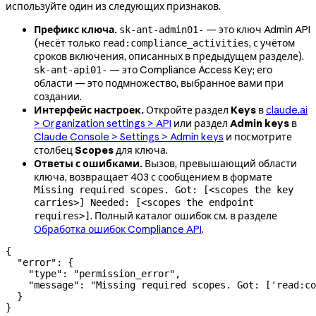
используйте один из следующих признаков.
Префикс ключа.
— это ключ Admin API
sk-ant-admin01-
(несёт только
, с учётом
read:compliance_activities
сроков включения, описанных в предыдущем разделе).
— это Compliance Access Key; его
sk-ant-api01-
области — это подмножество, выбранное вами при
создании.
Интерфейс настроек.
Откройте раздел
Keys
в
claude.ai
> Organization settings > API
или раздел
Admin keys
в
Claude Console > Settings > Admin keys
и посмотрите
столбец
Scopes
для ключа.
Ответы с ошибками.
Вызов, превышающий области
ключа, возвращает 403 с сообщением в формате
Missing required scopes. Got: [<scopes the key
carries>] Needed: [<scopes the endpoint
. Полный каталог ошибок см. в разделе
requires>]
Обработка ошибок Compliance API
.
{
  "error"
: {
    "type"
: 
"permission_error"
,
    "message"
: 
"Missing required scopes. Got: ['read:co
  }
}