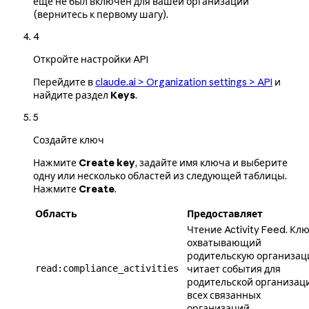
ещё не был включён для вашей организации
(вернитесь к первому шагу).
4
Откройте настройки API
Перейдите в
claude.ai > Organization settings > API
и
найдите раздел
Keys
.
5
Создайте ключ
Нажмите
Create key
, задайте имя ключа и выберите
одну или несколько областей из следующей таблицы.
Нажмите
Create
.
Область
Предоставляет
Чтение Activity Feed. Клю
охватывающий
родительскую организац
read:compliance_activities
читает события для
родительской организац
всех связанных
организаций.