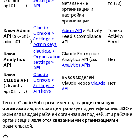
(
settings >
sk-ant-
метаданные
точки)
)
API
api01-...
организации и
настройки
организации
Claude
Ключ Admin
Admin API
и Activity
Только
Console >
API
(
Activity
sk-ant-
Feed в Compliance
Settings >
)
Feed
admin01-...
API
Admin keys
claude.ai >
Claude Enterprise
Ключ
Organization
Analytics
Analytics API (см.
Нет
settings >
API
Analytics APIs
)
API
Claude
Ключ
Вызов моделей
Console >
Claude API
Claude через
Claude
Нет
Settings >
(
sk-ant-
API
API keys
)
api03-...
Тенант Claude Enterprise имеет одну
родительскую
организацию
, которая централизует идентификацию, SSO и
SCIM для каждой рабочей организации под ней. Эти рабочие
организации являются
связанными организациями
родительской.
