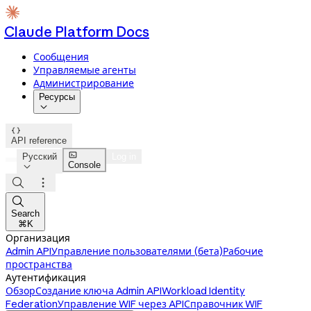
Claude Platform Docs
Сообщения
Управляемые агенты
Администрирование
Ресурсы


API reference

Русский
Log in
Console




Search
⌘K
Организация
Admin API
Управление пользователями (бета)
Рабочие
пространства
Аутентификация
Обзор
Создание ключа Admin API
Workload Identity
Federation
Управление WIF через API
Справочник WIF