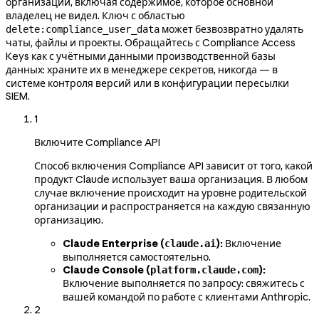
организации, включая содержимое, которое основной
владелец не видел. Ключ с областью
может безвозвратно удалять
delete:compliance_user_data
чаты, файлы и проекты. Обращайтесь с Compliance Access
Keys как с учётными данными производственной базы
данных: храните их в менеджере секретов, никогда — в
системе контроля версий или в конфигурации пересылки
SIEM.
1
Включите Compliance API
Способ включения Compliance API зависит от того, какой
продукт Claude использует ваша организация. В любом
случае включение происходит на уровне родительской
организации и распространяется на каждую связанную
организацию.
Claude Enterprise (
):
Включение
claude.ai
выполняется самостоятельно.
Claude Console (
):
platform.claude.com
Включение выполняется по запросу: свяжитесь с
вашей командой по работе с клиентами Anthropic.
2