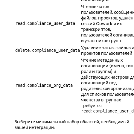
Чтение чатов
пользователей, сообщени
файлов, проектов,
удалён
read:compliance_user_data
сессий Cowork и их
транскриптов,
пользователей организа
и участников групп
Удаление чатов, файлов 
delete:compliance_user_data
проектов пользователей
Чтение метаданных
организации (имена, тип
роли и группы) и
действующих настроек д
организаций под
read:compliance_org_data
родительской организац
Для списков пользовател
членства в группах
требуется
read:compliance_user_d
Выберите минимальный набор областей, необходимый
вашей интеграции: