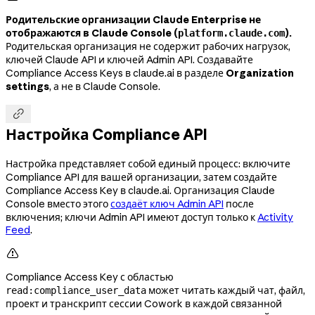
Родительские организации Claude Enterprise не
отображаются в Claude Console (
).
platform.claude.com
Родительская организация не содержит рабочих нагрузок,
ключей Claude API и ключей Admin API. Создавайте
Compliance Access Keys в claude.ai в разделе
Organization
settings
, а не в Claude Console.

Настройка Compliance API
Настройка представляет собой единый процесс: включите
Compliance API для вашей организации, затем создайте
Compliance Access Key в claude.ai. Организация Claude
Console вместо этого
создаёт ключ Admin API
после
включения; ключи Admin API имеют доступ только к
Activity
Feed
.

Compliance Access Key с областью
может читать каждый чат, файл,
read:compliance_user_data
проект и транскрипт сессии Cowork в каждой связанной