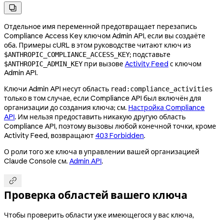

Отдельное имя переменной предотвращает перезапись
Compliance Access Key ключом Admin API, если вы создаёте
оба. Примеры cURL в этом руководстве читают ключ из
; подставьте
$ANTHROPIC_COMPLIANCE_ACCESS_KEY
при вызове
Activity Feed
с ключом
$ANTHROPIC_ADMIN_KEY
Admin API.
Ключи Admin API несут область
read:compliance_activities
только в том случае, если Compliance API был включён для
организации до создания ключа; см.
Настройка Compliance
API
. Им нельзя предоставить никакую другую область
Compliance API, поэтому вызовы любой конечной точки, кроме
Activity Feed, возвращают
403 Forbidden
.
О роли того же ключа в управлении вашей организацией
Claude Console см.
Admin API
.

Проверка областей вашего ключа
Чтобы проверить области уже имеющегося у вас ключа,