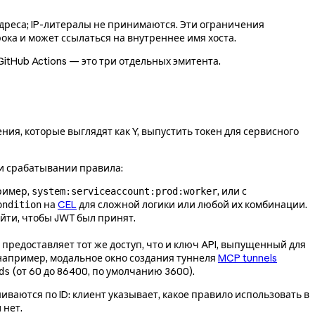
адреса; IP-литералы не принимаются. Эти ограничения
ока и может ссылаться на внутреннее имя хоста.
tHub Actions — это три отдельных эмитента.
ния, которые выглядят как Y, выпустить токен для сервисного
ри срабатывании правила:
ример,
, или с
system:serviceaccount:prod:worker
на
CEL
для сложной логики или любой их комбинации.
ondition
йти, чтобы JWT был принят.
о предоставляет тот же доступ, что и ключ API, выпущенный для
; например, модальное окно создания туннеля
MCP tunnels
(от 60 до 86400, по умолчанию 3600).
ds
ваются по ID: клиент указывает, какое правило использовать в
 нет.