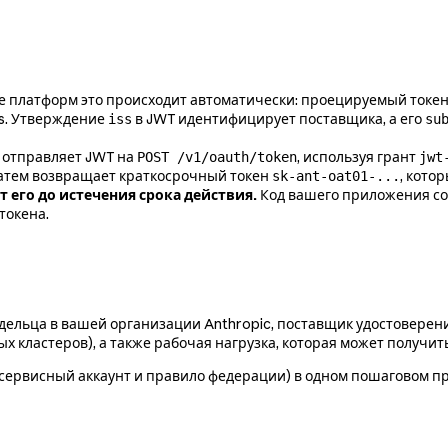
 платформ это происходит автоматически: проецируемый токен 
ns. Утверждение
в JWT идентифицирует поставщика, а его
iss
su
 отправляет JWT на
, используя грант
POST /v1/oauth/token
jwt
затем возвращает краткосрочный токен
, кото
sk-ant-oat01-...
 его до истечения срока действия.
Код вашего приложения со
токена.
дельца в вашей организации Anthropic, поставщик удостоверен
х кластеров), а также рабочая нагрузка, которая может получит
, сервисный аккаунт и правило федерации) в одном пошаговом пр