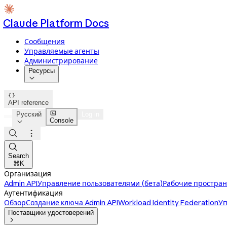
Claude Platform Docs
Сообщения
Управляемые агенты
Администрирование
Ресурсы


API reference

Русский
Log in
Console




Search
⌘K
Организация
Admin API
Управление пользователями (бета)
Рабочие простран
Аутентификация
Обзор
Создание ключа Admin API
Workload Identity Federation
Уп
Поставщики удостоверений
