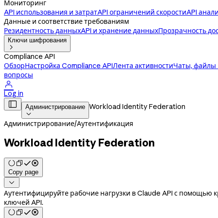
Мониторинг
API использования и затрат
API ограничений скорости
API анал
Данные и соответствие требованиям
Резидентность данных
API и хранение данных
Прозрачность до
Ключи шифрования

Compliance API
Обзор
Настройка Compliance API
Лента активности
Чаты, файлы
вопросы

Log in

Workload Identity Federation
Администрирование

Администрирование
/
Аутентификация
Workload Identity Federation
Copy page

Аутентифицируйте рабочие нагрузки в Claude API с помощью 
ключей API.