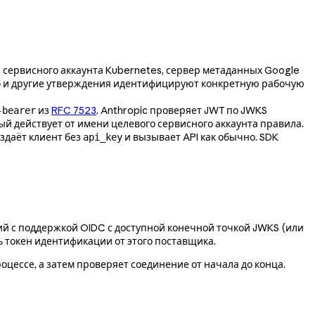
сервисного аккаунта Kubernetes, сервер метаданных Google
и другие утверждения идентифицируют конкретную рабочую
b
из
RFC 7523
. Anthropic проверяет JWT по JWKS
-bearer
рый действует от имени целевого сервисного аккаунта правила.
здаёт клиент без
и вызывает API как обычно. SDK
api_key
ий с поддержкой OIDC с доступной конечной точкой JWKS (или
ь токен идентификации от этого поставщика.
оцессе, а затем проверяет соединение от начала до конца.