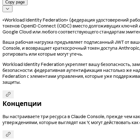
Copy page

«Workload Identity Federation» (федерация удостоверений раб
токенов OpenID Connect (OIDC) вместо долгоживущих ключей 
Google Cloud или любого соответствующего стандартам эмитента 
Ваша рабочая нагрузка предъявляет подписанный JWT от вашег
Console, и возвращает краткосрочный токен доступа Anthropic,
ротировать или которые могут утечь.
Workload Identity Federation укрепляет вашу безопасность, за
безопасности: федеративная аутентификация настолько же на
Federation с элементами управления, которые уже поддержива
защиты.

Концепции
Вы настраиваете три ресурса в Claude Console, прежде чем к
утверждениями, которые выглядят как Y, могут действовать как
