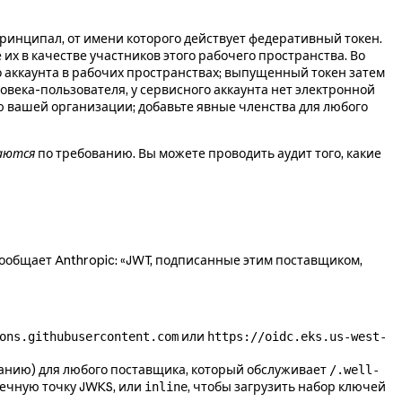
ринципал, от имени которого действует федеративный токен.
х в качестве участников этого рабочего пространства. Во
о аккаунта в рабочих пространствах; выпущенный токен затем
ловека-пользователя, у сервисного аккаунта нет электронной
ю вашей организации; добавьте явные членства для любого
аются
по требованию. Вы можете проводить аудит того, какие
ообщает Anthropic: «JWT, подписанные этим поставщиком,
или
ons.githubusercontent.com
https://oidc.eks.us-west-
анию) для любого поставщика, который обслуживает
/.well-
нечную точку JWKS, или
, чтобы загрузить набор ключей
inline