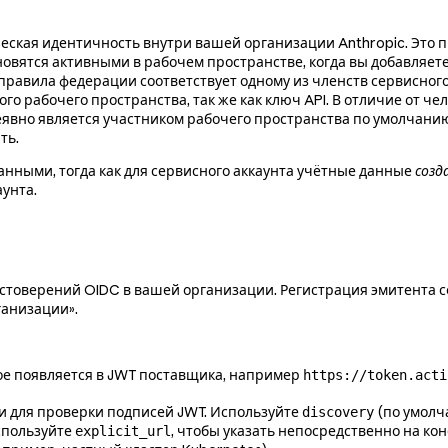
еская идентичность внутри вашей организации Anthropic. Это п
вятся активными в рабочем пространстве, когда вы добавляете и
 правила федерации соответствует одному из членств сервисног
о рабочего пространства, так же как ключ API. В отличие от че
неявно является участником рабочего пространства по умолчани
ть.
нными, тогда как для сервисного аккаунта учётные данные
созд
аунта.
остоверений OIDC в вашей организации. Регистрация эмитента с
ганизации».
рое появляется в JWT поставщика, например
https://token.acti
и для проверки подписей JWT. Используйте
(по умолч
discovery
спользуйте
, чтобы указать непосредственно на ко
explicit_url