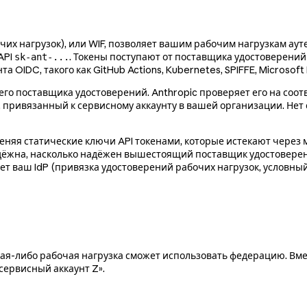
очих нагрузок), или WIF, позволяет вашим рабочим нагрузкам а
API
. Токены поступают от поставщика удостоверений (
sk-ant-...
OIDC, такого как GitHub Actions, Kubernetes, SPIFFE, Microsoft E
о поставщика удостоверений. Anthropic проверяет его на соот
 привязанный к сервисному аккаунту в вашей организации. Нет с
меняя статические ключи API токенами, которые истекают через м
дёжна, насколько надёжен вышестоящий поставщик удостоверен
ет ваш IdP (привязка удостоверений рабочих нагрузок, условны
акая-либо рабочая нагрузка сможет использовать федерацию. Вме
 сервисный аккаунт Z».