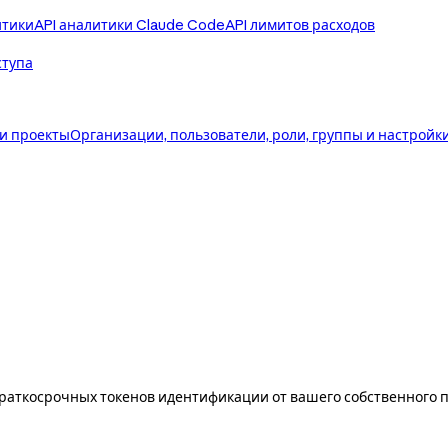
итики
API аналитики Claude Code
API лимитов расходов
ступа
 и проекты
Организации, пользователи, роли, группы и настройк
краткосрочных токенов идентификации от вашего собственного 