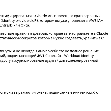
утентифицироваться в Claude API с помощью краткосрочных
identity provider, IdP), которым вы уже управляете: AWS IAM,
ntra ID или Okta.
ветствие правилам доверия, которые вы настраиваете в Claude
татических секретов, которые нужно создавать, хранить в CI,
инуты, а не никогда. Само по себе это не полное решение
ий, подписывающий JWT. Сочетайте Workload Identity
й доступ, журналирование аудита), для эшелонированной
сте они выражают: «токены, подписанные эмитентом X, с