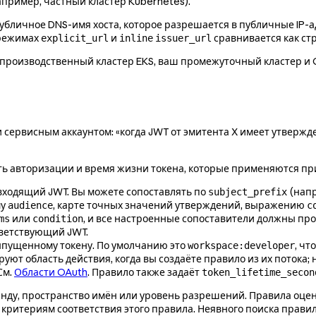
апример, частный кластер Kubernetes).
 публичное DNS-имя хоста, которое разрешается в публичные IP-
 режимах
и
сравнивается как стр
explicit_url
inline
issuer_url
производственный кластер EKS, ваш промежуточный кластер и Gi
и сервисным аккаунтом: «когда JWT от эмитента X имеет утвержде
асть авторизации и время жизни токена, которые применяются п
входящий JWT. Вы можете сопоставлять по
(нап
subject_prefix
му
, карте точных значений утверждений, выражению
audience
c
или
, и все настроенные сопоставители должны про
ms
condition
тветствующий JWT.
ыпущенному токену. По умолчанию это
, чт
workspace:developer
уют область действия, когда вы создаёте правило из их потока
 См.
Области OAuth
. Правило также задаёт
token_lifetime_secon
анду, пространство имён или уровень разрешений. Правила оцени
 критериям соответствия этого правила. Неявного поиска правил