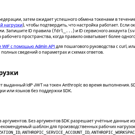
федерации, затем ожидает успешного обмена токенами в течение
й нагрузки
), чтобы подтвердить, что настройка работает. Если 
ии. Запишите ID правила (
) и ID сервисного аккаунта (
fdrl_...
sv
го рабочего пространства, когда правило охватывает более одног
 WIF с помощью Admin API
для пошагового руководства с curl, ил
 полных сведений о параметрах и схемах ответов.
рузки
 выданный IdP JWT на токен Anthropic во время выполнения. SD
дки или языков без поддержки SDK.
 аргументов. Без аргументов SDK разрешает учётные данные из
рекомендуемый шаблон для производственных рабочих нагрузок: 
,
,
ZATION_ID
ANTHROPIC_SERVICE_ACCOUNT_ID
ANTHROPIC_WORKSPAC