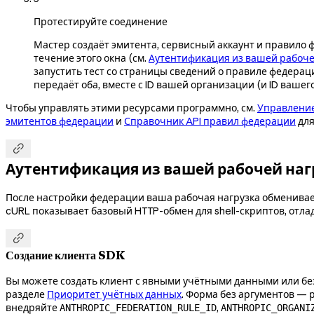
Протестируйте соединение
Мастер создаёт эмитента, сервисный аккаунт и правило 
течение этого окна (см.
Аутентификация из вашей рабоче
запустить тест со страницы сведений о правиле федерац
передаёт оба, вместе с ID вашей организации (и ID ваше
Чтобы управлять этими ресурсами программно, см.
Управление
эмитентов федерации
и
Справочник API правил федерации
для

Аутентификация из вашей рабочей наг
После настройки федерации ваша рабочая нагрузка обменивает
cURL показывает базовый HTTP-обмен для shell-скриптов, отла

Создание клиента SDK
Вы можете создать клиент с явными учётными данными или без
разделе
Приоритет учётных данных
. Форма без аргументов — 
внедряйте
,
ANTHROPIC_FEDERATION_RULE_ID
ANTHROPIC_ORGANI