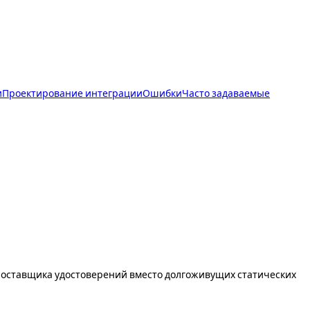
и
Проектирование интеграции
Ошибки
Часто задаваемые
поставщика удостоверений вместо долгоживущих статических