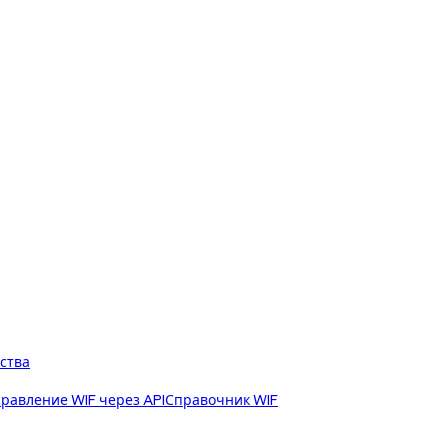
ства
равление WIF через API
Справочник WIF