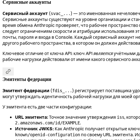
Сервисные аккаунты
Сервисный аккаунт
(
) — это именованная нечеловеч
svac_...
Сервисные аккаунты существуют на уровне организации и стано
время обмена Anthropic проверяет, что рабочее пространство
следует ограничениям скорости и атрибуции использования этог
почты, пароля и входа в Console. Каждый сервисный аккаунт 
другого рабочего пространства, в котором он должен действова
Ключевое отличие от ключа API: ключ API
является
учётными да
рабочие нагрузки действовали от имени какого сервисного акк

Эмитенты федерации
Эмитент федерации
(
) регистрирует поставщика уд
fdis_...
могут утверждать идентичность рабочей нагрузки для моей ор
У эмитента есть две части конфигурации:
URL эмитента:
Точное значение утверждения
, кото
iss
.
2.amazonaws.com/id/EXAMPLE
Источник JWKS:
Как Anthropic получает открытые ключ
по своему URL эмитента. И
known/openid-configuration