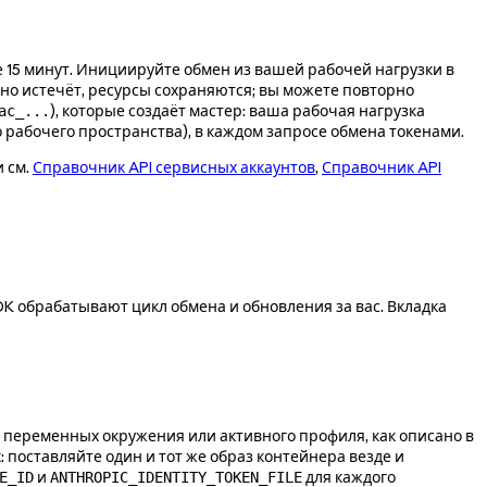
 15 минут. Инициируйте обмен из вашей рабочей нагрузки в
окно истечёт, ресурсы сохраняются; вы можете повторно
), которые создаёт мастер: ваша рабочая нагрузка
ac_...
о рабочего пространства), в каждом запросе обмена токенами.
и см.
Справочник API сервисных аккаунтов
,
Справочник API
K обрабатывают цикл обмена и обновления за вас. Вкладка
 переменных окружения или активного профиля, как описано в
поставляйте один и тот же образ контейнера везде и
и
для каждого
E_ID
ANTHROPIC_IDENTITY_TOKEN_FILE