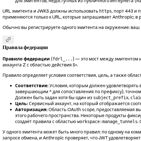
для эмитентов, недоступных из публичного интернета (н
URL эмитента и JWKS должны использовать
, порт 443 и
https
применяются только к URL, которые запрашивает Anthropic; в
Обычно вы регистрируете одного эмитента на окружение: ваш 

Правила федерации
Правило федерации
(
) — это мост между эмитентом 
fdrl_...
аккаунта Z с областью действия S».
Правило определяет условия соответствия, цель, а также обл
Соответствие:
Условия, которым должен удовлетворять 
завершающим
для сопоставления по префиксу), точно
*
Должен быть задан хотя бы один из
,
subject_prefix
clai
Цель:
Сервисный аккаунт, на который отображается соо
Авторизация:
Область OAuth
, предоставляемая в
scope
этого рабочего пространства. Некоторые продукты фиксир
создаёт правила с областью
.
workspace:manage_tunnels
У одного эмитента может быть много правил: по одному на ком
запросе обмена, и Anthropic проверяет, что JWT удовлетворяет