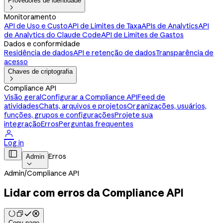
Provedores de identidade

Monitoramento
API de Uso e Custo
API de Limites de Taxa
APIs de Analytics
API
de Analytics do Claude Code
API de Limites de Gastos
Dados e conformidade
Residência de dados
API e retenção de dados
Transparência de
acesso
Chaves de criptografia

Compliance API
Visão geral
Configurar a Compliance API
Feed de
atividades
Chats, arquivos e projetos
Organizações, usuários,
funções, grupos e configurações
Projete sua
integração
Erros
Perguntas frequentes

Log in

Erros
Admin

Admin
/
Compliance API
Lidar com erros da Compliance API
Copy page