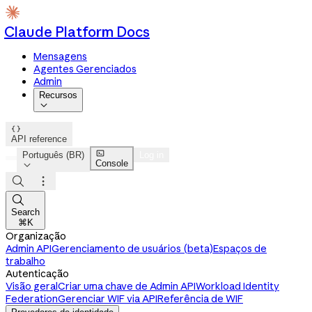
Claude Platform Docs
Mensagens
Agentes Gerenciados
Admin
Recursos


API reference

Português (BR)
Log in
Console




Search
⌘K
Organização
Admin API
Gerenciamento de usuários (beta)
Espaços de
trabalho
Autenticação
Visão geral
Criar uma chave de Admin API
Workload Identity
Federation
Gerenciar WIF via API
Referência de WIF