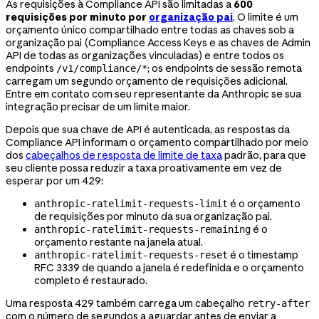
As requisições à Compliance API são limitadas a
600
requisições por minuto por
organização pai
. O limite é um
orçamento único compartilhado entre todas as chaves sob a
organização pai (Compliance Access Keys e as chaves de Admin
API de todas as organizações vinculadas) e entre todos os
endpoints
; os endpoints de sessão remota
/v1/compliance/*
carregam um segundo orçamento de requisições adicional.
Entre em contato com seu representante da Anthropic se sua
integração precisar de um limite maior.
Depois que sua chave de API é autenticada, as respostas da
Compliance API informam o orçamento compartilhado por meio
dos
cabeçalhos de resposta de limite de taxa
padrão, para que
seu cliente possa reduzir a taxa proativamente em vez de
esperar por um 429:
é o orçamento
anthropic-ratelimit-requests-limit
de requisições por minuto da sua organização pai.
é o
anthropic-ratelimit-requests-remaining
orçamento restante na janela atual.
é o timestamp
anthropic-ratelimit-requests-reset
RFC 3339 de quando a janela é redefinida e o orçamento
completo é restaurado.
Uma resposta 429 também carrega um cabeçalho
retry-after
com o número de segundos a aguardar antes de enviar a