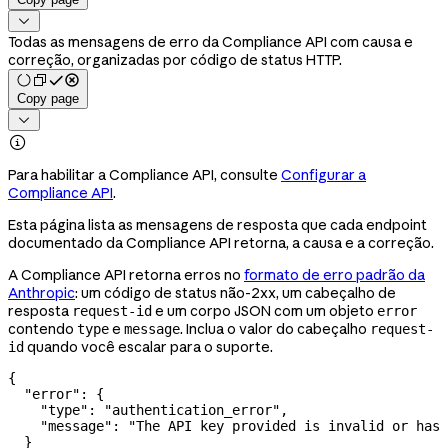

Todas as mensagens de erro da Compliance API com causa e
correção, organizadas por código de status HTTP.
Copy page


Para habilitar a Compliance API, consulte
Configurar a
Compliance API
.
Esta página lista as mensagens de resposta que cada endpoint
documentado da Compliance API retorna, a causa e a correção.
A Compliance API retorna erros no
formato de erro padrão da
Anthropic
: um código de status não-2xx, um cabeçalho de
resposta
e um corpo JSON com um objeto
request-id
error
contendo
e
. Inclua o valor do cabeçalho
type
message
request-
quando você escalar para o suporte.
id
{
  "error"
: {
    "type"
: 
"authentication_error"
,
    "message"
: 
"The API key provided is invalid or has 
  }