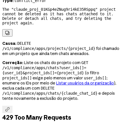
Type:
conflict_error
The "claude_proj_01KGp4eZNug9ri4kE35RSppq" project 
cannot be deleted as it has chats attached to it. 
Delete or detach all chats, and try deleting the 
project again.

Causa:
DELETE
foi chamado
/v1/compliance/apps/projects/{project_id}
em um projeto que ainda tem chats anexados.
Correção:
Liste os chats do projeto com
GET
/v1/compliance/apps/chats?user_ids[]=
(o filtro
{user_id}&project_ids[]={project_id}
exige pelo menos um valor
;
project_ids[]
user_ids[]
enumere os IDs por meio de
Listar usuários da organização
),
exclua cada um com
DELETE
e depois
/v1/compliance/apps/chats/{claude_chat_id}
tente novamente a exclusão do projeto.

429 Too Many Requests