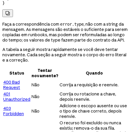
}

Faça a correspondência com
, não com a string da
error.type
mensagem. As mensagens são estáveis o suficiente para serem
copiadas em runbooks, mas podem ser reformuladas ao longo
do tempo; os valores de type fazem parte do contrato da API.
A tabela a seguir mostra rapidamente se você deve tentar
novamente. Cada seção a seguir mostra o corpo do erro literal
e a correção.
Tentar
Status
Quando
novamente?
400 Bad
Não
Corrija a requisição e reenvie.
Request
401
Corrija ou rotacione a chave,
Não
Unauthorized
depois reenvie.
Adicione o escopo ausente ou use
403
Não
o tipo de chave correto, depois
Forbidden
reenvie.
O recurso foi excluído ou nunca
existiu; remova-o da sua fila.