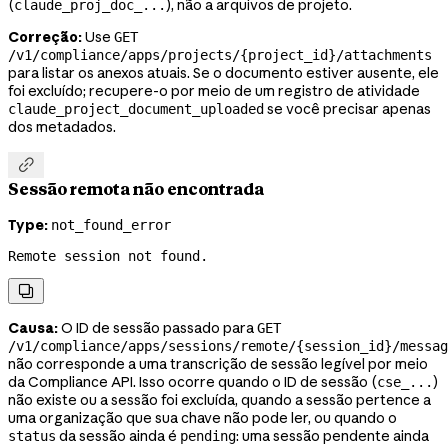
(
), não a arquivos de projeto.
claude_proj_doc_...
Correção:
Use
GET
/v1/compliance/apps/projects/{project_id}/attachments
para listar os anexos atuais. Se o documento estiver ausente, ele
foi excluído; recupere-o por meio de um registro de atividade
se você precisar apenas
claude_project_document_uploaded
dos metadados.

Sessão remota não encontrada
Type:
not_found_error
Remote session not found.

Causa:
O ID de sessão passado para
GET
/v1/compliance/apps/sessions/remote/{session_id}/messag
não corresponde a uma transcrição de sessão legível por meio
da Compliance API. Isso ocorre quando o ID de sessão (
)
cse_...
não existe ou a sessão foi excluída, quando a sessão pertence a
uma organização que sua chave não pode ler, ou quando o
da sessão ainda é
: uma sessão pendente ainda
status
pending