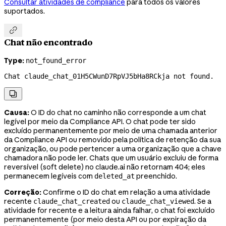
Consultar atividades de compliance
para todos os valores
suportados.

Chat não encontrado
Type:
not_found_error
Chat claude_chat_01H5CWunD7RpVJ5bHa8RCkja not found.

Causa:
O ID do chat no caminho não corresponde a um chat
legível por meio da Compliance API. O chat pode ter sido
excluído permanentemente por meio de uma chamada anterior
da Compliance API ou removido pela política de retenção da sua
organização, ou pode pertencer a uma organização que a chave
chamadora não pode ler. Chats que um usuário excluiu de forma
reversível (soft delete) no claude.ai não retornam 404; eles
permanecem legíveis com
preenchido.
deleted_at
Correção:
Confirme o ID do chat em relação a uma atividade
recente
ou
. Se a
claude_chat_created
claude_chat_viewed
atividade for recente e a leitura ainda falhar, o chat foi excluído
permanentemente (por meio desta API ou por expiração da