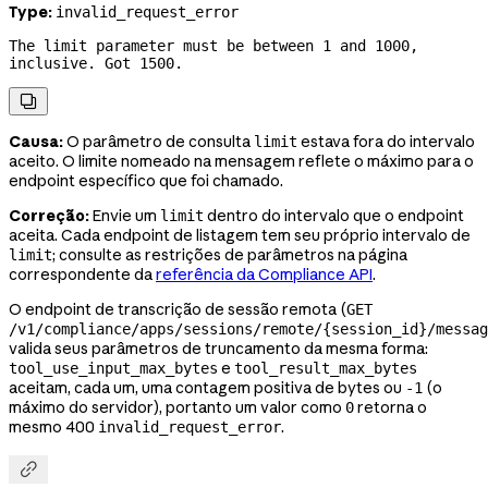
Type:
invalid_request_error
The limit parameter must be between 1 and 1000, 
inclusive. Got 1500.

Causa:
O parâmetro de consulta
estava fora do intervalo
limit
aceito. O limite nomeado na mensagem reflete o máximo para o
endpoint específico que foi chamado.
Correção:
Envie um
dentro do intervalo que o endpoint
limit
aceita. Cada endpoint de listagem tem seu próprio intervalo de
; consulte as restrições de parâmetros na página
limit
correspondente da
referência da Compliance API
.
O endpoint de transcrição de sessão remota (
GET
/v1/compliance/apps/sessions/remote/{session_id}/messag
valida seus parâmetros de truncamento da mesma forma:
e
tool_use_input_max_bytes
tool_result_max_bytes
aceitam, cada um, uma contagem positiva de bytes ou
(o
-1
máximo do servidor), portanto um valor como
retorna o
0
mesmo 400
.
invalid_request_error
