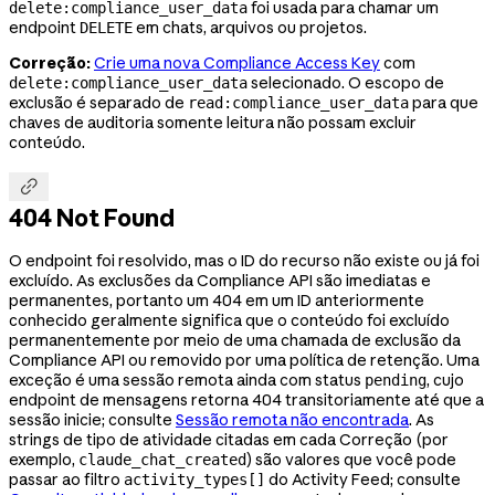
foi usada para chamar um
delete:compliance_user_data
endpoint
em chats, arquivos ou projetos.
DELETE
Correção:
Crie uma nova Compliance Access Key
com
selecionado. O escopo de
delete:compliance_user_data
exclusão é separado de
para que
read:compliance_user_data
chaves de auditoria somente leitura não possam excluir
conteúdo.

404 Not Found
O endpoint foi resolvido, mas o ID do recurso não existe ou já foi
excluído. As exclusões da Compliance API são imediatas e
permanentes, portanto um 404 em um ID anteriormente
conhecido geralmente significa que o conteúdo foi excluído
permanentemente por meio de uma chamada de exclusão da
Compliance API ou removido por uma política de retenção. Uma
exceção é uma sessão remota ainda com status
, cujo
pending
endpoint de mensagens retorna 404 transitoriamente até que a
sessão inicie; consulte
Sessão remota não encontrada
. As
strings de tipo de atividade citadas em cada Correção (por
exemplo,
) são valores que você pode
claude_chat_created
passar ao filtro
do Activity Feed; consulte
activity_types[]