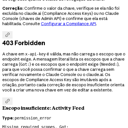
Correção:
Confirme o valor da chave, verifique se ela não foi
excluída no claude.ai (Compliance Access Keys) ou no Claude
Console (chaves de Admin API) e confirme que ela está
habilitada. Consulte
Configurar a Compliance API
.

403 Forbidden
A chave em
é válida, mas não carrega o escopo que o
x-api-key
endpoint exige. A mensagem literal lista os escopos que a chave
carrega (
) e os escopos que o endpoint exige (
),
Got:
Needed:
para que você possa confirmar o que a chave carrega sem
verificar novamente o Claude Console ou o claude.ai. Os
escopos de Compliance Access Key são imutáveis após a
criação, portanto cada correção de escopo insuficiente orienta
você a criar uma nova chave em vez de editar a existente.

Escopo insuficiente: Activity Feed
Type:
permission_error
Missing required scopes. Got: 