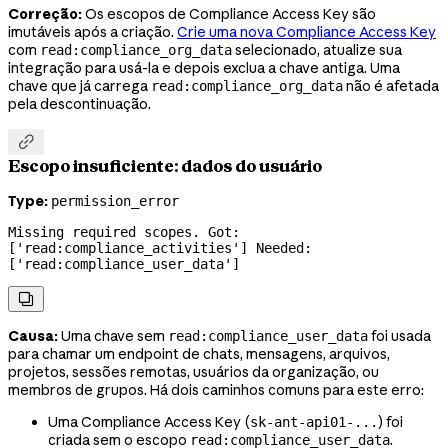
Correção:
Os escopos de Compliance Access Key são
imutáveis após a criação.
Crie uma nova Compliance Access Key
com
selecionado, atualize sua
read:compliance_org_data
integração para usá-la e depois exclua a chave antiga. Uma
chave que já carrega
não é afetada
read:compliance_org_data
pela descontinuação.

Escopo insuficiente: dados do usuário
Type:
permission_error
Missing required scopes. Got: 
['read:compliance_activities'] Needed: 
['read:compliance_user_data']

Causa:
Uma chave sem
foi usada
read:compliance_user_data
para chamar um endpoint de chats, mensagens, arquivos,
projetos,
sessões remotas, usuários da organização,
ou
membros de grupos. Há dois caminhos comuns para este erro:
Uma Compliance Access Key (
) foi
sk-ant-api01-...
criada sem o escopo
.
read:compliance_user_data