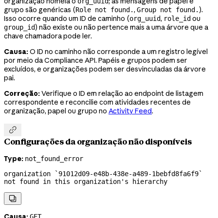
organização nomeia o
; as mensagens de papel e
org_uuid
grupo são genéricas (
,
).
Role not found.
Group not found.
Isso ocorre quando um ID de caminho (
,
ou
org_uuid
role_id
) não existe ou não pertence mais a uma árvore que a
group_id
chave chamadora pode ler.
Causa:
O ID no caminho não corresponde a um registro legível
por meio da Compliance API. Papéis e grupos podem ser
excluídos, e organizações podem ser desvinculadas da árvore
pai.
Correção:
Verifique o ID em relação ao endpoint de listagem
correspondente e reconcilie com atividades recentes de
organização, papel ou grupo no
Activity Feed
.

Configurações da organização não disponíveis
Type:
not_found_error
organization `91012d09-e48b-438e-a489-1bebfd8fa6f9` 
not found in this organization's hierarchy

Causa:
GET