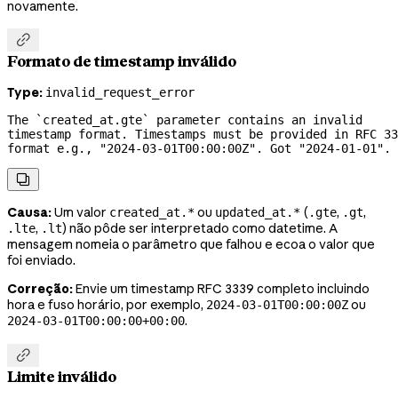
novamente.

Formato de timestamp inválido
Type:
invalid_request_error
The `created_at.gte` parameter contains an invalid 
timestamp format. Timestamps must be provided in RFC 33
format e.g., "2024-03-01T00:00:00Z". Got 
"2024-01-01".

Causa:
Um valor
ou
(
,
,
created_at.*
updated_at.*
.gte
.gt
,
) não pôde ser interpretado como datetime. A
.lte
.lt
mensagem nomeia o parâmetro que falhou e ecoa o valor que
foi enviado.
Correção:
Envie um timestamp RFC 3339 completo incluindo
hora e fuso horário, por exemplo,
ou
2024-03-01T00:00:00Z
.
2024-03-01T00:00:00+00:00

Limite inválido