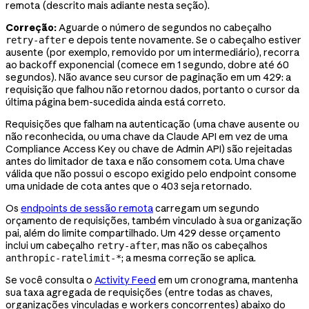
remota (descrito mais adiante nesta seção)
.
Correção:
Aguarde o número de segundos no cabeçalho
e depois tente novamente. Se o cabeçalho estiver
retry-after
ausente (por exemplo, removido por um intermediário), recorra
ao backoff exponencial (comece em 1 segundo, dobre até 60
segundos). Não avance seu cursor de paginação em um 429: a
requisição que falhou não retornou dados, portanto o cursor da
última página bem-sucedida ainda está correto.
Requisições que falham na autenticação (uma chave ausente ou
não reconhecida, ou uma chave da Claude API em vez de uma
Compliance Access Key ou chave de Admin API) são rejeitadas
antes do limitador de taxa e não consomem cota. Uma chave
válida que não possui o escopo exigido pelo endpoint consome
uma unidade de cota antes que o 403 seja retornado.
Os
endpoints de sessão remota
carregam um segundo
orçamento de requisições, também vinculado à sua organização
pai, além do limite compartilhado. Um 429 desse orçamento
inclui um cabeçalho
, mas não os cabeçalhos
retry-after
; a mesma correção se aplica.
anthropic-ratelimit-*
Se você consulta o
Activity Feed
em um cronograma, mantenha
sua taxa agregada de requisições (entre todas as chaves,
organizações vinculadas e workers concorrentes) abaixo do