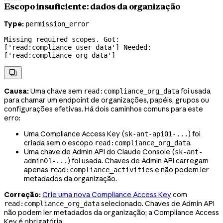
Escopo insuficiente: dados da organização
Type:
permission_error
Missing required scopes. Got: 
['read:compliance_user_data'] Needed: 
['read:compliance_org_data']

Causa:
Uma chave sem
foi usada
read:compliance_org_data
para chamar um endpoint de organizações, papéis, grupos ou
configurações efetivas. Há dois caminhos comuns para este
erro:
Uma Compliance Access Key (
) foi
sk-ant-api01-...
criada sem o escopo
.
read:compliance_org_data
Uma chave de Admin API do Claude Console (
sk-ant-
) foi usada. Chaves de Admin API carregam
admin01-...
apenas
e não podem ler
read:compliance_activities
metadados da organização.
Correção:
Crie uma nova Compliance Access Key
com
selecionado. Chaves de Admin API
read:compliance_org_data
não podem ler metadados da organização; a Compliance Access
Key é obrigatória.