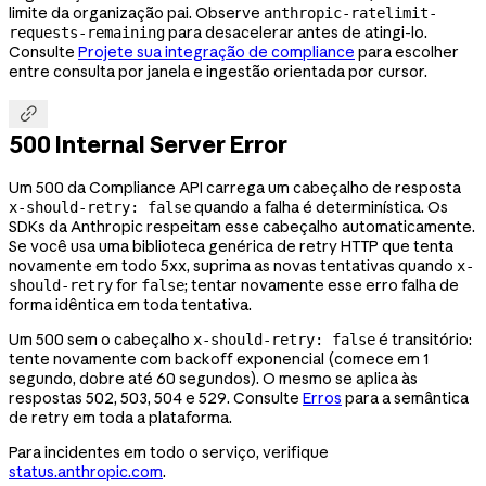
limite da organização pai. Observe
anthropic-ratelimit-
para desacelerar antes de atingi-lo.
requests-remaining
Consulte
Projete sua integração de compliance
para escolher
entre consulta por janela e ingestão orientada por cursor.

500 Internal Server Error
Um 500 da Compliance API carrega um cabeçalho de resposta
quando a falha é determinística. Os
x-should-retry: false
SDKs da Anthropic respeitam esse cabeçalho automaticamente.
Se você usa uma biblioteca genérica de retry HTTP que tenta
novamente em todo 5xx, suprima as novas tentativas quando
x-
for
; tentar novamente esse erro falha de
should-retry
false
forma idêntica em toda tentativa.
Um 500 sem o cabeçalho
é transitório:
x-should-retry: false
tente novamente com backoff exponencial (comece em 1
segundo, dobre até 60 segundos). O mesmo se aplica às
respostas 502, 503, 504 e 529. Consulte
Erros
para a semântica
de retry em toda a plataforma.
Para incidentes em todo o serviço, verifique
status.anthropic.com
.