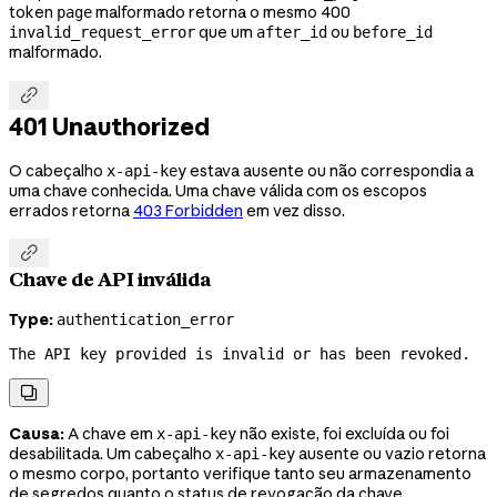
token
malformado retorna o mesmo 400
page
que um
ou
invalid_request_error
after_id
before_id
malformado.

401 Unauthorized
O cabeçalho
estava ausente ou não correspondia a
x-api-key
uma chave conhecida. Uma chave válida com os escopos
errados retorna
403 Forbidden
em vez disso.

Chave de API inválida
Type:
authentication_error
The API key provided is invalid or has been revoked.

Causa:
A chave em
não existe, foi excluída ou foi
x-api-key
desabilitada. Um cabeçalho
ausente ou vazio retorna
x-api-key
o mesmo corpo, portanto verifique tanto seu armazenamento
de segredos quanto o status de revogação da chave.