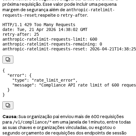
próxima requisição. Esse valor pode incluir uma pequena
margem de segurança além de
anthropic-ratelimit-
; respeite o
.
requests-reset
retry-after
HTTP
/
1.1
 429
 Too Many Requests
date
:
 Tue, 21 Apr 2026 14:38:02 GMT
retry-after
:
 25
anthropic-ratelimit-requests-limit
:
 600
anthropic-ratelimit-requests-remaining
:
 0
anthropic-ratelimit-requests-reset
:
 2026-04-21T14:38:25

{
  "error"
: {
    "type"
: 
"rate_limit_error"
,
    "message"
: 
"Compliance API rate limit of 600 reques
  }
}

Causa:
Sua organização pai enviou mais de 600 requisições
para
em uma janela de 1 minuto, entre todas
/v1/compliance/*
as suas chaves e organizações vinculadas
, ou esgotou o
segundo orçamento de requisições dos endpoints de sessão