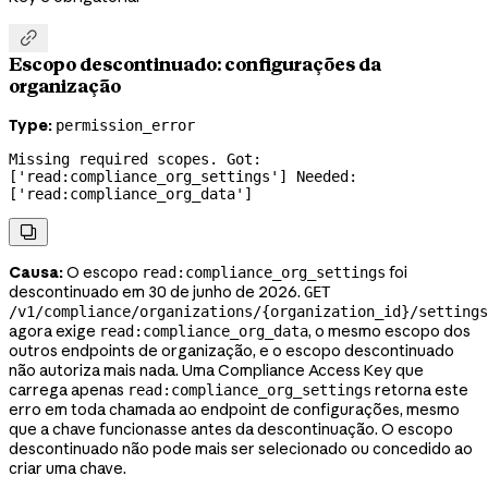

Escopo descontinuado: configurações da
organização
Type:
permission_error
Missing required scopes. Got: 
['read:compliance_org_settings'] Needed: 
['read:compliance_org_data']

Causa:
O escopo
foi
read:compliance_org_settings
descontinuado em 30 de junho de 2026.
GET
/v1/compliance/organizations/{organization_id}/settings
agora exige
, o mesmo escopo dos
read:compliance_org_data
outros endpoints de organização, e o escopo descontinuado
não autoriza mais nada. Uma Compliance Access Key que
carrega apenas
retorna este
read:compliance_org_settings
erro em toda chamada ao endpoint de configurações, mesmo
que a chave funcionasse antes da descontinuação. O escopo
descontinuado não pode mais ser selecionado ou concedido ao
criar uma chave.