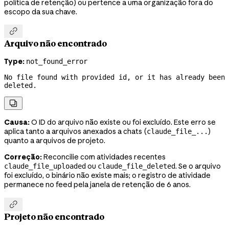
política de retenção) ou pertence a uma organização fora do
escopo da sua chave.

Arquivo não encontrado
Type:
not_found_error
No file found with provided id, or it has already been 
deleted.

Causa:
O ID do arquivo não existe ou foi excluído. Este erro se
aplica tanto a arquivos anexados a chats (
)
claude_file_...
quanto a arquivos de projeto.
Correção:
Reconcilie com atividades recentes
ou
. Se o arquivo
claude_file_uploaded
claude_file_deleted
foi excluído, o binário não existe mais; o registro de atividade
permanece no feed pela janela de retenção de 6 anos.

Projeto não encontrado