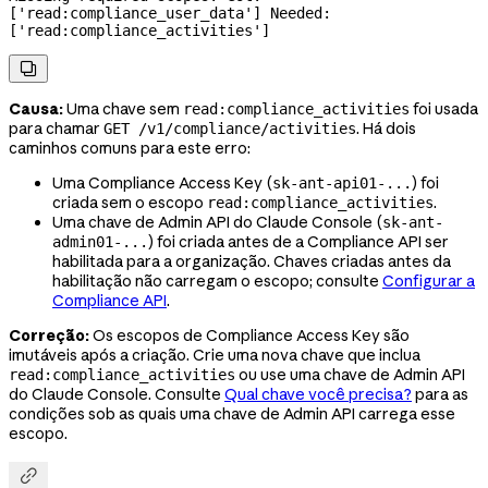
['read:compliance_user_data'] Needed: 
['read:compliance_activities']

Causa:
Uma chave sem
foi usada
read:compliance_activities
para chamar
. Há dois
GET /v1/compliance/activities
caminhos comuns para este erro:
Uma Compliance Access Key (
) foi
sk-ant-api01-...
criada sem o escopo
.
read:compliance_activities
Uma chave de Admin API do Claude Console (
sk-ant-
) foi criada antes de a Compliance API ser
admin01-...
habilitada para a organização. Chaves criadas antes da
habilitação não carregam o escopo; consulte
Configurar a
Compliance API
.
Correção:
Os escopos de Compliance Access Key são
imutáveis após a criação. Crie uma nova chave que inclua
ou use uma chave de Admin API
read:compliance_activities
do Claude Console. Consulte
Qual chave você precisa?
para as
condições sob as quais uma chave de Admin API carrega esse
escopo.
