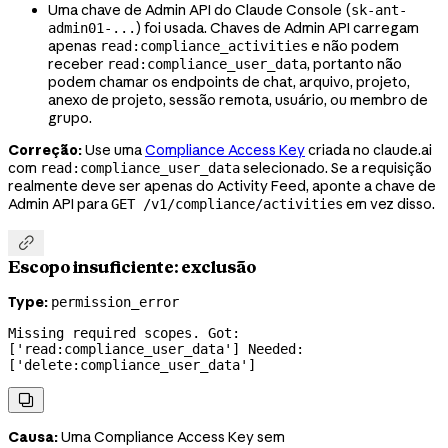
Uma chave de Admin API do Claude Console (
sk-ant-
) foi usada. Chaves de Admin API carregam
admin01-...
apenas
e não podem
read:compliance_activities
receber
, portanto não
read:compliance_user_data
podem chamar os endpoints de chat, arquivo, projeto,
anexo de projeto,
sessão remota, usuário,
ou membro de
grupo.
Correção:
Use uma
Compliance Access Key
criada no claude.ai
com
selecionado. Se a requisição
read:compliance_user_data
realmente deve ser apenas do Activity Feed, aponte a chave de
Admin API para
em vez disso.
GET /v1/compliance/activities

Escopo insuficiente: exclusão
Type:
permission_error
Missing required scopes. Got: 
['read:compliance_user_data'] Needed: 
['delete:compliance_user_data']

Causa:
Uma Compliance Access Key sem