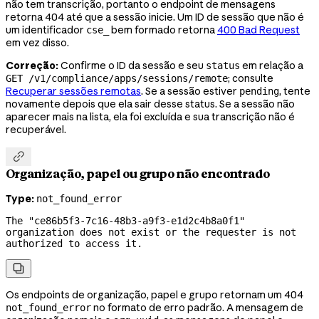
não tem transcrição, portanto o endpoint de mensagens
retorna 404 até que a sessão inicie. Um ID de sessão que não é
um identificador
bem formado retorna
400 Bad Request
cse_
em vez disso.
Correção:
Confirme o ID da sessão e seu
em relação a
status
; consulte
GET /v1/compliance/apps/sessions/remote
Recuperar sessões remotas
. Se a sessão estiver
, tente
pending
novamente depois que ela sair desse status. Se a sessão não
aparecer mais na lista, ela foi excluída e sua transcrição não é
recuperável.

Organização, papel ou grupo não encontrado
Type:
not_found_error
The "ce86b5f3-7c16-48b3-a9f3-e1d2c4b8a0f1" 
organization does not exist or the requester is not 
authorized to access it.

Os endpoints de organização, papel e grupo retornam um 404
no formato de erro padrão. A mensagem de
not_found_error