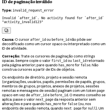
ID de paginação inválido
Type:
invalid_request_error
Invalid `after_id`. No activity found for `after_id` 
"activity_invalid123"

Causa:
O cursor
ou
não pôde ser
after_id
before_id
decodificado como um cursor opaco ou interpretado como um
ID de atividade.
Correção:
Trate os cursores de paginação como strings
opacas. Sempre copie o valor
ou
retornado
first_id
last_id
pela página anterior; pare quando
for
. Não
has_more
false
construa cursores a partir de IDs de objetos.
Os endpoints de diretório, projeto e sessão remota
(organizações, usuários, papéis, permissões de papéis, grupos,
membros de grupos, projetos, anexos de projetos, sessões
remotas e mensagens de sessão) paginam com um token
page
opaco em vez de
e
. O mesmo conselho se
after_id
before_id
aplica: passe o valor
da resposta anterior sem
next_page
alterações e pare quando
for
(ou, nos
has_more
false
endpoints de sessão remota, quando
for
). Um
next_page
null