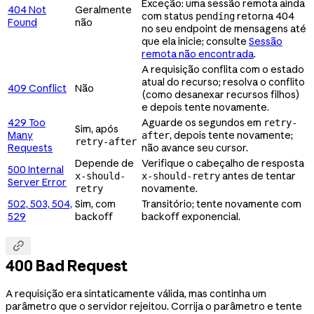
Exceção: uma sessão remota ainda
404 Not
Geralmente
com status
retorna 404
pending
Found
não
no seu endpoint de mensagens até
que ela inicie; consulte
Sessão
remota não encontrada
.
A requisição conflita com o estado
atual do recurso; resolva o conflito
409 Conflict
Não
(como desanexar recursos filhos)
e depois tente novamente.
429 Too
Aguarde os segundos em
retry-
Sim, após
Many
, depois tente novamente;
after
retry-after
Requests
não avance seu cursor.
Depende de
Verifique o cabeçalho de resposta
500 Internal
antes de tentar
x-should-
x-should-retry
Server Error
novamente.
retry
502, 503, 504,
Sim, com
Transitório; tente novamente com
529
backoff
backoff exponencial.

400 Bad Request
A requisição era sintaticamente válida, mas continha um
parâmetro que o servidor rejeitou. Corrija o parâmetro e tente