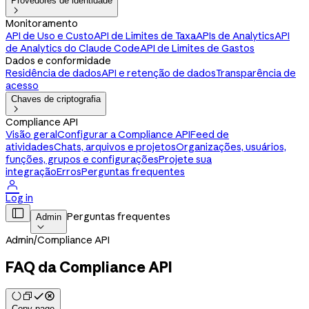
Provedores de identidade

Monitoramento
API de Uso e Custo
API de Limites de Taxa
APIs de Analytics
API
de Analytics do Claude Code
API de Limites de Gastos
Dados e conformidade
Residência de dados
API e retenção de dados
Transparência de
acesso
Chaves de criptografia

Compliance API
Visão geral
Configurar a Compliance API
Feed de
atividades
Chats, arquivos e projetos
Organizações, usuários,
funções, grupos e configurações
Projete sua
integração
Erros
Perguntas frequentes

Log in

Perguntas frequentes
Admin

Admin
/
Compliance API
FAQ da Compliance API
Copy page