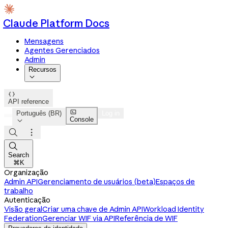
Claude Platform Docs
Mensagens
Agentes Gerenciados
Admin
Recursos


API reference

Português (BR)
Log in
Console




Search
⌘K
Organização
Admin API
Gerenciamento de usuários (beta)
Espaços de
trabalho
Autenticação
Visão geral
Criar uma chave de Admin API
Workload Identity
Federation
Gerenciar WIF via API
Referência de WIF