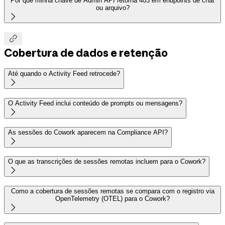
Por que minha chave de Admin API retorna 403 em endpoints de chat
ou arquivo?


Cobertura de dados e retenção
Até quando o Activity Feed retrocede?

O Activity Feed inclui conteúdo de prompts ou mensagens?

As sessões do Cowork aparecem na Compliance API?

O que as transcrições de sessões remotas incluem para o Cowork?

Como a cobertura de sessões remotas se compara com o registro via
OpenTelemetry (OTEL) para o Cowork?
