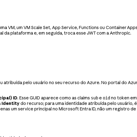
a VM, um VM Scale Set, App Service, Functions ou Container Apps. 
cal da plataforma e, em seguida, troca esse JWT com a Anthropic.
u atribuída pelo usuário no seu recurso do Azure. No portal do Azu
ipal) ID
. Esse GUID aparece como as claims
e
no token emi
sub
oid
a
Identity
do recurso; para uma identidade atribuída pelo usuário, 
s um service principal no Microsoft Entra ID, não um registro de a