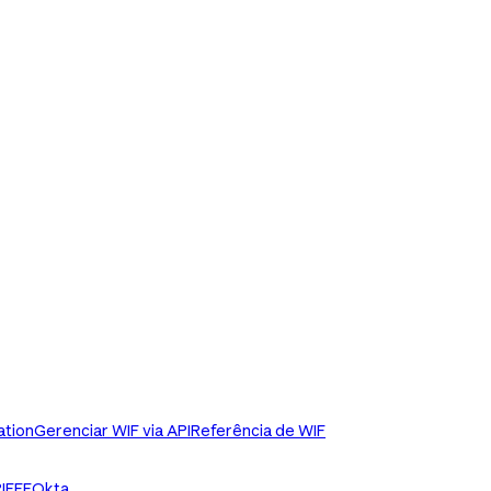
ation
Gerenciar WIF via API
Referência de WIF
IFFE
Okta