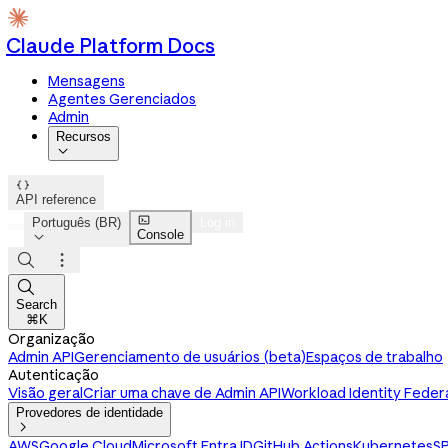
Claude Platform Docs
Mensagens
Agentes Gerenciados
Admin
Recursos


API reference

Português (BR)
Log in
Console




Search
⌘K
Organização
Admin API
Gerenciamento de usuários (beta)
Espaços de trabalho
Autenticação
Visão geral
Criar uma chave de Admin API
Workload Identity Feder
Provedores de identidade

AWS
Google Cloud
Microsoft Entra ID
GitHub Actions
Kubernetes
SP