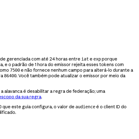
dade gerenciada com até 24 horas entre
e
porque
iat
exp
, e o padrão de 1 hora do emissor rejeita esses tokens com
 como
e não fornece nenhum campo para alterá-lo durante a
7500
ra
. Você também pode atualizar o emissor por meio da
86400
a alavanca é desabilitar a regra de federação; uma
 escopo da sua regra
.
 que este guia configura, o valor de
é o client ID do
audience
ificado.