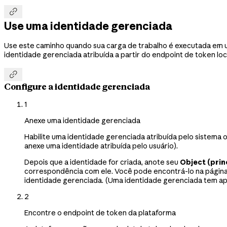

Use uma identidade gerenciada
Use este caminho quando sua carga de trabalho é executada em um
identidade gerenciada atribuída a partir do endpoint de token lo

Configure a identidade gerenciada
1
Anexe uma identidade gerenciada
Habilite uma identidade gerenciada atribuída pelo sistema o
anexe uma identidade atribuída pelo usuário).
Depois que a identidade for criada, anote seu
Object (princ
correspondência com ele. Você pode encontrá-lo na págin
identidade gerenciada. (Uma identidade gerenciada tem apena
2
Encontre o endpoint de token da plataforma