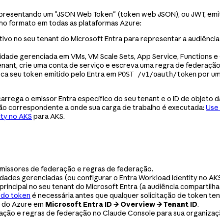
apresentando um "JSON Web Token" (token web JSON), ou JWT, emiti
mo formato em todas as plataformas Azure:
tivo no seu tenant do Microsoft Entra para representar a audiência 
dade gerenciada em VMs, VM Scale Sets, App Service, Functions e C
enant, crie uma conta de serviço e escreva uma regra de federaçã
oca seu token emitido pelo Entra em
por um
POST /v1/oauth/token
rrega o emissor Entra específico do seu tenant e o ID de objeto d
ção correspondente a onde sua carga de trabalho é executada:
Use
ity no AKS
para AKS.
 emissores de federação e regras de federação.
dades gerenciadas (ou configurar o Entra Workload Identity no AKS
 principal no seu tenant do Microsoft Entra (a audiência compartil
 do token
é necessária antes que qualquer solicitação de token te
al do Azure em
Microsoft Entra ID → Overview → Tenant ID
.
ração e regras de federação no Claude Console para sua organizaç