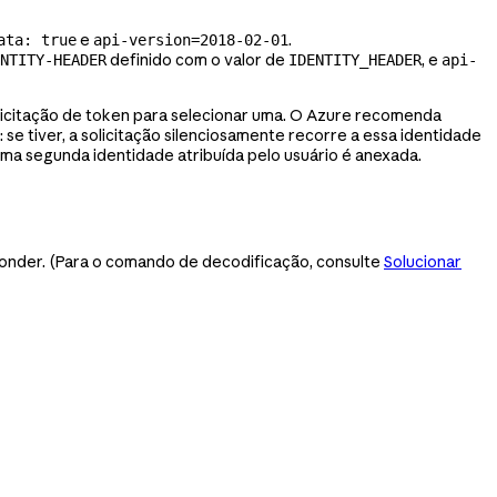
e
.
ata: true
api-version=2018-02-01
definido com o valor de
, e
NTITY-HEADER
IDENTITY_HEADER
api-
licitação de token para selecionar uma. O Azure recomenda
se tiver, a solicitação silenciosamente recorre a essa identidade
 uma segunda identidade atribuída pelo usuário é anexada.
ponder. (Para o comando de decodificação, consulte
Solucionar