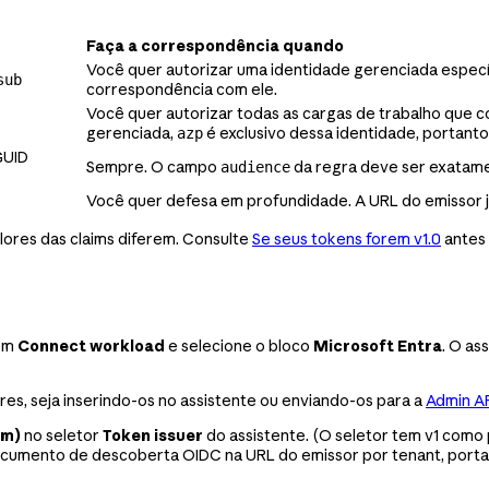
Faça a correspondência quando
Você quer autorizar uma identidade gerenciada específ
sub
correspondência com ele.
Você quer autorizar todas as cargas de trabalho que c
gerenciada,
é exclusivo dessa identidade, portanto
azp
GUID
Sempre. O campo
da regra deve ser exatame
audience
Você quer defesa em profundidade. A URL do emissor já
alores das claims diferem. Consulte
Se seus tokens forem v1.0
antes 
 em
Connect workload
e selecione o bloco
Microsoft Entra
. O as
res, seja inserindo-os no assistente ou enviando-os para a
Admin A
om)
no seletor
Token issuer
do assistente. (O seletor tem v1 como 
 documento de descoberta OIDC na URL do emissor por tenant, port