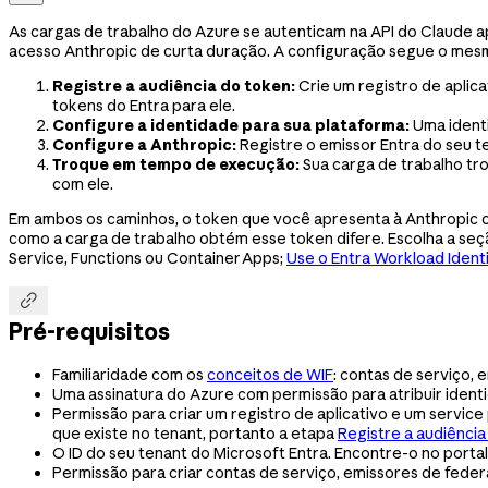
As cargas de trabalho do Azure se autenticam na API do Claude 
acesso Anthropic de curta duração. A configuração segue o mes
Registre a audiência do token:
Crie um registro de aplica
tokens do Entra para ele.
Configure a identidade para sua plataforma:
Uma identi
Configure a Anthropic:
Registre o emissor Entra do seu t
Troque em tempo de execução:
Sua carga de trabalho tr
com ele.
Em ambos os caminhos, o token que você apresenta à Anthropic ca
como a carga de trabalho obtém esse token difere. Escolha a se
Service, Functions ou Container Apps;
Use o Entra Workload Ident

Pré-requisitos
Familiaridade com os
conceitos de WIF
: contas de serviço,
Uma assinatura do Azure com permissão para atribuir identi
Permissão para criar um registro de aplicativo e um service
que existe no tenant, portanto a etapa
Registre a audiência
O ID do seu tenant do Microsoft Entra. Encontre-o no port
Permissão para criar contas de serviço, emissores de fede