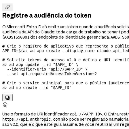

Registre a audiência do token
O Microsoft Entra ID só emite um token quando a audiência solicit
audiência da API do Claude; toda carga de trabalho no tenant pode
(
dos endpoints de identidade gerenciada,
AADSTS50001
AADSTS50
# Crie o registro de aplicativo que representa o públic
APP_ID
=
$(
az
 ad
 app
 create
 --display-name
 claude-api-fe
# Solicite tokens de acesso v2.0 e defina o URI identif
az
 ad
 app
 update
 --id
 "
$APP_ID
"
 \
  --identifier-uris
 "api://
$APP_ID
"
 \
  --set
 api.requestedAccessTokenVersion=
2
# Crie o service principal para que o público (audience
az
 ad
 sp
 create
 --id
 "
$APP_ID
"


Use o formato de URI identificador
. O Entra rest
api://<APP_ID>
não pode ser registrado na maioria
https://api.anthropic.com
são v2.0, que é o que este guia assume. Se você reutilizar um reg