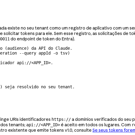
ada existe no seu tenant como um registro de aplicativo com um serv
 solicitar tokens para ele. Sem esse registro, as solicitações de t
do endpoint de token do Entra).
0011
o (audience) da API do Claude.
deration
 --query
 appId
 -o
 tsv
)
icador api://<APP_ID>.
) seja resolvido no seu tenant.
ringe URIs identificadores
a domínios verificados do seu 
https://
 dos tenants;
é aceito em todos os lugares. Com
api://<APP_ID>
r
istro existente que emite tokens v1.0, consulte
Se seus tokens forem