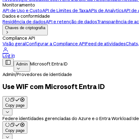
Monitoramento
API de Uso e Custo
API de Limites de Taxa
APIs de Analytics
API de 
Dados e conformidade
Residência de dados
API e retenção de dados
Transparência de a
Chaves de criptografia

Compliance API
Visão geral
Configurar a Compliance API
Feed de atividades
Chats,

Log in

Microsoft Entra ID
Admin

Admin
/
Provedores de identidade
Use WIF com Microsoft Entra ID
Copy page

Federe identidades gerenciadas do Azure e o Entra Workload Ide
Copy page
