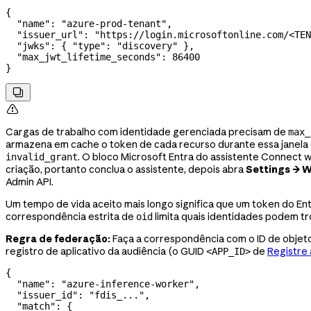
{
  "name"
: 
"azure-prod-tenant"
,
  "issuer_url"
: 
"https://login.microsoftonline.com/<TEN
  "jwks"
: { 
"type"
: 
"discovery"
 },
  "max_jwt_lifetime_seconds"
: 
86400
}


Cargas de trabalho com identidade gerenciada precisam de
max_
armazena em cache o token de cada recurso durante essa janela 
. O bloco Microsoft Entra do assistente Connect 
invalid_grant
criação, portanto conclua o assistente, depois abra
Settings → W
Admin API.
Um tempo de vida aceito mais longo significa que um token do En
correspondência estrita de
limita quais identidades podem t
oid
Regra de federação:
Faça a correspondência com o ID de objeto 
registro de aplicativo da audiência (o GUID
de
Registre 
<APP_ID>
{
  "name"
: 
"azure-inference-worker"
,
  "issuer_id"
: 
"fdis_..."
,
  "match"
: {