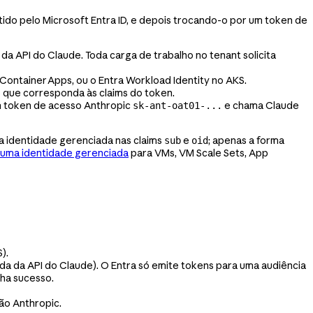
do pelo Microsoft Entra ID, e depois trocando-o por um token de
da API do Claude. Toda carga de trabalho no tenant solicita
ontainer Apps, ou o Entra Workload Identity no AKS.
o que corresponda às claims do token.
 token de acesso Anthropic
e chama Claude
sk-ant-oat01-...
a identidade gerenciada nas claims
e
; apenas a forma
sub
oid
 uma identidade gerenciada
para VMs, VM Scale Sets, App
).
hada da API do Claude). O Entra só emite tokens para uma audiência
nha sucesso.
ão Anthropic.