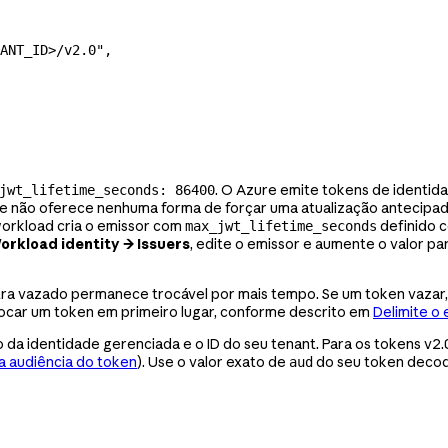
ANT_ID>/v2.0"
,
. O Azure emite tokens de identi
jwt_lifetime_seconds: 86400
e não oferece nenhuma forma de forçar uma atualização antecipada
workload cria o emissor com
definido
max_jwt_lifetime_seconds
orkload identity → Issuers
, edite o emissor e aumente o valor pa
tra vazado permanece trocável por mais tempo. Se um token vazar, 
rocar um token em primeiro lugar, conforme descrito em
Delimite o
da identidade gerenciada e o ID do seu tenant. Para os tokens v2.0
a audiência do token
). Use o valor exato de
do seu token decod
aud