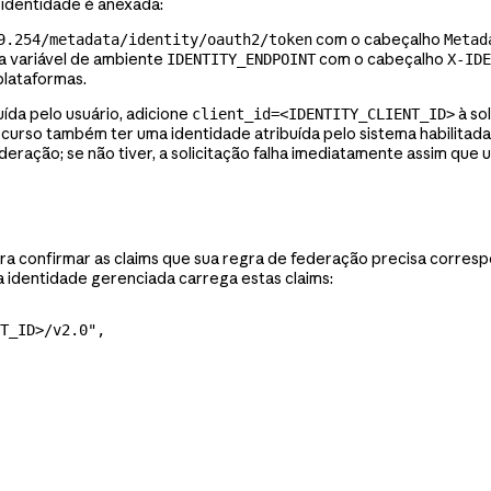
 identidade é anexada:
com o cabeçalho
9.254/metadata/identity/oauth2/token
Metad
a variável de ambiente
com o cabeçalho
IDENTITY_ENDPOINT
X-IDE
plataformas.
ída pelo usuário, adicione
à so
client_id=<IDENTITY_CLIENT_ID>
urso também ter uma identidade atribuída pelo sistema habilitada: 
deração; se não tiver, a solicitação falha imediatamente assim que
ara confirmar as claims que sua regra de federação precisa corres
a identidade gerenciada carrega estas claims:
T_ID>/v2.0"
,