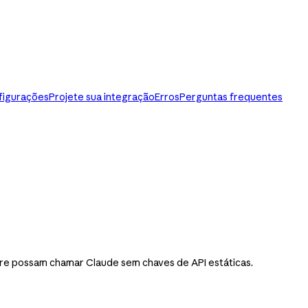
nfigurações
Projete sua integração
Erros
Perguntas frequentes
ure possam chamar Claude sem chaves de API estáticas.