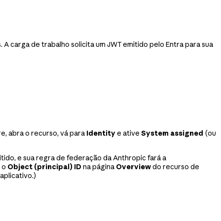
A carga de trabalho solicita um JWT emitido pelo Entra para sua
re, abra o recurso, vá para
Identity
e ative
System assigned
(ou
tido, e sua regra de federação da Anthropic fará a
é o
Object (principal) ID
na página
Overview
do recurso de
plicativo.)