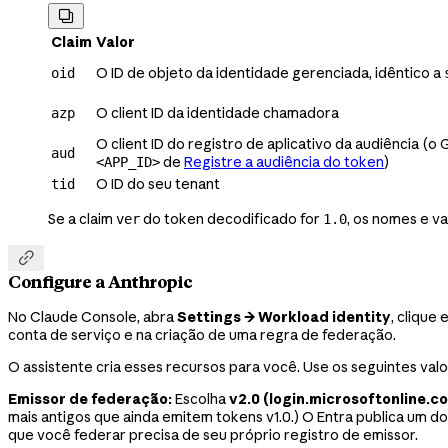

Claim
Valor
O ID de objeto da identidade gerenciada, idêntico a
oid
O client ID da identidade chamadora
azp
O client ID do registro de aplicativo da audiência (o 
aud
de
Registre a audiência do token
)
<APP_ID>
O ID do seu tenant
tid
Se a claim
do token decodificado for
, os nomes e v
ver
1.0

Configure a Anthropic
No Claude Console, abra
Settings → Workload identity
, clique
conta de serviço e na criação de uma regra de federação.
O assistente cria esses recursos para você. Use os seguintes valo
Emissor de federação:
Escolha
v2.0 (login.microsoftonline.c
mais antigos que ainda emitem tokens v1.0.) O Entra publica um
que você federar precisa de seu próprio registro de emissor.