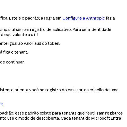
ica. Este é o padrão; a regra em
Configure a Anthropic
faz a
ompartilham um registro de aplicativo. Para uma identidade
 é equivalente a
.
oid
nte igual ao valor
do token.
aud
 fixa o tenant.
de continuar.
sistente orienta você no registro do emissor, na criação de uma
PI
:
padrão; esse padrão existe para tenants que reutilizam registros
anto use o modo de descoberta. Cada tenant do Microsoft Entra