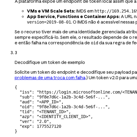
A plataforma expõe um endpoint de token local assim que a
VMs e VM Scale Sets:
IMDS em
http://169.254.16
App Service, Functions e Container Apps:
A URL n
. O IMDS não é acessível nessas 
version=2019-08-01
Se o recurso tiver mais de uma identidade gerenciada atribu
sempre especificá-lo. Sem ele, o resultado depende de o rec
e então falha na correspondência de
da sua regra de fe
oid
3
Decodifique um token de exemplo
Solicite um token do endpoint e decodifique seu payload p
problemas de uma troca com falha
.) Um token v2.0 para um
{
  "iss"
: 
"https://login.microsoftonline.com/<TENAN
  "sub"
: 
"9f8e7d6c-1a2b-3c4d-5e6f-..."
,
  "aud"
: 
"<APP_ID>"
,
  "oid"
: 
"9f8e7d6c-1a2b-3c4d-5e6f-..."
,
  "tid"
: 
"<TENANT_ID>"
,
  "azp"
: 
"<IDENTITY_CLIENT_ID>"
,
  "ver"
: 
"2.0"
,
  "exp"
: 
1775527120
}