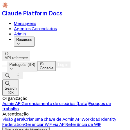
Claude Platform Docs
Mensagens
Agentes Gerenciados
Admin
Recursos


API reference

Português (BR)
Log in
Console




Search
⌘K
Organização
Admin API
Gerenciamento de usuários (beta)
Espaços de
trabalho
Autenticação
Visão geral
Criar uma chave de Admin API
Workload Identity
Federation
Gerenciar WIF via API
Referência de WIF