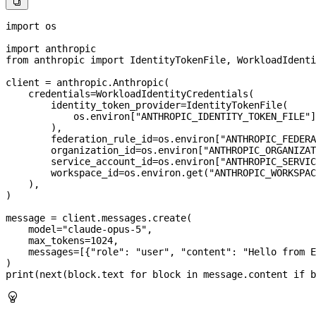

import
 os
import
 anthropic
from
 anthropic 
import
 IdentityTokenFile, WorkloadIdenti
client 
=
 anthropic.Anthropic(
    credentials
=
WorkloadIdentityCredentials(
        identity_token_provider
=
IdentityTokenFile(
            os.environ[
"ANTHROPIC_IDENTITY_TOKEN_FILE"
]
        ),
        federation_rule_id
=
os.environ[
"ANTHROPIC_FEDERA
        organization_id
=
os.environ[
"ANTHROPIC_ORGANIZAT
        service_account_id
=
os.environ[
"ANTHROPIC_SERVIC
        workspace_id
=
os.environ.get(
"ANTHROPIC_WORKSPAC
    ),
)
message 
=
 client.messages.create(
    model
=
"claude-opus-5"
,
    max_tokens
=
1024
,
    messages
=
[{
"role"
: 
"user"
, 
"content"
: 
"Hello from E
)
print
(
next
(block.text 
for
 block 
in
 message.content 
if
 b
