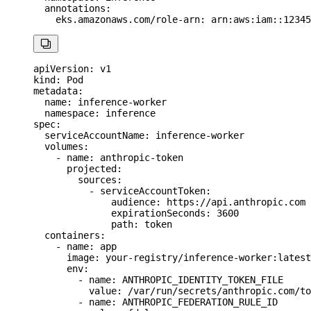
  annotations
:
    eks.amazonaws.com/role-arn
: 
arn:aws:iam::12345

apiVersion
: 
v1
kind
: 
Pod
metadata
:
  name
: 
inference-worker
  namespace
: 
inference
spec
:
  serviceAccountName
: 
inference-worker
  volumes
:
    - 
name
: 
anthropic-token
      projected
:
        sources
:
          - 
serviceAccountToken
:
              audience
: 
https://api.anthropic.com
              expirationSeconds
: 
3600
              path
: 
token
  containers
:
    - 
name
: 
app
      image
: 
your-registry/inference-worker:latest
      env
:
        - 
name
: 
ANTHROPIC_IDENTITY_TOKEN_FILE
          value
: 
/var/run/secrets/anthropic.com/to
        - 
name
: 
ANTHROPIC_FEDERATION_RULE_ID