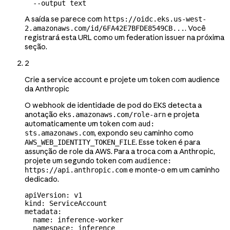
  --output
 text
A saída se parece com
https://oidc.eks.us-west-
. Você
2.amazonaws.com/id/6FA42E7BFDE8549CB...
registrará esta URL como um federation issuer na próxima
seção.
2
Crie a service account e projete um token com audience
da Anthropic
O webhook de identidade de pod do EKS detecta a
anotação
e projeta
eks.amazonaws.com/role-arn
automaticamente um token com
aud:
, expondo seu caminho como
sts.amazonaws.com
. Esse token é para
AWS_WEB_IDENTITY_TOKEN_FILE
assunção de role da AWS. Para a troca com a Anthropic,
projete um segundo token com
audience:
e monte-o em um caminho
https://api.anthropic.com
dedicado.
apiVersion
: 
v1
kind
: 
ServiceAccount
metadata
:
  name
: 
inference-worker
  namespace
: 
inference