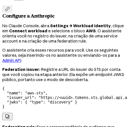

Configure a Anthropic
No Claude Console, abra
Settings → Workload identity
, clique
em
Connect workload
e selecione o bloco
AWS
. O assistente
orienta você no registro do issuer, na criação de uma service
account e na criação de uma federation rule.
O assistente cria esses recursos para você. Use os seguintes
valores, seja inserindo-os no assistente ou enviando-os para a
Admin API
:
Federation issuer:
Registre a URL do issuer do STS por conta
que você copiou na etapa anterior. Ela expõe um endpoint JWKS
público, portanto use o modo de descoberta.
{
  "name"
: 
"aws-sts"
,
  "issuer_url"
: 
"https://<uuid>.tokens.sts.global.api.a
  "jwks"
: { 
"type"
: 
"discovery"
 }
}
