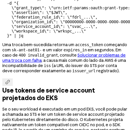
  -d
 "{
    \"
grant_type
\"
: 
\"
urn:ietf:params:oauth:grant-type:
    \"
assertion
\"
: 
\"
$JWT
\"
,
    \"
federation_rule_id
\"
: 
\"
fdrl_...
\"
,
    \"
organization_id
\"
: 
\"
00000000-0000-0000-0000-0000
    \"
service_account_id
\"
: 
\"
svac_...
\"
,
    \"
workspace_id
\"
: 
\"
wrkspc_...
\"
  }"
 |
 jq
Uma troca bem-sucedida retorna um
começando
access_token
com
e um valor
em segundos. Em
sk-ant-oat01-
expires_in
caso de
, consulte
Solucionar problemas de
400 invalid_grant
uma troca com falha
; a causa mais comum do lado da AWS é uma
incompatibilidade de
(a URL do issuer do STS por conta
iss
deve corresponder exatamente ao
registrado).
issuer_url

Use tokens de service account
projetados do EKS
Se o seu workload é executado em um pod EKS, você pode pular
a chamada ao STS e ler um token de service account projetado
pelo Kubernetes diretamente do disco. O Kubernetes projeta
nativamente um token compatível com OIDC no pod, e o SDK