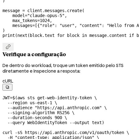
)
message 
=
 client.messages.create(
    model
=
"claude-opus-5"
,
    max_tokens
=
1024
,
    messages
=
[{
"role"
: 
"user"
, 
"content"
: 
"Hello from A
)
print
(
next
(block.text 
for
 block 
in
 message.content 
if
 b

Verifique a configuração
De dentro do workload, troque um token emitido pelo STS
diretamente e inspecione a resposta:
cURL

JWT
=
$(
aws
 sts
 get-web-identity-token
 \
  --region
 us-east-1
 \
  --audience
 "https://api.anthropic.com"
 \
  --signing-algorithm
 RS256
 \
  --duration-seconds
 900
 \
  --query
 WebIdentityToken
 --output
 text
)
curl
 -sS
 https://api.anthropic.com/v1/oauth/token
 \
  -H
 "content-type: application/json"
 \