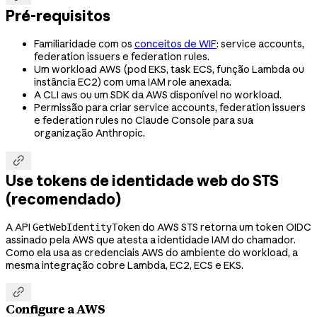
Pré-requisitos
Familiaridade com os
conceitos de WIF
: service accounts,
federation issuers e federation rules.
Um workload AWS (pod EKS, task ECS, função Lambda ou
instância EC2) com uma IAM role anexada.
A CLI
ou um SDK da AWS disponível no workload.
aws
Permissão para criar service accounts, federation issuers
e federation rules no Claude Console para sua
organização Anthropic.

Use tokens de identidade web do STS
(recomendado)
A API
do AWS STS retorna um token OIDC
GetWebIdentityToken
assinado pela AWS que atesta a identidade IAM do chamador.
Como ela usa as credenciais AWS do ambiente do workload, a
mesma integração cobre Lambda, EC2, ECS e EKS.

Configure a AWS