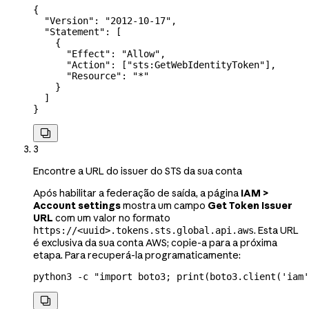
{
  "Version"
: 
"2012-10-17"
,
  "Statement"
: [
    {
      "Effect"
: 
"Allow"
,
      "Action"
: [
"sts:GetWebIdentityToken"
],
      "Resource"
: 
"*"
    }
  ]
}

3
Encontre a URL do issuer do STS da sua conta
Após habilitar a federação de saída, a página
IAM >
Account settings
mostra um campo
Get Token Issuer
URL
com um valor no formato
. Esta URL
https://<uuid>.tokens.sts.global.api.aws
é exclusiva da sua conta AWS; copie-a para a próxima
etapa. Para recuperá-la programaticamente:
python3
 -c
 "import boto3; print(boto3.client('iam'
