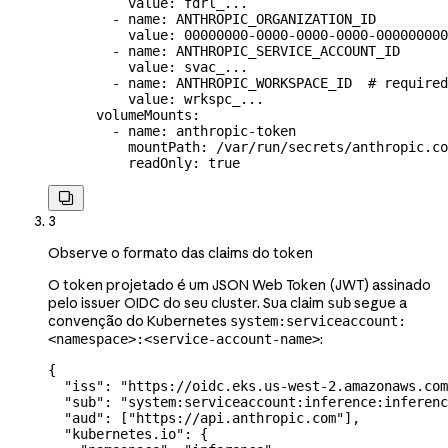
          value
: 
fdrl_...
        - 
name
: 
ANTHROPIC_ORGANIZATION_ID
          value
: 
00000000-0000-0000-0000-000000000
        - 
name
: 
ANTHROPIC_SERVICE_ACCOUNT_ID
          value
: 
svac_...
        - 
name
: 
ANTHROPIC_WORKSPACE_ID
  # required
          value
: 
wrkspc_...
      volumeMounts
:
        - 
name
: 
anthropic-token
          mountPath
: 
/var/run/secrets/anthropic.co
          readOnly
: 
true

3
Observe o formato das claims do token
O token projetado é um JSON Web Token (JWT) assinado
pelo issuer OIDC do seu cluster. Sua claim
segue a
sub
convenção do Kubernetes
system:serviceaccount:
:
<namespace>:<service-account-name>
{
  "iss"
: 
"https://oidc.eks.us-west-2.amazonaws.com
  "sub"
: 
"system:serviceaccount:inference:inferenc
  "aud"
: [
"https://api.anthropic.com"
],
  "kubernetes.io"
: {