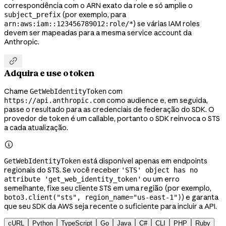
correspondência com o ARN exato da role e só amplie o
(por exemplo, para
subject_prefix
) se várias IAM roles
arn:aws:iam::123456789012:role/*
devem ser mapeadas para a mesma service account da
Anthropic.

Adquira e use o token
Chame
com
GetWebIdentityToken
como audience e, em seguida,
https://api.anthropic.com
passe o resultado para as credenciais de federação do SDK. O
provedor de token é um callable, portanto o SDK reinvoca o STS
a cada atualização.

está disponível apenas em endpoints
GetWebIdentityToken
regionais do STS. Se você receber
'STS' object has no
ou um erro
attribute 'get_web_identity_token'
semelhante, fixe seu cliente STS em uma região (por exemplo,
) e garanta
boto3.client("sts", region_name="us-east-1")
que seu SDK da AWS seja recente o suficiente para incluir a API.
cURL
Python
TypeScript
Go
Java
C#
CLI
PHP
Ruby