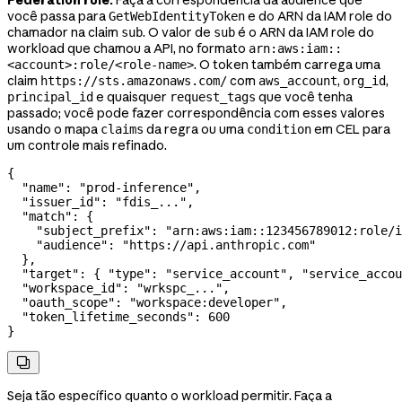
Federation rule:
Faça a correspondência da audience que
você passa para
e do ARN da IAM role do
GetWebIdentityToken
chamador na claim
. O valor de
é o ARN da IAM role do
sub
sub
workload que chamou a API, no formato
arn:aws:iam::
. O token também carrega uma
<account>:role/<role-name>
claim
com
,
,
https://sts.amazonaws.com/
aws_account
org_id
e quaisquer
que você tenha
principal_id
request_tags
passado; você pode fazer correspondência com esses valores
usando o mapa
da regra ou uma
em CEL para
claims
condition
um controle mais refinado.
{
  "name"
: 
"prod-inference"
,
  "issuer_id"
: 
"fdis_..."
,
  "match"
: {
    "subject_prefix"
: 
"arn:aws:iam::123456789012:role/i
    "audience"
: 
"https://api.anthropic.com"
  },
  "target"
: { 
"type"
: 
"service_account"
, 
"service_accou
  "workspace_id"
: 
"wrkspc_..."
,
  "oauth_scope"
: 
"workspace:developer"
,
  "token_lifetime_seconds"
: 
600
}

Seja tão específico quanto o workload permitir. Faça a