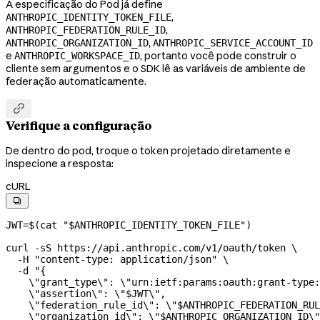
A especificação do Pod já define
,
ANTHROPIC_IDENTITY_TOKEN_FILE
,
ANTHROPIC_FEDERATION_RULE_ID
,
ANTHROPIC_ORGANIZATION_ID
ANTHROPIC_SERVICE_ACCOUNT_ID
e
, portanto você pode construir o
ANTHROPIC_WORKSPACE_ID
cliente sem argumentos e o SDK lê as variáveis de ambiente de
federação automaticamente.

Verifique a configuração
De dentro do pod, troque o token projetado diretamente e
inspecione a resposta:
cURL

JWT
=
$(
cat
 "
$ANTHROPIC_IDENTITY_TOKEN_FILE
"
)
curl
 -sS
 https://api.anthropic.com/v1/oauth/token
 \
  -H
 "content-type: application/json"
 \
  -d
 "{
    \"
grant_type
\"
: 
\"
urn:ietf:params:oauth:grant-type:
    \"
assertion
\"
: 
\"
$JWT
\"
,
    \"
federation_rule_id
\"
: 
\"
$ANTHROPIC_FEDERATION_RUL
    \"
organization_id
\"
: 
\"
$ANTHROPIC_ORGANIZATION_ID
\"