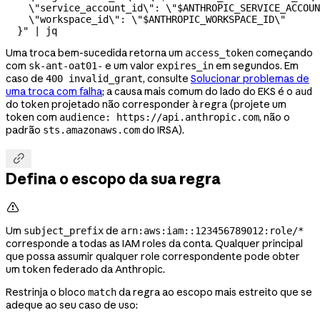
    \"
service_account_id
\"
: 
\"
$ANTHROPIC_SERVICE_ACCOUN
    \"
workspace_id
\"
: 
\"
$ANTHROPIC_WORKSPACE_ID
\"
  }"
 |
 jq
Uma troca bem-sucedida retorna um
começando
access_token
com
e um valor
em segundos. Em
sk-ant-oat01-
expires_in
caso de
, consulte
Solucionar problemas de
400 invalid_grant
uma troca com falha
; a causa mais comum do lado do EKS é o
aud
do token projetado não corresponder à regra (projete um
token com
, não o
audience: https://api.anthropic.com
padrão
do IRSA).
sts.amazonaws.com

Defina o escopo da sua regra

Um
de
subject_prefix
arn:aws:iam::123456789012:role/*
corresponde a todas as IAM roles da conta. Qualquer principal
que possa assumir qualquer role correspondente pode obter
um token federado da Anthropic.
Restrinja o bloco
da regra ao escopo mais estreito que se
match
adeque ao seu caso de uso: