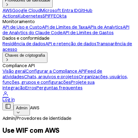
Provedores de identidade

AWS
Google Cloud
Microsoft Entra ID
GitHub
Actions
Kubernetes
SPIFFE
Okta
Monitoramento
API de Uso e Custo
API de Limites de Taxa
APIs de Analytics
API
de Analytics do Claude Code
API de Limites de Gastos
Dados e conformidade
Residência de dados
API e retenção de dados
Transparência de
acesso
Chaves de criptografia

Compliance API
Visão geral
Configurar a Compliance API
Feed de
atividades
Chats, arquivos e projetos
Organizações, usuários,
funções, grupos e configurações
Projete sua
integração
Erros
Perguntas frequentes

Log in

AWS
Admin

Admin
/
Provedores de identidade
Use WIF com AWS