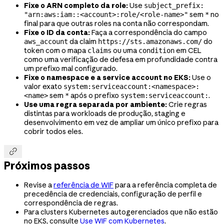
Fixe o ARN completo da role:
Use
subject_prefix:
sem
no
"arn:aws:iam::<account>:role/<role-name>"
*
final para que outras roles na conta não correspondam.
Fixe o ID da conta:
Faça a correspondência do campo
da claim
do
aws_account
https://sts.amazonaws.com/
token com o mapa
ou uma
em CEL
claims
condition
como uma verificação de defesa em profundidade contra
um prefixo mal configurado.
Fixe o namespace e a service account no EKS:
Use o
valor exato
system:serviceaccount:<namespace>:
sem
após o prefixo
.
<name>
*
system:serviceaccount:
Use uma regra separada por ambiente:
Crie regras
distintas para workloads de produção, staging e
desenvolvimento em vez de ampliar um único prefixo para
cobrir todos eles.

Próximos passos
Revise a
referência de WIF
para a referência completa de
precedência de credenciais, configuração de perfil e
correspondência de regras.
Para clusters Kubernetes autogerenciados que não estão
no EKS, consulte
Use WIF com Kubernetes
.