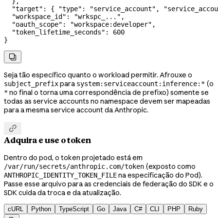
  },
  "target"
: { 
"type"
: 
"service_account"
, 
"service_accou
  "workspace_id"
: 
"wrkspc_..."
,
  "oauth_scope"
: 
"workspace:developer"
,
  "token_lifetime_seconds"
: 
600
}

Seja tão específico quanto o workload permitir. Afrouxe o
para
(o
subject_prefix
system:serviceaccount:inference:*
no final o torna uma correspondência de prefixo) somente se
*
todas as service accounts no namespace devem ser mapeadas
para a mesma service account da Anthropic.

Adquira e use o token
Dentro do pod, o token projetado está em
(exposto como
/var/run/secrets/anthropic.com/token
na especificação do Pod).
ANTHROPIC_IDENTITY_TOKEN_FILE
Passe esse arquivo para as credenciais de federação do SDK e o
SDK cuida da troca e da atualização.
cURL
Python
TypeScript
Go
Java
C#
CLI
PHP
Ruby