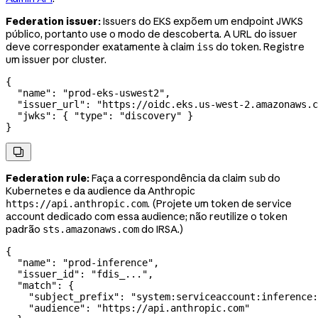
Federation issuer:
Issuers do EKS expõem um endpoint JWKS
público, portanto use o modo de descoberta. A URL do issuer
deve corresponder exatamente à claim
do token. Registre
iss
um issuer por cluster.
{
  "name"
: 
"prod-eks-uswest2"
,
  "issuer_url"
: 
"https://oidc.eks.us-west-2.amazonaws.c
  "jwks"
: { 
"type"
: 
"discovery"
 }
}

Federation rule:
Faça a correspondência da claim
do
sub
Kubernetes e da audience da Anthropic
. (Projete um token de service
https://api.anthropic.com
account dedicado com essa audience; não reutilize o token
padrão
do IRSA.)
sts.amazonaws.com
{
  "name"
: 
"prod-inference"
,
  "issuer_id"
: 
"fdis_..."
,
  "match"
: {
    "subject_prefix"
: 
"system:serviceaccount:inference:
    "audience"
: 
"https://api.anthropic.com"