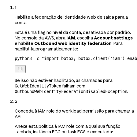
1
Habilite a federação de identidade web de saída para a
conta
Esta é uma flag no nível da conta, desativada por padrão.
No console da AWS, abra
IAM
, escolha
Account settings
e habilite
Outbound web identity federation
. Para
habilitá-la programaticamente:
python3
 -c
 "import boto3; boto3.client('iam').enab

Se isso não estiver habilitado, as chamadas para
falham com
GetWebIdentityToken
.
OutboundWebIdentityFederationDisabledException
2
Conceda à IAM role do workload permissão para chamar a
API
Anexe esta política à IAM role com a qual sua função
Lambda, instância EC2 ou task ECS é executada: