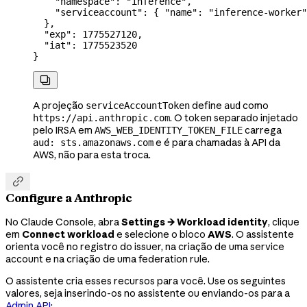
    "namespace"
: 
"inference"
,
    "serviceaccount"
: { 
"name"
: 
"inference-worker"
  },
  "exp"
: 
1775527120
,
  "iat"
: 
1775523520
}

A projeção
define
como
serviceAccountToken
aud
. O token separado injetado
https://api.anthropic.com
pelo IRSA em
carrega
AWS_WEB_IDENTITY_TOKEN_FILE
e é para chamadas à API da
aud: sts.amazonaws.com
AWS, não para esta troca.

Configure a Anthropic
No Claude Console, abra
Settings → Workload identity
, clique
em
Connect workload
e selecione o bloco
AWS
. O assistente
orienta você no registro do issuer, na criação de uma service
account e na criação de uma federation rule.
O assistente cria esses recursos para você. Use os seguintes
valores, seja inserindo-os no assistente ou enviando-os para a
Admin API
: