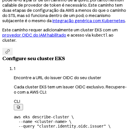
pode lê-lo a partir de um caminho de arquivo, portanto nenhum
callable de provedor de token é necessário. Este caminho tem
duas etapas de configuração da AWS a menos do que o caminho
do STS, mas só funciona dentro de um pod; o mecanismo
subjacente é o mesmo da
integração genérica com Kubernetes
.
Este caminho requer adicionalmente um cluster EKS com um
provedor OIDC do IAM habilitado
e acesso via
ao
kubectl
cluster.

Configure seu cluster EKS
1
Encontre a URL do issuer OIDC do seu cluster
Cada cluster EKS tem um issuer OIDC exclusivo. Recupere-
o com a AWS CLI:
CLI

aws
 eks
 describe-cluster
 \
  --name
 <
cluster-nam
e
>
 \
  --query
 "cluster.identity.oidc.issuer"
 \