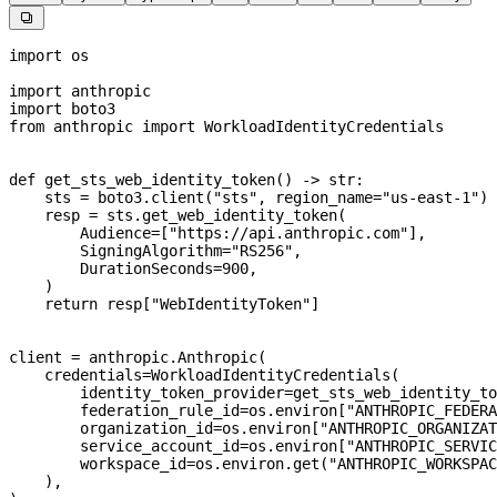

import
 os
import
 anthropic
import
 boto3
from
 anthropic 
import
 WorkloadIdentityCredentials
def
 get_sts_web_identity_token
() -> 
str
:
    sts 
=
 boto3.client(
"sts"
, 
region_name
=
"us-east-1"
)
    resp 
=
 sts.get_web_identity_token(
        Audience
=
[
"https://api.anthropic.com"
],
        SigningAlgorithm
=
"RS256"
,
        DurationSeconds
=
900
,
    )
    return
 resp[
"WebIdentityToken"
]
client 
=
 anthropic.Anthropic(
    credentials
=
WorkloadIdentityCredentials(
        identity_token_provider
=
get_sts_web_identity_to
        federation_rule_id
=
os.environ[
"ANTHROPIC_FEDERA
        organization_id
=
os.environ[
"ANTHROPIC_ORGANIZAT
        service_account_id
=
os.environ[
"ANTHROPIC_SERVIC
        workspace_id
=
os.environ.get(
"ANTHROPIC_WORKSPAC
    ),