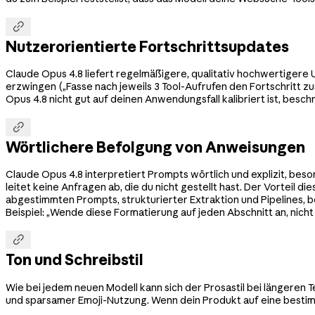

Nutzerorientierte Fortschrittsupdates
Claude Opus 4.8 liefert regelmäßigere, qualitativ hochwertiger
erzwingen („Fasse nach jeweils 3 Tool-Aufrufen den Fortschritt z
Opus 4.8 nicht gut auf deinen Anwendungsfall kalibriert ist, besch

Wörtlichere Befolgung von Anweisungen
Claude Opus 4.8 interpretiert Prompts wörtlich und explizit, bes
leitet keine Anfragen ab, die du nicht gestellt hast. Der Vorteil d
abgestimmten Prompts, strukturierter Extraktion und Pipelines, 
Beispiel: „Wende diese Formatierung auf jeden Abschnitt an, nicht 

Ton und Schreibstil
Wie bei jedem neuen Modell kann sich der Prosastil bei längeren 
und sparsamer Emoji-Nutzung. Wenn dein Produkt auf eine bestim