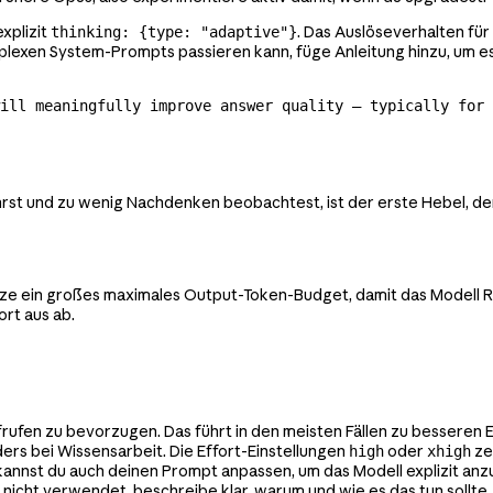
explizit
. Das Auslöseverhalten für 
thinking: {type: "adaptive"}
plexen System-Prompts passieren kann, füge Anleitung hinzu, um e
ill meaningfully improve answer quality — typically for 
rst und zu wenig Nachdenken beobachtest, ist der erste Hebel, de
etze ein großes maximales Output-Token-Budget, damit das Modell 
rt aus ab.
fen zu bevorzugen. Das führt in den meisten Fällen zu besseren Erg
ers bei Wissensarbeit. Die Effort-Einstellungen
oder
ze
high
xhigh
kannst du auch deinen Prompt anpassen, um das Modell explizit anzu
 nicht verwendet, beschreibe klar, warum und wie es das tun sollte.