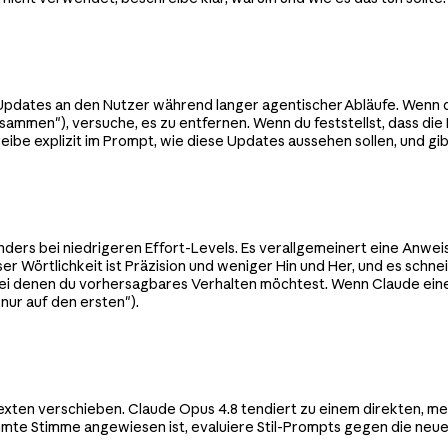
e Updates an den Nutzer während langer agentischer Abläufe. Wenn
usammen"), versuche, es zu entfernen. Wenn du feststellst, dass di
reibe explizit im Prompt, wie diese Updates aussehen sollen, und gib
onders bei niedrigeren Effort-Levels. Es verallgemeinert eine Anwe
ieser Wörtlichkeit ist Präzision und weniger Hin und Her, und es sch
bei denen du vorhersagbares Verhalten möchtest. Wenn Claude eine
nur auf den ersten").
Texten verschieben. Claude Opus 4.8 tendiert zu einem direkten, m
mte Stimme angewiesen ist, evaluiere Stil-Prompts gegen die neue