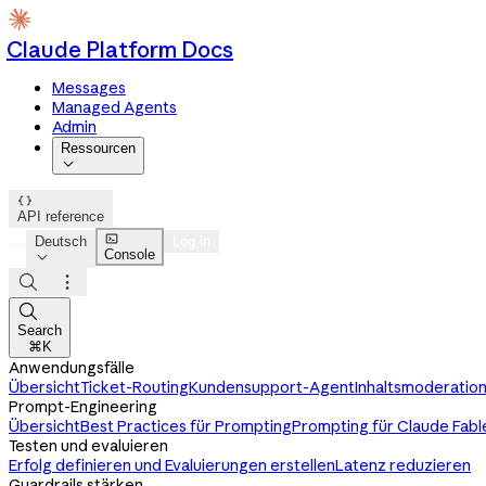
Claude Platform Docs
Messages
Managed Agents
Admin
Ressourcen


API reference

Deutsch
Log in
Console




Search
⌘K
Anwendungsfälle
Übersicht
Ticket-Routing
Kundensupport-Agent
Inhaltsmoderatio
Prompt-Engineering
Übersicht
Best Practices für Prompting
Prompting für Claude Fabl
Testen und evaluieren
Erfolg definieren und Evaluierungen erstellen
Latenz reduzieren
Guardrails stärken