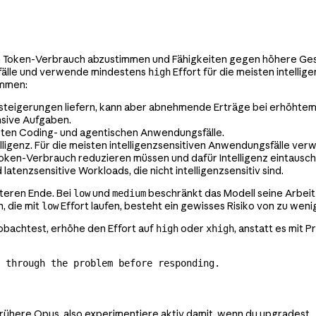
gen Token-Verbrauch abzustimmen und Fähigkeiten gegen höhere Ges
fälle und verwende mindestens
Effort für die meisten intelli
high
immen:
ssteigerungen liefern, kann aber abnehmende Erträge bei erhöhtem
ensive Aufgaben.
meisten Coding- und agentischen Anwendungsfälle.
elligenz. Für die meisten intelligenzsensitiven Anwendungsfälle v
Token-Verbrauch reduzieren müssen und dafür Intelligenz eintausch
atenzsensitive Workloads, die nicht intelligenzsensitiv sind.
nteren Ende. Bei
und
beschränkt das Modell seine Arbeit
low
medium
, die mit
Effort laufen, besteht ein gewisses Risiko von zu wen
low
bachtest, erhöhe den Effort auf
oder
, anstatt es mit
high
xhigh
 through the problem before responding.
s frühere Opus, also experimentiere aktiv damit, wenn du upgradest.