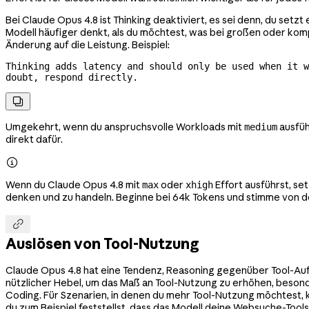
Bei Claude Opus 4.8 ist Thinking deaktiviert, es sei denn, du setzt 
Modell häufiger denkt, als du möchtest, was bei großen oder kom
Änderung auf die Leistung. Beispiel:
Thinking adds latency and should only be used when it w
doubt, respond directly.

Umgekehrt, wenn du anspruchsvolle Workloads mit
ausfüh
medium
direkt dafür.

Wenn du Claude Opus 4.8 mit
oder
Effort ausführst, s
max
xhigh
denken und zu handeln. Beginne bei 64k Tokens und stimme von do

Auslösen von Tool-Nutzung
Claude Opus 4.8 hat eine Tendenz, Reasoning gegenüber Tool-Aufru
nützlicher Hebel, um das Maß an Tool-Nutzung zu erhöhen, besond
Coding. Für Szenarien, in denen du mehr Tool-Nutzung möchtest, 
du zum Beispiel feststellst, dass das Modell deine Websuche-Tools