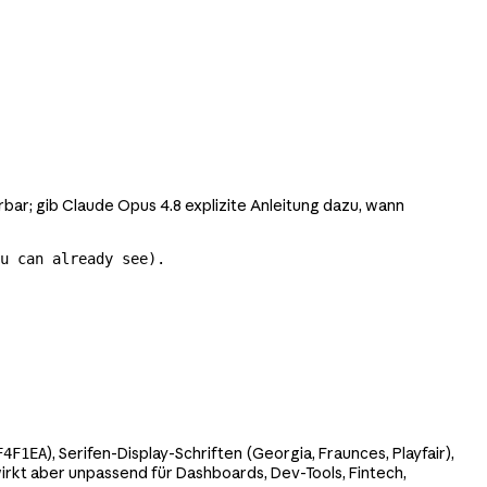
ar; gib Claude Opus 4.8 explizite Anleitung dazu, wann
u can already see).

), Serifen-Display-Schriften (Georgia, Fraunces, Playfair),
F4F1EA
 wirkt aber unpassend für Dashboards, Dev-Tools, Fintech,