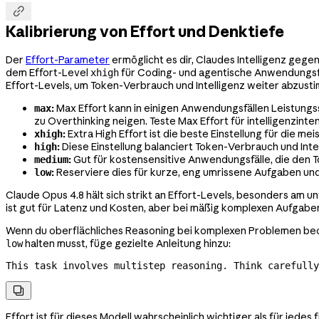

Kalibrierung von Effort und Denktiefe
Der
Effort-Parameter
ermöglicht es dir, Claudes Intelligenz ge
dem Effort-Level
für Coding- und agentische Anwendungs
xhigh
Effort-Levels, um Token-Verbrauch und Intelligenz weiter abzust
:
Max Effort kann in einigen Anwendungsfällen Leistung
max
zu Overthinking neigen. Teste Max Effort für intelligenzint
:
Extra High Effort ist die beste Einstellung für die 
xhigh
:
Diese Einstellung balanciert Token-Verbrauch und Int
high
:
Gut für kostensensitive Anwendungsfälle, die den 
medium
:
Reserviere dies für kurze, eng umrissene Aufgaben und l
low
Claude Opus 4.8 hält sich strikt an Effort-Levels, besonders am u
ist gut für Latenz und Kosten, aber bei mäßig komplexen Aufgaben
Wenn du oberflächliches Reasoning bei komplexen Problemen beo
halten musst, füge gezielte Anleitung hinzu:
low
This task involves multistep reasoning. Think carefully

Effort ist für dieses Modell wahrscheinlich wichtiger als für jede