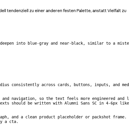
 tendenziell zu einer anderen festen Palette, anstatt Vielfalt zu
deepen into 
blue-gray
 and 
near-black,
 similar to a miste
dius consistently across cards, buttons, inputs, and med
 and navigation, so the text feels more engineered and l
texts should be written with Alumni Sans SC in 
4-6px
 like 
aph, and a clean product placeholder or packshot frame. 
y a cta.