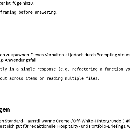
 ist, füge hinzu:
framing before answering.
 zu spawnen. Dieses Verhalten ist jedoch durch Prompting steuerb
ing-Anwendungsfall:
tly in a single response (e.g. refactoring a function yo
 out across items or reading multiple files.
ngen
nten Standard-Hausstil: warme Creme-/Off-White-Hintergründe (~
#
t sich gut für redaktionelle, Hospitality- und Portfolio-Briefings,