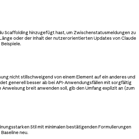
 du Scaffolding hinzugefügt hast, um Zwischenstatusmeldungen zu
e Länge oder der Inhalt der nutzerorientierten Updates von Claude
 Beispiele.
isung nicht stillschweigend von einem Element auf ein anderes und
neidet generell besser ab bei API-Anwendungsfällen mit sorgfältig
 Anweisung breit anwenden soll, gib den Umfang explizit an (zum
einungsstarken Stil mit minimalen bestätigenden Formulierungen
 Baseline neu.