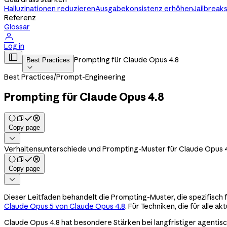
Halluzinationen reduzieren
Ausgabekonsistenz erhöhen
Jailbrea
Referenz
Glossar

Log in

Prompting für Claude Opus 4.8
Best Practices

Best Practices
/
Prompt-Engineering
Prompting für Claude Opus 4.8
Copy page

Verhaltensunterschiede und Prompting-Muster für Claude Opus 4.8
Copy page

Dieser Leitfaden behandelt die Prompting-Muster, die spezifisc
Claude Opus 5 von Claude Opus 4.8
. Für Techniken, die für alle 
Claude Opus 4.8 hat besondere Stärken bei langfristiger agentisc