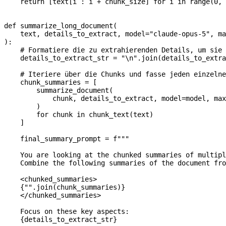
    return
 [text[i : i 
+
 chunk_size] 
for
 i 
in
 range
(
0
, 
def
 summarize_long_document
(
    text
, 
details_to_extract
, 
model
=
"claude-opus-5"
, 
ma
):
    # Formatiere die zu extrahierenden Details, um sie 
    details_to_extract_str 
=
 "
\n
"
.join(details_to_extra
    # Iteriere über die Chunks und fasse jeden einzelne
    chunk_summaries 
=
 [
        summarize_document(
            chunk, details_to_extract, 
model
=
model, 
max
        )
        for
 chunk 
in
 chunk_text(text)
    ]
    final_summary_prompt 
=
 f
"""
    You are looking at the chunked summaries of multipl
    Combine the following summaries of the document fro
    <chunked_summaries>
    {
""
.join(chunk_summaries)
}
    </chunked_summaries>
    Focus on these key aspects:
    {
details_to_extract_str
}