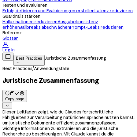
Testen und evaluieren
Erfolg definieren und Evaluierungen erstellen
Latenz reduzieren
Guardrails stärken
Halluzinationen reduzieren
Ausgabekonsistenz
erhöhen
Jailbreaks abschwächen
Prompt-Leaks reduzieren
Referenz
Glossar

Log in

Juristische Zusammenfassung
Best Practices

Best Practices
/
Anwendungsfälle
Juristische Zusammenfassung
Copy page

Dieser Leitfaden zeigt, wie du Claudes fortschrittliche
Fähigkeiten zur Verarbeitung natürlicher Sprache nutzen kannst,
um juristische Dokumente effizient zusammenzufassen,
wichtige Informationen zu extrahieren und die juristische
Recherche zu beschleunigen. Mit Claude kannst du die