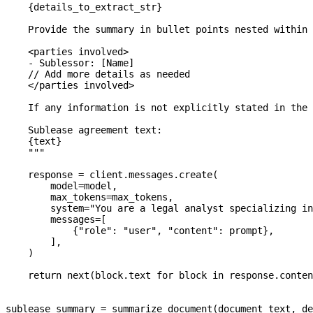
    {
details_to_extract_str
}
    Provide the summary in bullet points nested within 
    <parties involved>
    - Sublessor: [Name]
    // Add more details as needed
    </parties involved>
    If any information is not explicitly stated in the 
    Sublease agreement text:
    {
text
}
    """
    response 
=
 client.messages.create(
        model
=
model,
        max_tokens
=
max_tokens,
        system
=
"You are a legal analyst specializing in
        messages
=
[
            {
"role"
: 
"user"
, 
"content"
: prompt},
        ],
    )
    return
 next
(block.text 
for
 block 
in
 response.conten
sublease_summary 
=
 summarize_document(document_text, de