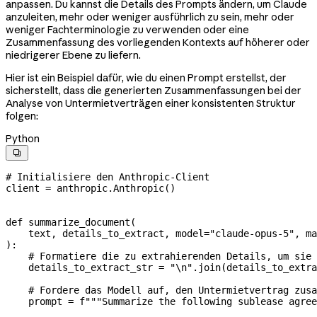
anpassen. Du kannst die Details des Prompts ändern, um Claude
anzuleiten, mehr oder weniger ausführlich zu sein, mehr oder
weniger Fachterminologie zu verwenden oder eine
Zusammenfassung des vorliegenden Kontexts auf höherer oder
niedrigerer Ebene zu liefern.
Hier ist ein Beispiel dafür, wie du einen Prompt erstellst, der
sicherstellt, dass die generierten Zusammenfassungen bei der
Analyse von Untermietverträgen einer konsistenten Struktur
folgen:
Python

# Initialisiere den Anthropic-Client
client 
=
 anthropic.Anthropic()
def
 summarize_document
(
    text
, 
details_to_extract
, 
model
=
"claude-opus-5"
, 
ma
):
    # Formatiere die zu extrahierenden Details, um sie 
    details_to_extract_str 
=
 "
\n
"
.join(details_to_extra
    # Fordere das Modell auf, den Untermietvertrag zusa
    prompt 
=
 f
"""Summarize the following sublease agree