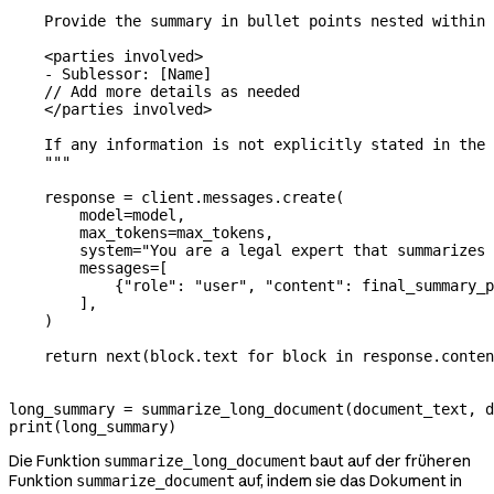
    Provide the summary in bullet points nested within 
    <parties involved>
    - Sublessor: [Name]
    // Add more details as needed
    </parties involved>
    If any information is not explicitly stated in the 
    """
    response 
=
 client.messages.create(
        model
=
model,
        max_tokens
=
max_tokens,
        system
=
"You are a legal expert that summarizes 
        messages
=
[
            {
"role"
: 
"user"
, 
"content"
: final_summary_p
        ],
    )
    return
 next
(block.text 
for
 block 
in
 response.conten
long_summary 
=
 summarize_long_document(document_text, d
print
(long_summary)
Die Funktion
baut auf der früheren
summarize_long_document
Funktion
auf, indem sie das Dokument in
summarize_document