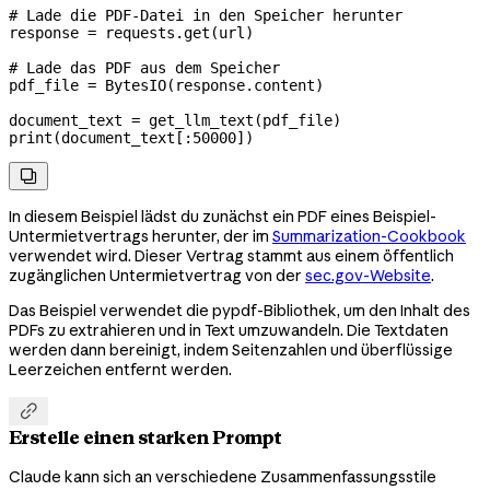
# Lade die PDF-Datei in den Speicher herunter
response 
=
 requests.get(url)
# Lade das PDF aus dem Speicher
pdf_file 
=
 BytesIO(response.content)
document_text 
=
 get_llm_text(pdf_file)
print
(document_text[:
50000
])

In diesem Beispiel lädst du zunächst ein PDF eines Beispiel-
Untermietvertrags herunter, der im
Summarization-Cookbook
verwendet wird. Dieser Vertrag stammt aus einem öffentlich
zugänglichen Untermietvertrag von der
sec.gov-Website
.
Das Beispiel verwendet die pypdf-Bibliothek, um den Inhalt des
PDFs zu extrahieren und in Text umzuwandeln. Die Textdaten
werden dann bereinigt, indem Seitenzahlen und überflüssige
Leerzeichen entfernt werden.

Erstelle einen starken Prompt
Claude kann sich an verschiedene Zusammenfassungsstile