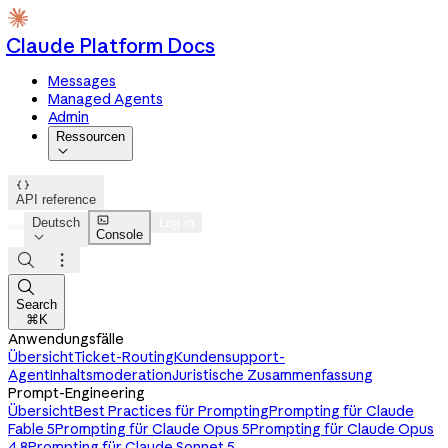
Claude Platform Docs
Messages
Managed Agents
Admin
Ressourcen


API reference

Deutsch
Log in
Console




Search
⌘K
Anwendungsfälle
Übersicht
Ticket-Routing
Kundensupport-
Agent
Inhaltsmoderation
Juristische Zusammenfassung
Prompt-Engineering
Übersicht
Best Practices für Prompting
Prompting für Claude
Fable 5
Prompting für Claude Opus 5
Prompting für Claude Opus
4.8
Prompting für Claude Sonnet 5