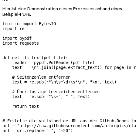
Hier ist eine Demonstration dieses Prozesses anhand eines
Beispiel-PDFs:
from
 io 
import
 BytesIO
import
 re
import
 pypdf
import
 requests
def
 get_llm_text
(
pdf_file
):
    reader 
=
 pypdf.PdfReader(pdf_file)
    text 
=
 "
\n
"
.join([page.extract_text() 
for
 page 
in
 r
    # Seitenzahlen entfernen
    text 
=
 re.sub(
r
"
\n
\s
*
\d
+
\s
*
\n
"
, 
"
\n
"
, text)
    # Überflüssige Leerzeichen entfernen
    text 
=
 re.sub(
r
"
\s
+
"
, 
" "
, text)
    return
 text
# Erstelle die vollständige URL aus dem GitHub-Reposito
url 
=
 "https://raw.githubusercontent.com/anthropics/cla
url 
=
 url.replace(
" "
, 
"%20"
)