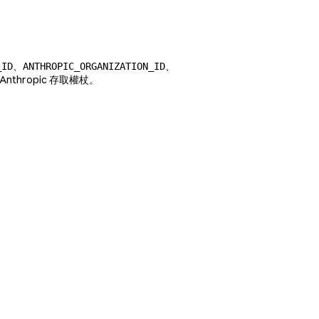
、
、
_ID
ANTHROPIC_ORGANIZATION_ID
hropic 存取權杖。