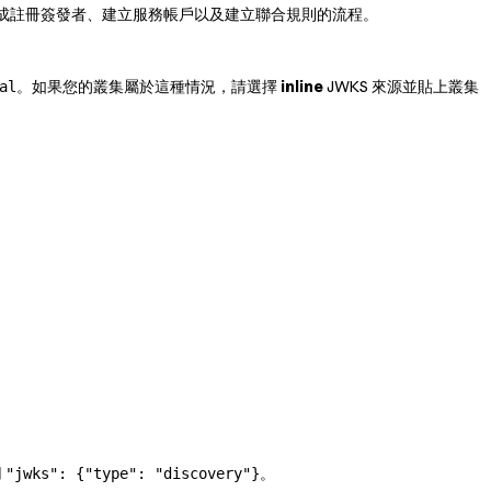
成註冊簽發者、建立服務帳戶以及建立聯合規則的流程。
。如果您的叢集屬於這種情況，請選擇
inline
JWKS 來源並貼上叢集
al
用
。
"jwks": {"type": "discovery"}