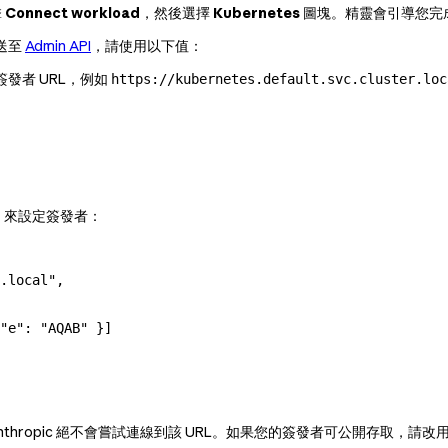
擊
Connect workload
，然後選擇
Kubernetes
圖塊。精靈會引導您完
送至
Admin API
，請使用以下值：
發者 URL，例如
https://kubernetes.default.svc.cluster.loc
）來設定簽發者：
.local"
,
"e"
: 
"AQAB"
 }]
thropic 絕不會嘗試連線到該 URL。如果您的簽發者可公開存取，請改