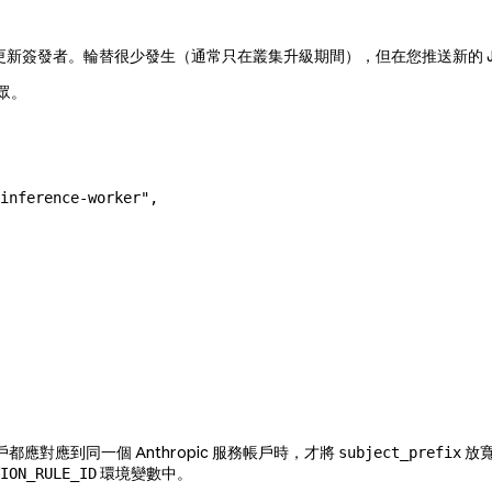
新簽發者。輪替很少發生（通常只在叢集升級期間），但在您推送新的 J
眾。
inference-worker"
,
對應到同一個 Anthropic 服務帳戶時，才將
放
subject_prefix
環境變數中。
ION_RULE_ID