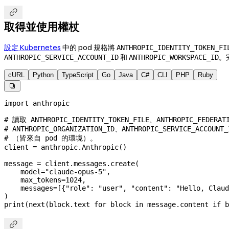

取得並使用權杖
設定 Kubernetes
中的 pod 規格將
ANTHROPIC_IDENTITY_TOKEN_FI
和
。
ANTHROPIC_SERVICE_ACCOUNT_ID
ANTHROPIC_WORKSPACE_ID
cURL
Python
TypeScript
Go
Java
C#
CLI
PHP
Ruby

import
 anthropic
# 讀取 ANTHROPIC_IDENTITY_TOKEN_FILE、ANTHROPIC_FEDERAT
# ANTHROPIC_ORGANIZATION_ID、ANTHROPIC_SERVICE_ACCOUNT_
# （皆來自 pod 的環境）。
client 
=
 anthropic.Anthropic()
message 
=
 client.messages.create(
    model
=
"claude-opus-5"
,
    max_tokens
=
1024
,
    messages
=
[{
"role"
: 
"user"
, 
"content"
: 
"Hello, Claud
)
print
(
next
(block.text 
for
 block 
in
 message.content 
if
 b
