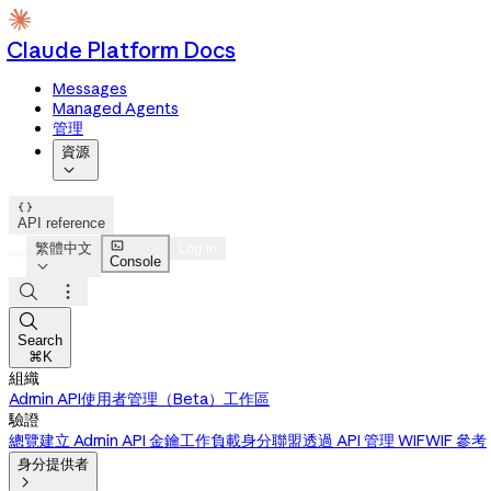
Claude Platform Docs
Messages
Managed Agents
管理
資源


API reference

繁體中文
Log in
Console




Search
⌘K
組織
Admin API
使用者管理（Beta）
工作區
驗證
總覽
建立 Admin API 金鑰
工作負載身分聯盟
透過 API 管理 WIF
WIF 參考
身分提供者
