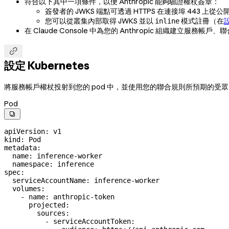
符合以下其中一項條件，以便 Anthropic 能夠驗證權杖簽章：
簽發者的 JWKS 端點可透過 HTTPS 在連接埠 443 上
您可以從叢集內部取得 JWKS 並以
模式註冊（在
設
inline
在 Claude Console 中為您的 Anthropic 組織建立服務

設定 Kubernetes
將服務帳戶權杖投射到您的 pod 中，並使用您的聯合規則所預期的受眾（
Pod

apiVersion
: 
v1
kind
: 
Pod
metadata
:
  name
: 
inference-worker
  namespace
: 
inference
spec
:
  serviceAccountName
: 
inference-worker
  volumes
:
    - 
name
: 
anthropic-token
      projected
:
        sources
:
          - 
serviceAccountToken
: