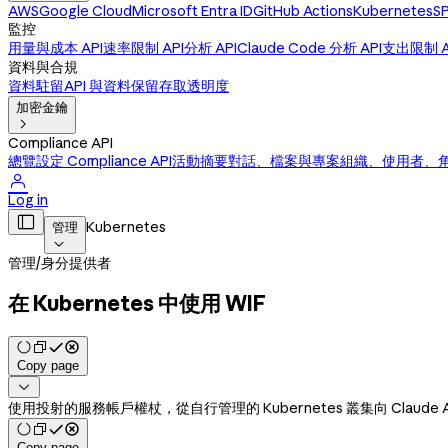
AWS
Google Cloud
Microsoft Entra ID
GitHub Actions
Kubernetes
SP
監控
用量與成本 API
速率限制 API
分析 API
Claude Code 分析 API
支出限制 A
資料與合規
資料駐留
API 與資料保留
存取透明度
加密金鑰

Compliance API
總覽
設定 Compliance API
活動摘要
對話、檔案與專案
組織、使用者、

Log in

Kubernetes
管理

管理
/
身分提供者
在 Kubernetes 中使用 WIF
Copy page

使用投射的服務帳戶權杖，從自行管理的 Kubernetes 叢集向 Claude 
Copy page