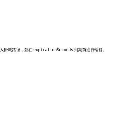
 寫入掛載路徑，並在
到期前進行輪替。
expirationSeconds