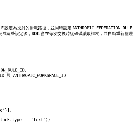
設定為投射的掛載路徑，並同時設定
LE
ANTHROPIC_FEDERATION_RULE
完成這些設定後，SDK 會在每次交換時從磁碟讀取權杖，並自動重新整理 Ant
ION_RULE_ID、
ID 與 ANTHROPIC_WORKSPACE_ID
e"
}],
lock.type 
==
 "text"
))