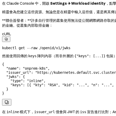
在 Claude Console 中，開啟
Settings → Workload identity
，點
精靈會為您建立這些資源。無論您是在精靈中輸入這些值，還是將其傳
**聯合簽發者：**許多自行管理的叢集使用無法從公開網際網路存取的簽
的金鑰。從叢集內部取得金鑰：
cURL

kubectl
 get
 --raw
 /openid/v1/jwks
然後使用回傳的
陣列內容（而非外層的
包裝
keys
{"keys": [...]}
{
  "name"
: 
"onprem-k8s"
,
  "issuer_url"
: 
"https://kubernetes.default.svc.cluster
  "jwks"
: {
    "type"
: 
"inline"
,
    "keys"
: [{ 
"kty"
: 
"RSA"
, 
"kid"
: 
"..."
, 
"n"
: 
"..."
, 
  }
}

在
模式下，
僅會與 JWT 的
宣告進行比對；An
inline
issuer_url
iss