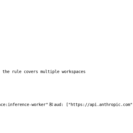
 the rule covers multiple workspaces
和
nce:inference-worker"
aud: ["https://api.anthropic.com"