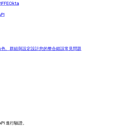
IFFE
Okta
PI
角色、群組與設定
設計您的整合
錯誤
常見問題
API 進行驗證。