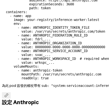
              audience
: 
https://api.anthropic.com
              expirationSeconds
: 
3600
              path
: 
token
  containers
:
    - 
name
: 
app
      image
: 
your-registry/inference-worker:latest
      env
:
        - 
name
: 
ANTHROPIC_IDENTITY_TOKEN_FILE
          value
: 
/var/run/secrets/anthropic.com/token
        - 
name
: 
ANTHROPIC_FEDERATION_RULE_ID
          value
: 
fdrl_...
        - 
name
: 
ANTHROPIC_ORGANIZATION_ID
          value
: 
00000000-0000-0000-0000-000000000000
        - 
name
: 
ANTHROPIC_SERVICE_ACCOUNT_ID
          value
: 
svac_...
        - 
name
: 
ANTHROPIC_WORKSPACE_ID
  # required when
          value
: 
wrkspc_...
      volumeMounts
:
        - 
name
: 
anthropic-token
          mountPath
: 
/var/run/secrets/anthropic.com
          readOnly
: 
true
為此 pod 簽發的權杖帶有
sub: "system:serviceaccount:infere

設定 Anthropic