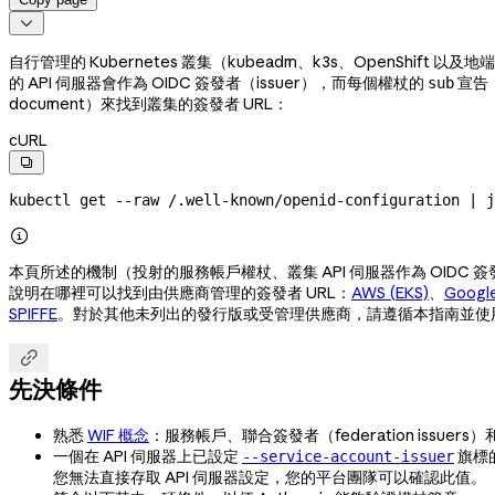

自行管理的 Kubernetes 叢集（kubeadm、k3s、OpenShift 
的 API 伺服器會作為 OIDC 簽發者（issuer），而每個權杖的
宣告（
sub
document）來找到叢集的簽發者 URL：
cURL

kubectl
 get
 --raw
 /.well-known/openid-configuration
 |
 j

本頁所述的機制（投射的服務帳戶權杖、叢集 API 伺服器作為 OIDC 簽發者
說明在哪裡可以找到由供應商管理的簽發者 URL：
AWS (EKS)
、
Google
SPIFFE
。對於其他未列出的發行版或受管理供應商，請遵循本指南並使用

先決條件
熟悉
WIF 概念
：服務帳戶、聯合簽發者（federation issuers）和
一個在 API 伺服器上已設定
旗標的
--service-account-issuer
您無法直接存取 API 伺服器設定，您的平台團隊可以確認此值。