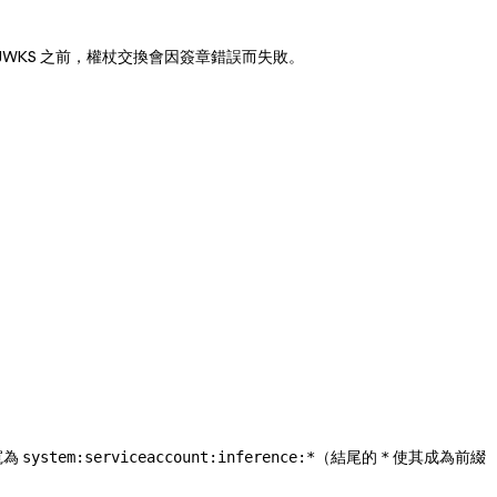
WKS 之前，權杖交換會因簽章錯誤而失敗。
寬為
（結尾的
使其成為前綴
system:serviceaccount:inference:*
*