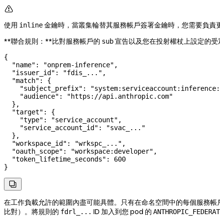

使用
金鑰時，當叢集輪替其服務帳戶簽署金鑰時，您需要負責更
inline
**聯合規則：**比對服務帳戶的
宣告以及您在投射權杖上設定的受
sub
{
  "name"
: 
"onprem-inference"
,
  "issuer_id"
: 
"fdis_..."
,
  "match"
: {
    "subject_prefix"
: 
"system:serviceaccount:inference:
    "audience"
: 
"https://api.anthropic.com"
  },
  "target"
: {
    "type"
: 
"service_account"
,
    "service_account_id"
: 
"svac_..."
  },
  "workspace_id"
: 
"wrkspc_..."
,
  "oauth_scope"
: 
"workspace:developer"
,
  "token_lifetime_seconds"
: 
600
}

在工作負載允許的範圍內盡可能具體。只有在命名空間中的每個服務帳戶都應
比對）。將規則的
ID 加入到您 pod 的
fdrl_...
ANTHROPIC_FEDERAT