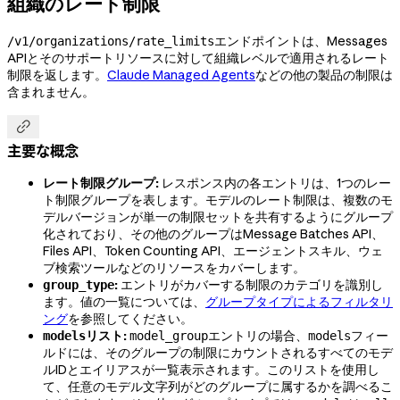
組織のレート制限
エンドポイントは、Messages
/v1/organizations/rate_limits
APIとそのサポートリソースに対して組織レベルで適用されるレート
制限を返します。
Claude Managed Agents
などの他の製品の制限は
含まれません。

主要な概念
レート制限グループ:
レスポンス内の各エントリは、1つのレー
ト制限グループを表します。モデルのレート制限は、複数のモ
デルバージョンが単一の制限セットを共有するようにグループ
化されており、その他のグループはMessage Batches API、
Files API、Token Counting API、エージェントスキル、ウェ
ブ検索ツールなどのリソースをカバーします。
:
エントリがカバーする制限のカテゴリを識別し
group_type
ます。値の一覧については、
グループタイプによるフィルタリ
ング
を参照してください。
リスト:
エントリの場合、
フィー
models
model_group
models
ルドには、そのグループの制限にカウントされるすべてのモデ
ルIDとエイリアスが一覧表示されます。このリストを使用し
て、任意のモデル文字列がどのグループに属するかを調べるこ