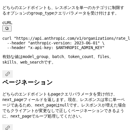
どちらのエンドポイントも、レスポンスを単一のカテゴリに制限す
るオプションの
クエリパラメータを受け付けます。
group_type
cURL

curl
 "https://api.anthropic.com/v1/organizations/rate_l
  --header
 "anthropic-version: 2023-06-01"
 \
  --header
 "x-api-key: 
$ANTHROPIC_ADMIN_KEY
"
有効な値は
、
、
、
、
model_group
batch
token_count
files
、
です。
skills
web_search

ページネーション
どちらのエンドポイントも
クエリパラメータを受け付け、
page
フィールドを返します。現在、レスポンスは常に単一ペ
next_page
ージであるため、
は
です。レスポンスが増えた場合
next_page
null
でもクライアントが変更なしで正しくページネーションできるよう
に、
でループ処理してください。
next_page
