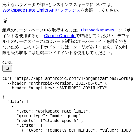
完全なパラメータの詳細とレスポンススキーマについては、
Workspace Rate Limits APIリファレンス
を参照してください。

組織のワークスペースIDを取得するには、
List Workspaces
エンドポ
イントを使用するか、
Claude Console
で確認してください。デフォ
ルトのワークスペースにはレート制限のオーバーライドを設定でき
ないため、このエンドポイントにはエントリがありません。その制
限を読み取るには組織エンドポイントを使用してください。
cURL

curl
 "https://api.anthropic.com/v1/organizations/worksp
  --header
 "anthropic-version: 2023-06-01"
 \
  --header
 "x-api-key: 
$ANTHROPIC_ADMIN_KEY
"
{
  "data"
: [
    {
      "type"
: 
"workspace_rate_limit"
,
      "group_type"
: 
"model_group"
,
      "models"
: [
"claude-opus-5"
],
      "limits"
: [
        { 
"type"
: 
"requests_per_minute"
, 
"value"
: 
1000
,