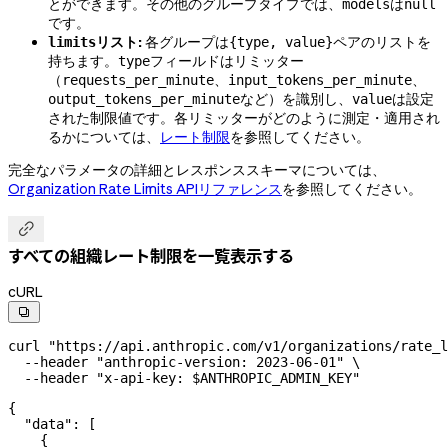
とができます。その他のグループタイプでは、
は
models
null
です。
リスト:
各グループは
ペアのリストを
limits
{type, value}
持ちます。
フィールドはリミッター
type
（
、
、
requests_per_minute
input_tokens_per_minute
など）を識別し、
は設定
output_tokens_per_minute
value
された制限値です。各リミッターがどのように測定・適用され
るかについては、
レート制限
を参照してください。
完全なパラメータの詳細とレスポンススキーマについては、
Organization Rate Limits APIリファレンス
を参照してください。

すべての組織レート制限を一覧表示する
cURL

curl
 "https://api.anthropic.com/v1/organizations/rate_l
  --header
 "anthropic-version: 2023-06-01"
 \
  --header
 "x-api-key: 
$ANTHROPIC_ADMIN_KEY
"
{
  "data"
: [
    {