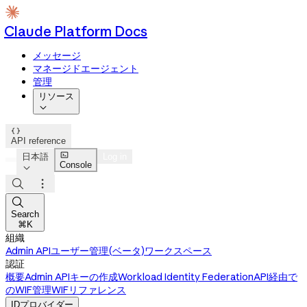
Claude Platform Docs
メッセージ
マネージドエージェント
管理
リソース


API reference

日本語
Log in
Console




Search
⌘K
組織
Admin API
ユーザー管理(ベータ)
ワークスペース
認証
概要
Admin APIキーの作成
Workload Identity Federation
API経由で
のWIF管理
WIFリファレンス
IDプロバイダー