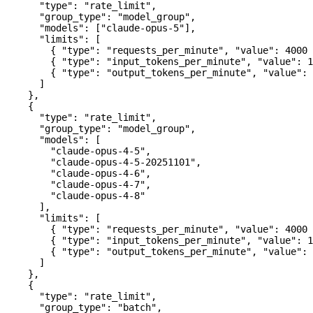
      "type"
: 
"rate_limit"
,
      "group_type"
: 
"model_group"
,
      "models"
: [
"claude-opus-5"
],
      "limits"
: [
        { 
"type"
: 
"requests_per_minute"
, 
"value"
: 
4000
 
        { 
"type"
: 
"input_tokens_per_minute"
, 
"value"
: 
1
        { 
"type"
: 
"output_tokens_per_minute"
, 
"value"
: 
      ]
    },
    {
      "type"
: 
"rate_limit"
,
      "group_type"
: 
"model_group"
,
      "models"
: [
        "claude-opus-4-5"
,
        "claude-opus-4-5-20251101"
,
        "claude-opus-4-6"
,
        "claude-opus-4-7"
,
        "claude-opus-4-8"
      ],
      "limits"
: [
        { 
"type"
: 
"requests_per_minute"
, 
"value"
: 
4000
 
        { 
"type"
: 
"input_tokens_per_minute"
, 
"value"
: 
1
        { 
"type"
: 
"output_tokens_per_minute"
, 
"value"
: 
      ]
    },
    {
      "type"
: 
"rate_limit"
,
      "group_type"
: 
"batch"
,