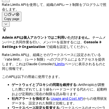
Rate Limits APIを使用して、組織のAPIレート制限をプログラムで照
会します。
Copy page


Admin APIは個人アカウントではご利用いただけません。
チームメ
ンバーと共同作業を行い、メンバーを追加するには、
Console →
Settings → Organization
で組織を設定してください。
Rate Limits APIは、組織とそのワークスペースに設定されている
「rate limit」（レート制限）へのプログラムによるアクセスを提供
します。これはClaude Consoleの
Limits
ページに表示されるものと
同じ情報です。
このAPIは以下の用途に使用できます。
ゲートウェイとプロキシの同期を維持する:
Anthropicが調整
した際にずれてしまう値をハードコードする代わりに、起動時
および定期的に現在の制限を読み取ります。
社内アラートを強化する:
Usage and Cost API
からの使用状況
データを、設定された制限と比較します。
ワークスペース設定を監査する:
ワークスペースのオーバーラ