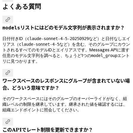
よくある質問

リストにはどのモデル文字列が表示されますか？
models
日付付きID（
など）と日付なしエイ
claude-sonnet-4-5-20250929
リアス（
など）を含む、そのグループにカウン
claude-sonnet-4-5
トされるすべてのモデルIDとエイリアスです。Messages APIに渡す
任意のモデル文字列を調べると、ちょうど1つの
エント
model_group
リに見つかります。

ワークスペースのレスポンスにグループが含まれていない場
合、どういう意味ですか？
そのワークスペースにはそのグループのオーバーライドがなく、組
織レベルの制限を継承しています。継承された値を確認するには、
組織エンドポイントに照会してください。

このAPIでレート制限を更新できますか？