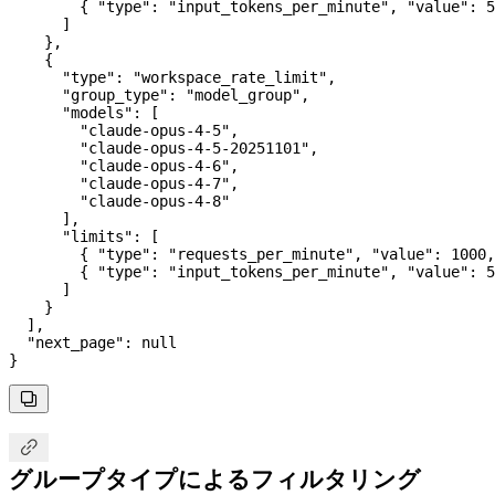
        { 
"type"
: 
"input_tokens_per_minute"
, 
"value"
: 
5
      ]
    },
    {
      "type"
: 
"workspace_rate_limit"
,
      "group_type"
: 
"model_group"
,
      "models"
: [
        "claude-opus-4-5"
,
        "claude-opus-4-5-20251101"
,
        "claude-opus-4-6"
,
        "claude-opus-4-7"
,
        "claude-opus-4-8"
      ],
      "limits"
: [
        { 
"type"
: 
"requests_per_minute"
, 
"value"
: 
1000
,
        { 
"type"
: 
"input_tokens_per_minute"
, 
"value"
: 
5
      ]
    }
  ],
  "next_page"
: 
null
}


グループタイプによるフィルタリング