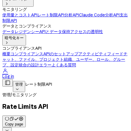

モニタリング
使用量とコストAPI
レート制限API
分析API
Claude Code分析API
支出
制限API
データとコンプライアンス
データレジデンシー
APIとデータ保持
アクセスの透明性
暗号化キー

コンプライアンスAPI
概要
コンプライアンスAPIのセットアップ
アクティビティフィード
チ
ャット、ファイル、プロジェクト
組織、ユーザー、ロール、グルー
プ、設定
統合の設計
エラー
よくある質問

Log in

レート制限API
管理

管理
/
モニタリング
Rate Limits API
Copy page
