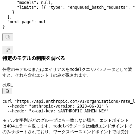
      "models"
: 
null
,
      "limits"
: [{ 
"type"
: 
"enqueued_batch_requests"
, 
"
    }
  ],
  "next_page"
: 
null
}


特定のモデルの制限を調べる
任意のモデルIDまたはエイリアスを
クエリパラメータとして渡
model
すと、それを含むエントリのみが返されます。
cURL

curl
 "https://api.anthropic.com/v1/organizations/rate_l
  --header
 "anthropic-version: 2023-06-01"
 \
  --header
 "x-api-key: 
$ANTHROPIC_ADMIN_KEY
"
モデル文字列がどのグループにも一致しない場合、エンドポイント
は404エラーを返します。
パラメータは組織エンドポイントで
model
のみサポートされており、ワークスペースエンドポイントでは受け