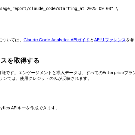
sage_report/claude_code?starting_at=2025-09-08"
 \
については、
Claude Code Analytics APIガイド
と
APIリファレンス
を参
のアクセスを取得する
nterprise組織で利用可能です。エンゲージメントと導入データは、すべてのEn
iseプランでは、使用クレジットのみが反映されます。
ics APIキーを作成できます。