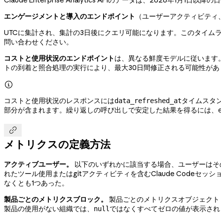
Claude Enterprise Analytics APIのデータは、2026年1月1
エンゲージメントと導入のエンドポイント
（ユーザーアクティビティ
UTCに集計され、集計の3日後にクエリ可能になります。このタイムラ
問い合わせください。
コストと使用状況のエンドポイント
は、異なる鮮度モデルに従います
トの到着と照合処理の実行により、最大30日間修正される可能性があ

コストと使用状況のレスポンスには
タイムスタ
data_refreshed_at
部分が含まれます。繰り返しの呼び出しで安定した結果を得るには、

メトリクスの定義方法
アクティブユーザー。
以下のいずれかに該当する場合、ユーザーはその日に
れたツール使用またはgitアクティビティを含むClaude Code
なくとも1つあった。
製品ごとのメトリクスブロック。
製品ごとのメトリクスオブジェクト（
製品の使用がない組織では、
ではなくすべてゼロの値が表示され
null