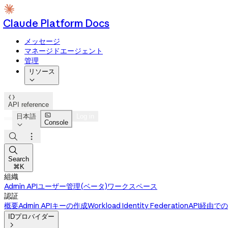
Claude Platform Docs
メッセージ
マネージドエージェント
管理
リソース


API reference

日本語
Log in
Console




Search
⌘K
組織
Admin API
ユーザー管理(ベータ)
ワークスペース
認証
概要
Admin APIキーの作成
Workload Identity Federation
API経由での
IDプロバイダー
