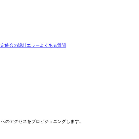
設定
統合の設計
エラー
よくある質問
と導入データへのアクセスをプロビジョニングします。