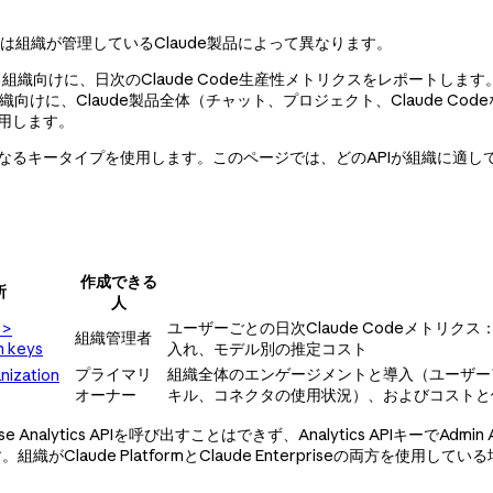
用するかは組織が管理しているClaude製品によって異なります。
使用する組織向けに、日次のClaude Code生産性メトリクスをレポートしま
prise組織向けに、Claude製品全体（チャット、プロジェクト、Clau
を使用します。
異なるキータイプを使用します。このページでは、どのAPIが組織に適
作成できる
所
人
ユーザーごとの日次Claude Codeメトリ
 >
組織管理者
n keys
入れ、モデル別の推定コスト
プライマリ
組織全体のエンゲージメントと導入（ユーザー
nization
オーナー
キル、コネクタの使用状況）、およびコストと
se Analytics APIを呼び出すことはできず、Analytics APIキーでA
Claude PlatformとClaude Enterpriseの両方を使