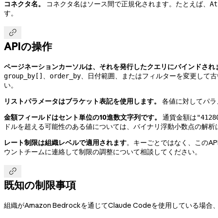
コネクタ名。
コネクタ名はソース間で正規化されます。たとえば、
At
す。

APIの操作
ページネーションカーソルは、それを発行したクエリにバインドされ
、
、日付範囲、またはフィルターを変更して古
group_by[]
order_by
い。
リストパラメータはブラケット表記を使用します。
各値に対してパラ
金額フィールドはセント単位の10進数文字列です。
通貨金額は
"4128
ドルを超える可能性のある値については、バイナリ浮動小数点の解析
レート制限は組織レベルで適用されます
。キーごとではなく、このAP
ウントチームに連絡して制限の調整について相談してください。

既知の制限事項
組織がAmazon Bedrockを通じてClaude Codeを使用している場合、Cl