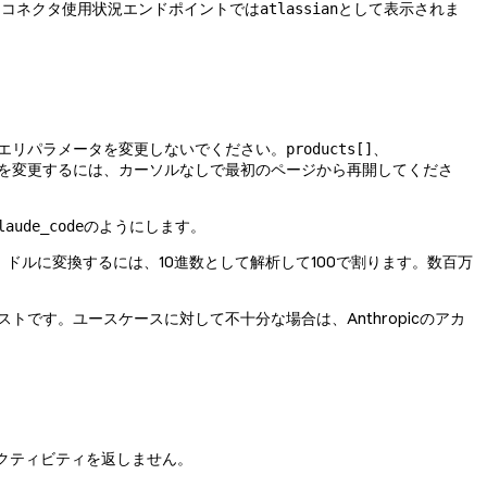
、コネクタ使用状況エンドポイントでは
として表示されま
atlassian
エリパラメータを変更しないでください。
、
products[]
タを変更するには、カーソルなしで最初のページから再開してくださ
のようにします。
laude_code
す。ドルに変換するには、10進数として解析して100で割ります。数百万
トです。ユースケースに対して不十分な場合は、Anthropicのアカ
Codeアクティビティを返しません。