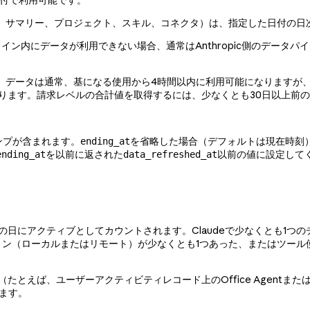
日以降の日付で利用可能です。
、サマリー、プロジェクト、スキル、コネクタ）は、指定した日付の日次
イン内にデータが利用できない場合、通常はAnthropic側のデータ
。データは通常、基になる使用から4時間以内に利用可能になりますが、
ります。請求レベルの合計値を取得するには、少なくとも30日以上前
ンプが含まれます。
を省略した場合（デフォルトは現在時刻
ending_at
を以前に返された
以前の値に設定して
ending_at
data_refreshed_at
アクティブとしてカウントされます。Claudeで少なくとも1つのチャット
セッション（ローカルまたはリモート）が少なくとも1つあった、またはツー
たとえば、ユーザーアクティビティレコード上のOffice Agentま
ます。