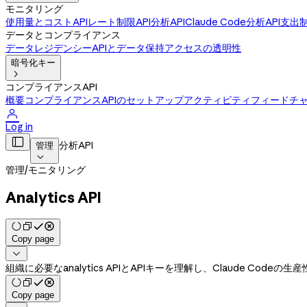
モニタリング
使用量とコストAPI
レート制限API
分析API
Claude Code分析API
支出制
データとコンプライアンス
データレジデンシー
APIとデータ保持
アクセスの透明性
暗号化キー

コンプライアンスAPI
概要
コンプライアンスAPIのセットアップ
アクティビティフィード
チ

Log in

分析API
管理

管理
/
モニタリング
Analytics API
Copy page

組織に必要なanalytics APIとAPIキーを理解し、Claude Co
Copy page