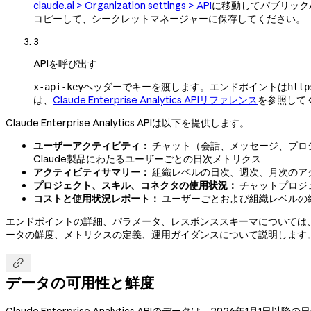
claude.ai > Organization settings > API
に移動してパブリックAP
コピーして、シークレットマネージャーに保存してください。
3
APIを呼び出す
ヘッダーでキーを渡します。エンドポイントは
x-api-key
http
は、
Claude Enterprise Analytics APIリファレンス
を参照して
Claude Enterprise Analytics APIは以下を提供します。
ユーザーアクティビティ：
チャット（会話、メッセージ、プロジェ
Claude製品にわたるユーザーごとの日次メトリクス
アクティビティサマリー：
組織レベルの日次、週次、月次のア
プロジェクト、スキル、コネクタの使用状況：
チャットプロジ
コストと使用状況レポート：
ユーザーごとおよび組織レベルの経時
エンドポイントの詳細、パラメータ、レスポンススキーマについては
ータの鮮度、メトリクスの定義、運用ガイダンスについて説明します

データの可用性と鮮度