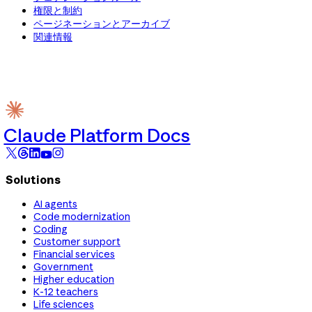
権限と制約
ページネーションとアーカイブ
関連情報
Claude Platform Docs
Solutions
AI agents
Code modernization
Coding
Customer support
Financial services
Government
Higher education
K-12 teachers
Life sciences