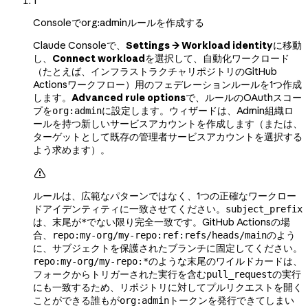
1
Consoleでorg:adminルールを作成する
Claude Consoleで、
Settings → Workload identity
に移動
し、
Connect workload
を選択して、自動化ワークロード
（たとえば、インフラストラクチャリポジトリのGitHub
Actionsワークフロー）用のフェデレーションルールを1つ作成
します。
Advanced rule options
で、ルールのOAuthスコー
プを
に設定します。ウィザードは、Admin組織ロ
org:admin
ールを持つ新しいサービスアカウントを作成します（または、
ターゲットとして既存の管理者サービスアカウントを選択する
よう求めます）。

ルールは、広範なパターンではなく、1つの正確なワークロー
ドアイデンティティに一致させてください。
subject_prefix
は、末尾が
でない限り完全一致です。GitHub Actionsの場
*
合、
のよう
repo:my-org/my-repo:ref:refs/heads/main
に、サブジェクトを保護されたブランチに固定してください。
のような末尾のワイルドカードは、
repo:my-org/my-repo:*
フォークからトリガーされた実行を含む
の実行
pull_request
にも一致するため、リポジトリに対してプルリクエストを開く
ことができる誰もが
トークンを発行できてしまい
org:admin