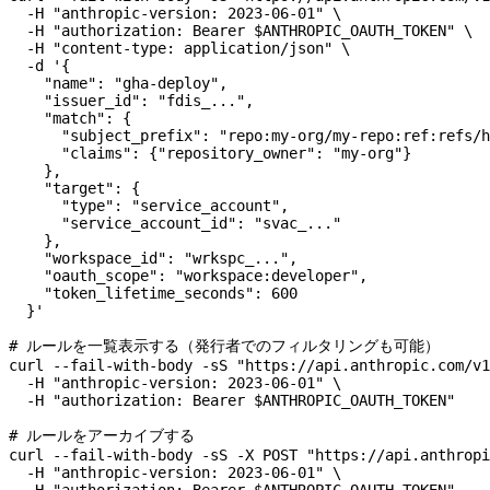
  -H
 "anthropic-version: 2023-06-01"
 \
  -H
 "authorization: Bearer 
$ANTHROPIC_OAUTH_TOKEN
"
 \
  -H
 "content-type: application/json"
 \
  -d
 '{
    "name": "gha-deploy",
    "issuer_id": "fdis_...",
    "match": {
      "subject_prefix": "repo:my-org/my-repo:ref:refs/h
      "claims": {"repository_owner": "my-org"}
    },
    "target": {
      "type": "service_account",
      "service_account_id": "svac_..."
    },
    "workspace_id": "wrkspc_...",
    "oauth_scope": "workspace:developer",
    "token_lifetime_seconds": 600
  }'
# ルールを一覧表示する（発行者でのフィルタリングも可能）
curl
 --fail-with-body
 -sS
 "https://api.anthropic.com/v1
  -H
 "anthropic-version: 2023-06-01"
 \
  -H
 "authorization: Bearer 
$ANTHROPIC_OAUTH_TOKEN
"
# ルールをアーカイブする
curl
 --fail-with-body
 -sS
 -X
 POST
 "https://api.anthropi
  -H
 "anthropic-version: 2023-06-01"
 \