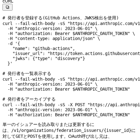
cURL

# 発行者を登録する(GitHub Actions、JWKS検出を使用)
curl
 --fail-with-body
 -sS
 "https://api.anthropic.com/v1
  -H
 "anthropic-version: 2023-06-01"
 \
  -H
 "authorization: Bearer 
$ANTHROPIC_OAUTH_TOKEN
"
 \
  -H
 "content-type: application/json"
 \
  -d
 '{
    "name": "github-actions",
    "issuer_url": "https://token.actions.githubusercont
    "jwks": {"type": "discovery"}
  }'
# 発行者を一覧表示する
curl
 --fail-with-body
 -sS
 "https://api.anthropic.com/v1
  -H
 "anthropic-version: 2023-06-01"
 \
  -H
 "authorization: Bearer 
$ANTHROPIC_OAUTH_TOKEN
"
# 発行者をアーカイブする
curl
 --fail-with-body
 -sS
 -X
 POST
 "https://api.anthropi
  -H
 "anthropic-version: 2023-06-01"
 \
  -H
 "authorization: Bearer 
$ANTHROPIC_OAUTH_TOKEN
"
単一のイシュアーを読み取りまたは更新するに
は、
に
/v1/organizations/federation_issuers/{issuer_id}
対して
と
を使用します。OAuth呼び出し元は、
GET
POST