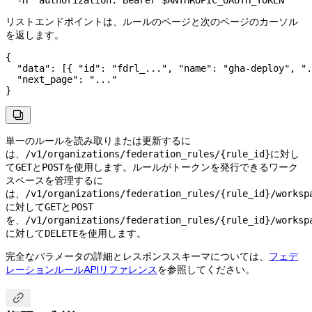
  -H
 "authorization: Bearer 
$ANTHROPIC_OAUTH_TOKEN
"
リストエンドポイントは、ルールのページと次のページのカーソル
を返します。
{
  "data"
: [{ 
"id"
: 
"fdrl_..."
, 
"name"
: 
"gha-deploy"
, 
".
  "next_page"
: 
"..."
}

単一のルールを読み取りまたは更新するに
は、
に対し
/v1/organizations/federation_rules/{rule_id}
て
と
を使用します。ルールがトークンを発行できるワーク
GET
POST
スペースを管理するに
は、
/v1/organizations/federation_rules/{rule_id}/worksp
に対して
と
GET
POST
を、
/v1/organizations/federation_rules/{rule_id}/worksp
に対して
を使用します。
DELETE
完全なパラメータの詳細とレスポンススキーマについては、
フェデ
レーションルールAPIリファレンス
を参照してください。
