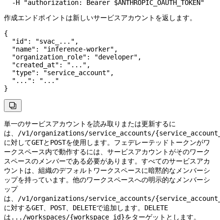
  -H
 "authorization: Bearer 
$ANTHROPIC_OAUTH_TOKEN
"
作成エンドポイントは新しいサービスアカウントを返します。
{
  "id"
: 
"svac_..."
,
  "name"
: 
"inference-worker"
,
  "organization_role"
: 
"developer"
,
  "created_at"
: 
"..."
,
  "type"
: 
"service_account"
,
  "..."
: 
"..."
}

単一のサービスアカウントを読み取りまたは更新するに
は、
/v1/organizations/service_accounts/{service_account
に対して
と
を使用します。フェデレーテッドトークンがワ
GET
POST
ークスペース内で動作するには、サービスアカウントがそのワーク
スペースのメンバーである必要があります。すべてのサービスアカ
ウントは、組織のデフォルトワークスペースに暗黙的なメンバーシ
ップを持っています。他のワークスペースへの明示的なメンバーシ
ップ
は、
/v1/organizations/service_accounts/{service_account
に対する
、
、
で追加します。
GET
POST
DELETE
DELETE
は
をターゲットとします。
.../workspaces/{workspace_id}