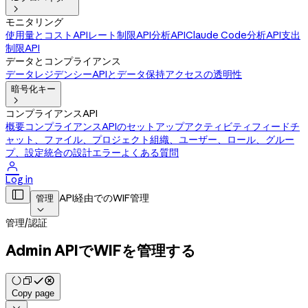

モニタリング
使用量とコストAPI
レート制限API
分析API
Claude Code分析API
支出
制限API
データとコンプライアンス
データレジデンシー
APIとデータ保持
アクセスの透明性
暗号化キー

コンプライアンスAPI
概要
コンプライアンスAPIのセットアップ
アクティビティフィード
チ
ャット、ファイル、プロジェクト
組織、ユーザー、ロール、グルー
プ、設定
統合の設計
エラー
よくある質問

Log in

API経由でのWIF管理
管理

管理
/
認証
Admin APIでWIFを管理する
Copy page
