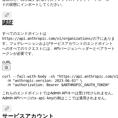
ドの状態にインポートしてください。

認証
すべてのエンドポイントは
の下にありま
https://api.anthropic.com/v1/organizations/
す。フェデレーションおよびサービスアカウントのエンドポイント
へのすべてのリクエストには、APIバージョンヘッダーとベアラート
ークンが必要です。
cURL

curl
 --fail-with-body
 -sS
 "https://api.anthropic.com/v1
  -H
 "anthropic-version: 2023-06-01"
 \
  -H
 "authorization: Bearer 
$ANTHROPIC_OAUTH_TOKEN
"
これらのエンドポイントではAdmin APIキーは受け付けられません。
Admin APIページの
の例はここでは適用されません。
x-api-key

サービスアカウント