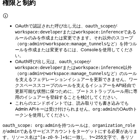
権限と制約

OAuthで認証された呼び出し元は、
が
oauth_scope
または
である
workspace:developer
workspace:inference
ルールのみを作成または変更できます。それ以外のスコープ
（
や
など）を持つル
org:admin
workspace:manage_tunnels
ールを作成または変更するには、Consoleを使用してくださ
い。
OAuth呼び出し元は、
が
oauth_scope
または
以外
workspace:developer
workspace:inference
（
や
など）のルール
org:admin
workspace:manage_tunnels
を支えるフェデレーションイシュアーを更新できません。ワー
クスペーススコープのルールを支えるイシュアーをAPI経由で
更新可能な状態に保つために、ブートストラップルール用に専
用のイシュアーを登録することを検討してください。
これらのエンドポイントでは、読み取りでも書き込みでも
Admin APIキーは受け付けられません。
のOAuthト
org:admin
ークンを使用してください。
を持つルールは、
oauth_scope: org:admin
organization_role
が
であるサービスアカウントをターゲットにする必要がありま
admin
す。リソース名は
に一致し、1〜255文字で、各リソ
^[a-z0-9-]+$