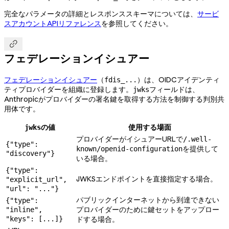
完全なパラメータの詳細とレスポンススキーマについては、
サービ
スアカウントAPIリファレンス
を参照してください。

フェデレーションイシュアー
フェデレーションイシュアー
（
）は、OIDCアイデンティ
fdis_...
ティプロバイダーを組織に登録します。
フィールドは、
jwks
Anthropicがプロバイダーの署名鍵を取得する方法を制御する判別共
用体です。
の値
使用する場面
jwks
プロバイダーがイシュアーURLで
/.well-
{"type":
を提供して
known/openid-configuration
"discovery"}
いる場合。
{"type":
JWKSエンドポイントを直接指定する場合。
"explicit_url",
"url": "..."}
パブリックインターネットから到達できない
{"type":
プロバイダーのために鍵セットをアップロー
"inline",
"keys": [...]}
ドする場合。