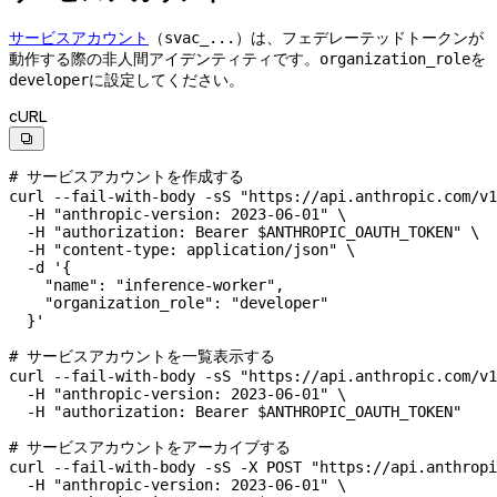
サービスアカウント
（
）は、フェデレーテッドトークンが
svac_...
動作する際の非人間アイデンティティです。
を
organization_role
に設定してください。
developer
cURL

# サービスアカウントを作成する
curl
 --fail-with-body
 -sS
 "https://api.anthropic.com/v1
  -H
 "anthropic-version: 2023-06-01"
 \
  -H
 "authorization: Bearer 
$ANTHROPIC_OAUTH_TOKEN
"
 \
  -H
 "content-type: application/json"
 \
  -d
 '{
    "name": "inference-worker",
    "organization_role": "developer"
  }'
# サービスアカウントを一覧表示する
curl
 --fail-with-body
 -sS
 "https://api.anthropic.com/v1
  -H
 "anthropic-version: 2023-06-01"
 \
  -H
 "authorization: Bearer 
$ANTHROPIC_OAUTH_TOKEN
"
# サービスアカウントをアーカイブする
curl
 --fail-with-body
 -sS
 -X
 POST
 "https://api.anthropi
  -H
 "anthropic-version: 2023-06-01"
 \