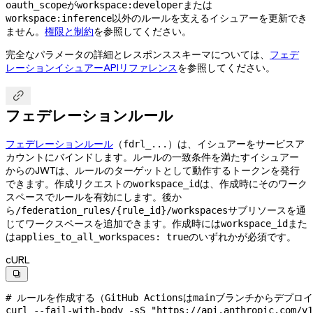
が
または
oauth_scope
workspace:developer
以外のルールを支えるイシュアーを更新でき
workspace:inference
ません。
権限と制約
を参照してください。
完全なパラメータの詳細とレスポンススキーマについては、
フェデ
レーションイシュアーAPIリファレンス
を参照してください。

フェデレーションルール
フェデレーションルール
（
）は、イシュアーをサービスア
fdrl_...
カウントにバインドします。ルールの一致条件を満たすイシュアー
からのJWTは、ルールのターゲットとして動作するトークンを発行
できます。作成リクエストの
は、作成時にそのワーク
workspace_id
スペースでルールを有効にします。後か
ら
サブリソースを通
/federation_rules/{rule_id}/workspaces
じてワークスペースを追加できます。作成時には
また
workspace_id
は
のいずれかが必須です。
applies_to_all_workspaces: true
cURL

# ルールを作成する（GitHub Actionsはmainブランチからデプロ
curl
 --fail-with-body
 -sS
 "https://api.anthropic.com/v1