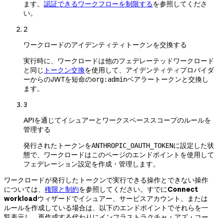
ます。
認証できるワークフローを制限する
を参照してくださ
い。
2
ワークロードのアイデンティティトークンを交換する
実行時に、ワークロードは他のフェデレーテッドワークロード
と同じ
トークン交換
を使用して、アイデンティティプロバイダ
ーからのJWTを短命の
ベアラートークンと交換し
org:admin
ます。
3
APIを通じてイシュアーとワークスペーススコープのルールを
管理する
発行されたトークンを
に設定した状
ANTHROPIC_OAUTH_TOKEN
態で、ワークロードはこのページのエンドポイントを使用して
フェデレーション設定を作成・管理します。
ワークロードが発行したトークンで実行できる操作とできない操作
については、
権限と制約
を参照してください。すでに
Connect
workload
ウィザードでイシュアー、サービスアカウント、または
ルールを作成している場合は、以下のエンドポイントでそれらを一
覧表示し、再作成する代わりにインフラストラクチャ・アズ・コー