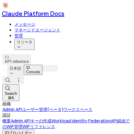
Claude Platform Docs
メッセージ
マネージドエージェント
管理
リソース


API reference

日本語
Log in
Console




Search
⌘K
組織
Admin API
ユーザー管理(ベータ)
ワークスペース
認証
概要
Admin APIキーの作成
Workload Identity Federation
API経由で
のWIF管理
WIFリファレンス
IDプロバイダー