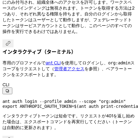
にのみ付与され、組織全体へのアクセスを許可します。ワークスペ
ースのバインディングは無視されます。トークンを取得する方法は2
つあり、それぞれ異なる権限を持ちます。自分のログインから取得
したトークンはユーザーとして動作しますが、フェデレーテッドト
ークンはサービスアカウントとして動作し、このページのすべての
操作を実行できるわけではありません。

インタラクティブ（ターミナル）
専用のプロファイルで
CLI
を使用してログインし、
ス
ant
org:admin
コープをリクエストして（
管理者アクセス
を参照）、ベアラートー
クンをエクスポートします。
CLI

ant
 auth
 login
 --profile
 admin
 --scope
 "org:admin"
export
 ANTHROPIC_OAUTH_TOKEN
=
$(
ant
 auth
 print-credentia
インタラクティブトークンは短命です。リクエストが401を返し始め
た場合は、エクスポートコマンドを再実行してください（トークン
は自動的に更新されます）。