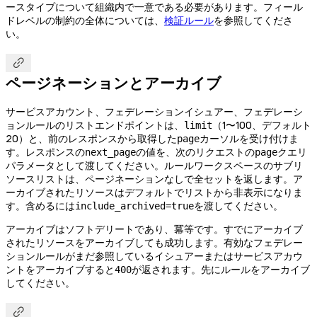
ースタイプについて組織内で一意である必要があります。フィール
ドレベルの制約の全体については、
検証ルール
を参照してくださ
い。

ページネーションとアーカイブ
サービスアカウント、フェデレーションイシュアー、フェデレーシ
ョンルールのリストエンドポイントは、
（1〜100、デフォルト
limit
20）と、前のレスポンスから取得した
カーソルを受け付けま
page
す。レスポンスの
の値を、次のリクエストの
クエリ
next_page
page
パラメータとして渡してください。ルールワークスペースのサブリ
ソースリストは、ページネーションなしで全セットを返します。ア
ーカイブされたリソースはデフォルトでリストから非表示になりま
す。含めるには
を渡してください。
include_archived=true
アーカイブはソフトデリートであり、冪等です。すでにアーカイブ
されたリソースをアーカイブしても成功します。有効なフェデレー
ションルールがまだ参照しているイシュアーまたはサービスアカウ
ントをアーカイブすると
が返されます。先にルールをアーカイブ
400
してください。
