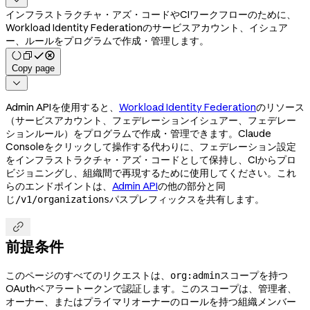
インフラストラクチャ・アズ・コードやCIワークフローのために、
Workload Identity Federationのサービスアカウント、イシュア
ー、ルールをプログラムで作成・管理します。
Copy page

Admin APIを使用すると、
Workload Identity Federation
のリソース
（サービスアカウント、フェデレーションイシュアー、フェデレー
ションルール）をプログラムで作成・管理できます。Claude
Consoleをクリックして操作する代わりに、フェデレーション設定
をインフラストラクチャ・アズ・コードとして保持し、CIからプロ
ビジョニングし、組織間で再現するために使用してください。これ
らのエンドポイントは、
Admin API
の他の部分と同
じ
パスプレフィックスを共有します。
/v1/organizations

前提条件
このページのすべてのリクエストは、
スコープを持つ
org:admin
OAuthベアラートークンで認証します。このスコープは、管理者、
オーナー、またはプライマリオーナーのロールを持つ組織メンバー