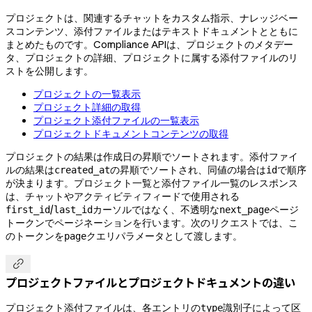
プロジェクトは、関連するチャットをカスタム指示、ナレッジベー
スコンテンツ、添付ファイルまたはテキストドキュメントとともに
まとめたものです。Compliance APIは、プロジェクトのメタデー
タ、プロジェクトの詳細、プロジェクトに属する添付ファイルのリ
ストを公開します。
プロジェクトの一覧表示
プロジェクト詳細の取得
プロジェクト添付ファイルの一覧表示
プロジェクトドキュメントコンテンツの取得
プロジェクトの結果は作成日の昇順でソートされます。添付ファイ
ルの結果は
の昇順でソートされ、同値の場合は
で順序
created_at
id
が決まります。プロジェクト一覧と添付ファイル一覧のレスポンス
は、チャットやアクティビティフィードで使用される
/
カーソルではなく、不透明な
ページ
first_id
last_id
next_page
トークンでページネーションを行います。次のリクエストでは、こ
のトークンを
クエリパラメータとして渡します。
page

プロジェクトファイルとプロジェクトドキュメントの違い
プロジェクト添付ファイルは、各エントリの
識別子によって区
type