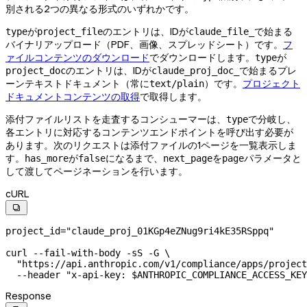
別される2つの異なる形式のいずれかです。
が
のエントリは、IDが
で始まる
type
project_file
claude_file_
バイナリアップロード（PDF、画像、スプレッドシート）です。
フ
ァイルコンテンツのダウンロード
でダウンロードします。
が
type
のエントリは、IDが
で始まるプレ
project_doc
claude_proj_doc_
ーンテキストドキュメント（常に
）です。
プロジェクト
text/plain
ドキュメントコンテンツの取得
で取得します。
添付ファイルリストを走査するコンシューマーは、
で分岐し、
type
各エントリに対応するコンテンツエンドポイントを呼び出す必要が
あります。次のリクエストは添付ファイルの1ページを一覧表示しま
す。
が
になるまで、
を
パラメータと
has_more
false
next_page
page
して渡してページネーションを行います。
cURL

project_id
=
"claude_proj_01KGp4eZNug9ri4kE35RSppq"
curl
 --fail-with-body
 -sS
 -G
 \
  "https://api.anthropic.com/v1/compliance/apps/project
  --header
 "x-api-key: 
$ANTHROPIC_COMPLIANCE_ACCESS_KEY
Response