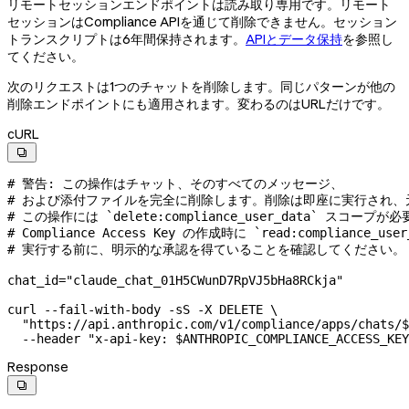
リモートセッションエンドポイントは読み取り専用です。リモート
セッションはCompliance APIを通じて削除できません。セッション
トランスクリプトは6年間保持されます。
APIとデータ保持
を参照し
てください。
次のリクエストは1つのチャットを削除します。同じパターンが他の
削除エンドポイントにも適用されます。変わるのはURLだけです。
cURL

# 警告: この操作はチャット、そのすべてのメッセージ、
# および添付ファイルを完全に削除します。削除は即座に実行され、
# この操作には `delete:compliance_user_data` スコ
# Compliance Access Key の作成時に `read:compliance
# 実行する前に、明示的な承認を得ていることを確認してください。
chat_id
=
"claude_chat_01H5CWunD7RpVJ5bHa8RCkja"
curl
 --fail-with-body
 -sS
 -X
 DELETE
 \
  "https://api.anthropic.com/v1/compliance/apps/chats/
$
  --header
 "x-api-key: 
$ANTHROPIC_COMPLIANCE_ACCESS_KEY
Response
