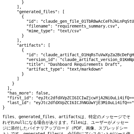
        }
      ],
      "generated_files"
: [
        {
          "id"
: 
"claude_gen_file_01TbR8wAcCeFhJkLnPqStU
          "filename"
: 
"requirements_summary.csv"
,
          "mime_type"
: 
"text/csv"
        }
      ],
      "artifacts"
: [
        {
          "id"
: 
"claude_artifact_01HqRsTuVwXyZa2BcDeFgH
          "version_id"
: 
"claude_artifact_version_01KmN
          "title"
: 
"Dashboard Requirements Draft"
,
          "artifact_type"
: 
"text/markdown"
        }
      ]
    }
  ],
  "has_more"
: 
false
,
  "first_id"
: 
"eyJtc2dfdXVpZCI6ICIwZjcwYjA2Ni0uLi4ifQ==
  "last_id"
: 
"eyJtc2dfdXVpZCI6ICJhNGUwYjE3Mi0uLi4ifQ=="
}
、
、
は、特定のメッセージでそ
files
generated_files
artifacts
れぞれ
になる場合があります。
は、ユーザーがメッセー
null
files
ジに添付したバイナリアップロード（PDF、画像、スプレッドシー
ト）です。
は、会話中にアシスタントがツール使
generated_files