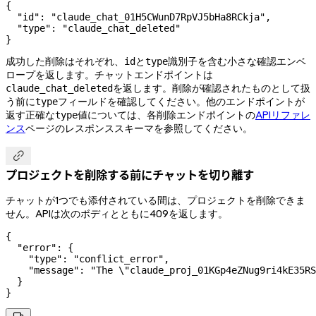
{
  "id"
: 
"claude_chat_01H5CWunD7RpVJ5bHa8RCkja"
,
  "type"
: 
"claude_chat_deleted"
}
成功した削除はそれぞれ、
と
識別子を含む小さな確認エンベ
id
type
ロープを返します。チャットエンドポイントは
を返します。削除が確認されたものとして扱
claude_chat_deleted
う前に
フィールドを確認してください。他のエンドポイントが
type
返す正確な
値については、各削除エンドポイントの
APIリファレ
type
ンス
ページのレスポンススキーマを参照してください。

プロジェクトを削除する前にチャットを切り離す
チャットが1つでも添付されている間は、プロジェクトを削除できま
せん。APIは次のボディとともに409を返します。
{
  "error"
: {
    "type"
: 
"conflict_error"
,
    "message"
: 
"The 
\"
claude_proj_01KGp4eZNug9ri4kE35RS
  }
}