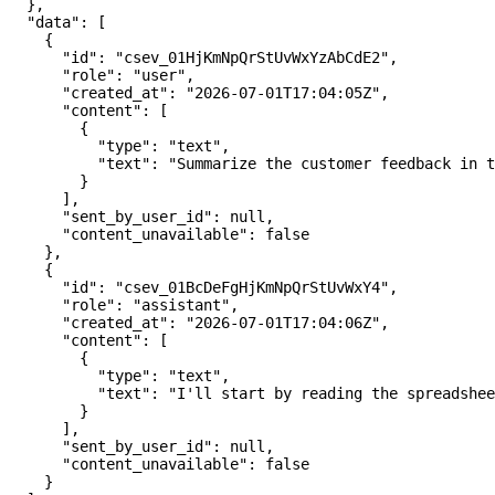
  },
  "data"
: [
    {
      "id"
: 
"csev_01HjKmNpQrStUvWxYzAbCdE2"
,
      "role"
: 
"user"
,
      "created_at"
: 
"2026-07-01T17:04:05Z"
,
      "content"
: [
        {
          "type"
: 
"text"
,
          "text"
: 
"Summarize the customer feedback in t
        }
      ],
      "sent_by_user_id"
: 
null
,
      "content_unavailable"
: 
false
    },
    {
      "id"
: 
"csev_01BcDeFgHjKmNpQrStUvWxY4"
,
      "role"
: 
"assistant"
,
      "created_at"
: 
"2026-07-01T17:04:06Z"
,
      "content"
: [
        {
          "type"
: 
"text"
,
          "text"
: 
"I'll start by reading the spreadshee
        }
      ],
      "sent_by_user_id"
: 
null
,
      "content_unavailable"
: 
false
    }