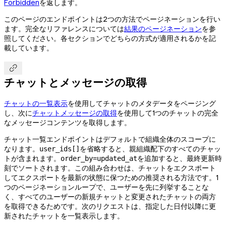
Forbidden
を返します。
このページのエンドポイントは2つの方法でページネーションを行い
ます。完全なリファレンスについては
結果のページネーション
を参
照してください。各セクションでどちらの方式が適用されるかを記
載しています。

チャットとメッセージの取得
チャットの一覧表示
を使用してチャットのメタデータをページング
し、次に
チャットメッセージの取得
を使用して1つのチャットの完全
なメッセージコンテンツを取得します。
チャット一覧エンドポイントはデフォルトで組織全体のスコープに
なります。
を省略すると、親組織配下のすべてのチャッ
user_ids[]
トが含まれます。
を追加すると、最終更新時
order_by=updated_at
刻でソートされます。この組み合わせは、チャットをエクスポート
してエクスポートを最新の状態に保つための推奨される方法です。1
つのページネーションループで、ユーザーを先に列挙することな
く、すべてのユーザーの新規チャットと変更されたチャットの両方
を取得できるためです。次のリクエストは、指定した日付以降に更
新されたチャットを一覧表示します。