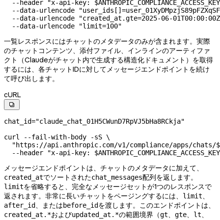
  --header
 "x-api-key: 
$ANTHROPIC_COMPLIANCE_ACCESS_KEY
  --data-urlencode
 "user_ids[]=user_01XyDMpzjS89pFZXqSF
  --data-urlencode
 "created_at.gte=2025-06-01T00:00:00Z
  --data-urlencode
 "limit=100"
一覧レスポンスにはチャットのメタデータのみが含まれます。実際
のチャットコンテンツ、添付ファイル、インラインのアーティファ
クト（Claudeがチャット内で生成する構造化ドキュメント）を取得
するには、各チャットIDに対してメッセージエンドポイントを続け
て呼び出します。
cURL

chat_id
=
"claude_chat_01H5CWunD7RpVJ5bHa8RCkja"
curl
 --fail-with-body
 -sS
 \
  "https://api.anthropic.com/v1/compliance/apps/chats/
$
  --header
 "x-api-key: 
$ANTHROPIC_COMPLIANCE_ACCESS_KEY
メッセージエンドポイントは、チャットのメタデータに加えて、
でソートされた
配列を返します。
created_at
chat_messages
を省略すると、完全なメッセージセットが1つのレスポンスで
limit
返されます。非常に長いチャットをページングするには、
、
limit
、または
を渡します。このエンドポイントは、
after_id
before_id
および
の範囲境界（
、
、
、
created_at.*
updated_at.*
gt
gte
lt