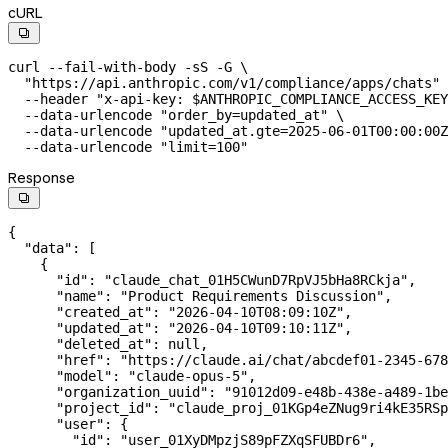
cURL

curl
 --fail-with-body
 -sS
 -G
 \
  "https://api.anthropic.com/v1/compliance/apps/chats"
 
  --header
 "x-api-key: 
$ANTHROPIC_COMPLIANCE_ACCESS_KEY
  --data-urlencode
 "order_by=updated_at"
 \
  --data-urlencode
 "updated_at.gte=2025-06-01T00:00:00Z
  --data-urlencode
 "limit=100"
Response

{
  "data"
: [
    {
      "id"
: 
"claude_chat_01H5CWunD7RpVJ5bHa8RCkja"
,
      "name"
: 
"Product Requirements Discussion"
,
      "created_at"
: 
"2026-04-10T08:09:10Z"
,
      "updated_at"
: 
"2026-04-10T09:10:11Z"
,
      "deleted_at"
: 
null
,
      "href"
: 
"https://claude.ai/chat/abcdef01-2345-678
      "model"
: 
"claude-opus-5"
,
      "organization_uuid"
: 
"91012d09-e48b-438e-a489-1be
      "project_id"
: 
"claude_proj_01KGp4eZNug9ri4kE35RSp
      "user"
: {
        "id"
: 
"user_01XyDMpzjS89pFZXqSFUBDr6"
,