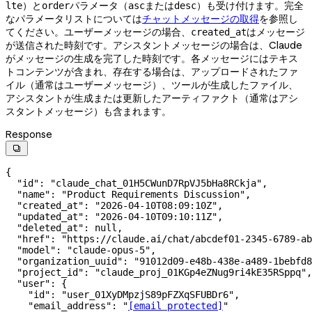
）と
パラメータ（
または
）も受け付けます。完全
lte
order
asc
desc
なパラメータリストについては
チャットメッセージの取得
を参照し
てください。ユーザーメッセージの場合、
はメッセージ
created_at
が送信された時刻です。アシスタントメッセージの場合は、Claude
がメッセージの生成を完了した時刻です。各メッセージにはテキス
トコンテンツが含まれ、存在する場合は、アップロードされたファ
イル（通常はユーザーメッセージ）、ツールが生成したファイル、
アシスタントが生成または更新したアーティファクト（通常はアシ
スタントメッセージ）も含まれます。
Response

{
  "id"
: 
"claude_chat_01H5CWunD7RpVJ5bHa8RCkja"
,
  "name"
: 
"Product Requirements Discussion"
,
  "created_at"
: 
"2026-04-10T08:09:10Z"
,
  "updated_at"
: 
"2026-04-10T09:10:11Z"
,
  "deleted_at"
: 
null
,
  "href"
: 
"https://claude.ai/chat/abcdef01-2345-6789-ab
  "model"
: 
"claude-opus-5"
,
  "organization_uuid"
: 
"91012d09-e48b-438e-a489-1bebfd8
  "project_id"
: 
"claude_proj_01KGp4eZNug9ri4kE35RSppq"
,
  "user"
: {
    "id"
: 
"user_01XyDMpzjS89pFZXqSFUBDr6"
,
    "email_address"
: 
"
[email protected]
"