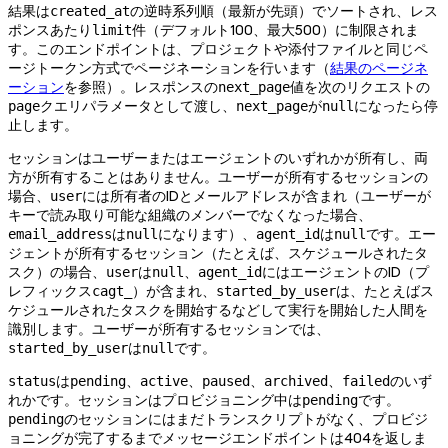
結果は
の逆時系列順（最新が先頭）でソートされ、レス
created_at
ポンスあたり
件（デフォルト100、最大500）に制限されま
limit
す。このエンドポイントは、プロジェクトや添付ファイルと同じペ
ージトークン方式でページネーションを行います（
結果のページネ
ーション
を参照）。レスポンスの
値を次のリクエストの
next_page
クエリパラメータとして渡し、
が
になったら停
page
next_page
null
止します。
セッションはユーザーまたはエージェントのいずれかが所有し、両
方が所有することはありません。ユーザーが所有するセッションの
場合、
には所有者のIDとメールアドレスが含まれ（ユーザーが
user
キーで読み取り可能な組織のメンバーでなくなった場合、
は
になります）、
は
です。エー
email_address
null
agent_id
null
ジェントが所有するセッション（たとえば、スケジュールされたタ
スク）の場合、
は
、
にはエージェントのID（プ
user
null
agent_id
レフィックス
）が含まれ、
は、たとえばス
cagt_
started_by_user
ケジュールされたタスクを開始するなどして実行を開始した人間を
識別します。ユーザーが所有するセッションでは、
は
です。
started_by_user
null
は
、
、
、
、
のいず
status
pending
active
paused
archived
failed
れかです。セッションはプロビジョニング中は
です。
pending
のセッションにはまだトランスクリプトがなく、プロビジ
pending
ョニングが完了するまでメッセージエンドポイントは404を返しま