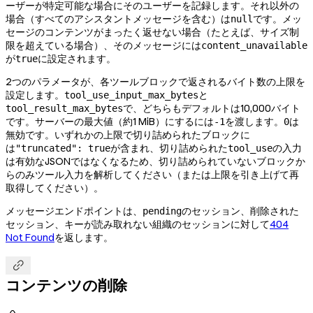
ーザーが特定可能な場合にそのユーザーを記録します。それ以外の
場合（すべてのアシスタントメッセージを含む）は
です。メッ
null
セージのコンテンツがまったく返せない場合（たとえば、サイズ制
限を超えている場合）、そのメッセージには
content_unavailable
が
に設定されます。
true
2つのパラメータが、各ツールブロックで返されるバイト数の上限を
設定します。
と
tool_use_input_max_bytes
で、どちらもデフォルトは10,000バイト
tool_result_max_bytes
です。サーバーの最大値（約1 MiB）にするには
を渡します。
は
-1
0
無効です。いずれかの上限で切り詰められたブロックに
は
が含まれ、切り詰められた
の入力
"truncated": true
tool_use
は有効なJSONではなくなるため、切り詰められていないブロックか
らのみツール入力を解析してください（または上限を引き上げて再
取得してください）。
メッセージエンドポイントは、
のセッション、削除された
pending
セッション、キーが読み取れない組織のセッションに対して
404
Not Found
を返します。

コンテンツの削除