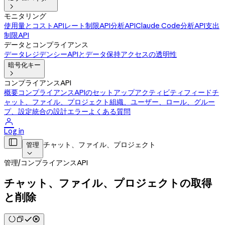

モニタリング
使用量とコストAPI
レート制限API
分析API
Claude Code分析API
支出
制限API
データとコンプライアンス
データレジデンシー
APIとデータ保持
アクセスの透明性
暗号化キー

コンプライアンスAPI
概要
コンプライアンスAPIのセットアップ
アクティビティフィード
チ
ャット、ファイル、プロジェクト
組織、ユーザー、ロール、グルー
プ、設定
統合の設計
エラー
よくある質問

Log in

チャット、ファイル、プロジェクト
管理

管理
/
コンプライアンスAPI
チャット、ファイル、プロジェクトの取得
と削除