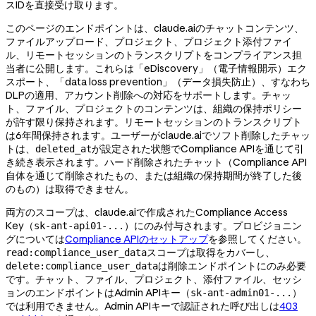
スIDを直接受け取ります。
このページのエンドポイントは、claude.aiのチャットコンテンツ、
ファイルアップロード、プロジェクト、プロジェクト添付ファイ
ル、リモートセッションのトランスクリプトをコンプライアンス担
当者に公開します。これらは「eDiscovery」（電子情報開示）エク
スポート、「data loss prevention」（データ損失防止）、すなわち
DLPの適用、アカウント削除への対応をサポートします。チャッ
ト、ファイル、プロジェクトのコンテンツは、組織の保持ポリシー
が許す限り保持されます。リモートセッションのトランスクリプト
は6年間保持されます。ユーザーがclaude.aiでソフト削除したチャッ
トは、
が設定された状態でCompliance APIを通じて引
deleted_at
き続き表示されます。ハード削除されたチャット（Compliance API
自体を通じて削除されたもの、または組織の保持期間が終了した後
のもの）は取得できません。
両方のスコープは、claude.aiで作成されたCompliance Access
Key（
）にのみ付与されます。プロビジョニン
sk-ant-api01-...
グについては
Compliance APIのセットアップ
を参照してください。
スコープは取得をカバーし、
read:compliance_user_data
は削除エンドポイントにのみ必要
delete:compliance_user_data
です。チャット、ファイル、プロジェクト、添付ファイル、セッシ
ョンのエンドポイントはAdmin APIキー（
）
sk-ant-admin01-...
では利用できません。Admin APIキーで認証された呼び出しは
403