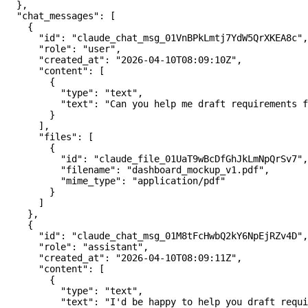
  },
  "chat_messages"
: [
    {
      "id"
: 
"claude_chat_msg_01VnBPkLmtj7YdW5QrXKEA8c"
,
      "role"
: 
"user"
,
      "created_at"
: 
"2026-04-10T08:09:10Z"
,
      "content"
: [
        {
          "type"
: 
"text"
,
          "text"
: 
"Can you help me draft requirements f
        }
      ],
      "files"
: [
        {
          "id"
: 
"claude_file_01UaT9wBcDfGhJkLmNpQrSv7"
,
          "filename"
: 
"dashboard_mockup_v1.pdf"
,
          "mime_type"
: 
"application/pdf"
        }
      ]
    },
    {
      "id"
: 
"claude_chat_msg_01M8tFcHwbQ2kY6NpEjRZv4D"
,
      "role"
: 
"assistant"
,
      "created_at"
: 
"2026-04-10T08:09:11Z"
,
      "content"
: [
        {
          "type"
: 
"text"
,
          "text"
: 
"I'd be happy to help you draft requi