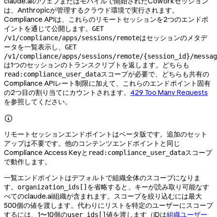
claude.aiのウェブまたはモバイルで開始されたCoworkセッション
は、Anthropicが管理するクラウド環境で実行されます。
Compliance APIは、これらのリモートセッションを2つのエンドポ
イントを通じて公開します。
GET
はセッションのメタデ
/v1/compliance/apps/sessions/remote
ータを一覧表示し、
GET
/v1/compliance/apps/sessions/remote/{session_id}/messag
は1つのセッションのトランスクリプトを返します。どちらも
スコープが必要で、どちらも共有の
read:compliance_user_data
Compliance APIレート制限に加えて、これらのエンドポイント固有
の2つ目の割り当てにカウントされます。
429 Too Many Requests
を参照してください。

リモートセッションエンドポイントはベータ版です。追加のセット
アップは不要です。他のコンテンツエンドポイントと同じ
Compliance Access Keyと
スコープ
read:compliance_user_data
で動作します。
一覧エンドポイントはデフォルトで組織全体のスコープになりま
す。
を省略すると、キーが読み取り可能なす
organization_ids[]
べてのclaude.ai組織が含まれます。スコープを絞り込むには最大
500個の値を渡します。代わりにリストを特定のユーザーにスコープ
するには、1〜10個の
値を渡します（IDは
組織ユーザー
user_ids[]