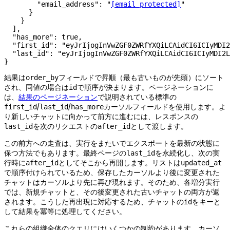
        "email_address"
: 
"
[email protected]
"
      }
    }
  ],
  "has_more"
: 
true
,
  "first_id"
: 
"eyJrIjogInVwZGF0ZWRfYXQiLCAidCI6ICIyMDI2
  "last_id"
: 
"eyJrIjogInVwZGF0ZWRfYXQiLCAidCI6ICIyMDI2L
}
結果は
フィールドで昇順（最も古いものが先頭）にソート
order_by
され、同値の場合は
で順序が決まります。ページネーションに
id
は、
結果のページネーション
で説明されている標準の
/
/
カーソルフィールドを使用します。よ
first_id
last_id
has_more
り新しいチャットに向かって前方に進むには、レスポンスの
を次のリクエストの
として渡します。
last_id
after_id
この前方への走査は、実行をまたいでエクスポートを最新の状態に
保つ方法でもあります。最終ページの
を永続化し、次の実
last_id
行時に
としてそこから再開します。リストは
after_id
updated_at
で順序付けられているため、保存したカーソルより後に変更された
チャットはカーソルより先に再び現れます。そのため、各増分実行
では、新規チャットと、その後変更された古いチャットの両方が返
されます。こうした再出現に対応するため、チャットの
をキーと
id
して結果を冪等に処理してください。
これらの組織全体のクエリにはいくつかの制約があります。カーソ