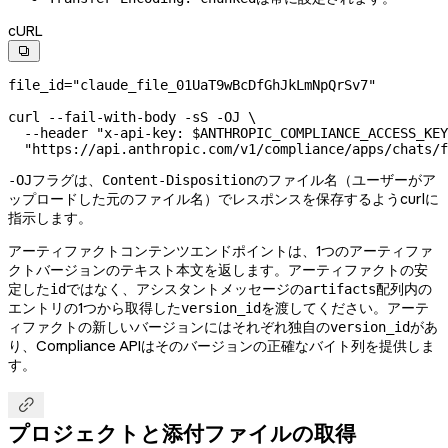
cURL

file_id
=
"claude_file_01UaT9wBcDfGhJkLmNpQrSv7"
curl
 --fail-with-body
 -sS
 -OJ
 \
  --header
 "x-api-key: 
$ANTHROPIC_COMPLIANCE_ACCESS_KEY
  "https://api.anthropic.com/v1/compliance/apps/chats/f
フラグは、
のファイル名（ユーザーがア
-OJ
Content-Disposition
ップロードした元のファイル名）でレスポンスを保存するようcurlに
指示します。
アーティファクトコンテンツエンドポイントは、1つのアーティファ
クトバージョンのテキスト本文を返します。アーティファクトの安
定した
ではなく、アシスタントメッセージの
配列内の
id
artifacts
エントリの1つから取得した
を渡してください。アーテ
version_id
ィファクトの新しいバージョンにはそれぞれ独自の
があ
version_id
り、Compliance APIはそのバージョンの正確なバイト列を提供しま
す。

プロジェクトと添付ファイルの取得