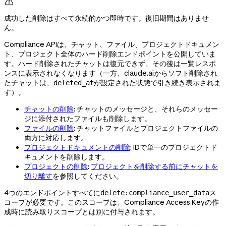

成功した削除はすべて永続的かつ即時です。復旧期間はありませ
ん。
Compliance APIは、チャット、ファイル、プロジェクトドキュメン
ト、プロジェクト全体のハード削除エンドポイントを公開していま
す。ハード削除されたチャットは復元できず、その後は一覧レスポ
ンスに表示されなくなります（一方、claude.aiからソフト削除され
たチャットは、
が設定された状態で引き続き表示されま
deleted_at
す）。
チャットの削除
: チャットのメッセージと、それらのメッセー
ジに添付されたファイルも削除します。
ファイルの削除
: チャットファイルとプロジェクトファイルの
両方に対応します。
プロジェクトドキュメントの削除
: IDで単一のプロジェクトド
キュメントを削除します。
プロジェクトの削除
:
プロジェクトを削除する前にチャットを
切り離す
を参照してください。
4つのエンドポイントすべてに
ス
delete:compliance_user_data
コープが必要です。このスコープは、Compliance Access Keyの作
成時に読み取りスコープとは別に付与されます。