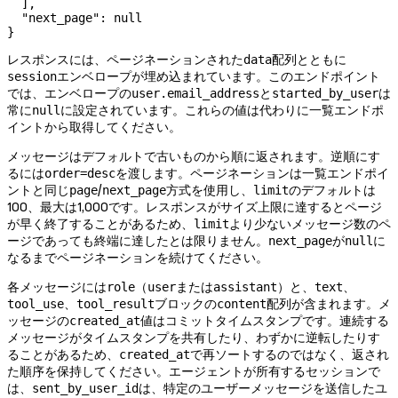
  ],
  "next_page"
: 
null
}
レスポンスには、ページネーションされた
配列とともに
data
エンベロープが埋め込まれています。このエンドポイント
session
では、エンベロープの
と
は
user.email_address
started_by_user
常に
に設定されています。これらの値は代わりに一覧エンドポ
null
イントから取得してください。
メッセージはデフォルトで古いものから順に返されます。逆順にす
るには
を渡します。ページネーションは一覧エンドポイ
order=desc
ントと同じ
/
方式を使用し、
のデフォルトは
page
next_page
limit
100、最大は1,000です。レスポンスがサイズ上限に達するとページ
が早く終了することがあるため、
より少ないメッセージ数のペ
limit
ージであっても終端に達したとは限りません。
が
に
next_page
null
なるまでページネーションを続けてください。
各メッセージには
（
または
）と、
、
role
user
assistant
text
、
ブロックの
配列が含まれます。メ
tool_use
tool_result
content
ッセージの
値はコミットタイムスタンプです。連続する
created_at
メッセージがタイムスタンプを共有したり、わずかに逆転したりす
ることがあるため、
で再ソートするのではなく、返され
created_at
た順序を保持してください。エージェントが所有するセッションで
は、
は、特定のユーザーメッセージを送信したユ
sent_by_user_id