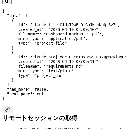

{
  "data"
: [
    {
      "id"
: 
"claude_file_01UaT9wBcDfGhJkLmNpQrSv7"
,
      "created_at"
: 
"2026-04-10T08:09:10Z"
,
      "filename"
: 
"dashboard_mockup_v1.pdf"
,
      "mime_type"
: 
"application/pdf"
,
      "type"
: 
"project_file"
    },
    {
      "id"
: 
"claude_proj_doc_01YnT8sBcWvUtXzQpMkRfDgH"
,
      "created_at"
: 
"2026-04-10T08:09:11Z"
,
      "filename"
: 
"requirements.md"
,
      "mime_type"
: 
"text/plain"
,
      "type"
: 
"project_doc"
    }
  ],
  "has_more"
: 
false
,
  "next_page"
: 
null
}

リモートセッションの取得