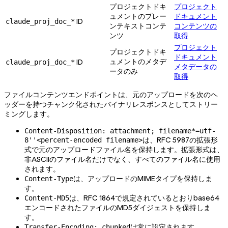
プロジェクトドキ
プロジェクト
ュメントのプレー
ドキュメント
ID
claude_proj_doc_*
ンテキストコンテ
コンテンツの
ンツ
取得
プロジェクト
プロジェクトドキ
ドキュメント
ュメントのメタデ
ID
claude_proj_doc_*
メタデータの
ータのみ
取得
ファイルコンテンツエンドポイントは、元のアップロードを次のヘ
ッダーを持つチャンク化されたバイナリレスポンスとしてストリー
ミングします。
Content-Disposition: attachment; filename*=utf-
は、RFC 5987の拡張形
8''<percent-encoded filename>
式で元のアップロードファイル名を保持します。拡張形式は、
非ASCIIのファイル名だけでなく、すべてのファイル名に使用
されます。
は、アップロードのMIMEタイプを保持しま
Content-Type
す。
は、RFC 1864で規定されているとおりbase64
Content-MD5
エンコードされたファイルのMD5ダイジェストを保持しま
す。
は常に設定されます。
Transfer-Encoding: chunked