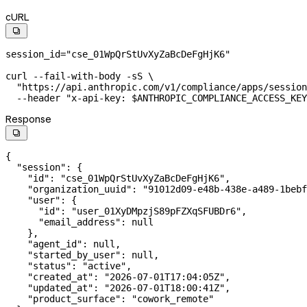
cURL

session_id
=
"cse_01WpQrStUvXyZaBcDeFgHjK6"
curl
 --fail-with-body
 -sS
 \
  "https://api.anthropic.com/v1/compliance/apps/session
  --header
 "x-api-key: 
$ANTHROPIC_COMPLIANCE_ACCESS_KEY
Response

{
  "session"
: {
    "id"
: 
"cse_01WpQrStUvXyZaBcDeFgHjK6"
,
    "organization_uuid"
: 
"91012d09-e48b-438e-a489-1bebf
    "user"
: {
      "id"
: 
"user_01XyDMpzjS89pFZXqSFUBDr6"
,
      "email_address"
: 
null
    },
    "agent_id"
: 
null
,
    "started_by_user"
: 
null
,
    "status"
: 
"active"
,
    "created_at"
: 
"2026-07-01T17:04:05Z"
,
    "updated_at"
: 
"2026-07-01T18:00:41Z"
,
    "product_surface"
: 
"cowork_remote"