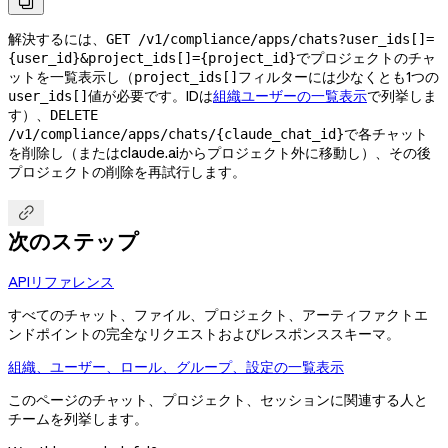

解決するには、
GET /v1/compliance/apps/chats?user_ids[]=
でプロジェクトのチャ
{user_id}&project_ids[]={project_id}
ットを一覧表示し（
フィルターには少なくとも1つの
project_ids[]
値が必要です。IDは
組織ユーザーの一覧表示
で列挙しま
user_ids[]
す）、
DELETE
で各チャット
/v1/compliance/apps/chats/{claude_chat_id}
を削除し（またはclaude.aiからプロジェクト外に移動し）、その後
プロジェクトの削除を再試行します。

次のステップ
APIリファレンス
すべてのチャット、ファイル、プロジェクト、アーティファクトエ
ンドポイントの完全なリクエストおよびレスポンススキーマ。
組織、ユーザー、ロール、グループ、設定の一覧表示
このページのチャット、プロジェクト、セッションに関連する人と
チームを列挙します。