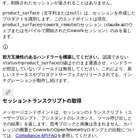
す。削除されたセッションが返されることはありません。
（文字列または
）は、セッションを作成した
product_surface
null
プロダクトを識別します。このエンドポイントは現在、
が
のセッション（claude.aiのウ
product_surface
cowork_remote
ェブまたはモバイルで開始されたCoworkセッション）のみを返し
ます。

前方互換性のあるハンドラーを構築してください。
認識できない
や
の値はそのまま通過させ、ハンドラー
status
product_surface
が想定していないフィールドは無視してください。これにより、新
しいステータスやプロダクトサーフェスがリリースされても、イン
テグレーションが動作し続けます。

セッショントランスクリプトの取得
メッセージエンドポイントは、セッションのトランスクリプト（ユ
ーザープロンプト、アシスタントのレスポンス、ツール呼び出しと
その結果）を返します。思考ブロックと画像は含まれません。カバ
レッジの概要とCoworkのOpenTelemetryロギングとの比較につい
ては、
Compliance API FAQ
を参照してください。