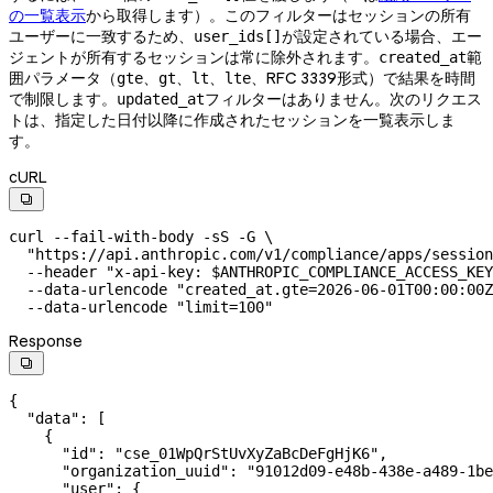
の一覧表示
から取得します）。このフィルターはセッションの所有
ユーザーに一致するため、
が設定されている場合、エー
user_ids[]
ジェントが所有するセッションは常に除外されます。
範
created_at
囲パラメータ（
、
、
、
、RFC 3339形式）で結果を時間
gte
gt
lt
lte
で制限します。
フィルターはありません。次のリクエス
updated_at
トは、指定した日付以降に作成されたセッションを一覧表示しま
す。
cURL

curl
 --fail-with-body
 -sS
 -G
 \
  "https://api.anthropic.com/v1/compliance/apps/session
  --header
 "x-api-key: 
$ANTHROPIC_COMPLIANCE_ACCESS_KEY
  --data-urlencode
 "created_at.gte=2026-06-01T00:00:00Z
  --data-urlencode
 "limit=100"
Response

{
  "data"
: [
    {
      "id"
: 
"cse_01WpQrStUvXyZaBcDeFgHjK6"
,
      "organization_uuid"
: 
"91012d09-e48b-438e-a489-1be
      "user"
: {