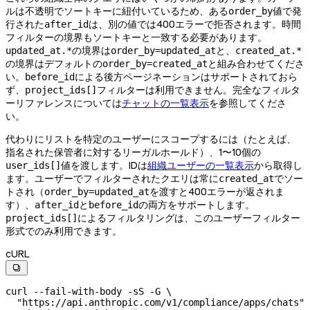
ルは不透明でソートキーに紐付いているため、ある
値で発
order_by
行された
は、別の値では400エラーで拒否されます。時間
after_id
フィルターの境界もソートキーと一致する必要があります。
の境界は
と、
updated_at.*
order_by=updated_at
created_at.*
の境界はデフォルトの
と組み合わせてくださ
order_by=created_at
い。
による後方ページネーションはサポートされておら
before_id
ず、
フィルターは利用できません。完全なフィルタ
project_ids[]
ーリファレンスについては
チャットの一覧表示
を参照してくださ
い。
代わりにリストを特定のユーザーにスコープするには（たとえば、
指名された保管者に対するリーガルホールド）、1〜10個の
値を渡します。IDは
組織ユーザーの一覧表示
から取得し
user_ids[]
ます。ユーザーでフィルターされたクエリは常に
でソー
created_at
トされ（
を渡すと400エラーが返されま
order_by=updated_at
す）、
と
の両方をサポートします。
after_id
before_id
によるフィルタリングは、このユーザーフィルター
project_ids[]
形式でのみ利用できます。
cURL

curl
 --fail-with-body
 -sS
 -G
 \
  "https://api.anthropic.com/v1/compliance/apps/chats"
 