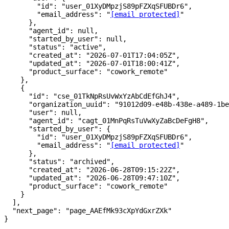
        "id"
: 
"user_01XyDMpzjS89pFZXqSFUBDr6"
,
        "email_address"
: 
"
[email protected]
"
      },
      "agent_id"
: 
null
,
      "started_by_user"
: 
null
,
      "status"
: 
"active"
,
      "created_at"
: 
"2026-07-01T17:04:05Z"
,
      "updated_at"
: 
"2026-07-01T18:00:41Z"
,
      "product_surface"
: 
"cowork_remote"
    },
    {
      "id"
: 
"cse_01TkNpRsUvWxYzAbCdEfGhJ4"
,
      "organization_uuid"
: 
"91012d09-e48b-438e-a489-1be
      "user"
: 
null
,
      "agent_id"
: 
"cagt_01MnPqRsTuVwXyZaBcDeFgH8"
,
      "started_by_user"
: {
        "id"
: 
"user_01XyDMpzjS89pFZXqSFUBDr6"
,
        "email_address"
: 
"
[email protected]
"
      },
      "status"
: 
"archived"
,
      "created_at"
: 
"2026-06-28T09:15:22Z"
,
      "updated_at"
: 
"2026-06-28T09:47:10Z"
,
      "product_surface"
: 
"cowork_remote"
    }
  ],
  "next_page"
: 
"page_AAEfMk93cXpYdGxrZXk"
}