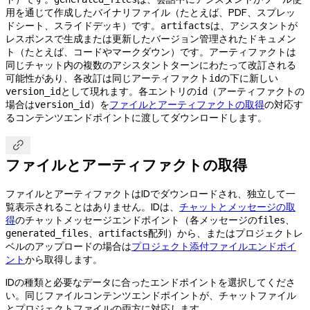
用を通じて作成したバイナリファイル（たとえば、PDF、スプレッ
ドシート、スライドデッキ）です。
は、アシスタントが
artifacts
レスポンスで生成または更新したバージョン管理されたドキュメン
ト（たとえば、コードやマークダウン）です。アーティファクトは
同じチャット内の複数のアシスタントターンにわたって改訂される
可能性があり、各改訂は同じアーティファクト
の下に新しい
id
として現れます。各エントリの
（アーティファクトの
version_id
id
場合は
）を
ファイルとアーティファクトの取得
の対応す
version_id
るコンテンツエンドポイントに渡してダウンロードします。

ファイルとアーティファクトの取得
ファイルとアーティファクトはIDでダウンロードされ、独立して一
覧表示されることはありません。IDは、
チャットとメッセージの取
得
のチャットメッセージエンドポイント（各メッセージの
、
files
、
配列）から、またはプロジェクトレ
generated_files
artifacts
ベルのアップロードの場合は
プロジェクト添付ファイルエンドポイ
ント
から取得します。
IDの種類と必要なデータに合ったエンドポイントを選択してくださ
い。同じファイルコンテンツエンドポイントが、チャットファイル
とプロジェクトファイルの両方に対応します。