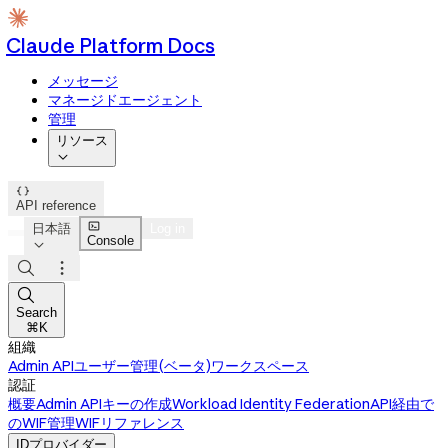
Claude Platform Docs
メッセージ
マネージドエージェント
管理
リソース


API reference

日本語
Log in
Console




Search
⌘K
組織
Admin API
ユーザー管理(ベータ)
ワークスペース
認証
概要
Admin APIキーの作成
Workload Identity Federation
API経由で
のWIF管理
WIFリファレンス
IDプロバイダー