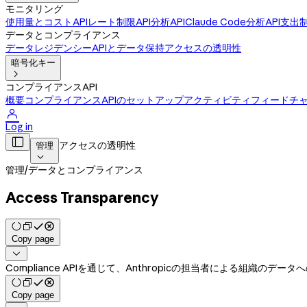
モニタリング
使用量とコストAPI
レート制限API
分析API
Claude Code分析API
支出制
データとコンプライアンス
データレジデンシー
APIとデータ保持
アクセスの透明性
暗号化キー

コンプライアンスAPI
概要
コンプライアンスAPIのセットアップ
アクティビティフィード
チ

Log in

アクセスの透明性
管理

管理
/
データとコンプライアンス
Access Transparency
Copy page

Compliance APIを通じて、Anthropicの担当者による組織
Copy page