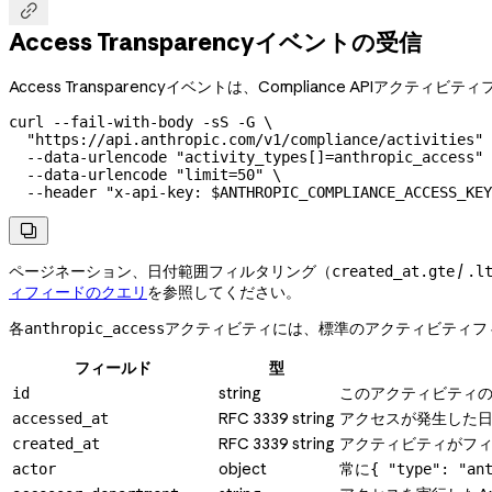

Access Transparencyイベントの受信
Access Transparencyイベントは、Compliance APIアクティビ
curl
 --fail-with-body
 -sS
 -G
 \
  "https://api.anthropic.com/v1/compliance/activities"
 
  --data-urlencode
 "activity_types[]=anthropic_access"
 
  --data-urlencode
 "limit=50"
 \
  --header
 "x-api-key: 
$ANTHROPIC_COMPLIANCE_ACCESS_KEY

ページネーション、日付範囲フィルタリング（
/
created_at.gte
.l
ィフィードのクエリ
を参照してください。
各
アクティビティには、標準のアクティビティフ
anthropic_access
フィールド
型
string
このアクティビティ
id
RFC 3339 string
アクセスが発生した
accessed_at
RFC 3339 string
アクティビティがフ
created_at
object
常に
actor
{ "type": "an