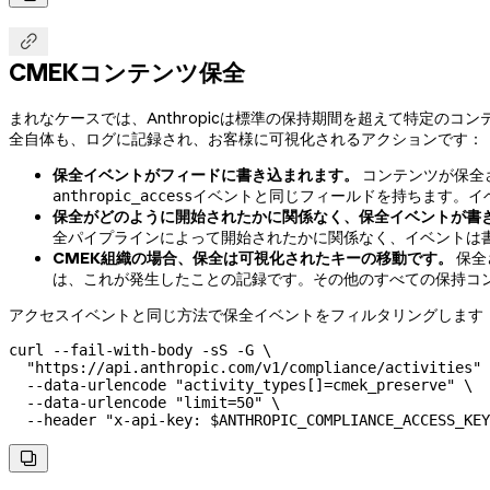

CMEKコンテンツ保全
まれなケースでは、Anthropicは標準の保持期間を超えて特定
全自体も、ログに記録され、お客様に可視化されるアクションです：
保全イベントがフィードに書き込まれます。
コンテンツが保全
イベントと同じフィールドを持ちます。イ
anthropic_access
保全がどのように開始されたかに関係なく、保全イベントが書
全パイプラインによって開始されたかに関係なく、イベントは
CMEK組織の場合、保全は可視化されたキーの移動です。
保全
は、これが発生したことの記録です。その他のすべての保持コ
アクセスイベントと同じ方法で保全イベントをフィルタリングします
curl
 --fail-with-body
 -sS
 -G
 \
  "https://api.anthropic.com/v1/compliance/activities"
 
  --data-urlencode
 "activity_types[]=cmek_preserve"
 \
  --data-urlencode
 "limit=50"
 \
  --header
 "x-api-key: 
$ANTHROPIC_COMPLIANCE_ACCESS_KEY
