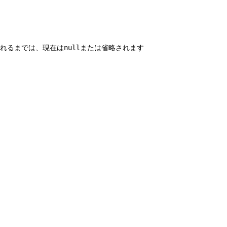
されるまでは、現在は
または省略されます
null