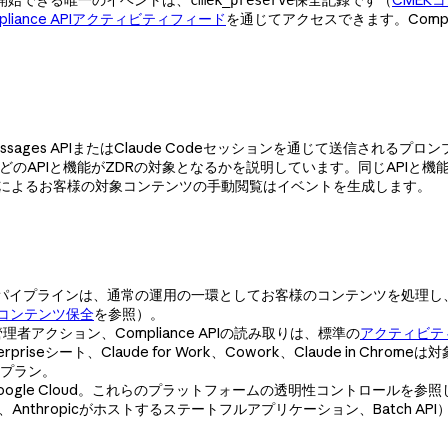
pliance APIアクティビティフィード
を通じてアクセスできます。Compl
aude Messages APIまたはClaude Codeセッションを通じて送信さ
どのAPIと機能がZDRの対象となるかを説明しています。同じAPIと機能がAcc
ュアーによるお客様の対象コンテンツの手動閲覧はイベントを生成します。
パイプラインは、通常の運用の一環としてお客様のコンテンツを処理し
Kコンテンツ保全
を参照）。
理者アクション、Compliance APIの読み取りは、標準の
アクティビテ
Enterpriseシート、Claude for Work、Cowork、Claude in Chrom
axプラン。
よびGoogle Cloud。これらのプラットフォームの透明性コントロールを参
I、Anthropicがホストするステートフルアプリケーション、Batch API）