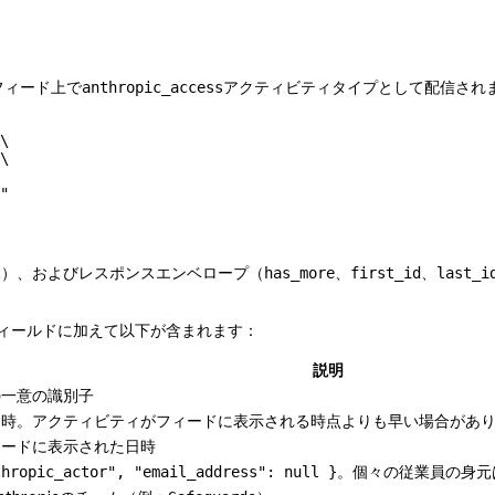
ティフィード上で
アクティビティタイプとして配信され
anthropic_access
\
\
"
）、およびレスポンスエンベロープ（
、
、
t
has_more
first_id
last_i
ィールドに加えて以下が含まれます：
説明
の一意の識別子
日時。アクティビティがフィードに表示される時点よりも早い場合があ
ィードに表示された日時
。個々の従業員の身元
thropic_actor", "email_address": null }