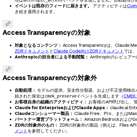
イベントは既存のフィードに届きます。
アクティビティは
Com
き続き適用されます。

Access Transparencyの対象
対象となるコンテンツ：
Access Transparencyは、Cl
ZDRドキュメント
と
Claude Code向けZDRドキュメント
では、
Anthropicの担当者による手動閲覧：
Anthropicのレビ

Access Transparencyの対象外
自動処理：
モデルの提供、安全性分類器、および不正使用検出
始された保全は
イベントを生成します（
CME
cmek_preserve
お客様自身の組織のアクティビティ：
お客様のAPI呼び出し、管
Claude for EnterpriseおよびClaude Apps：
claude.ai 
Claudeコンシューマー製品：
Claude Free、Pro、またはM
パートナー運営プラットフォーム：
Amazon Bedrockお
ZDRの対象外のもの：
ZDRの対象外の製品（例えば、Files AP
メント
を参照してください。