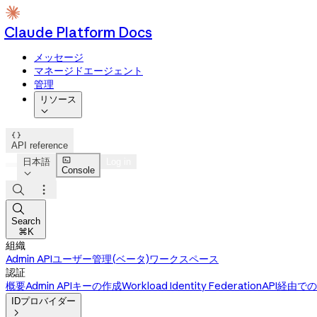
Claude Platform Docs
メッセージ
マネージドエージェント
管理
リソース


API reference

日本語
Log in
Console




Search
⌘K
組織
Admin API
ユーザー管理(ベータ)
ワークスペース
認証
概要
Admin APIキーの作成
Workload Identity Federation
API経由での
IDプロバイダー
