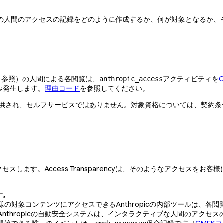
組織のデータへの人間のアクセスの記録をどのように作成するか、何が対象となるか、
を参照）の人間による各閲覧は、
アクティビティを
anthropic_access
み発生します。
理由コード
を参照してください。
お客様に提供され、セルフサービスではありません。対象資格については、契約条
クセスします。Access Transparencyは、そのようなアクセス
す。
様の対象コンテンツにアクセスできるAnthropicの内部ツールは、
Anthropicの自動安全システムは、インタラクティブな人間のアク
開始できる唯一のイベントは、
保全記録です（
CMEK
cmek_preserve