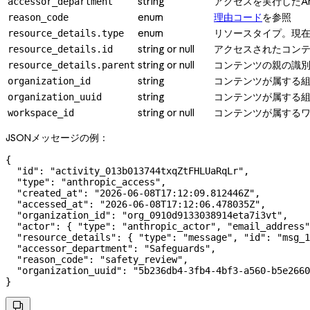
string
アクセスを実行したAn
accessor_department
enum
理由コード
を参照
reason_code
enum
リソースタイプ。現
resource_details.type
string or null
アクセスされたコン
resource_details.id
string or null
コンテンツの親の識別
resource_details.parent
string
コンテンツが属する組
organization_id
string
コンテンツが属する組
organization_uuid
string or null
コンテンツが属する
workspace_id
JSONメッセージの例：
{
  "id"
: 
"activity_013b013744txqZtFHLUaRqLr"
,
  "type"
: 
"anthropic_access"
,
  "created_at"
: 
"2026-06-08T17:12:09.812446Z"
,
  "accessed_at"
: 
"2026-06-08T17:12:06.478035Z"
,
  "organization_id"
: 
"org_0910d9133038914eta7i3vt"
,
  "actor"
: { 
"type"
: 
"anthropic_actor"
, 
"email_address"
  "resource_details"
: { 
"type"
: 
"message"
, 
"id"
: 
"msg_1
  "accessor_department"
: 
"Safeguards"
,
  "reason_code"
: 
"safety_review"
,
  "organization_uuid"
: 
"5b236db4-3fb4-4bf3-a560-b5e2660
}
