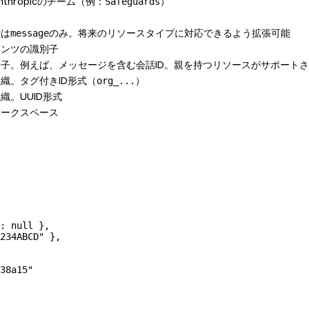
thropicのチーム（例：
）
Safeguards
在は
のみ。将来のリソースタイプに対応できるよう拡張可能
message
テンツの識別子
子。例えば、メッセージを含む会話ID。親を持つリソースがサポート
織。タグ付きID形式（
）
org_...
織。UUID形式
ワークスペース
: 
null
 },
234ABCD"
 },
38a15"