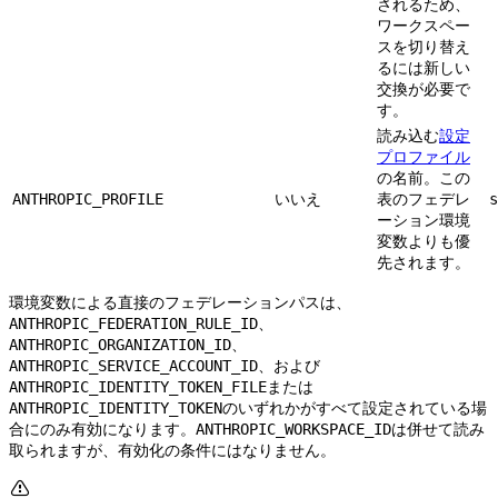
されるため、
ワークスペー
スを切り替え
るには新しい
交換が必要で
す。
読み込む
設定
プロファイル
の名前。この
いいえ
表のフェデレ
ANTHROPIC_PROFILE
s
ーション環境
変数よりも優
先されます。
環境変数による直接のフェデレーションパスは、
、
ANTHROPIC_FEDERATION_RULE_ID
、
ANTHROPIC_ORGANIZATION_ID
、および
ANTHROPIC_SERVICE_ACCOUNT_ID
または
ANTHROPIC_IDENTITY_TOKEN_FILE
のいずれかがすべて設定されている場
ANTHROPIC_IDENTITY_TOKEN
合にのみ有効になります。
は併せて読み
ANTHROPIC_WORKSPACE_ID
取られますが、有効化の条件にはなりません。
