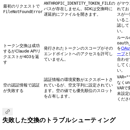
の
がマウ
ANTHROPIC_IDENTITY_TOKEN_FILE
最初のリクエストで
パスが存在しません。SDKは交換時に
れてお
FileNotFoundError
遅延的にファイルを開きます。
スが一
いるこ
認して
い。
ルール
oauth
トークン交換は成功
発行されたトークンのスコープがその
を
OAu
するがClaude APIリ
エンドポイントへのアクセスを許可し
ープ
と
クエストが403を返
ていません。
合わせ
す
してく
い。
VAR="
認証情報の環境変数がエクスポートさ
なく
un
空の認証情報で認証
れているが、空文字列に設定されてい
で
VAR
が失敗する
ます。空の値でも優先順位のスロット
未設定
を占有します。
くださ

失敗した交換のトラブルシューティング