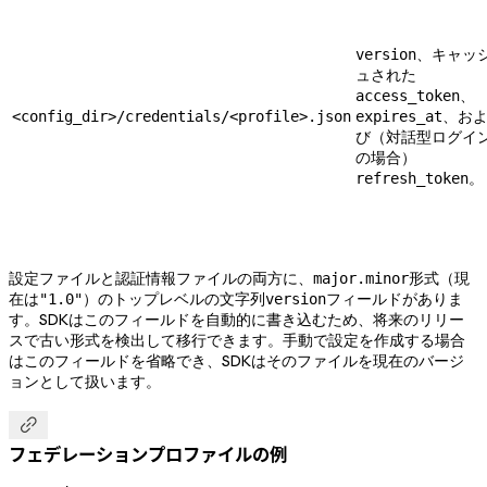
、キャッ
version
ュされた
、
access_token
、お
<config_dir>/credentials/<profile>.json
expires_at
び（対話型ログイ
の場合）
。
refresh_token
設定ファイルと認証情報ファイルの両方に、
形式（現
major.minor
在は
）のトップレベルの文字列
フィールドがありま
"1.0"
version
す。SDKはこのフィールドを自動的に書き込むため、将来のリリー
スで古い形式を検出して移行できます。手動で設定を作成する場合
はこのフィールドを省略でき、SDKはそのファイルを現在のバージ
ョンとして扱います。

フェデレーションプロファイルの例