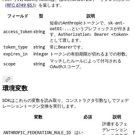
（
RFC 6749 §5.1
）を返します。
フィールド
型
説明
短命のAnthropicトークンで、
sk-ant-
というプレフィックスが付きま
oat01-...
string
access_token
す。
Authorization: Bearer <token>
として渡します。
string
常に
です。
token_type
Bearer
integer
トークンの有効期限が切れるまでの秒数。
expires_in
マッチしたルールによって付与される
string
scope
OAuthスコープ。

環境変数
SDKはこれらの変数を読み取り、コンストラクタ引数なしでフェデ
レーショントークン交換を実行します。
変数
必須
説明
評価するフェ
デレーション
はい
ANTHROPIC_FEDERATION_RULE_ID
f