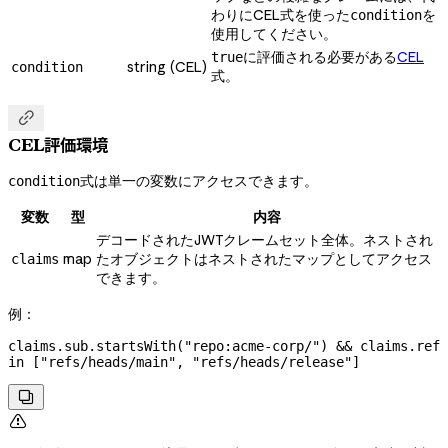
わりにCEL式を使った
を
condition
使用してください。
に評価される必要がある
CEL
true
string (CEL)
condition
式。

CEL評価環境
式は単一の変数にアクセスできます。
condition
変数
型
内容
デコードされたJWTクレームセット全体。ネストされ
map
たオブジェクトはネストされたマップとしてアクセス
claims
できます。
例：
claims.sub.startsWith("repo:acme-corp/") && claims.ref 
in ["refs/heads/main", "refs/heads/release"]

