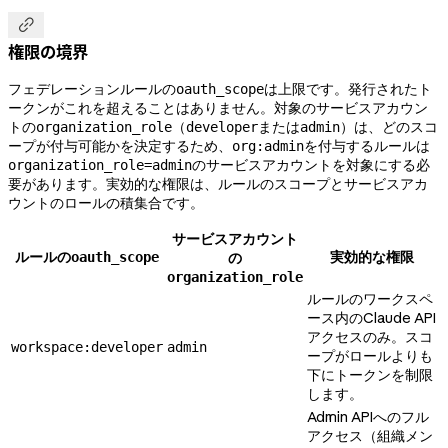

権限の境界
フェデレーションルールの
は上限です。発行されたト
oauth_scope
ークンがこれを超えることはありません。対象のサービスアカウン
トの
（
または
）は、どのスコ
organization_role
developer
admin
ープが付与可能かを決定するため、
を付与するルールは
org:admin
のサービスアカウントを対象にする必
organization_role=admin
要があります。実効的な権限は、ルールのスコープとサービスアカ
ウントのロールの積集合です。
サービスアカウント
ルールの
実効的な権限
oauth_scope
の
organization_role
ルールのワークスペ
ース内のClaude API
アクセスのみ。スコ
workspace:developer
admin
ープがロールよりも
下にトークンを制限
します。
Admin APIへのフル
アクセス（組織メン