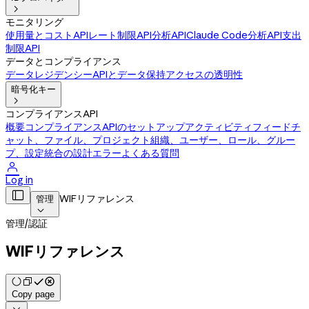

モニタリング
使用量とコストAPI
レート制限API
分析API
Claude Code分析API
支出
制限API
データとコンプライアンス
データレジデンシー
APIとデータ保持
アクセスの透明性
暗号化キー

コンプライアンスAPI
概要
コンプライアンスAPIのセットアップ
アクティビティフィード
チ
ャット、ファイル、プロジェクト
組織、ユーザー、ロール、グルー
プ、設定
統合の設計
エラー
よくある質問

Log in

WIFリファレンス
管理

管理
/
認証
WIFリファレンス
Copy page
