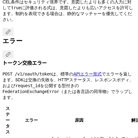
CEL条件はセキュリティ境界です。意図したよりも多くの入力に対
して
に評価される式は、意図したよりも広いアクセスを許可し
true
ます。制約を表現できる場合は、静的なマッチャーを優先してくだ
さい。

エラー

トークン交換エラー
は、標準の
APIエラー形式
でエラーを返し
POST /v1/oauth/token
ます。SDKは交換の失敗を、HTTPステータス、レスポンスボディ、
および
を公開する型付きの
request_id
（または各言語の同等物）でラップし
FederationExchangeError
ます。
ス
テ
ー
エラー
原因
解
タ
ス