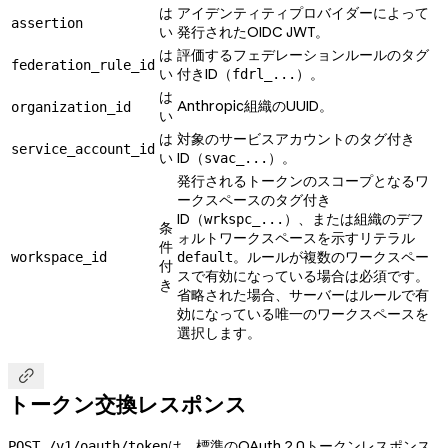
は
アイデンティティプロバイダーによって
assertion
い
発行されたOIDC JWT。
は
評価するフェデレーションルールのタグ
federation_rule_id
い
付きID（
）。
fdrl_...
は
Anthropic組織のUUID。
organization_id
い
は
対象のサービスアカウントのタグ付き
service_account_id
い
ID（
）。
svac_...
発行されるトークンのスコープとなるワ
ークスペースのタグ付き
ID（
）、または組織のデフ
wrkspc_...
条
ォルトワークスペースを示すリテラル
件
。ルールが複数のワークスペー
workspace_id
default
付
スで有効になっている場合は必須です。
き
省略された場合、サーバーはルールで有
効になっている唯一のワークスペースを
選択します。

トークン交換レスポンス
は、標準のOAuth 2.0トークンレスポンス
POST /v1/oauth/token