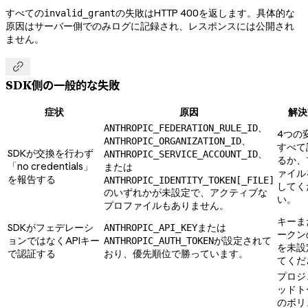
すべての
の失敗はHTTP 400を返します。具体的な
invalid_grant
原因はサーバー側でのみログに記録され、レスポンスには公開され
ません。

SDK側の一般的な失敗
症状
原因
解決
、
ANTHROPIC_FEDERATION_RULE_ID
4つの
、
ANTHROPIC_ORGANIZATION_ID
すべて
SDKが交換を行わず
、
ANTHROPIC_SERVICE_ACCOUNT_ID
るか、
「no credentials」
または
ァイル
を報告する
ANTHROPIC_IDENTITY_TOKEN[_FILE]
してく
のいずれかが未設定で、アクティブな
い。
プロファイルもありません。
キーま
SDKがフェデレーシ
または
ANTHROPIC_API_KEY
ークン
ョンではなくAPIキー
が設定されて
ANTHROPIC_AUTH_TOKEN
を未設
で認証する
おり、優先順位で勝っています。
てくだ
プロジ
ッドト
のボリ