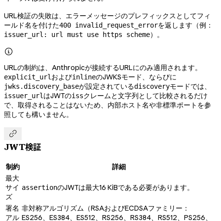
URL検証の失敗は、エラーメッセージのプレフィックスとしてフィ
ールド名を付けた
を返します（例：
400 invalid_request_error
）。
issuer_url: url must use https scheme

URLの制約は、Anthropicが接続するURLにのみ適用されます。
および
のJWKSモード、ならびに
explicit_url
inline
が設定されている
モードでは、
jwks.discovery_base
discovery
はJWTの
クレームと文字列として比較されるだけ
issuer_url
iss
で、取得されることはないため、内部ホスト名や非標準ポートを参
照しても構いません。

JWT検証
制約
詳細
最大
サイ
のJWTは最大16 KiBである必要があります。
assertion
ズ
署名
非対称アルゴリズム（RSAおよびECDSAファミリー：
アル
ES256、ES384、ES512、RS256、RS384、RS512、PS256、