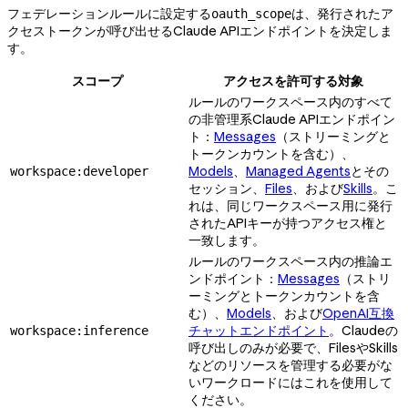
フェデレーションルールに設定する
は、発行されたア
oauth_scope
クセストークンが呼び出せるClaude APIエンドポイントを決定しま
す。
スコープ
アクセスを許可する対象
ルールのワークスペース内のすべて
の非管理系Claude APIエンドポイン
ト：
Messages
（ストリーミングと
トークンカウントを含む）、
Models
、
Managed Agents
とその
workspace:developer
セッション、
Files
、および
Skills
。こ
れは、同じワークスペース用に発行
されたAPIキーが持つアクセス権と
一致します。
ルールのワークスペース内の推論エ
ンドポイント：
Messages
（ストリ
ーミングとトークンカウントを含
む）、
Models
、および
OpenAI互換
チャットエンドポイント
。Claudeの
workspace:inference
呼び出しのみが必要で、FilesやSkills
などのリソースを管理する必要がな
いワークロードにはこれを使用して
ください。