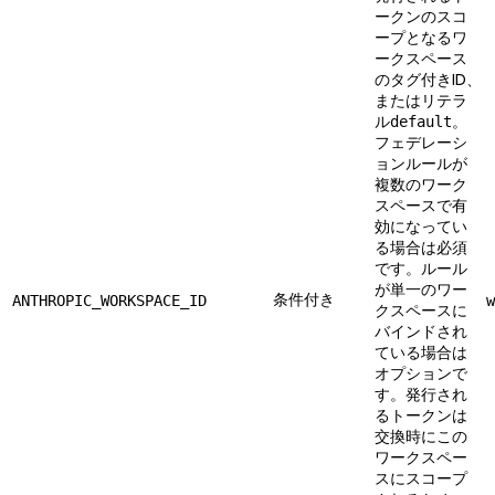
ークンのスコ
ープとなるワ
ークスペース
のタグ付きID、
またはリテラ
ル
。
default
フェデレーシ
ョンルールが
複数のワーク
スペースで有
効になってい
る場合は必須
です。ルール
が単一のワー
条件付き
ANTHROPIC_WORKSPACE_ID
w
クスペースに
バインドされ
ている場合は
オプションで
す。発行され
るトークンは
交換時にこの
ワークスペー
スにスコープ