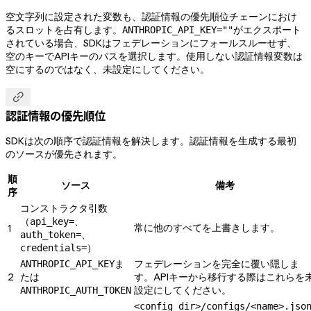
空文字列に設定された変数も、認証情報の優先順位チェーンにおけ
るスロットを占有します。
がエクスポート
ANTHROPIC_API_KEY=""
されている場合、SDKはフェデレーションにフォールスルーせず、
空のキーでAPIキーのパスを選択します。使用しない認証情報変数は
空にするのではなく、未設定にしてください。

認証情報の優先順位
SDKは次の順序で認証情報を解決します。認証情報を生成する最初
のソースが優先されます。
順
ソース
備考
序
コンストラクタ引数
（
、
api_key=
常に他のすべてを上書きします。
1
、
auth_token=
）
credentials=
ま
フェデレーションを完全に覆い隠しま
ANTHROPIC_API_KEY
2
たは
す。APIキーから移行する際はこれらを
設定にしてください。
ANTHROPIC_AUTH_TOKEN
<config_dir>/configs/<name>.jso