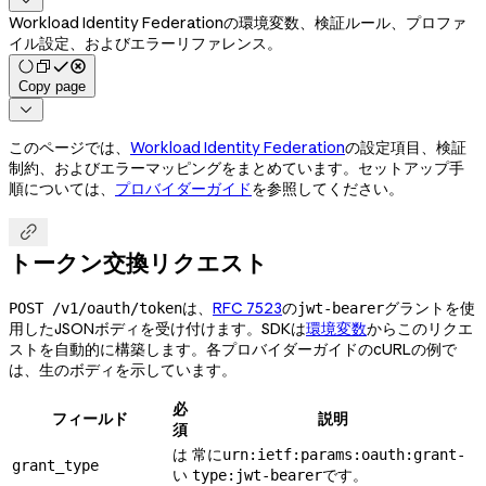
Workload Identity Federationの環境変数、検証ルール、プロファ
イル設定、およびエラーリファレンス。
Copy page

このページでは、
Workload Identity Federation
の設定項目、検証
制約、およびエラーマッピングをまとめています。セットアップ手
順については、
プロバイダーガイド
を参照してください。

トークン交換リクエスト
は、
RFC 7523
の
グラントを使
POST /v1/oauth/token
jwt-bearer
用したJSONボディを受け付けます。SDKは
環境変数
からこのリクエ
ストを自動的に構築します。各プロバイダーガイドのcURLの例で
は、生のボディを示しています。
必
フィールド
説明
須
は
常に
urn:ietf:params:oauth:grant-
grant_type
い
です。
type:jwt-bearer