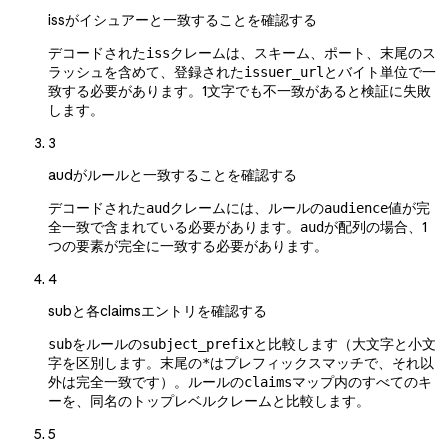
issがイシュアーと一致することを確認する
デコードされた
クレームは、スキーム、ポート、末尾のス
iss
ラッシュを含めて、登録された
とバイト単位で一
issuer_url
致する必要があります。1文字でも不一致があると検証に失敗
します。
3
audがルールと一致することを確認する
デコードされた
クレームには、ルールの
値が完
aud
audience
全一致で含まれている必要があります。
が配列の場合、1
aud
つの要素が完全に一致する必要があります。
4
subと各claimsエントリを確認する
をルールの
と比較します（大文字と小文
sub
subject_prefix
字を区別します。末尾の
はプレフィックスマッチで、それ以
*
外は完全一致です）。ルールの
マップ内のすべてのキ
claims
ーを、同名のトップレベルクレームと比較します。
5