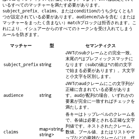
いるすべてのマッチャーを満たす必要があります。
、
、または
のうち少なくとも1
subject_prefix
claims
condition
つが設定されている必要があります。
のみを含む（または
audience
マッチャーをまったく含まない）
ブロックは拒否されます。こ
match
れにより、イシュアーからのすべてのトークンを受け入れてしまう
ルールを防ぎます。
マッチャー
型
セマンティクス
JWTの
クレームとの完全一致。
sub
末尾の
はプレフィックスマッチに
*
string
なります（
の値は
の前の文字
subject_prefix
sub
*
で始まる必要があります）。大文字
と小文字を区別します。
JWTの
クレームにこの文字列が
aud
正確に含まれている必要がありま
string
す。
が配列の場合、いずれかの
audience
aud
要素が完全に一致すればチェックを
満たします。
各キーはトップレベルのクレーム名
で、各値は必要とされる正確な文字
列値です。ネストされたクレーム、
map<string,
数値、ブール値、またはリストやマ
claims
string>
ップなどの複雑なクレームには、代