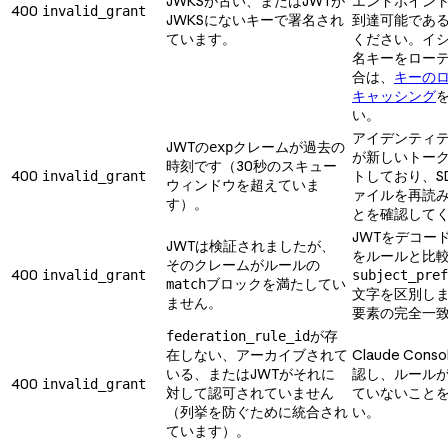
JWKSが古い、またはJWTが
エンドポイント
400
invalid_grant
JWKSにないキーで署名され
到達可能であ
ています。
ください。イ
名キーをロー
合は、
キーの
キャッシング
い。
アイデンティ
JWTの
クレームが過去の
exp
が新しいトー
時刻です（30秒のスキュー
400
トしており、S
invalid_grant
ウィンドウを超えていま
ァイルを再読
す）。
とを確認して
JWTをデコー
JWTは検証されましたが、
をルールと比
そのクレームがルールの
400
invalid_grant
subject_pref
ブロックを満たしてい
match
文字を区別し
ません。
要素の完全一
が存
federation_rule_id
在しない、アーカイブされて
Claude Con
いる、またはJWTがそれに
認し、ルール
400
invalid_grant
対して認可されていません
ていないこと
（列挙を防ぐために統合され
い。
ています）。