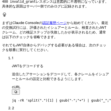
レスポンスは意図的に不透明になっています。
400 invalid_grant
具体的な原因はサーバー側でのみログに記録されます。

まずはClaude Consoleの
認証履歴ページ
から始めてください。最近
の交換試行には、評価されたイシュアーとルール、検査されたJWT
クレーム、どの検証ステップが失敗したかが表示されるため、通常
は以下のチェックを省略できます。
それでもJWT自体からデバッグする必要がある場合は、次のチェッ
クを順番に実行してください。
1
JWTをデコードする
送信したアサーションをデコードして、各クレームをイシュア
ーとルールの設定と比較できるようにします。
cURL

jq
 -rR
 'split(".")[1] | gsub("-";"+") | gsub("_";"
2