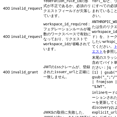
の形
IDと、
federation_rule_id
fdrl_
式が不正であるか、必須のリ
にすべての必
400
invalid_request
クエストフィールドが欠落し
まれているこ
ています。
さい。
ANTHROPIC_WO
：
workspace_id_required
たは生のリク
フェデレーションルールが複
workspace_id
数のワークスペースで有効に
400
ド）を、トー
invalid_request
なっており、リクエストで
したい
wrkspc
が省略されて
workspace_id
てください。
います。
エスト
を参照
末尾のスラッ
含めてバイト
JWTの
クレームが、登録
iss
ださい：
jq -r
された
と正確に
400
issuer_url
invalid_grant
[1] | gsub("
一致しません。
gsub("_";"/"
| fromjson |
。
"$JWT"
モード
inline
ーションされ
ーを更新して
お
discovery
JWKSの取得に失敗した、
explicit_url