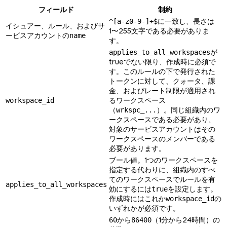
フィールド
制約
に一致し、長さは
^[a-z0-9-]+$
イシュアー、ルール、およびサ
1〜255文字である必要がありま
ービスアカウントの
name
す。
が
applies_to_all_workspaces
trueでない限り、作成時に必須で
す。このルールの下で発行された
トークンに対して、クォータ、課
金、およびレート制限が適用され
るワークスペース
workspace_id
（
）。同じ組織内のワ
wrkspc_...
ークスペースである必要があり、
対象のサービスアカウントはその
ワークスペースのメンバーである
必要があります。
ブール値。1つのワークスペースを
指定する代わりに、組織内のすべ
てのワークスペースでルールを有
applies_to_all_workspaces
効にするには
を設定します。
true
作成時にはこれか
の
workspace_id
いずれかが必須です。
から
（1分から24時間）の
60
86400