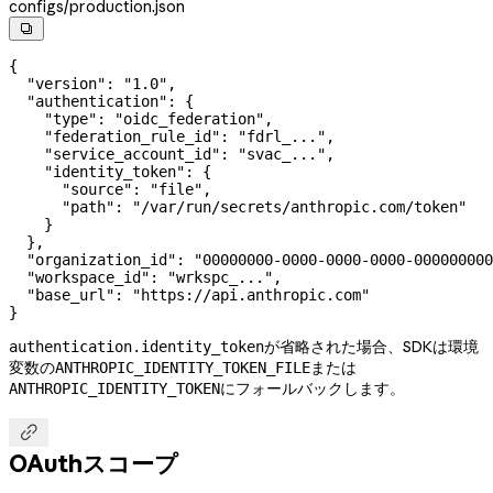
configs/production.json

{
  "version"
: 
"1.0"
,
  "authentication"
: {
    "type"
: 
"oidc_federation"
,
    "federation_rule_id"
: 
"fdrl_..."
,
    "service_account_id"
: 
"svac_..."
,
    "identity_token"
: {
      "source"
: 
"file"
,
      "path"
: 
"/var/run/secrets/anthropic.com/token"
    }
  },
  "organization_id"
: 
"00000000-0000-0000-0000-000000000
  "workspace_id"
: 
"wrkspc_..."
,
  "base_url"
: 
"https://api.anthropic.com"
}
が省略された場合、SDKは環境
authentication.identity_token
変数の
または
ANTHROPIC_IDENTITY_TOKEN_FILE
にフォールバックします。
ANTHROPIC_IDENTITY_TOKEN

OAuthスコープ