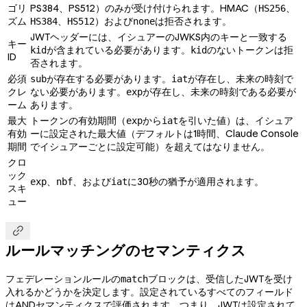
ゴリ
PS384、PS512）のみが受け付けられます。HMAC（
、
HS256
ズム
、
）および
は拒否されます。
HS384
HS512
none
JWTヘッダーには、イシュアーのJWKS内のキーと一致する
キー
が含まれている必要があります。
のないトークンは拒
kid
kid
ID
否されます。
必須
が存在する必要があります。
が存在し、未来の時刻で
sub
iat
クレ
ない必要があります。
が存在し、未来の時刻である必要が
exp
ーム
あります。
最大
トークンの有効期間（
から
を引いた値）は、イシュア
exp
iat
有効
ーに設定された最大値（デフォルトは1時間、Claude Console
期間
でイシュアーごとに設定可能）を超えてはなりません。
クロ
ック
、
、および
に30秒の猶予が適用されます。
exp
nbf
iat
スキ
ュー

ルールマッチングのセマンティクス
フェデレーションルールの
ブロックは、受信したJWTを受け
match
入れるかどうかを決定します。設定されているすべてのフィールド
はANDセマンティクスで評価されます。つまり、JWTは設定されて