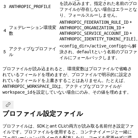
を読み込みます。指定された名前のプロ
3
ANTHROPIC_PROFILE
ファイルが存在しない場合はエラーとな
り、フォールスルーしません。
+
ANTHROPIC_FEDERATION_RULE_ID
フェデレーション環境変
+
ANTHROPIC_ORGANIZATION_ID
4
数
+
ANTHROPIC_SERVICE_ACCOUNT_ID
ANTHROPIC_IDENTITY_TOKEN[_FILE]
から解
<config_dir>/active_config
アクティブなプロファイ
5
決され、
という名前のプロファ
default
ル
イルにフォールバックします。
プロファイルが読み込まれると、環境変数はプロファイルで省略さ
れているフィールドを埋めますが、プロファイルで明示的に設定さ
れているフィールドを上書きすることはありません。たとえば、
は、アクティブなプロファイルが
ANTHROPIC_WORKSPACE_ID
を設定していない場合にのみ、その値を埋めます。
workspace_id

プロファイル設定ファイル
プロファイルは、SDKと
CLIの両方が読み取る名前付き設定ファ
ant
イルです。プロファイルを使用すると、コンテナイメージと一緒に
フェデレーションパラメータを配布したり、コードを変更せずに環