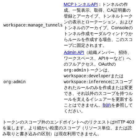
MCPトンネルAPI
：トンネルの作
成、一覧表示、取得、CA証明書の
登録とアーカイブ、トンネルトーク
ンの表示とローテーション、および
workspace:manage_tunnels
トンネルのアーカイブ。Consoleの
トンネル作成モーダルウィンドウか
らルールを作成する場合、このスコ
ープに固定されます。
Admin API
（組織メンバー、招待、
ワークスペース、APIキーなど）へ
のフルアクセス。OAuthの
トークンは、
org:admin
または
workspace:developer
にスコープ
org:admin
workspace:inference
されたルールのみを作成または変更
でき、それ以外のスコープを持つル
ールを支えるイシュアーを更新する
ことはできません。
制約
を参照して
ください。
トークンのスコープ外のエンドポイントへのリクエストはHTTP 403
を返します。より細かい粒度のスコープ（リソース単位、または読
み取りと書き込みの区別）は現在利用できません。