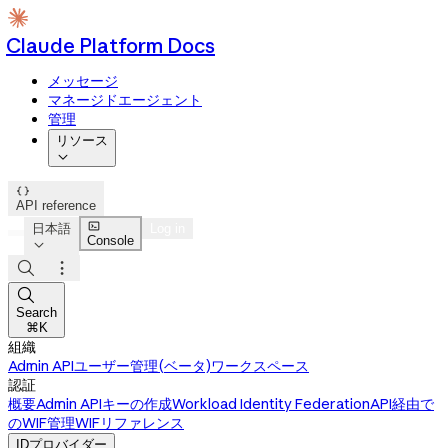
Claude Platform Docs
メッセージ
マネージドエージェント
管理
リソース


API reference

日本語
Log in
Console




Search
⌘K
組織
Admin API
ユーザー管理(ベータ)
ワークスペース
認証
概要
Admin APIキーの作成
Workload Identity Federation
API経由で
のWIF管理
WIFリファレンス
IDプロバイダー