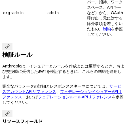
バー、招待、ワーク
スペース、APIキー
など）から、OAuth
org:admin
admin
呼び出し元に対する
除外事項を差し引い
たもの。
制約
を参照
してください。

検証ルール
Anthropicは、イシュアーとルールを作成または更新するとき、およ
び交換時に受信したJWTを検証するときに、これらの制約を適用し
ます。
完全なパラメータの詳細とレスポンススキーマについては、
サービ
スアカウントAPIリファレンス
、
フェデレーションイシュアーAPIリ
ファレンス
、および
フェデレーションルールAPIリファレンス
を参照
してください。

リソースフィールド