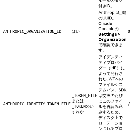
ルールのタグ
付きID。
Anthropic組織
のUUID。
Claude
Consoleの
はい
ANTHROPIC_ORGANIZATION_ID
0
Settings >
Organization
で確認できま
す。
アイデンティ
ティプロバイ
ダー（IdP）に
よって発行さ
れたJWTへの
ファイルシス
テムパス。SDK
は交換のたび
_TOKEN_FILE
または
にこのファイ
ANTHROPIC_IDENTITY_TOKEN_FILE
/
のい
_TOKEN
ルを再読み込
ずれか
みするため、
ディスク上で
ローテーショ
ンされるプロ