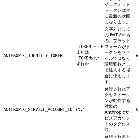
ジェクテッド
トークンは常
に最新の状態
になります。
文字列として
のJWTそのも
の。プラット
フォームがト
_TOKEN_FILE
または
ークンをファ
ANTHROPIC_IDENTITY_TOKEN
e
のい
_TOKEN
イルではなく
ずれか
環境変数とし
て注入する場
合に使用しま
す。
発行されたア
クセストーク
ンが動作する
対象の
はい
ANTHROPIC_SERVICE_ACCOUNT_ID
s
Anthropicサー
ビスアカウン
トのタグ付き
ID。
発行されるト