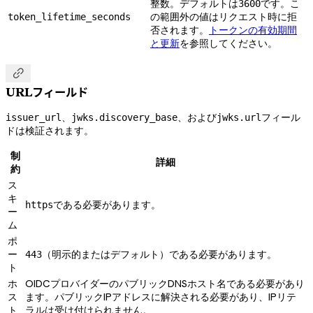
整数。デフォルトは
です。こ
3600
の範囲外の値はリクエスト時に拒
token_lifetime_seconds
否されます。
トークンの有効期間
と更新
を参照してください。

URLフィールド
、
、および
フィール
issuer_url
jwks.discovery_base
jwks.url
ドは検証されます。
制
詳細
約
ス
キ
である必要があります。
https
ー
ム
ポ
ー
（明示的またはデフォルト）である必要があります。
443
ト
ホ
OIDCプロバイダーのパブリックDNSホスト名である必要があり
ス
ます。パブリックIPアドレスに解決される必要があり、IPリテ
ト
ラルは受け付けられません。