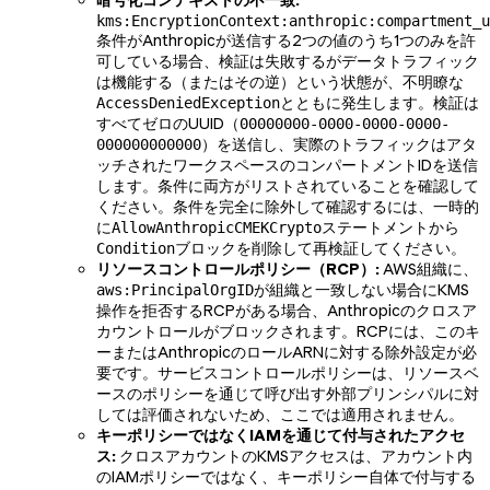
暗号化コンテキストの不一致:
kms:EncryptionContext:anthropic:compartment_u
条件がAnthropicが送信する2つの値のうち1つのみを許
可している場合、検証は失敗するがデータトラフィック
は機能する（またはその逆）という状態が、不明瞭な
とともに発生します。検証は
AccessDeniedException
すべてゼロのUUID（
00000000-0000-0000-0000-
）を送信し、実際のトラフィックはアタ
000000000000
ッチされたワークスペースのコンパートメントIDを送信
します。条件に両方がリストされていることを確認して
ください。条件を完全に除外して確認するには、一時的
に
ステートメントから
AllowAnthropicCMEKCrypto
ブロックを削除して再検証してください。
Condition
リソースコントロールポリシー（RCP）:
AWS組織に、
が組織と一致しない場合にKMS
aws:PrincipalOrgID
操作を拒否するRCPがある場合、Anthropicのクロスア
カウントロールがブロックされます。RCPには、このキ
ーまたはAnthropicのロールARNに対する除外設定が必
要です。サービスコントロールポリシーは、リソースベ
ースのポリシーを通じて呼び出す外部プリンシパルに対
しては評価されないため、ここでは適用されません。
キーポリシーではなくIAMを通じて付与されたアクセ
ス:
クロスアカウントのKMSアクセスは、アカウント内
のIAMポリシーではなく、キーポリシー自体で付与する