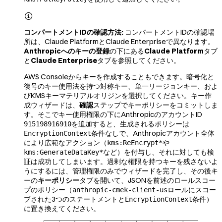

コンパートメントIDの確認方法:
コンパートメントIDの確認場
所は、Claude PlatformとClaude Enterpriseで異なります。
Anthropicへのキーの登録
の下にある
Claude Platform
タブ
と
Claude Enterprise
タブを参照してください。
AWS Consoleからキーを作成することもできます。暗号化と
復号のキー使用法を持つ対称キー、単一リージョンキー、およ
びKMSキーマテリアルオリジンを選択してください。キー作
成ウィザードは、
確認
ステップでキーポリシーをコミットしま
す。そこでキー使用権限の下にAnthropicのアカウントID
を追加すると、生成されるポリシーは
915198916910
条件なしで、Anthropicアカウント全体
EncryptionContext
により広範なアクション（
や
kms:ReEncrypt*
など）を付与し、それに対しても検
kms:GenerateDataKey*
証は成功してしまいます。過剰な権限を持つキーを残さないよ
うにするには、管理権限のみでウィザードを完了し、その後キ
ーの
キーポリシー
タブを開いて、JSONを前述のロールスコー
プのポリシー（
ロールにスコー
anthropic-cmek-client-us
プされた3つのステートメントと
条件）
EncryptionContext
に置き換えてください。