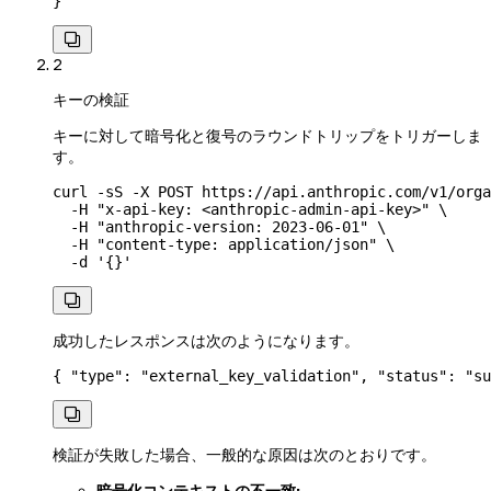
}

2
キーの検証
キーに対して暗号化と復号のラウンドトリップをトリガーしま
す。
curl
 -sS
 -X
 POST
 https://api.anthropic.com/v1/orga
  -H
 "x-api-key: <anthropic-admin-api-key>"
 \
  -H
 "anthropic-version: 2023-06-01"
 \
  -H
 "content-type: application/json"
 \
  -d
 '{}'

成功したレスポンスは次のようになります。
{ 
"type"
: 
"external_key_validation"
, 
"status"
: 
"su

検証が失敗した場合、一般的な原因は次のとおりです。