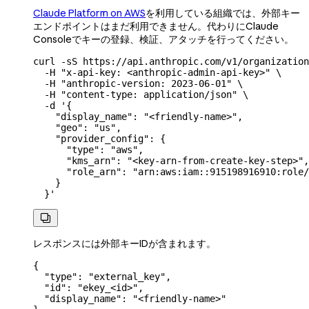
Claude Platform on AWS
を利用している組織では、外部キー
エンドポイントはまだ利用できません。代わりにClaude
Consoleでキーの登録、検証、アタッチを行ってください。
curl
 -sS
 https://api.anthropic.com/v1/organization
  -H
 "x-api-key: <anthropic-admin-api-key>"
 \
  -H
 "anthropic-version: 2023-06-01"
 \
  -H
 "content-type: application/json"
 \
  -d
 '{
    "display_name": "<friendly-name>",
    "geo": "us",
    "provider_config": {
      "type": "aws",
      "kms_arn": "<key-arn-from-create-key-step>",
      "role_arn": "arn:aws:iam::915198916910:role/
    }
  }'

レスポンスには外部キーIDが含まれます。
{
  "type"
: 
"external_key"
,
  "id"
: 
"ekey_<id>"
,
  "display_name"
: 
"<friendly-name>"