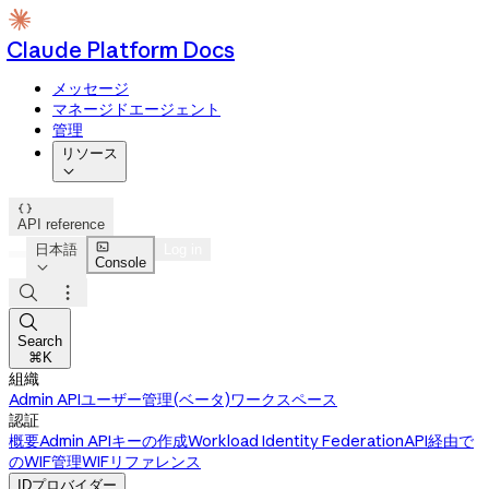
Claude Platform Docs
メッセージ
マネージドエージェント
管理
リソース


API reference

日本語
Log in
Console




Search
⌘K
組織
Admin API
ユーザー管理(ベータ)
ワークスペース
認証
概要
Admin APIキーの作成
Workload Identity Federation
API経由で
のWIF管理
WIFリファレンス
IDプロバイダー