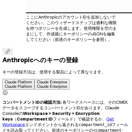
ここにAnthropicのアカウントIDを追加しないで
ください。このウィザードステップは過剰な権限
を持つポリシーを生成します。使用権限を空のま
まにして、作成後にキーポリシーのJSONを編集
してください（前述のキーポリシーを参照）。

Anthropicへのキーの登録
キーの登録方法は、使用する製品によって異なります。
Claude Platform
Claude Enterprise
Claude Platform
Claude Enterprise

コンパートメントIDの確認方法:
各ワークスペースには、そのCMEK
データをスコープするコンパートメントIDがあります。Claude
Consoleの
Workspace > Security > Encryption
keys
（
Compartment ID
フィールド）で確認するか、
Get
Workspace
エンドポイントから返される
フィール
compartment_id
ドを読み取ってください。前述のキーポリシーの
<compartment-