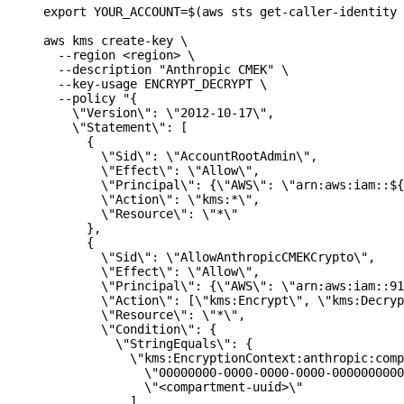
export
 YOUR_ACCOUNT
=
$(
aws
 sts
 get-caller-identity
 
aws
 kms
 create-key
 \
  --region
 <
regio
n
>
 \
  --description
 "Anthropic CMEK"
 \
  --key-usage
 ENCRYPT_DECRYPT
 \
  --policy
 "{
    \"
Version
\"
: 
\"
2012-10-17
\"
,
    \"
Statement
\"
: [
      {
        \"
Sid
\"
: 
\"
AccountRootAdmin
\"
,
        \"
Effect
\"
: 
\"
Allow
\"
,
        \"
Principal
\"
: {
\"
AWS
\"
: 
\"
arn:aws:iam::${
        \"
Action
\"
: 
\"
kms:*
\"
,
        \"
Resource
\"
: 
\"
*
\"
      },
      {
        \"
Sid
\"
: 
\"
AllowAnthropicCMEKCrypto
\"
,
        \"
Effect
\"
: 
\"
Allow
\"
,
        \"
Principal
\"
: {
\"
AWS
\"
: 
\"
arn:aws:iam::9
        \"
Action
\"
: [
\"
kms:Encrypt
\"
, 
\"
kms:Decryp
        \"
Resource
\"
: 
\"
*
\"
,
        \"
Condition
\"
: {
          \"
StringEquals
\"
: {
            \"
kms:EncryptionContext:anthropic:comp
              \"
00000000-0000-0000-0000-0000000000
              \"
<compartment-uuid>
\"
            ]