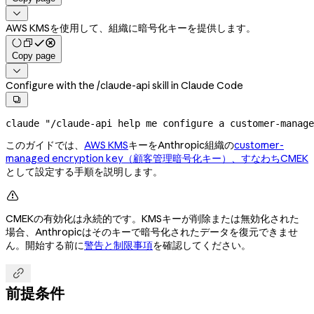

AWS KMSを使用して、組織に暗号化キーを提供します。
Copy page

Configure with the /claude-api skill in Claude Code

claude
 "/claude-api help me configure a customer-manage
このガイドでは、
AWS KMS
キーをAnthropic組織の
customer-
managed encryption key（顧客管理暗号化キー）、すなわちCMEK
として設定する手順を説明します。

CMEKの有効化は永続的です。KMSキーが削除または無効化された
場合、Anthropicはそのキーで暗号化されたデータを復元できませ
ん。開始する前に
警告と制限事項
を確認してください。

前提条件