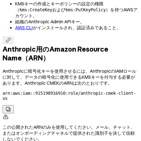
KMSキーの作成とキーポリシーの設定の権限
（
および
）を持つAWSア
kms:CreateKey
kms:PutKeyPolicy
カウント。
組織のAnthropic Admin APIキー。
AWS CLI
がインストールされ、認証済みであること。

Anthropic用のAmazon Resource
Name（ARN）
Anthropicに暗号化キーを使用させるには、AnthropicのIAMロール
に対して、データの暗号化に使用できるKMSキーを付与する必要が
あります。Anthropic CMEKのARNは次のとおりです。
arn:aws:iam::915198916910:role/anthropic-cmek-client-
us


この公開されたARNのみを使用してください。メール、チャット、
またはオンボーディングチャネルで提供された識別子を決して信頼
しないでください。