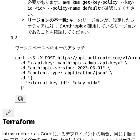
必要があります。
aws kms get-key-policy --key-
で確認してくださ
id <id> --policy-name default
い。
リージョンの不一致:
キーのリージョンが、設定したジ
オティアに対してAnthropicが運用しているリージョン
であることを確認してください。
3
ワークスペースへのキーのアタッチ
curl
 -sS
 -X
 POST
 https://api.anthropic.com/v1/orga
  -H
 "x-api-key: <anthropic-admin-api-key>"
 \
  -H
 "anthropic-version: 2023-06-01"
 \
  -H
 "content-type: application/json"
 \
  -d
 '{
    "external_key_id": "ekey_<id>"
  }'


Terraform
Infrastructure-as-Codeによるデプロイメントの場合、同じ手順は
プロバイダーの
および
リソースに
aws
aws_kms_key
aws_kms_alias