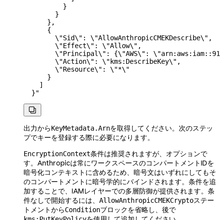
          }
        }
      },
      {
        \"
Sid
\"
: 
\"
AllowAnthropicCMEKDescribe
\"
,
        \"
Effect
\"
: 
\"
Allow
\"
,
        \"
Principal
\"
: {
\"
AWS
\"
: 
\"
arn:aws:iam::9
        \"
Action
\"
: 
\"
kms:DescribeKey
\"
,
        \"
Resource
\"
: 
\"
*
\"
      }
    ]
  }"

出力から
を取得してください。次のステッ
KeyMetadata.Arn
プでキーを登録する際に必要になります。
条件は推奨されますが、オプションで
EncryptionContext
す。Anthropicは常にワークスペースのコンパートメントIDを
暗号化コンテキストに含めるため、暗号文はいずれにしてもそ
のコンパートメントに暗号学的にバインドされます。条件を追
加することで、IAMレイヤーでの多層防御が提供されます。条
件なしで開始するには、
ステー
AllowAnthropicCMEKCrypto
トメントから
ブロックを省略し、後で
Condition
を使用して追加してください。
kms:PutKeyPolicy