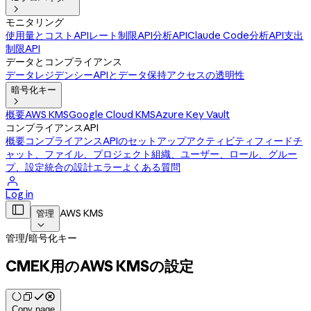

モニタリング
使用量とコストAPI
レート制限API
分析API
Claude Code分析API
支出
制限API
データとコンプライアンス
データレジデンシー
APIとデータ保持
アクセスの透明性
暗号化キー

概要
AWS KMS
Google Cloud KMS
Azure Key Vault
コンプライアンスAPI
概要
コンプライアンスAPIのセットアップ
アクティビティフィード
チ
ャット、ファイル、プロジェクト
組織、ユーザー、ロール、グルー
プ、設定
統合の設計
エラー
よくある質問

Log in

AWS KMS
管理

管理
/
暗号化キー
CMEK用のAWS KMSの設定
Copy page