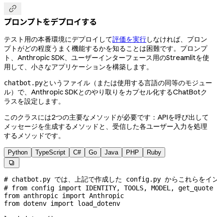

プロンプトをデプロイする
テスト用の本番環境にデプロイして
評価を実行
しなければ、プロン
プトがどの程度うまく機能するかを知ることは困難です。プロンプ
ト、Anthropic SDK、ユーザーインターフェース用のStreamlitを使
用して、小さなアプリケーションを構築します。
というファイル（または使用する言語の同等のモジュー
chatbot.py
ル）で、Anthropic SDKとのやり取りをカプセル化するChatBotク
ラスを設定します。
このクラスには2つの主要なメソッドが必要です：APIを呼び出して
メッセージを生成するメソッドと、受信した各ユーザー入力を処理
するメソッドです。
Python
TypeScript
C#
Go
Java
PHP
Ruby

# chatbot.py では、上記で作成した config.py からこれら
# from config import IDENTITY, TOOLS, MODEL, get_quote
from
 anthropic 
import
 Anthropic
from
 dotenv 
import
 load_dotenv