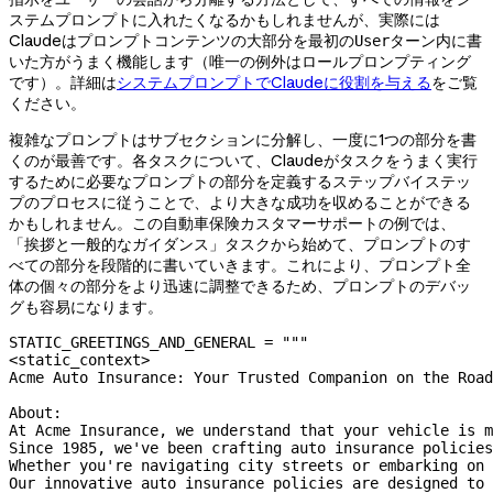
ステムプロンプトに入れたくなるかもしれませんが、実際には
Claudeはプロンプトコンテンツの大部分を最初の
ターン内に書
User
いた方がうまく機能します（唯一の例外はロールプロンプティング
です）。詳細は
システムプロンプトでClaudeに役割を与える
をご覧
ください。
複雑なプロンプトはサブセクションに分解し、一度に1つの部分を書
くのが最善です。各タスクについて、Claudeがタスクをうまく実行
するために必要なプロンプトの部分を定義するステップバイステッ
プのプロセスに従うことで、より大きな成功を収めることができる
かもしれません。この自動車保険カスタマーサポートの例では、
「挨拶と一般的なガイダンス」タスクから始めて、プロンプトのす
べての部分を段階的に書いていきます。これにより、プロンプト全
体の個々の部分をより迅速に調整できるため、プロンプトのデバッ
グも容易になります。
STATIC_GREETINGS_AND_GENERAL
 =
 """
<static_context>
Acme Auto Insurance: Your Trusted Companion on the Road
About:
At Acme Insurance, we understand that your vehicle is m
Since 1985, we've been crafting auto insurance policies
Whether you're navigating city streets or embarking on 
Our innovative auto insurance policies are designed to 