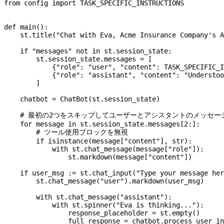
from
 config 
import
 TASK_SPECIFIC_INSTRUCTIONS
def
 main
():
    st.title(
"Chat with Eva, Acme Insurance Company's A
    if
 "messages"
 not
 in
 st.session_state:
        st.session_state.messages 
=
 [
            {
"role"
: 
"user"
, 
"content"
: 
TASK_SPECIFIC_
            {
"role"
: 
"assistant"
, 
"content"
: 
"Understoo
        ]
    chatbot 
=
 ChatBot(st.session_state)
    # 最初の2つをスキップしてユーザーとアシスタントのメッセー
    for
 message 
in
 st.session_state.messages[
2
:]:
        # ツール使用ブロックを無視
        if
 isinstance
(message[
"content"
], 
str
):
            with
 st.chat_message(message[
"role"
]):
                st.markdown(message[
"content"
])
    if
 user_msg 
:=
 st.chat_input(
"Type your message her
        st.chat_message(
"user"
).markdown(user_msg)
        with
 st.chat_message(
"assistant"
):
            with
 st.spinner(
"Eva is thinking..."
):
                response_placeholder 
=
 st.empty()
                full_response 
=
 chatbot.process_user_in