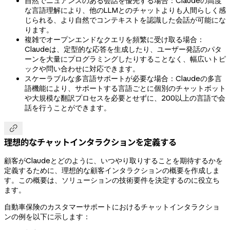
自然でニュアンスのある会話を優先する場合：Claudeの高度
な言語理解により、他のLLMとのチャットよりも人間らしく感
じられる、より自然でコンテキストを認識した会話が可能にな
ります。
複雑でオープンエンドなクエリを頻繁に受け取る場合：
Claudeは、定型的な応答を生成したり、ユーザー発話のパタ
ーンを大量にプログラミングしたりすることなく、幅広いトピ
ックや問い合わせに対応できます。
スケーラブルな多言語サポートが必要な場合：Claudeの多言
語機能により、サポートする言語ごとに個別のチャットボット
や大規模な翻訳プロセスを必要とせずに、200以上の言語で会
話を行うことができます。

理想的なチャットインタラクションを定義する
顧客がClaudeとどのように、いつやり取りすることを期待するかを
定義するために、理想的な顧客インタラクションの概要を作成しま
す。この概要は、ソリューションの技術要件を決定するのに役立ち
ます。
自動車保険のカスタマーサポートにおけるチャットインタラクショ
ンの例を以下に示します：