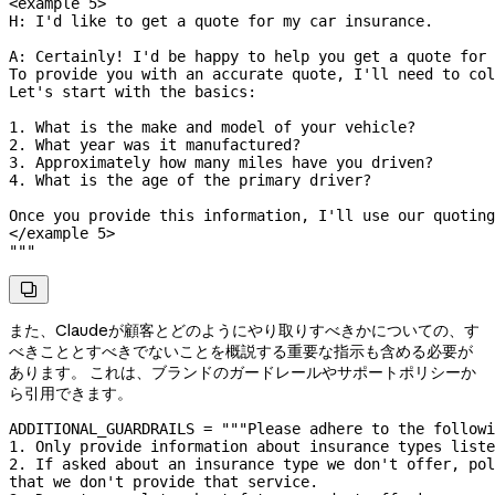
<example 5>
H: I'd like to get a quote for my car insurance.
A: Certainly! I'd be happy to help you get a quote for 
To provide you with an accurate quote, I'll need to col
Let's start with the basics:
1. What is the make and model of your vehicle?
2. What year was it manufactured?
3. Approximately how many miles have you driven?
4. What is the age of the primary driver?
Once you provide this information, I'll use our quoting
</example 5>
"""

また、Claudeが顧客とどのようにやり取りすべきかについての、す
べきこととすべきでないことを概説する重要な指示も含める必要が
あります。 これは、ブランドのガードレールやサポートポリシーか
ら引用できます。
ADDITIONAL_GUARDRAILS
 =
 """Please adhere to the followi
1. Only provide information about insurance types liste
2. If asked about an insurance type we don't offer, pol
that we don't provide that service.