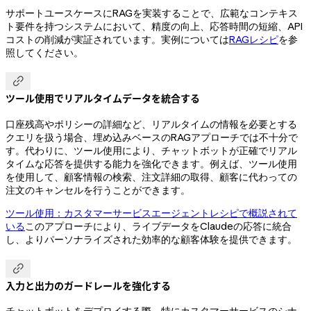
サポートユースケースにRAGを実装することで、広範なコンテキス
ト要件を持つシステムにおいて、精度の向上、応答時間の短縮、API
コストの削減が実証されています。実例については
RAGレシピ
を参
照してください。

ツール使用でリアルタイムデータを統合する
口座残高やポリシーの詳細など、リアルタイムの情報を必要とする
クエリを扱う場合、埋め込みベースのRAGアプローチでは不十分で
す。代わりに、ツール使用により、チャットボットが正確でリアル
タイムな応答を提供する能力を強化できます。例えば、ツール使用
を使用して、顧客情報の検索、注文詳細の取得、顧客に代わっての
注文のキャンセルを行うことができます。
ツール使用：カスタマーサービスエージェントレシピで概説されて
いる
このアプローチにより、ライブデータをClaudeの応答に統合
し、よりパーソナライズされた効率的な顧客体験を提供できます。

入力と出力のガードレールを強化する