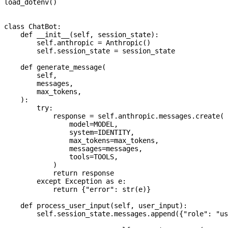
load_dotenv()
class
 ChatBot
:
    def
 __init__
(
self
, 
session_state
):
        self
.anthropic 
=
 Anthropic()
        self
.session_state 
=
 session_state
    def
 generate_message
(
        self
,
        messages
,
        max_tokens
,
    ):
        try
:
            response 
=
 self
.anthropic.messages.create(
                model
=
MODEL
,
                system
=
IDENTITY
,
                max_tokens
=
max_tokens,
                messages
=
messages,
                tools
=
TOOLS
,
            )
            return
 response
        except
 Exception
 as
 e:
            return
 {
"error"
: 
str
(e)}
    def
 process_user_input
(
self
, 
user_input
):
        self
.session_state.messages.append({
"role"
: 
"us