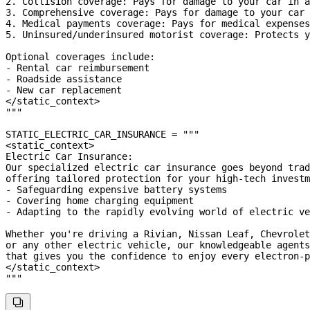
2. Collision coverage: Pays for damage to your car in a
3. Comprehensive coverage: Pays for damage to your car 
4. Medical payments coverage: Pays for medical expenses
5. Uninsured/underinsured motorist coverage: Protects y
Optional coverages include:
- Rental car reimbursement
- Roadside assistance
- New car replacement
</static_context>
"""
STATIC_ELECTRIC_CAR_INSURANCE
 =
 """
<static_context>
Electric Car Insurance:
Our specialized electric car insurance goes beyond trad
offering tailored protection for your high-tech investm
- Safeguarding expensive battery systems
- Covering home charging equipment
- Adapting to the rapidly evolving world of electric ve
Whether you're driving a Rivian, Nissan Leaf, Chevrolet
or any other electric vehicle, our knowledgeable agents
that gives you the confidence to enjoy every electron-p
</static_context>
"""
