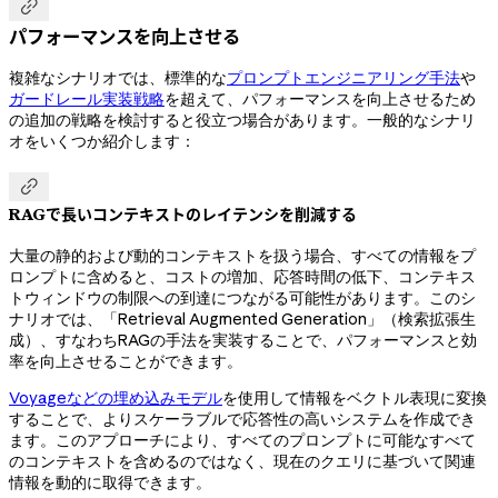

パフォーマンスを向上させる
複雑なシナリオでは、標準的な
プロンプトエンジニアリング手法
や
ガードレール実装戦略
を超えて、パフォーマンスを向上させるため
の追加の戦略を検討すると役立つ場合があります。一般的なシナリ
オをいくつか紹介します：

RAGで長いコンテキストのレイテンシを削減する
大量の静的および動的コンテキストを扱う場合、すべての情報をプ
ロンプトに含めると、コストの増加、応答時間の低下、コンテキス
トウィンドウの制限への到達につながる可能性があります。このシ
ナリオでは、「Retrieval Augmented Generation」（検索拡張生
成）、すなわちRAGの手法を実装することで、パフォーマンスと効
率を向上させることができます。
Voyageなどの埋め込みモデル
を使用して情報をベクトル表現に変換
することで、よりスケーラブルで応答性の高いシステムを作成でき
ます。このアプローチにより、すべてのプロンプトに可能なすべて
のコンテキストを含めるのではなく、現在のクエリに基づいて関連
情報を動的に取得できます。