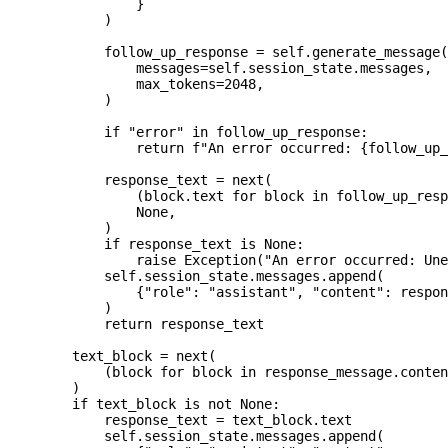
                }
            )
            follow_up_response 
=
 self
.generate_message(
                messages
=
self
.session_state.messages,
                max_tokens
=
2048
,
            )
            if
 "error"
 in
 follow_up_response:
                return
 f
"An error occurred: 
{
follow_up_
            response_text 
=
 next
(
                (block.text 
for
 block 
in
 follow_up_resp
                None
,
            )
            if
 response_text 
is
 None
:
                raise
 Exception
(
"An error occurred: Une
            self
.session_state.messages.append(
                {
"role"
: 
"assistant"
, 
"content"
: respon
            )
            return
 response_text
        text_block 
=
 next
(
            (block 
for
 block 
in
 response_message.conten
        )
        if
 text_block 
is
 not
 None
:
            response_text 
=
 text_block.text
            self
.session_state.messages.append(