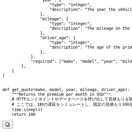
                    "type"
: 
"integer"
,
                    "description"
: 
"The year the vehicl
                },
                "mileage"
: {
                    "type"
: 
"integer"
,
                    "description"
: 
"The mileage on the 
                },
                "driver_age"
: {
                    "type"
: 
"integer"
,
                    "description"
: 
"The age of the prim
                },
            },
            "required"
: [
"make"
, 
"model"
, 
"year"
, 
"mile
        },
    }
]
def
 get_quote
(
make
, 
model
, 
year
, 
mileage
, 
driver_age
):
    """Returns the premium per month in USD"""
    # HTTPエンドポイントやデータベースを呼び出して見積もりを
    # ここでは、1秒の遅延をシミュレートし、固定の見積もり100
    time.sleep(
1
)
    return
 100
