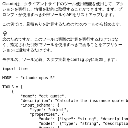
Claudeは、クライアントサイドのツール使用機能を使用して、アク
ションを実行し、情報を動的に取得することができます。まず、プ
ロンプトが使用すべき外部ツールやAPIをリストアップします。
この例では、見積もりを計算するための1つのツールから始めます。

念のためですが、このツールは実際の計算を実行するわけではな
く、指定された引数でツールを使用すべきであることをアプリケー
ションに通知するだけです。
モデル名、ツール定義、スタブ実装を
に追加します：
config.py
import
 time
MODEL
 =
 "claude-opus-5"
TOOLS
 =
 [
    {
        "name"
: 
"get_quote"
,
        "description"
: 
"Calculate the insurance quote b
        "input_schema"
: {
            "type"
: 
"object"
,
            "properties"
: {
                "make"
: {
"type"
: 
"string"
, 
"description
                "model"
: {
"type"
: 
"string"
, 
"descriptio
                "year"
: {