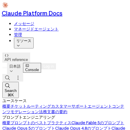
Claude Platform Docs
メッセージ
マネージドエージェント
管理
リソース


API reference

日本語
Log in
Console




Search
⌘K
ユースケース
概要
チケットルーティング
カスタマーサポートエージェント
コンテ
ンツモデレーション
法務文書の要約
プロンプトエンジニアリング
概要
プロンプトのベストプラクティス
Claude Fable 5のプロンプト
Claude Opus 5のプロンプト
Claude Opus 4.8のプロンプト
Claude