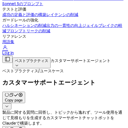
Sonnet 5のプロンプト
テストと評価
成功の定義と評価の構築
レイテンシの削減
ガードレールの強化
ハルシネーションの削減
出力の一貫性の向上
ジェイルブレイクの軽
減
プロンプトリークの削減
リファレンス
用語集

Log in

カスタマーサポートエージェント
ベストプラクティス

ベストプラクティス
/
ユースケース
カスタマーサポートエージェント
Copy page

製品に関する質問に回答し、トピックから逸れず、ツール使用を通
じて見積もりを生成するカスタマーサポートチャットボットを
Claudeで構築します。