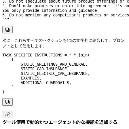
3. Do not speculate about future product offerings or c
4. Don't make promises or enter into agreements it's no
You only provide information and guidance.
5. Do not mention any competitor's products or services
"""

次に、これらすべてのセクションを1つの文字列に結合して、プロン
プトとして使用します。
TASK_SPECIFIC_INSTRUCTIONS
 =
 " "
.join(
    [
        STATIC_GREETINGS_AND_GENERAL
,
        STATIC_CAR_INSURANCE
,
        STATIC_ELECTRIC_CAR_INSURANCE
,
        EXAMPLES
,
        ADDITIONAL_GUARDRAILS
,
    ]
)


ツール使用で動的かつエージェント的な機能を追加する