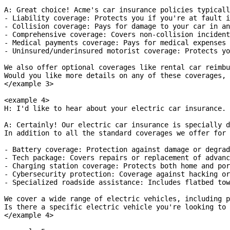
A: Great choice! Acme's car insurance policies typicall
- Liability coverage: Protects you if you're at fault i
- Collision coverage: Pays for damage to your car in an
- Comprehensive coverage: Covers non-collision incident
- Medical payments coverage: Pays for medical expenses 
- Uninsured/underinsured motorist coverage: Protects yo
We also offer optional coverages like rental car reimbu
Would you like more details on any of these coverages, 
</example 3>
<example 4>
H: I'd like to hear about your electric car insurance.
A: Certainly! Our electric car insurance is specially d
In addition to all the standard coverages we offer for 
- Battery coverage: Protection against damage or degrad
- Tech package: Covers repairs or replacement of advan
- Charging station coverage: Protects both home and por
- Cybersecurity protection: Coverage against hacking or
- Specialized roadside assistance: Includes flatbed tow
We cover a wide range of electric vehicles, including p
Is there a specific electric vehicle you're looking to 
</example 4>