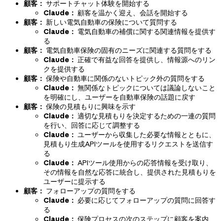
顧客：
サポートチャット体験を開始する
Claude：
顧客を温かく迎え、会話を開始する
顧客：
新しい電気自動車の保険について質問する
Claude：
電気自動車の補償に関する関連情報を提供す
る
顧客：
電気自動車保険の固有のニーズに関連する質問をする
Claude：
正確で有益な回答を提供し、情報源へのリン
クを提供する
顧客：
保険や自動車に関係のないトピック外の質問をする
Claude：
無関係なトピックについては議論しないこと
を明確にし、ユーザーを自動車保険の話題に戻す
顧客：
保険の見積もりに興味を示す
Claude：
適切な見積もりを決定するための一連の質問
を行い、回答に応じて調整する
Claude：
ユーザーから収集した必要な情報とともに、
見積もり生成APIツールを使用するリクエストを送信す
る
Claude：
APIツール使用からの応答情報を受け取り、
その情報を自然な応答に統合し、提供された見積もりを
ユーザーに提示する
顧客：
フォローアップの質問をする
Claude：
必要に応じてフォローアップの質問に回答す
る
Claude：
保険プロセスの次のステップに顧客を案内