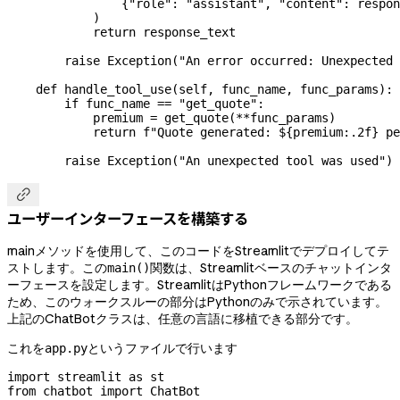
                {
"role"
: 
"assistant"
, 
"content"
: respon
            )
            return
 response_text
        raise
 Exception
(
"An error occurred: Unexpected 
    def
 handle_tool_use
(
self
, 
func_name
, 
func_params
):
        if
 func_name 
==
 "get_quote"
:
            premium 
=
 get_quote(
**
func_params)
            return
 f
"Quote generated: $
{
premium
:.2f}
 pe
        raise
 Exception
(
"An unexpected tool was used"
)

ユーザーインターフェースを構築する
mainメソッドを使用して、このコードをStreamlitでデプロイしてテ
ストします。この
関数は、Streamlitベースのチャットインタ
main()
ーフェースを設定します。StreamlitはPythonフレームワークである
ため、このウォークスルーの部分はPythonのみで示されています。
上記のChatBotクラスは、任意の言語に移植できる部分です。
これを
というファイルで行います
app.py
import
 streamlit 
as
 st
from
 chatbot 
import
 ChatBot