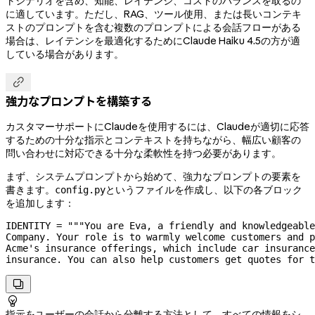
トシナリオを含め、知能、レイテンシ、コストのバランスを取るの
に適しています。ただし、RAG、ツール使用、または長いコンテキ
ストのプロンプトを含む複数のプロンプトによる会話フローがある
場合は、レイテンシを最適化するためにClaude Haiku 4.5の方が適
している場合があります。

強力なプロンプトを構築する
カスタマーサポートにClaudeを使用するには、Claudeが適切に応答
するための十分な指示とコンテキストを持ちながら、幅広い顧客の
問い合わせに対応できる十分な柔軟性を持つ必要があります。
まず、システムプロンプトから始めて、強力なプロンプトの要素を
書きます。
というファイルを作成し、以下の各ブロック
config.py
を追加します：
IDENTITY
 =
 """You are Eva, a friendly and knowledgeable
Company. Your role is to warmly welcome customers and p
Acme's insurance offerings, which include car insurance
insurance. You can also help customers get quotes for t


指示をユーザーの会話から分離する方法として、すべての情報をシ