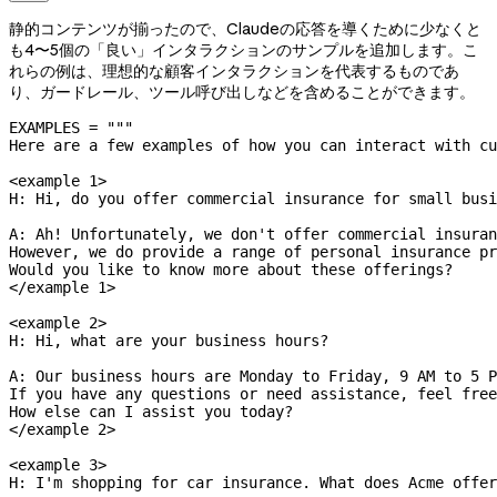
静的コンテンツが揃ったので、Claudeの応答を導くために少なくと
も4〜5個の「良い」インタラクションのサンプルを追加します。こ
れらの例は、理想的な顧客インタラクションを代表するものであ
り、ガードレール、ツール呼び出しなどを含めることができます。
EXAMPLES
 =
 """
Here are a few examples of how you can interact with cu
<example 1>
H: Hi, do you offer commercial insurance for small busi
A: Ah! Unfortunately, we don't offer commercial insuran
However, we do provide a range of personal insurance pr
Would you like to know more about these offerings?
</example 1>
<example 2>
H: Hi, what are your business hours?
A: Our business hours are Monday to Friday, 9 AM to 5 P
If you have any questions or need assistance, feel free
How else can I assist you today?
</example 2>
<example 3>
H: I'm shopping for car insurance. What does Acme offer