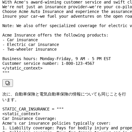
With Acme's award-winning customer service and swift cl
We're not just an insurance provider—we're your co-pilo
Choose Acme Auto Insurance and experience the assurance
insure your car—we fuel your adventures on the open roa
Note: We also offer specialized coverage for electric v
Acme Insurance offers the following products:
- Car insurance
- Electric car insurance
- Two-wheeler insurance
Business hours: Monday-Friday, 9 AM - 5 PM EST
Customer service number: 1-800-123-4567
</static_context>
"""

次に、自動車保険と電気自動車保険の情報についても同じことを行
います。
STATIC_CAR_INSURANCE
 =
 """
<static_context>
Car Insurance Coverage:
Acme's car insurance policies typically cover:
1. Liability coverage: Pays for bodily injury and prope