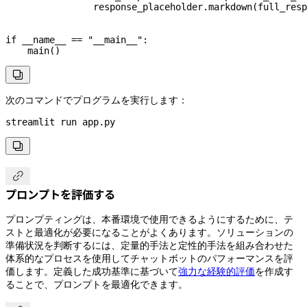
                response_placeholder.markdown(full_resp
if
 __name__
 ==
 "__main__"
:
    main()

次のコマンドでプログラムを実行します：
streamlit
 run
 app.py


プロンプトを評価する
プロンプティングは、本番環境で使用できるようにするために、テ
ストと最適化が必要になることがよくあります。ソリューションの
準備状況を判断するには、定量的手法と定性的手法を組み合わせた
体系的なプロセスを使用してチャットボットのパフォーマンスを評
価します。定義した成功基準に基づいて
強力な経験的評価
を作成す
ることで、プロンプトを最適化できます。