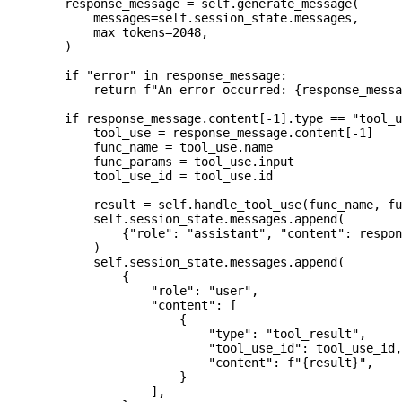
        response_message 
=
 self
.generate_message(
            messages
=
self
.session_state.messages,
            max_tokens
=
2048
,
        )
        if
 "error"
 in
 response_message:
            return
 f
"An error occurred: 
{
response_messa
        if
 response_message.content[
-
1
].type 
==
 "tool_u
            tool_use 
=
 response_message.content[
-
1
]
            func_name 
=
 tool_use.name
            func_params 
=
 tool_use.input
            tool_use_id 
=
 tool_use.id
            result 
=
 self
.handle_tool_use(func_name, fu
            self
.session_state.messages.append(
                {
"role"
: 
"assistant"
, 
"content"
: respon
            )
            self
.session_state.messages.append(
                {
                    "role"
: 
"user"
,
                    "content"
: [
                        {
                            "type"
: 
"tool_result"
,
                            "tool_use_id"
: tool_use_id,
                            "content"
: 
f
"
{
result
}
"
,
                        }
                    ],