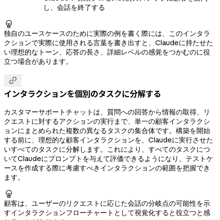
し、会話を終了する

独自のユースケースのために実際の例を書く際には、このインタラ
クションで実際に使用される言葉を書き出すと、Claudeに持たせた
い理想的なトーン、応答の長さ、詳細レベルの感覚をつかむのに役
立つ場合があります。

インタラクションを個別のタスクに分解する
カスタマーサポートチャットは、質問への回答から情報の取得、リ
クエストに対するアクションの実行まで、単一の顧客インタラクシ
ョンにまとめられた複数の異なるタスクの集合体です。構築を開始
する前に、理想的な顧客インタラクションを、Claudeに実行させた
いすべてのタスクに分解します。これにより、すべてのタスクにつ
いてClaudeにプロンプトを与えて評価できるようになり、テストケ
ースを作成する際に考慮すべきインタラクションの範囲を把握でき
ます。

顧客は、ユーザーのリクエストに応じた会話の分岐点の可能性を示
すインタラクションフローチャートとして視覚化すると役立つと感