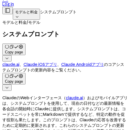
Log in

システムプロンプト
モデルと料金

モデルと料金
/
モデル
システムプロンプト
Copy page

claude.ai
、
Claude iOSアプリ
、
Claude Androidアプリ
のコアシス
テムプロンプトの更新内容をご覧ください。
Copy page

ClaudeのWebインターフェース（
claude.ai
）およびモバイルアプリ
は、システムプロンプトを使用して、現在の日付などの最新情報を
各会話の開始時にClaudeに提供します。システムプロンプトは、コ
ードスニペットを常にMarkdownで提供するなど、特定の動作を促
す役割も果たします。このプロンプトは、Claudeの応答を改善する
ために定期的に更新されます。これらのシステムプロンプトの更新