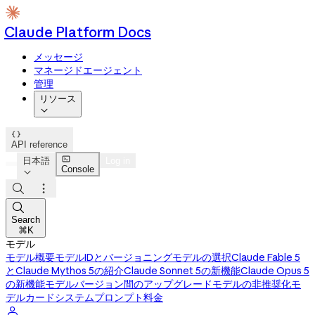
Claude Platform Docs
メッセージ
マネージドエージェント
管理
リソース


API reference

日本語
Log in
Console




Search
⌘K
モデル
モデル概要
モデルIDとバージョニング
モデルの選択
Claude Fable 5
とClaude Mythos 5の紹介
Claude Sonnet 5の新機能
Claude Opus 5
の新機能
モデルバージョン間のアップグレード
モデルの非推奨化
モ
デルカード
システムプロンプト
料金
