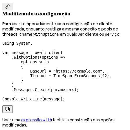

Modificando a configuração
Para usar temporariamente uma configuração de cliente
modificada, enquanto reutiliza a mesma conexão e pools de
threads, chame
em qualquer cliente ou serviço:
WithOptions
using
 System
;
var
 message
 =
 await
 client
    .
WithOptions
(
options
 =>
        options
 with
        {
            BaseUrl
 =
 "https://example.com"
,
            Timeout
 =
 TimeSpan
.
FromSeconds
(
42
),
        }
    )
    .
Messages
.
Create
(
parameters
);
Console
.
WriteLine
(
message
);

Usar uma
expressão
facilita a construção das opções
with
modificadas.