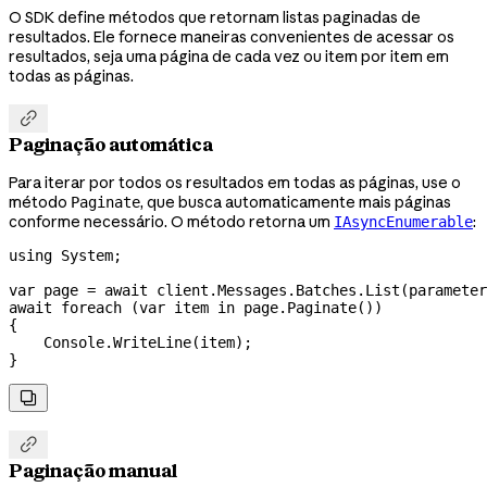
O SDK define métodos que retornam listas paginadas de
resultados. Ele fornece maneiras convenientes de acessar os
resultados, seja uma página de cada vez ou item por item em
todas as páginas.

Paginação automática
Para iterar por todos os resultados em todas as páginas, use o
método
, que busca automaticamente mais páginas
Paginate
conforme necessário. O método retorna um
:
IAsyncEnumerable
using
 System
;
var
 page
 =
 await
 client
.
Messages
.
Batches
.
List
(
parameter
await
 foreach
 (
var
 item
 in
 page
.
Paginate
())
{
    Console
.
WriteLine
(
item
);
}


Paginação manual