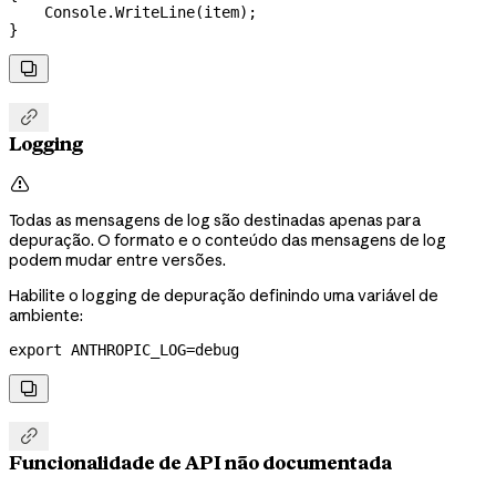
    Console
.
WriteLine
(
item
);
}


Logging

Todas as mensagens de log são destinadas apenas para
depuração. O formato e o conteúdo das mensagens de log
podem mudar entre versões.
Habilite o logging de depuração definindo uma variável de
ambiente:
export
 ANTHROPIC_LOG
=
debug


Funcionalidade de API não documentada