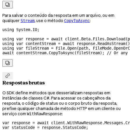

Para salvar o conteúdo da resposta em um arquivo, ou em
qualquer
, use o método
:
Stream
CopyToAsync
using
 System
.
IO
;
using
 var
 response
 =
 await
 client
.
Beta
.
Files
.
Download
(
p
using
 var
 contentStream
 =
 await
 response
.
ReadAsStream
()
using
 var
 fileStream
 =
 File
.
Open
(
path
, 
FileMode
.
OpenOrC
await
 contentStream
.
CopyToAsync
(
fileStream
); 
// Or any 


Respostas brutas
O SDK define métodos que desserializam respostas em
instâncias de classes C#. Para acessar os cabeçalhos da
resposta, o código de status ou o corpo bruto da resposta,
prefixe qualquer chamada de método HTTP em um cliente ou
serviço com
:
WithRawResponse
var
 response
 =
 await
 client
.
WithRawResponse
.
Messages
.
Cr
var
 statusCode
 =
 response
.
StatusCode
;