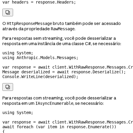
var
 headers
 =
 response
.
Headers
;

O
bruto também pode ser acessado
HttpResponseMessage
através da propriedade
.
RawMessage
Para respostas sem streaming, você pode desserializar a
resposta em uma instância de uma classe C#, se necessário:
using
 System
;
using
 Anthropic
.
Models
.
Messages
;
var
 response
 =
 await
 client
.
WithRawResponse
.
Messages
.
Cr
Message
 deserialized
 =
 await
 response
.
Deserialize
();
Console
.
WriteLine
(
deserialized
);

Para respostas com streaming, você pode desserializar a
resposta em um
, se necessário:
IAsyncEnumerable
using
 System
;
var
 response
 =
 await
 client
.
WithRawResponse
.
Messages
.
Cr
await
 foreach
 (
var
 item
 in
 response
.
Enumerate
())
{