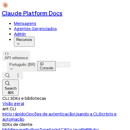
Claude Platform Docs
Mensagens
Agentes Gerenciados
Admin
Recursos


API reference

Português (BR)
Log in
Console




Search
⌘K
CLI, SDKs e bibliotecas
Visão geral
ant CLI
Início rápido
Opções de autenticação
Usando a CLI
Scripts e
automação
SDKs de cliente
Middleware
Python
TypeScript
C#
Go
Java
PHP
Ruby