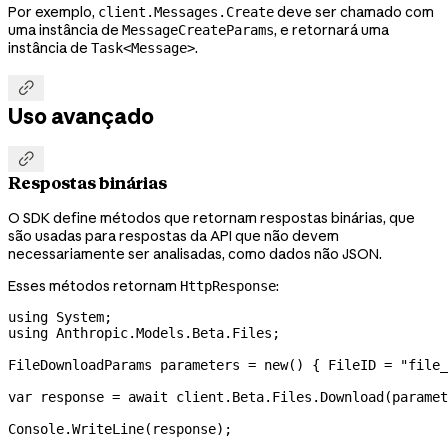
Por exemplo,
deve ser chamado com
client.Messages.Create
uma instância de
, e retornará uma
MessageCreateParams
instância de
.
Task<Message>

Uso avançado

Respostas binárias
O SDK define métodos que retornam respostas binárias, que
são usadas para respostas da API que não devem
necessariamente ser analisadas, como dados não JSON.
Esses métodos retornam
:
HttpResponse
using
 System
;
using
 Anthropic
.
Models
.
Beta
.
Files
;
FileDownloadParams
 parameters
 =
 new
() { 
FileID
 =
 "file_
var
 response
 =
 await
 client
.
Beta
.
Files
.
Download
(
paramet
Console
.
WriteLine
(
response
);