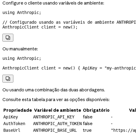
Configure o cliente usando variáveis de ambiente:
using
 Anthropic
;
// Configurado usando as variáveis de ambiente ANTHROP
AnthropicClient
 client
 =
 new
();

Ou manualmente:
using
 Anthropic
;
AnthropicClient
 client
 =
 new
() { 
ApiKey
 =
 "my-anthropic

Ou usando uma combinação das duas abordagens.
Consulte esta tabela para ver as opções disponíveis:
Propriedade
Variável de ambiente
Obrigatório
Va
false
-
ApiKey
ANTHROPIC_API_KEY
false
-
AuthToken
ANTHROPIC_AUTH_TOKEN
true
BaseUrl
ANTHROPIC_BASE_URL
"https://a