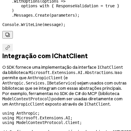
    .
WithOptions
(
options
 =>
        options
 with
 { 
ResponseValidation
 =
 true
 }
    )
    .
Messages
.
Create
(
parameters
);
Console
.
WriteLine
(
message
);


Integração com IChatClient
O SDK fornece uma implementação da interface
IChatClient
da biblioteca
. Isso
Microsoft.Extensions.AI.Abstractions
permite que
(e
AnthropicClient
) sejam usados com outras
Anthropic.Services.IBetaService
bibliotecas que se integram com essas abstrações principais.
Por exemplo, ferramentas no SDK de C# do MCP (biblioteca
) podem ser usadas diretamente com
ModelContextProtocol
um
exposto através de
.
AnthropicClient
IChatClient
using
 Anthropic
;
using
 Microsoft
.
Extensions
.
AI
;
using
 ModelContextProtocol
.
Client
;