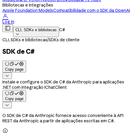
Bibliotecas e integrações
Apple Foundation Models
Compatibilidade com o SDK da OpenAI

Log in

C#
CLI, SDKs e bibliotecas

CLI, SDKs e bibliotecas
/
SDKs de cliente
SDK de C#
Copy page

Instale e configure o SDK de C# da Anthropic para aplicações
.NET com integração IChatClient
Copy page

O SDK de C# da Anthropic fornece acesso conveniente à API
REST da Anthropic a partir de aplicações escritas em C#.
