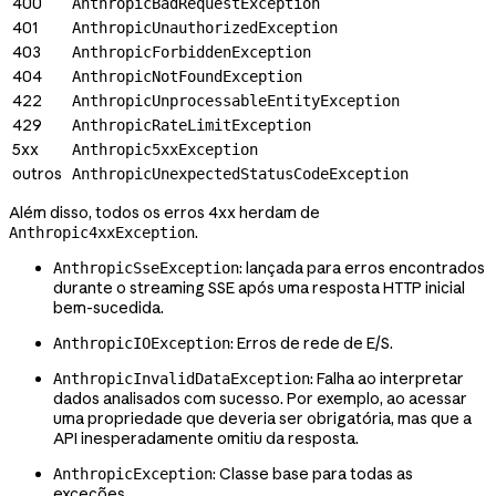
400
AnthropicBadRequestException
401
AnthropicUnauthorizedException
403
AnthropicForbiddenException
404
AnthropicNotFoundException
422
AnthropicUnprocessableEntityException
429
AnthropicRateLimitException
5xx
Anthropic5xxException
outros
AnthropicUnexpectedStatusCodeException
Além disso, todos os erros 4xx herdam de
.
Anthropic4xxException
: lançada para erros encontrados
AnthropicSseException
durante o streaming SSE após uma resposta HTTP inicial
bem-sucedida.
: Erros de rede de E/S.
AnthropicIOException
: Falha ao interpretar
AnthropicInvalidDataException
dados analisados com sucesso. Por exemplo, ao acessar
uma propriedade que deveria ser obrigatória, mas que a
API inesperadamente omitiu da resposta.
: Classe base para todas as
AnthropicException
exceções.