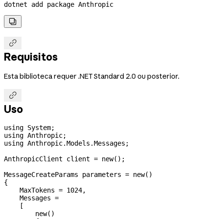
dotnet
 add
 package
 Anthropic


Requisitos
Esta biblioteca requer .NET Standard 2.0 ou posterior.

Uso
using
 System
;
using
 Anthropic
;
using
 Anthropic
.
Models
.
Messages
;
AnthropicClient
 client
 =
 new
();
MessageCreateParams
 parameters
 =
 new
()
{
    MaxTokens
 =
 1024
,
    Messages
 =
    [
        new
()