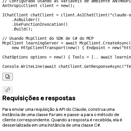
// Configurado usando as variáveis de ambiente ANTHROP
AnthropicClient
 client
 =
 new
();
IChatClient
 chatClient
 =
 client
.
AsIChatClient
(
"claude-o
    .
AsBuilder
()
    .
UseFunctionInvocation
()
    .
Build
();
// Usando McpClient do SDK de C# do MCP
McpClient
 learningServer
 =
 await
 McpClient
.
CreateAsync
(
    new
 HttpClientTransport
(
new
() { 
Endpoint
 =
 new
(
"htt
ChatOptions
 options
 =
 new
() { 
Tools
 =
 [
..
 await
 learnin
Console
.
WriteLine
(
await
 chatClient
.
GetResponseAsync
(
"Te


Requisições e respostas
Para enviar uma requisição à API do Claude, construa uma
instância de uma classe
e passe-a para o método de
Params
cliente correspondente. Quando a resposta é recebida, ela é
desserializada em uma instância de uma classe C#.