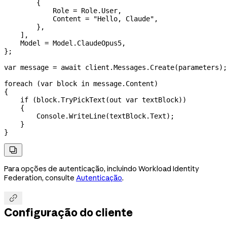
        {
            Role
 =
 Role
.
User
,
            Content
 =
 "Hello, Claude"
,
        },
    ],
    Model
 =
 Model
.
ClaudeOpus5
,
};
var
 message
 =
 await
 client
.
Messages
.
Create
(
parameters
);
foreach
 (
var
 block
 in
 message
.
Content
)
{
    if
 (
block
.
TryPickText
(
out
 var
 textBlock
))
    {
        Console
.
WriteLine
(
textBlock
.
Text
);
    }
}

Para opções de autenticação, incluindo Workload Identity
Federation, consulte
Autenticação
.

Configuração do cliente