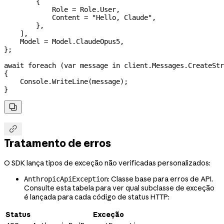
        {
            Role
 =
 Role
.
User
,
            Content
 =
 "Hello, Claude"
,
        },
    ],
    Model
 =
 Model
.
ClaudeOpus5
,
};
await
 foreach
 (
var
 message
 in
 client
.
Messages
.
CreateStr
{
    Console
.
WriteLine
(
message
);
}


Tratamento de erros
O SDK lança tipos de exceção não verificadas personalizados:
: Classe base para erros de API.
AnthropicApiException
Consulte esta tabela para ver qual subclasse de exceção
é lançada para cada código de status HTTP:
Status
Exceção