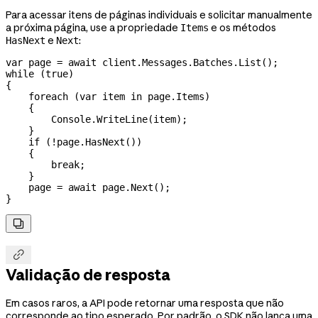
Para acessar itens de páginas individuais e solicitar manualmente
a próxima página, use a propriedade
e os métodos
Items
e
:
HasNext
Next
var
 page
 =
 await
 client
.
Messages
.
Batches
.
List
();
while
 (
true
)
{
    foreach
 (
var
 item
 in
 page
.
Items
)
    {
        Console
.
WriteLine
(
item
);
    }
    if
 (
!
page
.
HasNext
())
    {
        break
;
    }
    page
 =
 await
 page
.
Next
();
}


Validação de resposta
Em casos raros, a API pode retornar uma resposta que não
corresponde ao tipo esperado. Por padrão, o SDK não lança uma