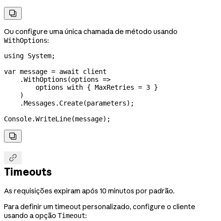

Ou configure uma única chamada de método usando
:
WithOptions
using
 System
;
var
 message
 =
 await
 client
    .
WithOptions
(
options
 =>
        options
 with
 { 
MaxRetries
 =
 3
 }
    )
    .
Messages
.
Create
(
parameters
);
Console
.
WriteLine
(
message
);


Timeouts
As requisições expiram após 10 minutos por padrão.
Para definir um timeout personalizado, configure o cliente
usando a opção
:
Timeout