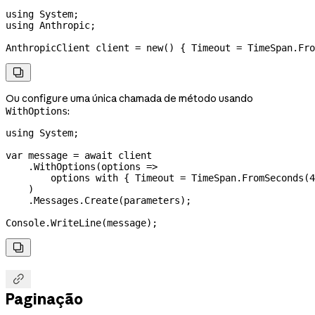
using
 System
;
using
 Anthropic
;
AnthropicClient
 client
 =
 new
() { 
Timeout
 =
 TimeSpan
.
Fro

Ou configure uma única chamada de método usando
:
WithOptions
using
 System
;
var
 message
 =
 await
 client
    .
WithOptions
(
options
 =>
        options
 with
 { 
Timeout
 =
 TimeSpan
.
FromSeconds
(
4
    )
    .
Messages
.
Create
(
parameters
);
Console
.
WriteLine
(
message
);


Paginação