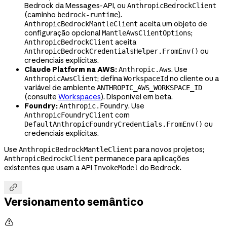
Bedrock da Messages-API, ou
AnthropicBedrockClient
(caminho
).
bedrock-runtime
aceita um objeto de
AnthropicBedrockMantleClient
configuração opcional
;
MantleAwsClientOptions
aceita
AnthropicBedrockClient
ou
AnthropicBedrockCredentialsHelper.FromEnv()
credenciais explícitas.
Claude Platform na AWS:
. Use
Anthropic.Aws
; defina
no cliente ou a
AnthropicAwsClient
WorkspaceId
variável de ambiente
ANTHROPIC_AWS_WORKSPACE_ID
(consulte
Workspaces
). Disponível em beta.
Foundry:
. Use
Anthropic.Foundry
com
AnthropicFoundryClient
ou
DefaultAnthropicFoundryCredentials.FromEnv()
credenciais explícitas.
Use
para novos projetos;
AnthropicBedrockMantleClient
permanece para aplicações
AnthropicBedrockClient
existentes que usam a API
do Bedrock.
InvokeModel

Versionamento semântico
