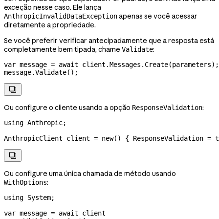
exceção nesse caso. Ele lança
apenas se você acessar
AnthropicInvalidDataException
diretamente a propriedade.
Se você preferir verificar antecipadamente que a resposta está
completamente bem tipada, chame
:
Validate
var
 message
 =
 await
 client
.
Messages
.
Create
(
parameters
);
message
.
Validate
();

Ou configure o cliente usando a opção
:
ResponseValidation
using
 Anthropic
;
AnthropicClient
 client
 =
 new
() { 
ResponseValidation
 =
 t

Ou configure uma única chamada de método usando
:
WithOptions
using
 System
;
var
 message
 =
 await
 client