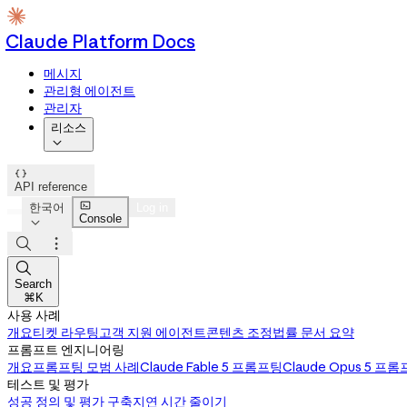
Claude Platform Docs
메시지
관리형 에이전트
관리자
리소스


API reference

한국어
Log in
Console




Search
⌘K
사용 사례
개요
티켓 라우팅
고객 지원 에이전트
콘텐츠 조정
법률 문서 요약
프롬프트 엔지니어링
개요
프롬프팅 모범 사례
Claude Fable 5 프롬프팅
Claude Opus 5 프
테스트 및 평가
성공 정의 및 평가 구축
지연 시간 줄이기