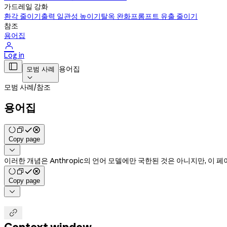
가드레일 강화
환각 줄이기
출력 일관성 높이기
탈옥 완화
프롬프트 유출 줄이기
참조
용어집

Log in

용어집
모범 사례

모범 사례
/
참조
용어집
Copy page

이러한 개념은 Anthropic의 언어 모델에만 국한된 것은 아니지만, 이
Copy page

