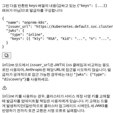
그런 다음 반환된
배열의 내용(감싸고 있는
keys
{"keys": [...]}
래퍼가 아님)으로 발급자를 구성합니다:
{
  "name"
: 
"onprem-k8s"
,
  "issuer_url"
: 
"https://kubernetes.default.svc.cluster
  "jwks"
: {
    "type"
: 
"inline"
,
    "keys"
: [{ 
"kty"
: 
"RSA"
, 
"kid"
: 
"..."
, 
"n"
: 
"..."
, 
  }
}

모드에서
은 JWT의
클레임과 비교하는 용도
inline
issuer_url
iss
로만 사용되며, Anthropic은 해당 URL에 접근을 시도하지 않습니다. 발
급자가 공개적으로 접근 가능한 경우에는 대신
"jwks": {"type":
를 사용하세요.
"discovery"}

키를 사용하는 경우, 클러스터가 서비스 계정 서명 키를 교체할
inline
때 발급자를 업데이트할 책임은 사용자에게 있습니다. 키 교체는 드물
게 발생하지만(일반적으로 클러스터 업그레이드 시에만), 새 JWKS를
반영하기 전까지 토큰 교환은 서명 오류로 실패합니다.