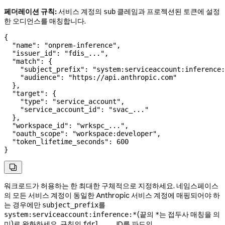
페더레이션 규칙:
서비스 계정의
클레임과 프로젝션된 토큰에 설정
sub
한 오디언스를 매칭합니다.
{
  "name"
: 
"onprem-inference"
,
  "issuer_id"
: 
"fdis_..."
,
  "match"
: {
    "subject_prefix"
: 
"system:serviceaccount:inference:
    "audience"
: 
"https://api.anthropic.com"
  },
  "target"
: {
    "type"
: 
"service_account"
,
    "service_account_id"
: 
"svac_..."
  },
  "workspace_id"
: 
"wrkspc_..."
,
  "oauth_scope"
: 
"workspace:developer"
,
  "token_lifetime_seconds"
: 
600
}

워크로드가 허용하는 한 최대한 구체적으로 지정하세요. 네임스페이스
의 모든 서비스 계정이 동일한 Anthropic 서비스 계정에 매핑되어야 하
는 경우에만
를
subject_prefix
(끝의
는 접두사 매칭을 의
system:serviceaccount:inference:*
*
미)로 완화하세요. 규칙의
ID를 파드의
fdrl_...