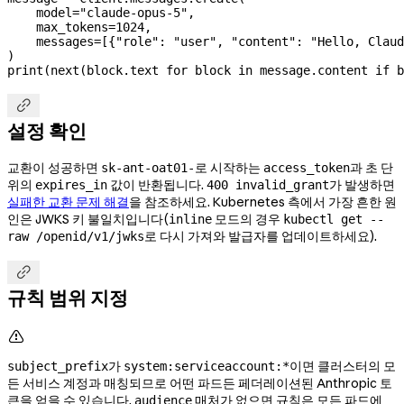
    model
=
"claude-opus-5"
,
    max_tokens
=
1024
,
    messages
=
[{
"role"
: 
"user"
, 
"content"
: 
"Hello, Claud
)
print
(
next
(block.text 
for
 block 
in
 message.content 
if
 b

설정 확인
교환이 성공하면
로 시작하는
과 초 단
sk-ant-oat01-
access_token
위의
값이 반환됩니다.
가 발생하면
expires_in
400 invalid_grant
실패한 교환 문제 해결
을 참조하세요. Kubernetes 측에서 가장 흔한 원
인은 JWKS 키 불일치입니다(
모드의 경우
inline
kubectl get --
로 다시 가져와 발급자를 업데이트하세요).
raw /openid/v1/jwks

규칙 범위 지정

가
이면 클러스터의 모
subject_prefix
system:serviceaccount:*
든 서비스 계정과 매칭되므로 어떤 파드든 페더레이션된 Anthropic 토
큰을 얻을 수 있습니다.
매처가 없으면 규칙은 모든 파드에
audience