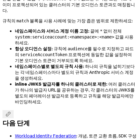
이미 프로젝션되어 있는 클러스터의 기본 오디언스 토큰과도 매칭됩니
다.
규칙의
블록을 사용 사례에 맞는 가장 좁은 범위로 제한하세요:
match
네임스페이스와 서비스 계정 이름 고정:
끝에
없이 전체
*
값을 사용
system:serviceaccount:<namespace>:<name>
하세요.
항상 오디언스 설정:
규칙에
를 필수로 지정하고 파드
audience
의
프로젝션에 동일한 값을 설정하여
serviceAccountToken
기본 오디언스 토큰이 거부되도록 하세요.
네임스페이스별로 별도의 규칙 사용:
하나의 규칙을 넓히기보다
는 각 네임스페이스마다 별도의 규칙과 Anthropic 서비스 계정
을 생성하세요.
inline JWKS 발급자를 하나의 클러스터로 제한:
여러 클러스터
가 하나의 발급자 URL을 공유하는 경우, 각 클러스터의 JWKS를
별도의 페더레이션 발급자로 등록하고 규칙을 해당 발급자에만
바인딩하세요.

다음 단계
Workload Identity Federation
: 개념, 토큰 교환 흐름, SDK 구성