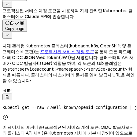

프로젝션된 서비스 계정 토큰을 사용하여 자체 관리형 Kubernetes 클
러스터에서 Claude API에 인증합니다.
Copy page

자체 관리형 Kubernetes 클러스터(kubeadm, k3s, OpenShift 및 온
프레미스 배포판)는
프로젝션된 서비스 계정 토큰
을 통해 모든 파드에
대해 OIDC JSON Web Token(JWT)을 서명합니다. 클러스터의 API 서
버가 OIDC 발급자(issuer) 역할을 하며, 각 토큰의
클레임은
sub
형
system:serviceaccount:<namespace>:<service-account>
식을 따릅니다. 클러스터의 디스커버리 문서를 읽어 발급자 URL을 확인
할 수 있습니다:
cURL

kubectl
 get
 --raw
 /.well-known/openid-configuration
 |
 j

이 페이지의 메커니즘(프로젝션된 서비스 계정 토큰, OIDC 발급자로서
의 클러스터 API 서버)은 Kubernetes 자체에 기본 내장되어 있으므로