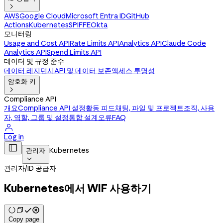

AWS
Google Cloud
Microsoft Entra ID
GitHub
Actions
Kubernetes
SPIFFE
Okta
모니터링
Usage and Cost API
Rate Limits API
Analytics API
Claude Code
Analytics API
Spend Limits API
데이터 및 규정 준수
데이터 레지던시
API 및 데이터 보존
액세스 투명성
암호화 키

Compliance API
개요
Compliance API 설정
활동 피드
채팅, 파일 및 프로젝트
조직, 사용
자, 역할, 그룹 및 설정
통합 설계
오류
FAQ

Log in

Kubernetes
관리자

관리자
/
ID 공급자
Kubernetes에서 WIF 사용하기
Copy page