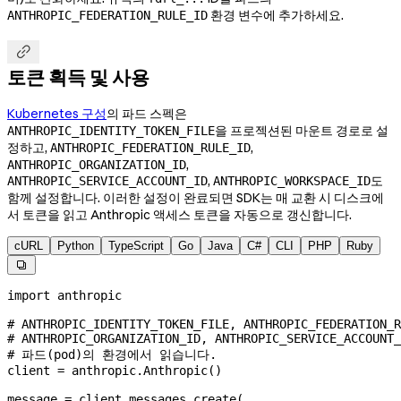
환경 변수에 추가하세요.
ANTHROPIC_FEDERATION_RULE_ID

토큰 획득 및 사용
Kubernetes 구성
의 파드 스펙은
을 프로젝션된 마운트 경로로 설
ANTHROPIC_IDENTITY_TOKEN_FILE
정하고,
,
ANTHROPIC_FEDERATION_RULE_ID
,
ANTHROPIC_ORGANIZATION_ID
,
도
ANTHROPIC_SERVICE_ACCOUNT_ID
ANTHROPIC_WORKSPACE_ID
함께 설정합니다. 이러한 설정이 완료되면 SDK는 매 교환 시 디스크에
서 토큰을 읽고 Anthropic 액세스 토큰을 자동으로 갱신합니다.
cURL
Python
TypeScript
Go
Java
C#
CLI
PHP
Ruby

import
 anthropic
# ANTHROPIC_IDENTITY_TOKEN_FILE, ANTHROPIC_FEDERATION_R
# ANTHROPIC_ORGANIZATION_ID, ANTHROPIC_SERVICE_ACCOUNT
# 파드(pod)의 환경에서 읽습니다.
client 
=
 anthropic.Anthropic()
message 
=
 client.messages.create(