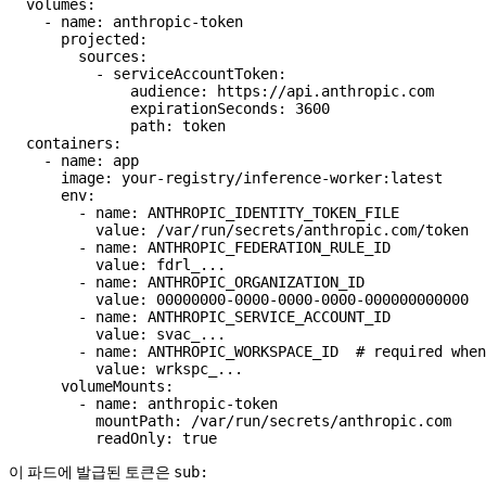
  volumes
:
    - 
name
: 
anthropic-token
      projected
:
        sources
:
          - 
serviceAccountToken
:
              audience
: 
https://api.anthropic.com
              expirationSeconds
: 
3600
              path
: 
token
  containers
:
    - 
name
: 
app
      image
: 
your-registry/inference-worker:latest
      env
:
        - 
name
: 
ANTHROPIC_IDENTITY_TOKEN_FILE
          value
: 
/var/run/secrets/anthropic.com/token
        - 
name
: 
ANTHROPIC_FEDERATION_RULE_ID
          value
: 
fdrl_...
        - 
name
: 
ANTHROPIC_ORGANIZATION_ID
          value
: 
00000000-0000-0000-0000-000000000000
        - 
name
: 
ANTHROPIC_SERVICE_ACCOUNT_ID
          value
: 
svac_...
        - 
name
: 
ANTHROPIC_WORKSPACE_ID
  # required when
          value
: 
wrkspc_...
      volumeMounts
:
        - 
name
: 
anthropic-token
          mountPath
: 
/var/run/secrets/anthropic.com
          readOnly
: 
true
이 파드에 발급된 토큰은
sub: