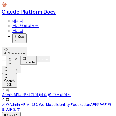
Claude Platform Docs
메시지
관리형 에이전트
관리자
리소스


API reference

한국어
Log in
Console




Search
⌘K
조직
Admin API
사용자 관리 (베타)
워크스페이스
인증
개요
Admin API 키 생성
Workload Identity Federation
API로 WIF 관
리
WIF 참조
ID 공급자