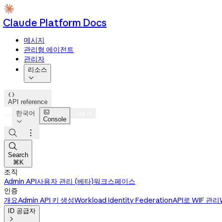
Claude Platform Docs
메시지
관리형 에이전트
관리자
리소스


API reference

한국어
Log in
Console




Search
⌘K
조직
Admin API
사용자 관리 (베타)
워크스페이스
인증
개요
Admin API 키 생성
Workload Identity Federation
API로 WIF 관리
ID 공급자
