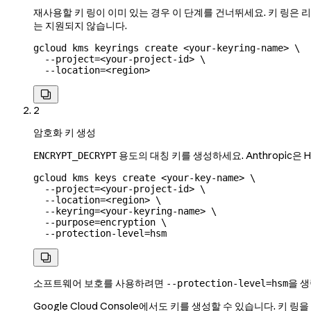
재사용할 키 링이 이미 있는 경우 이 단계를 건너뛰세요. 키 링은 리
는 지원되지 않습니다.
gcloud
 kms
 keyrings
 create
 <
your-keyring-nam
e
>
 \
  --project=
<
your-project-id
>
 \
  --location=
<
region
>

2
암호화 키 생성
용도의 대칭 키를 생성하세요. Anthropic은 H
ENCRYPT_DECRYPT
gcloud
 kms
 keys
 create
 <
your-key-nam
e
>
 \
  --project=
<
your-project-id
>
 \
  --location=
<
region
>
 \
  --keyring=
<
your-keyring-name
>
 \
  --purpose=encryption
 \
  --protection-level=hsm

소프트웨어 보호를 사용하려면
을 생
--protection-level=hsm
Google Cloud Console에서도 키를 생성할 수 있습니다. 키 링