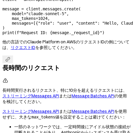
message 
=
 client.messages.create(
    model
=
"claude-sonnet-5"
,
    max_tokens
=
1024
,
    messages
=
[{
"role"
: 
"user"
, 
"content"
: 
"Hello, Claud
)
print
(
f
"Request ID: 
{
message._request_id
}
"
)
他の言語でのClaude Platform on AWSのリクエストIDの例について
は、
リクエストID
を参照してください。

長時間のリクエスト

長時間実行されるリクエスト、特に10分を超えるリクエストには、
ストリーミングMessages API
または
Message Batches API
の使用
を検討してください。
ストリーミングMessages API
または
Message Batches API
を使用
せずに、大きな
値を設定することは避けてください：
max_tokens
一部のネットワークでは、一定時間後にアイドル状態の接続が
切断されることがあり、 Anthropicからレスポンスを受け取る