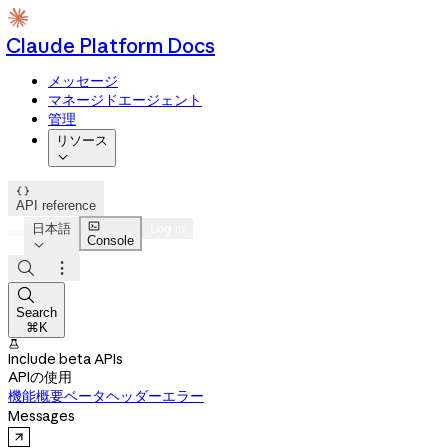
Claude Platform Docs
メッセージ
マネージドエージェント
管理
リソース


API reference

日本語
Log in
Console




Search
⌘K

Include beta APIs
APIの使用
機能概要
ベータヘッダー
エラー
Messages