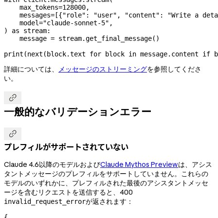
    max_tokens
=
128000
,
    messages
=
[{
"role"
: 
"user"
, 
"content"
: 
"Write a deta
    model
=
"claude-sonnet-5"
,
) 
as
 stream:
    message 
=
 stream.get_final_message()
print
(
next
(block.text 
for
 block 
in
 message.content 
if
 b
詳細については、
メッセージのストリーミング
を参照してくださ
い。

一般的なバリデーションエラー

プレフィルがサポートされていない
Claude 4.6以降のモデルおよび
Claude Mythos Preview
は、アシス
タントメッセージのプレフィルをサポートしていません。これらの
モデルのいずれかに、プレフィルされた最後のアシスタントメッセ
ージを含むリクエストを送信すると、400
が返されます：
invalid_request_error
{