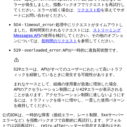
ラーが発生しました。指数バックオフでリクエストを再試行し
てください。エラーが続く場合は、
リクエストID
を添えてサポ
ートにお問い合わせください。
504 -
: 処理中にリクエストがタイムアウトし
timeout_error
ました。長時間実行されるリクエストには、
ストリーミング
Messages API
の使用を検討してください。その他のオプショ
ンについては、
長時間のリクエスト
を参照してください。
529 -
: APIが一時的に過負荷状態です。
overloaded_error

529エラーは、APIがすべてのユーザーにわたって高いトラフ
ィックを経験しているときに発生する可能性があります。
まれなケースとして、組織の使用量が急激に増加した場合、
APIのアクセラレーション制限により429エラーが表示される
ことがあります。アクセラレーション制限に達しないようにす
るには、トラフィックを徐々に増やし、一貫した使用パターン
を維持してください。
公式SDKは、一時的な障害（接続エラー、レート制限、5xxサーバー
エラーなど）を指数バックオフで自動的に再試行します。デフォル
トでは2回再試行し、
ヘッダーが存在する場合はそれ
retry-after