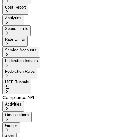

Cost Report

Analytics

Spend Limits

Rate Limits

Service Accounts

Federation Issuers

Federation Rules

MCP Tunnels


Compliance API
Activities

Organizations

Groups

Apps