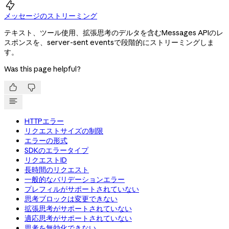

メッセージのストリーミング
テキスト、ツール使用、拡張思考のデルタを含むMessages APIのレ
スポンスを、server-sent eventsで段階的にストリーミングしま
す。
Was this page helpful?


HTTPエラー
リクエストサイズの制限
エラーの形式
SDKのエラータイプ
リクエストID
長時間のリクエスト
一般的なバリデーションエラー
プレフィルがサポートされていない
思考ブロックは変更できない
拡張思考がサポートされていない
適応思考がサポートされていない
思考を無効化できない