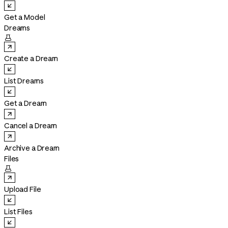
Get a Model
Dreams

Create a Dream
List Dreams
Get a Dream
Cancel a Dream
Archive a Dream
Files

Upload File
List Files