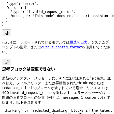
  "type"
: 
"error"
,
  "error"
: {
    "type"
: 
"invalid_request_error"
,
    "message"
: 
"This model does not support assistant m
  }
}

代わりに、サポートされているモデルでは
構造化出力
、システムプ
ロンプトの指示、または
を使用してくださ
output_config.format
い。

思考ブロックは変更できない
最新のアシスタントメッセージに、APIに送り返される前に編集、並
べ替え、フィルタリング、または再構築された
または
thinking
ブロックが含まれている場合、リクエストは
redacted_thinking
400
を返します。エラーメッセージは、
invalid_request_error
問題のあるブロックの位置（例えば、
）で
messages.1.content.0
始まり、以下を含みます：
`thinking` or `redacted_thinking` blocks in the latest 