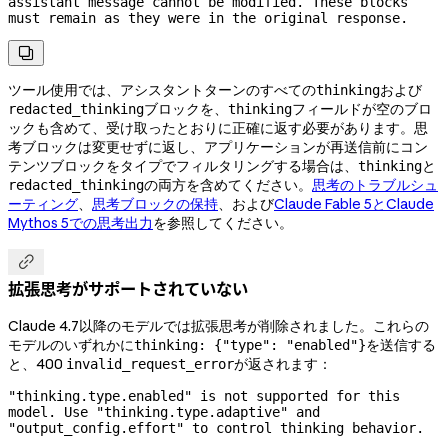
assistant message cannot be modified. These blocks 
must remain as they were in the original response.

ツール使用では、アシスタントターンのすべての
および
thinking
ブロックを、
フィールドが空のブロ
redacted_thinking
thinking
ックも含めて、受け取ったとおりに正確に返す必要があります。思
考ブロックは変更せずに返し、アプリケーションが再送信前にコン
テンツブロックをタイプでフィルタリングする場合は、
と
thinking
の両方を含めてください。
思考のトラブルシュ
redacted_thinking
ーティング
、
思考ブロックの保持
、および
Claude Fable 5とClaude
Mythos 5での思考出力
を参照してください。

拡張思考がサポートされていない
Claude 4.7以降のモデルでは拡張思考が削除されました。これらの
モデルのいずれかに
を送信する
thinking: {"type": "enabled"}
と、400
が返されます：
invalid_request_error
"thinking.type.enabled" is not supported for this 
model. Use "thinking.type.adaptive" and 
"output_config.effort" to control thinking behavior.