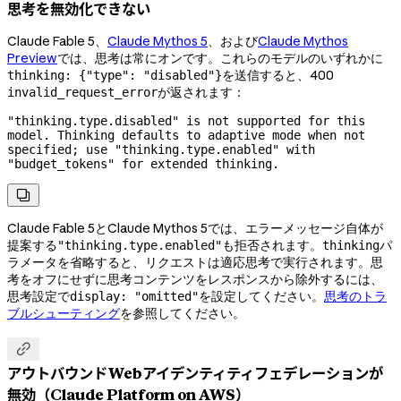
思考を無効化できない
Claude Fable 5、
Claude Mythos 5
、および
Claude Mythos
Preview
では、思考は常にオンです。これらのモデルのいずれかに
を送信すると、400
thinking: {"type": "disabled"}
が返されます：
invalid_request_error
"thinking.type.disabled" is not supported for this 
model. Thinking defaults to adaptive mode when not 
specified; use "thinking.type.enabled" with 
"budget_tokens" for extended thinking.

Claude Fable 5とClaude Mythos 5では、エラーメッセージ自体が
提案する
も拒否されます。
パ
"thinking.type.enabled"
thinking
ラメータを省略すると、リクエストは適応思考で実行されます。思
考をオフにせずに思考コンテンツをレスポンスから除外するには、
思考設定で
を設定してください。
思考のトラ
display: "omitted"
ブルシューティング
を参照してください。

アウトバウンドWebアイデンティティフェデレーションが
無効（Claude Platform on AWS）