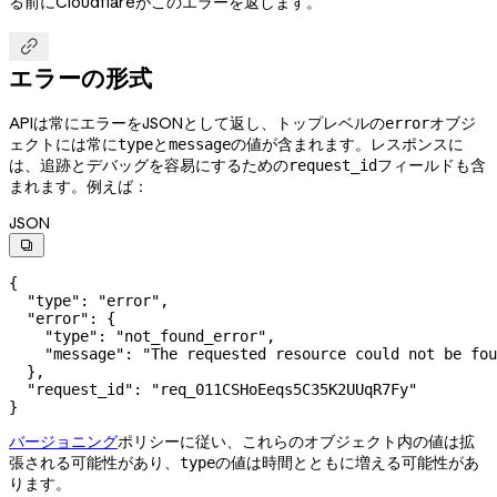
る前にCloudflareがこのエラーを返します。

エラーの形式
APIは常にエラーをJSONとして返し、トップレベルの
オブジ
error
ェクトには常に
と
の値が含まれます。レスポンスに
type
message
は、追跡とデバッグを容易にするための
フィールドも含
request_id
まれます。例えば：
JSON

{
  "type"
: 
"error"
,
  "error"
: {
    "type"
: 
"not_found_error"
,
    "message"
: 
"The requested resource could not be fou
  },
  "request_id"
: 
"req_011CSHoEeqs5C35K2UUqR7Fy"
}
バージョニング
ポリシーに従い、これらのオブジェクト内の値は拡
張される可能性があり、
の値は時間とともに増える可能性があ
type
ります。