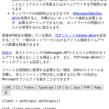
ことなくリクエストが失敗またはタイムアウトする可能性があ
ります。
ネットワークの信頼性はさまざまです。
Message Batches
API
を使用すると、中断のないネットワーク接続を必要とせ
ず、結果をポーリングできるため、 ネットワークの問題のリ
スクを管理するのに役立ちます。
直接API統合を構築している場合、
TCPソケットのkeep-alive
を設定
することで、一部のネットワークにおけるアイドル接続タイムアウ
トの影響を軽減できます。
SDK
は、非ストリーミングのMessages APIリクエストが10分のタイ
ムアウトを超えないことを検証します。また、TCP keep-aliveのソ
ケットオプションも設定します。
イベントを段階的に処理する必要がない場合、SDKがストリームを
消費し、非ストリーミング呼び出しが返すものと同一の完全な
オブジェクトを返すことができます：
Message
cURL
CLI
Python
TypeScript
C#
Go
Java
PHP
Ruby

client 
=
 anthropic.Anthropic()
with
 client.messages.stream(