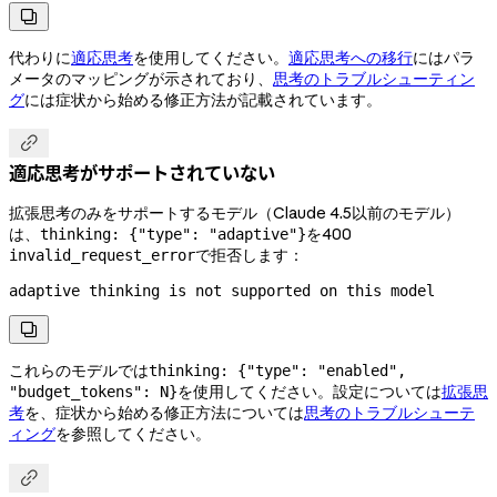

代わりに
適応思考
を使用してください。
適応思考への移行
にはパラ
メータのマッピングが示されており、
思考のトラブルシューティン
グ
には症状から始める修正方法が記載されています。

適応思考がサポートされていない
拡張思考のみをサポートするモデル（Claude 4.5以前のモデル）
は、
を400
thinking: {"type": "adaptive"}
で拒否します：
invalid_request_error
adaptive thinking is not supported on this model

これらのモデルでは
thinking: {"type": "enabled",
を使用してください。設定については
拡張思
"budget_tokens": N}
考
を、症状から始める修正方法については
思考のトラブルシューテ
ィング
を参照してください。
