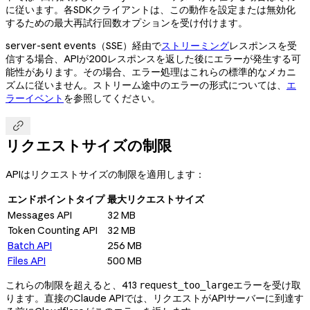
に従います。各SDKクライアントは、この動作を設定または無効化
するための最大再試行回数オプションを受け付けます。
server-sent events（SSE）経由で
ストリーミング
レスポンスを受
信する場合、APIが200レスポンスを返した後にエラーが発生する可
能性があります。その場合、エラー処理はこれらの標準的なメカニ
ズムに従いません。ストリーム途中のエラーの形式については、
エ
ラーイベント
を参照してください。

リクエストサイズの制限
APIはリクエストサイズの制限を適用します：
エンドポイントタイプ
最大リクエストサイズ
Messages API
32 MB
Token Counting API
32 MB
Batch API
256 MB
Files API
500 MB
これらの制限を超えると、413
エラーを受け取
request_too_large
ります。直接のClaude APIでは、リクエストがAPIサーバーに到達す