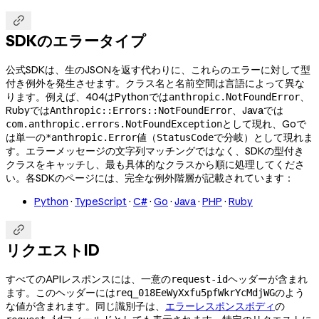

SDKのエラータイプ
公式SDKは、生のJSONを返す代わりに、これらのエラーに対して型
付き例外を発生させます。クラス名と名前空間は言語によって異な
ります。例えば、404はPythonでは
、
anthropic.NotFoundError
Rubyでは
、Javaでは
Anthropic::Errors::NotFoundError
として現れ、Goで
com.anthropic.errors.NotFoundException
は単一の
値（
で分岐）として現れま
*anthropic.Error
StatusCode
す。エラーメッセージの文字列マッチングではなく、SDKの型付き
クラスをキャッチし、最も具体的なクラスから順に処理してくださ
い。各SDKのページには、完全な例外階層が記載されています：
Python
·
TypeScript
·
C#
·
Go
·
Java
·
PHP
·
Ruby

リクエストID
すべてのAPIレスポンスには、一意の
ヘッダーが含まれ
request-id
ます。このヘッダーには
のよう
req_018EeWyXxfu5pfWkrYcMdjWG
な値が含まれます。同じ識別子は、
エラーレスポンスボディ
の