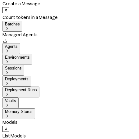
Create a Message
Count tokens in a Message
Batches

Managed Agents

Agents

Environments

Sessions

Deployments

Deployment Runs

Vaults

Memory Stores

Models
List Models