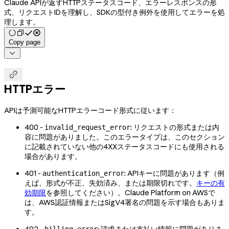
Claude APIが返すHTTPステータスコード、エラーレスポンスの形
式、リクエストIDを理解し、SDKの型付き例外を使用してエラーを処
理します。
Copy page


HTTPエラー
APIは予測可能なHTTPエラーコード形式に従います：
400 -
: リクエストの形式または内
invalid_request_error
容に問題がありました。このエラータイプは、このセクション
に記載されていない他の4XXステータスコードにも使用される
場合があります。
401 -
: APIキーに問題があります（例
authentication_error
えば、形式が不正、失効済み、または期限切れです。
キーの有
効期限
を参照してください）。Claude Platform on AWSで
は、AWS認証情報またはSigV4署名の問題を示す場合もありま
す。
402 -
: 請求または支払い情報に問題がありま
billing_error