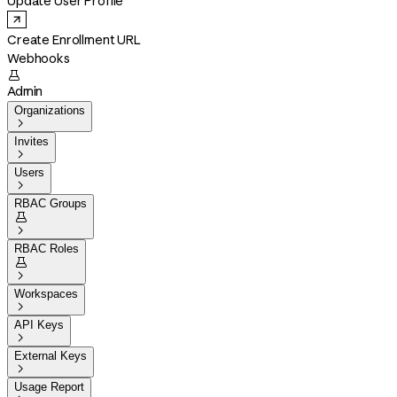
Update User Profile
Create Enrollment URL
Webhooks

Admin
Organizations

Invites

Users

RBAC Groups


RBAC Roles


Workspaces

API Keys

External Keys

Usage Report