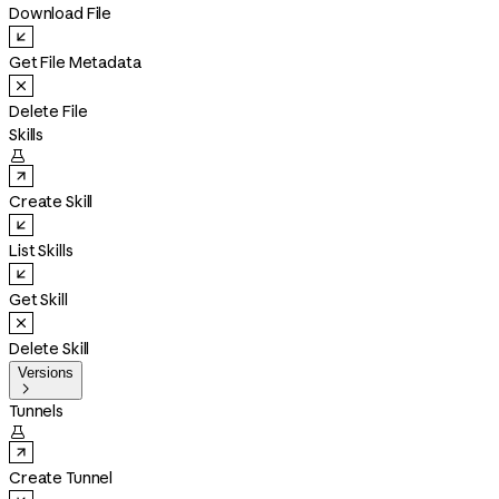
Download File
Get File Metadata
Delete File
Skills

Create Skill
List Skills
Get Skill
Delete Skill
Versions

Tunnels

Create Tunnel