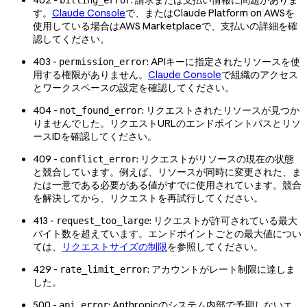
す。
Claude Console
で、またはClaude Platform on AWSを
使用している場合はAWS Marketplaceで、支払いの詳細を確
認してください。
403 -
: APIキーに指定されたリソースを使
permission_error
用する権限がありません。
Claude Console
で組織のアクセス
とワークスペースの設定を確認してください。
404 -
: リクエストされたリソースが見つか
not_found_error
りませんでした。リクエストURLのエンドポイントパスとリソ
ースIDを確認してください。
409 -
: リクエストがリソースの現在の状態
conflict_error
と競合しています。例えば、リソースが同時に変更された、ま
たは一意である必要がある値がすでに使用されています。競合
を解決してから、リクエストを再試行してください。
413 -
: リクエストが許可されている最大
request_too_large
バイト数を超えています。エンドポイントごとの最大値につい
ては、
リクエストサイズの制限
を参照してください。
429 -
: アカウントがレート制限に達しま
rate_limit_error
した。
500 -
: Anthropicのシステム内部で予期しないエ
api_error