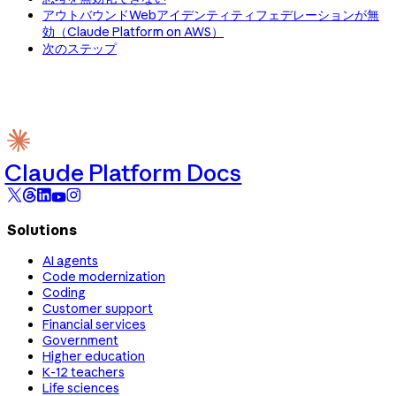
アウトバウンドWebアイデンティティフェデレーションが無
効（Claude Platform on AWS）
次のステップ
Claude Platform Docs
Solutions
AI agents
Code modernization
Coding
Customer support
Financial services
Government
Higher education
K-12 teachers
Life sciences