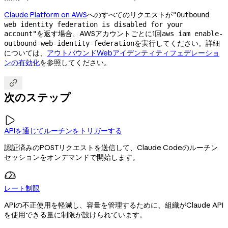
Claude Platform on AWS
へのすべてのリクエストが
"Outbound
web identity federation is disabled for your
を返す場合、AWSアカウントごとに1回
account"
aws iam enable-
を実行してください。詳細
outbound-web-identity-federation
については、
アウトバウンドWebアイデンティティフェデレーショ
ンの有効化
を参照してください。

次のステップ

APIを通じてルーチンをトリガーする
認証済みのPOSTリクエストを送信して、Claude Codeのルーチン
セッションをオンデマンドで開始します。
レート制限
APIの不正使用を軽減し、容量を管理するために、組織がClaude API
を使用できる量に制限が設けられています。