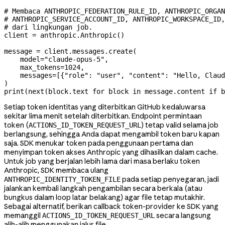
# Membaca ANTHROPIC_FEDERATION_RULE_ID, ANTHROPIC_ORGAN
# ANTHROPIC_SERVICE_ACCOUNT_ID, ANTHROPIC_WORKSPACE_ID
# dari lingkungan job.
client 
=
 anthropic.Anthropic()
message 
=
 client.messages.create(
    model
=
"claude-opus-5"
,
    max_tokens
=
1024
,
    messages
=
[{
"role"
: 
"user"
, 
"content"
: 
"Hello, Claud
)
print
(
next
(block.text 
for
 block 
in
 message.content 
if
 b
Setiap token identitas yang diterbitkan GitHub kedaluwarsa
sekitar lima menit setelah diterbitkan. Endpoint permintaan
token (
) tetap valid selama job
ACTIONS_ID_TOKEN_REQUEST_URL
berlangsung, sehingga Anda dapat mengambil token baru kapan
saja. SDK menukar token pada penggunaan pertama dan
menyimpan token akses Anthropic yang dihasilkan dalam cache.
Untuk job yang berjalan lebih lama dari masa berlaku token
Anthropic, SDK membaca ulang
pada setiap penyegaran, jadi
ANTHROPIC_IDENTITY_TOKEN_FILE
jalankan kembali langkah pengambilan secara berkala (atau
bungkus dalam loop latar belakang) agar file tetap mutakhir.
Sebagai alternatif, berikan callback token-provider ke SDK yang
memanggil
secara langsung
ACTIONS_ID_TOKEN_REQUEST_URL
alih-alih menggunakan jalur file.