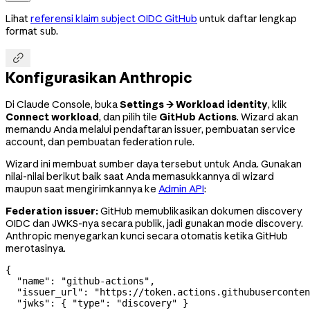
Lihat
referensi klaim subject OIDC GitHub
untuk daftar lengkap
format
.
sub

Konfigurasikan Anthropic
Di Claude Console, buka
Settings → Workload identity
, klik
Connect workload
, dan pilih tile
GitHub Actions
. Wizard akan
memandu Anda melalui pendaftaran issuer, pembuatan service
account, dan pembuatan federation rule.
Wizard ini membuat sumber daya tersebut untuk Anda. Gunakan
nilai-nilai berikut baik saat Anda memasukkannya di wizard
maupun saat mengirimkannya ke
Admin API
:
Federation issuer:
GitHub memublikasikan dokumen discovery
OIDC dan JWKS-nya secara publik, jadi gunakan mode discovery.
Anthropic menyegarkan kunci secara otomatis ketika GitHub
merotasinya.
{
  "name"
: 
"github-actions"
,
  "issuer_url"
: 
"https://token.actions.githubuserconten
  "jwks"
: { 
"type"
: 
"discovery"
 }