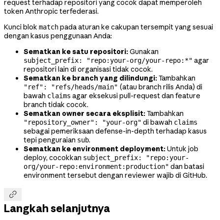
request terhadap repositori yang cocok dapat memperoleh
token Anthropic terfederasi.
Kunci blok
pada aturan ke cakupan tersempit yang sesuai
match
dengan kasus penggunaan Anda:
Sematkan ke satu repositori:
Gunakan
agar
subject_prefix: "repo:your-org/your-repo:*"
repositori lain di organisasi tidak cocok.
Sematkan ke branch yang dilindungi:
Tambahkan
(atau branch rilis Anda) di
"ref": "refs/heads/main"
bawah
agar eksekusi pull-request dan feature
claims
branch tidak cocok.
Sematkan owner secara eksplisit:
Tambahkan
di bawah
"repository_owner": "your-org"
claims
sebagai pemeriksaan defense-in-depth terhadap kasus
tepi penguraian
.
sub
Sematkan ke environment deployment:
Untuk job
deploy, cocokkan
subject_prefix: "repo:your-
dan batasi
org/your-repo:environment:production"
environment tersebut dengan reviewer wajib di GitHub.

Langkah selanjutnya