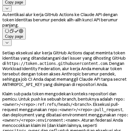
Copy page

Autentikasi alur kerja GitHub Actions ke Claude API dengan
token identitas berumur pendek alih-alih kunci API berumur
panjang.
Copy page

Setiap eksekusi alur kerja GitHub Actions dapat meminta token
identitas yang ditandatangani dari issuer yang dihosting GitHub
di
. Dengan
https://token.actions.githubusercontent.com
Workload Identity Federation, alur kerja Anda menukar token
tersebut dengan token akses Anthropic berumur pendek,
sehingga job CI Anda dapat memanggil Claude API tanpa secret
yang disimpan di repositori Anda.
ANTHROPIC_API_KEY
Klaim
pada token mengodekan konteks repositori dan
sub
pemicu. Untuk push ke sebuah branch, bentuknya adalah
repo:
. Eksekusi pull-
<owner>/<repo>:ref:refs/heads/<branch>
request menggunakan
,
repo:<owner>/<repo>:pull_request
dan deployment yang dibatasi environment menggunakan
repo:
. Aturan federasi Anda
<owner>/<repo>:environment:<name>
mencocokkan klaim ini (dan klaim lainnya, seperti
dan
) untuk menentukan eksekusi alur
repository_owner
ref