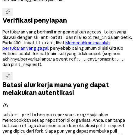

Verifikasi penyiapan
Pertukaran yang berhasil mengembalikan
yang
access_token
diawali dengan
dan nilai
dalam detik.
sk-ant-oat01-
expires_in
Pada
, lihat
Memecahkan masalah
400 invalid_grant
pertukaran yang gagal
; penyebab paling umum di sisi GitHub
Actions adalah format klaim
yang tidak cocok (segmen
sub
akhirnya bervariasi antara event
,
,
ref:...
environment:...
dan
).
pull_request

Batasi alur kerja mana yang dapat
melakukan autentikasi

berupa
saja akan
subject_prefix
repo:your-org/*
mencocokkan setiap repositori di organisasi Anda, dan tanpa
batasan
juga akan mencocokkan eksekusi
ref
pull_request
yang dipicu dari fork. Siapa pun yang dapat membuka pull