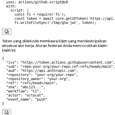
  uses
: 
actions/github-script@v8
  with
:
    script
: 
|
      const fs = require('fs');
      const token = await core.getIDToken('https://api.
      fs.writeFileSync('/tmp/gha-jwt', token);

Token yang didekode membawa klaim yang mendeskripsikan
eksekusi alur kerja. Aturan federasi Anda mencocokkan klaim-
klaim ini:
{
  "iss"
: 
"https://token.actions.githubusercontent.com"
,
  "sub"
: 
"repo:your-org/your-repo:ref:refs/heads/main"
,
  "aud"
: 
"https://api.anthropic.com"
,
  "repository"
: 
"your-org/your-repo"
,
  "repository_owner"
: 
"your-org"
,
  "ref"
: 
"refs/heads/main"
,
  "sha"
: 
"abc123..."
,
  "workflow"
: 
"CI"
,
  "actor"
: 
"octocat"
,
  "event_name"
: 
"push"
}
