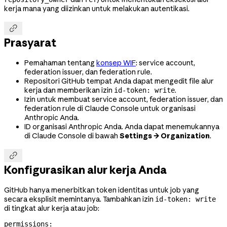
kerja mana yang diizinkan untuk melakukan autentikasi.

Prasyarat
Pemahaman tentang
konsep WIF
: service account,
federation issuer, dan federation rule.
Repositori GitHub tempat Anda dapat mengedit file alur
kerja dan memberikan izin
.
id-token: write
Izin untuk membuat service account, federation issuer, dan
federation rule di Claude Console untuk organisasi
Anthropic Anda.
ID organisasi Anthropic Anda. Anda dapat menemukannya
di Claude Console di bawah
Settings → Organization
.

Konfigurasikan alur kerja Anda
GitHub hanya menerbitkan token identitas untuk job yang
secara eksplisit memintanya. Tambahkan izin
id-token: write
di tingkat alur kerja atau job:
permissions
: