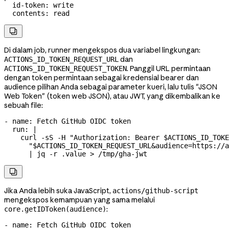
  id-token
: 
write
  contents
: 
read

Di dalam job, runner mengekspos dua variabel lingkungan:
dan
ACTIONS_ID_TOKEN_REQUEST_URL
. Panggil URL permintaan
ACTIONS_ID_TOKEN_REQUEST_TOKEN
dengan token permintaan sebagai kredensial bearer dan
audience pilihan Anda sebagai parameter kueri, lalu tulis "JSON
Web Token" (token web JSON), atau JWT, yang dikembalikan ke
sebuah file:
- 
name
: 
Fetch GitHub OIDC token
  run
: 
|
    curl -sS -H "Authorization: Bearer $ACTIONS_ID_TOKE
      "$ACTIONS_ID_TOKEN_REQUEST_URL&audience=https://a
      | jq -r .value > /tmp/gha-jwt

Jika Anda lebih suka JavaScript,
actions/github-script
mengekspos kemampuan yang sama melalui
:
core.getIDToken(audience)
- 
name
: 
Fetch GitHub OIDC token