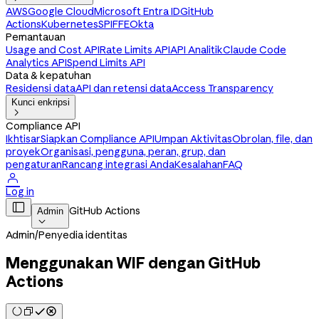
AWS
Google Cloud
Microsoft Entra ID
GitHub
Actions
Kubernetes
SPIFFE
Okta
Pemantauan
Usage and Cost API
Rate Limits API
API Analitik
Claude Code
Analytics API
Spend Limits API
Data & kepatuhan
Residensi data
API dan retensi data
Access Transparency
Kunci enkripsi

Compliance API
Ikhtisar
Siapkan Compliance API
Umpan Aktivitas
Obrolan, file, dan
proyek
Organisasi, pengguna, peran, grup, dan
pengaturan
Rancang integrasi Anda
Kesalahan
FAQ

Log in

GitHub Actions
Admin

Admin
/
Penyedia identitas
Menggunakan WIF dengan GitHub
Actions