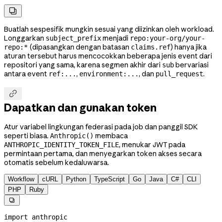

Buatlah sespesifik mungkin sesuai yang diizinkan oleh workload.
Longgarkan
menjadi
subject_prefix
repo:your-org/your-
(dipasangkan dengan batasan
) hanya jika
repo:*
claims.ref
aturan tersebut harus mencocokkan beberapa jenis event dari
repositori yang sama, karena segmen akhir dari
bervariasi
sub
antara event
,
, dan
.
ref:...
environment:...
pull_request

Dapatkan dan gunakan token
Atur variabel lingkungan federasi pada job dan panggil SDK
seperti biasa.
membaca
Anthropic()
, menukar JWT pada
ANTHROPIC_IDENTITY_TOKEN_FILE
permintaan pertama, dan menyegarkan token akses secara
otomatis sebelum kedaluwarsa.
Workflow
cURL
Python
TypeScript
Go
Java
C#
CLI
PHP
Ruby

import
 anthropic