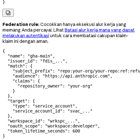
}

Federation rule:
Cocokkan hanya eksekusi alur kerja yang
memang Anda percayai. Lihat
Batasi alur kerja mana yang dapat
melakukan autentikasi
untuk cara membatasi cakupan klaim-
klaim ini dengan aman.
{
  "name"
: 
"gha-main"
,
  "issuer_id"
: 
"fdis_..."
,
  "match"
: {
    "subject_prefix"
: 
"repo:your-org/your-repo:ref:refs
    "audience"
: 
"https://api.anthropic.com"
,
    "claims"
: {
      "repository_owner"
: 
"your-org"
    }
  },
  "target"
: {
    "type"
: 
"service_account"
,
    "service_account_id"
: 
"svac_..."
  },
  "workspace_id"
: 
"wrkspc_..."
,
  "oauth_scope"
: 
"workspace:developer"
,
  "token_lifetime_seconds"
: 
600
}