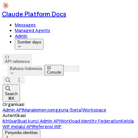
Claude Platform Docs
Messages
Managed Agents
Admin
Sumber daya


API reference

Bahasa Indonesia
Log in
Console




Search
⌘K
Organisasi
Admin API
Manajemen pengguna (beta)
Workspace
Autentikasi
Ikhtisar
Buat kunci Admin API
Workload Identity Federation
Kelola
WIF melalui API
Referensi WIF
Penyedia identitas
